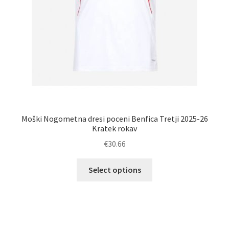
Moški Nogometna dresi poceni Benfica Tretji 2025-26
Kratek rokav
€
30.66
Ta
Select options
izdelek
ima
več
različic.
Možnosti