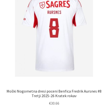
na
strani
izdelka
Moški Nogometna dresi poceni Benfica Fredrik Aursnes #8
Tretji 2025-26 Kratek rokav
€
30.66