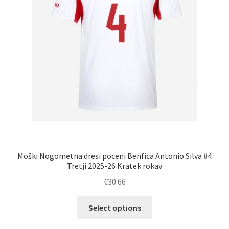
Moški Nogometna dresi poceni Benfica Antonio Silva #4
Tretji 2025-26 Kratek rokav
€
30.66
Ta
Select options
izdelek
ima