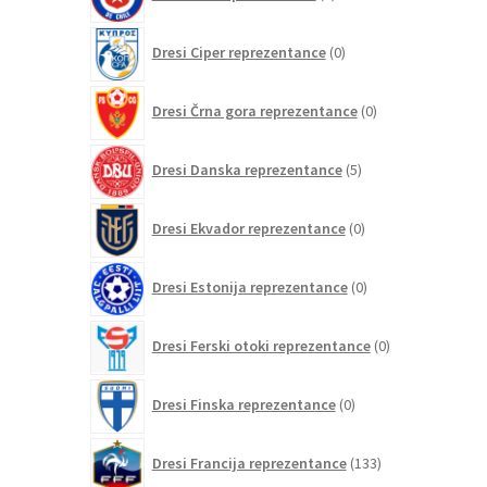
izdelkov
0
Dresi Ciper reprezentance
0
izdelkov
0
Dresi Črna gora reprezentance
0
izdelkov
5
Dresi Danska reprezentance
5
izdelkov
0
Dresi Ekvador reprezentance
0
izdelkov
0
Dresi Estonija reprezentance
0
izdelkov
0
Dresi Ferski otoki reprezentance
0
izdelkov
0
Dresi Finska reprezentance
0
izdelkov
133
Dresi Francija reprezentance
133
izdelkov