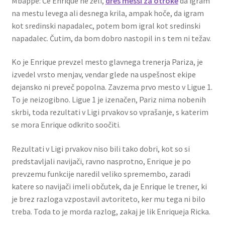
Mbappe: Če Enrique ne želi,
dres messi za otroke
da igram
na mestu levega ali desnega krila, ampak hoče, da igram
kot sredinski napadalec, potem bom igral kot sredinski
napadalec. Čutim, da bom dobro nastopil in s tem ni težav.
Ko je Enrique prevzel mesto glavnega trenerja Pariza, je
izvedel vrsto menjav, vendar glede na uspešnost ekipe
dejansko ni preveč popolna. Zavzema prvo mesto v Ligue 1.
To je neizogibno. Ligue 1 je izenačen, Pariz nima nobenih
skrbi, toda rezultati v Ligi prvakov so vprašanje, s katerim
se mora Enrique odkrito soočiti.
Rezultati v Ligi prvakov niso bili tako dobri, kot so si
predstavljali navijači, ravno nasprotno, Enrique je po
prevzemu funkcije naredil veliko spremembo, zaradi
katere so navijači imeli občutek, da je Enrique le trener, ki
je brez razloga vzpostavil avtoriteto, ker mu tega ni bilo
treba. Toda to je morda razlog, zakaj je lik Enriqueja Ricka.