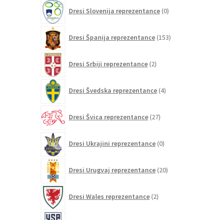
0
Dresi Slovenija reprezentance
0
izdelkov
153
Dresi Španija reprezentance
153
izdelkov
2
Dresi Srbiji reprezentance
2
izdelka
4
Dresi Švedska reprezentance
4
izdelki
27
Dresi Švica reprezentance
27
izdelkov
0
Dresi Ukrajini reprezentance
0
izdelkov
20
Dresi Urugvaj reprezentance
20
izdelkov
2
Dresi Wales reprezentance
2
izdelka
67