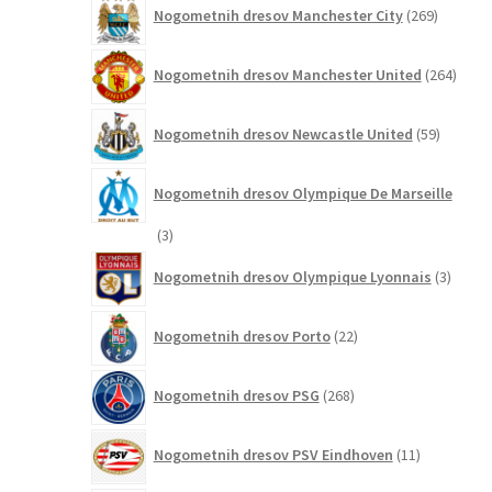
269
Nogometnih dresov Manchester City
269
izdelkov
264
Nogometnih dresov Manchester United
264
izdel
59
Nogometnih dresov Newcastle United
59
izdelkov
Nogometnih dresov Olympique De Marseille
3
3
izdelki
3
Nogometnih dresov Olympique Lyonnais
3
izdelki
22
Nogometnih dresov Porto
22
izdelkov
268
Nogometnih dresov PSG
268
izdelkov
11
Nogometnih dresov PSV Eindhoven
11
izdelkov