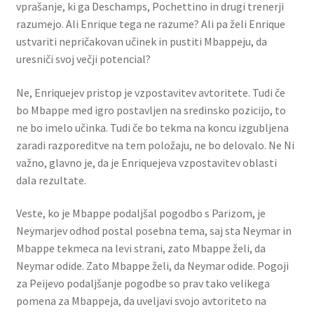
vprašanje, ki ga Deschamps, Pochettino in drugi trenerji
razumejo. Ali Enrique tega ne razume? Ali pa želi Enrique
ustvariti nepričakovan učinek in pustiti Mbappeju, da
uresniči svoj večji potencial?
Ne, Enriquejev pristop je vzpostavitev avtoritete. Tudi če
bo Mbappe med igro postavljen na sredinsko pozicijo, to
ne bo imelo učinka. Tudi če bo tekma na koncu izgubljena
zaradi razporeditve na tem položaju, ne bo delovalo. Ne Ni
važno, glavno je, da je Enriquejeva vzpostavitev oblasti
dala rezultate.
Veste, ko je Mbappe podaljšal pogodbo s Parizom, je
Neymarjev odhod postal posebna tema, saj sta Neymar in
Mbappe tekmeca na levi strani, zato Mbappe želi, da
Neymar odide. Zato Mbappe želi, da Neymar odide. Pogoji
za Peijevo podaljšanje pogodbe so prav tako velikega
pomena za Mbappeja, da uveljavi svojo avtoriteto na