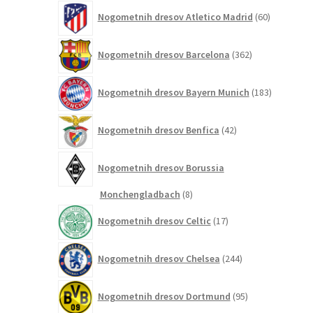
60
Nogometnih dresov Atletico Madrid
60
izdelkov
362
Nogometnih dresov Barcelona
362
izdelkov
183
Nogometnih dresov Bayern Munich
183
izdelkov
42
Nogometnih dresov Benfica
42
izdelkov
Nogometnih dresov Borussia
8
Monchengladbach
8
izdelkov
17
Nogometnih dresov Celtic
17
izdelkov
244
Nogometnih dresov Chelsea
244
izdelkov
95
Nogometnih dresov Dortmund
95
izdelkov