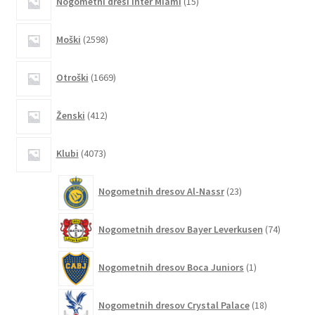
Nogometni dresi Inter Miami
15
izdelkov
2598
Moški
2598
izdelkov
1669
Otroški
1669
izdelkov
412
Ženski
412
izdelkov
4073
Klubi
4073
izdelkov
23
Nogometnih dresov Al-Nassr
23
izdelkov
74
Nogometnih dresov Bayer Leverkusen
74
izdelkov
1
Nogometnih dresov Boca Juniors
1
izdelek
18
Nogometnih dresov Crystal Palace
18
izdelkov