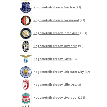
72
Nogometnih dresov Everton
72
izdelkov
22
Nogometnih dresov Feyenoord
22
izdelkov
174
Nogometnih dresov Inter Milan
174
izdelkov
99
Nogometnih dresov Juventus
99
izdelkov
14
Nogometnih dresov Lazio
14
izdelkov
12
Nogometnih dresov Leicester City
12
izdelkov
5
Nogometnih dresov Lille OSC
5
izdelkov
168
Nogometnih dresov Liverpool
168
izdelkov