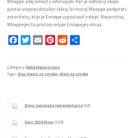
Mbappe zdaj omejil v intervjujih. Ker je odhod iz ekipe
postal vnaprej določen sklep, bi moral Mbappe podpirati
avtoriteto, ki jo je Enrique vzpostavil v ekipi. Nasprotno,
Mbappejev ta pristop rešuje Enriquejev obraz.
Fa
T
E
Pi
R
S
ce
wi
m
nt
e
h
b
tt
ai
er
d
ar
o
er
l
es
di
e
Category:
Nekategorizirano
Tags:
dres messi za otroke
,
dresi za otroke
o
t
t
k
18
Dresi Japonska reprezentance
18
izdelkov
329
Euro 2024 Dresi
329
izdelkov
15