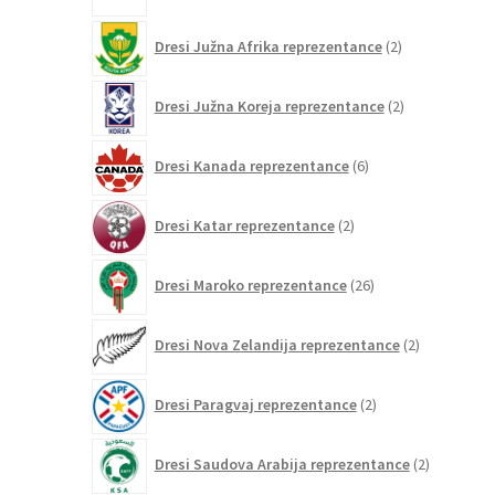
2
Dresi Južna Afrika reprezentance
2
izdelka
2
Dresi Južna Koreja reprezentance
2
izdelka
6
Dresi Kanada reprezentance
6
izdelkov
2
Dresi Katar reprezentance
2
izdelka
26
Dresi Maroko reprezentance
26
izdelkov
2
Dresi Nova Zelandija reprezentance
2
izdelka
2
Dresi Paragvaj reprezentance
2
izdelka
2
Dresi Saudova Arabija reprezentance
2
izdelka