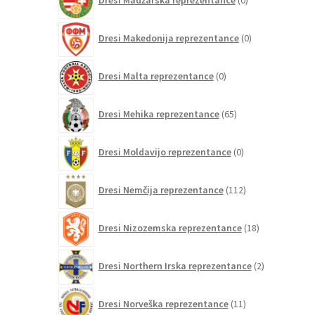
Dresi Madžarska reprezentance
0
izdelkov
0
Dresi Makedonija reprezentance
0
izdelkov
0
Dresi Malta reprezentance
0
izdelkov
65
Dresi Mehika reprezentance
65
izdelkov
0
Dresi Moldavijo reprezentance
0
izdelkov
112
Dresi Nemčija reprezentance
112
izdelkov
18
Dresi Nizozemska reprezentance
18
izdelkov
2
Dresi Northern Irska reprezentance
2
izdelka
11
Dresi Norveška reprezentance
11
izdelkov