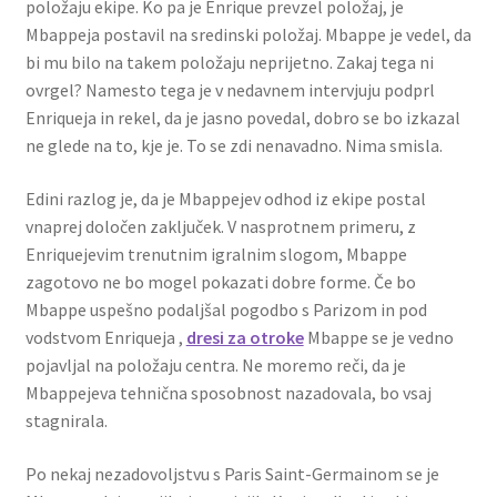
položaju ekipe. Ko pa je Enrique prevzel položaj, je
Mbappeja postavil na sredinski položaj. Mbappe je vedel, da
bi mu bilo na takem položaju neprijetno. Zakaj tega ni
ovrgel? Namesto tega je v nedavnem intervjuju podprl
Enriqueja in rekel, da je jasno povedal, dobro se bo izkazal
ne glede na to, kje je. To se zdi nenavadno. Nima smisla.
Edini razlog je, da je Mbappejev odhod iz ekipe postal
vnaprej določen zaključek. V nasprotnem primeru, z
Enriquejevim trenutnim igralnim slogom, Mbappe
zagotovo ne bo mogel pokazati dobre forme. Če bo
Mbappe uspešno podaljšal pogodbo s Parizom in pod
vodstvom Enriqueja ,
dresi za otroke
Mbappe se je vedno
pojavljal na položaju centra. Ne moremo reči, da je
Mbappejeva tehnična sposobnost nazadovala, bo vsaj
stagnirala.
Po nekaj nezadovoljstvu s Paris Saint-Germainom se je