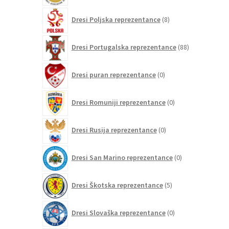
8
Dresi Poljska reprezentance
8
izdelkov
88
Dresi Portugalska reprezentance
88
izdelkov
0
Dresi puran reprezentance
0
izdelkov
0
Dresi Romuniji reprezentance
0
izdelkov
0
Dresi Rusija reprezentance
0
izdelkov
0
Dresi San Marino reprezentance
0
izdelkov
5
Dresi Škotska reprezentance
5
izdelkov
0
Dresi Slovaška reprezentance
0
izdelkov