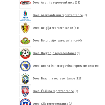
Dresi Avstrija reprezentance
13
izdelkov
0
Dresi Azerbajdžanu reprezentance
0
izdelkov
74
Dresi Belgija reprezentance
74
izdelkov
0
Dresi Belorusijo reprezentance
0
izdelkov
0
Dresi Bolgarijo reprezentance
0
izdelkov
0
Dresi Bosna in Hercegovina reprezentance
0
izdel
128
Dresi Brazilija reprezentance
128
izdelkov
2
Dresi Češčina reprezentance
2
izdelka
0
Dresi Čile reprezentance
0