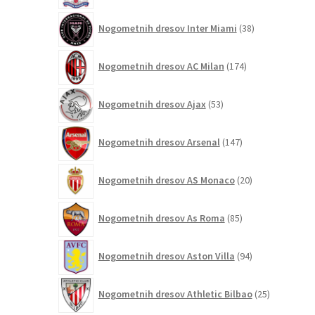
38
Nogometnih dresov Inter Miami
38
izdelkov
174
Nogometnih dresov AC Milan
174
izdelkov
53
Nogometnih dresov Ajax
53
izdelkov
147
Nogometnih dresov Arsenal
147
izdelkov
20
Nogometnih dresov AS Monaco
20
izdelkov
85
Nogometnih dresov As Roma
85
izdelkov
94
Nogometnih dresov Aston Villa
94
izdelkov
25
Nogometnih dresov Athletic Bilbao
25
izdelkov