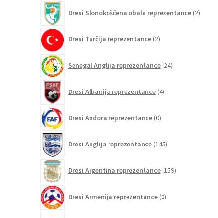
2
Dresi Slonokoščena obala reprezentance
2
izdelk
2
Dresi Turčija reprezentance
2
izdelka
24
Senegal Anglija reprezentance
24
izdelkov
4
Dresi Albanija reprezentance
4
izdelki
0
Dresi Andora reprezentance
0
izdelkov
145
Dresi Anglija reprezentance
145
izdelkov
159
Dresi Argentina reprezentance
159
izdelkov
0
Dresi Armenija reprezentance
0
izdelkov
13