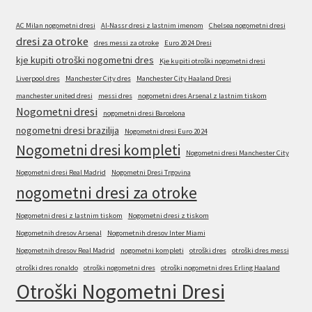
AC Milan nogometni dresi
Al-Nassr dresi z lastnim imenom
Chelsea nogometni dresi
dresi za otroke
dres messi za otroke
Euro 2024 Dresi
kje kupiti otroški nogometni dres
Kje kupiti otroški nogometni dresi
Liverpool dres
Manchester City dres
Manchester City Haaland Dresi
manchester united dresi
messi dres
nogometni dres Arsenal z lastnim tiskom
Nogometni dresi
nogometni dresi Barcelona
nogometni dresi brazilija
Nogometni dresi Euro 2024
Nogometni dresi kompleti
Nogometni dresi Manchester City
Nogometni dresi Real Madrid
Nogometni Dresi Trgovina
nogometni dresi za otroke
Nogometni dresi z lastnim tiskom
Nogometni dresi z tiskom
Nogometnih dresov Arsenal
Nogometnih dresov Inter Miami
Nogometnih dresov Real Madrid
nogometni kompleti
otroški dres
otroški dres messi
otroški dres ronaldo
otroški nogometni dres
otroški nogometni dres Erling Haaland
Otroški Nogometni Dresi