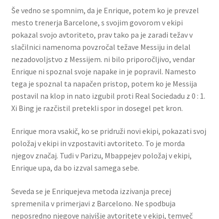
Še vedno se spomnim, da je Enrique, potem ko je prevzel
mesto trenerja Barcelone, s svojim govorom v ekipi
pokazal svojo avtoriteto, prav tako pa je zaradi težav v
slačilnici namenoma povzročal težave Messiju in delal
nezadovoljstvo z Messijem. ni bilo priporočljivo, vendar
Enrique ni spoznal svoje napake in je popravil. Namesto
tega je spoznal ta napačen pristop, potem ko je Messija
postavil na klop in nato izgubil proti Real Sociedadu z 0 : 1.
Xi Bing je razčistil pretekli spor in dosegel pet kron.
Enrique mora vsakič, ko se pridruži novi ekipi, pokazati svoj
položaj v ekipi in vzpostaviti avtoriteto. To je morda
njegov značaj. Tudi v Parizu, Mbappejev položaj v ekipi,
Enrique upa, da bo izzval samega sebe.
Seveda se je Enriquejeva metoda izzivanja precej
spremenila v primerjavi z Barcelono. Ne spodbuja
neposredno njegove najvišje avtoritete v ekipi, temveč