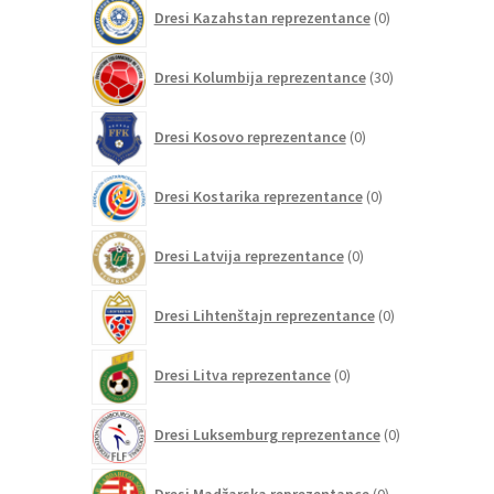
0
Dresi Kazahstan reprezentance
0
izdelkov
30
Dresi Kolumbija reprezentance
30
izdelkov
0
Dresi Kosovo reprezentance
0
izdelkov
0
Dresi Kostarika reprezentance
0
izdelkov
0
Dresi Latvija reprezentance
0
izdelkov
0
Dresi Lihtenštajn reprezentance
0
izdelkov
0
Dresi Litva reprezentance
0
izdelkov
0
Dresi Luksemburg reprezentance
0
izdelkov
0