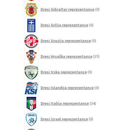
0
Dresi Gibraltar reprezentance
0
izdelkov
0
Dresi Grčija reprezentance
0
izdelkov
0
Dresi Gruzija reprezentance
0
izdelkov
15
Dresi Hrvaška reprezentance
15
izdelkov
0
Dresi Irska reprezentance
0
izdelkov
0
Dresi Islandija reprezentance
0
izdelkov
34
Dresi Italija reprezentance
34
izdelkov
0
Dresi Izrael reprezentance
0
izdelkov