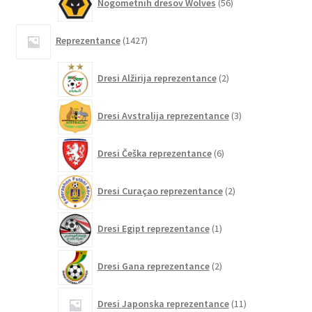
Nogometnih dresov Wolves
56
izdelkov
1427
Reprezentance
1427
izdelkov
2
Dresi Alžirija reprezentance
2
izdelka
3
Dresi Avstralija reprezentance
3
izdelki
6
Dresi Češka reprezentance
6
izdelkov
2
Dresi Curaçao reprezentance
2
izdelka
1
Dresi Egipt reprezentance
1
izdelek
2
Dresi Gana reprezentance
2
izdelka
11
Dresi Japonska reprezentance
11
izdelkov