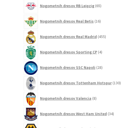
65
Nogometnih dresov RB Leipzig
65
izdelkov
16
Nogometnih dresov Real Betis
16
izdelkov
455
Nogometnih dresov Real Madrid
455
izdelkov
4
Nogometnih dresov Sporting CP
4
izdelki
28
Nogometnih dresov SSC Napoli
28
izdelkov
130
Nogometnih dresov Tottenham Hotspur
130
izde
8
Nogometnih dresov Valencia
8
izdelkov
34
Nogometnih dresov West Ham United
34
izdelkov
56