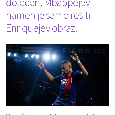
določen. Mbappejev
namen je samo rešiti
Enriquejev obraz.