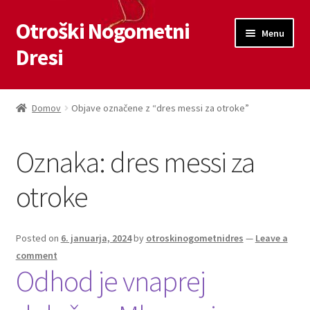
Otroški Nogometni
Skip
Skip
Menu
to
to
Dresi
navigation
content
Domov
Domov
Objave označene z “dres messi za otroke”
Blog
Oznaka:
dres messi za
Kontaktiraj nas
otroke
Košarica
Moj račun
Posted on
6. januarja, 2024
by
otroskinogometnidres
—
Leave a
comment
Odhod je vnaprej
Trgovina
Zaključek nakupa