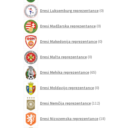
0
Dresi Luksemburg reprezentance
0
izdelkov
0
Dresi Madžarska reprezentance
0
izdelkov
0
Dresi Makedonija reprezentance
0
izdelkov
0
Dresi Malta reprezentance
0
izdelkov
65
Dresi Mehika reprezentance
65
izdelkov
0
Dresi Moldavijo reprezentance
0
izdelkov
112
Dresi Nemčija reprezentance
112
izdelkov
18
Dresi Nizozemska reprezentance
18
izdelkov