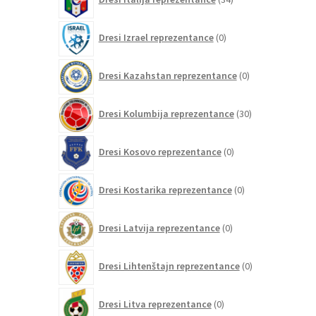
izdelkov
0
Dresi Izrael reprezentance
0
izdelkov
0
Dresi Kazahstan reprezentance
0
izdelkov
30
Dresi Kolumbija reprezentance
30
izdelkov
0
Dresi Kosovo reprezentance
0
izdelkov
0
Dresi Kostarika reprezentance
0
izdelkov
0
Dresi Latvija reprezentance
0
izdelkov
0
Dresi Lihtenštajn reprezentance
0
izdelkov
0
Dresi Litva reprezentance
0
izdelkov