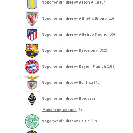
Nogometnih dresov Aston Villa
94
izdelkov
25
Nogometnih dresov Athletic Bilbao
25
izdelkov
60
Nogometnih dresov Atletico Madrid
60
izdelkov
362
Nogometnih dresov Barcelona
362
izdelkov
183
Nogometnih dresov Bayern Munich
183
izdelkov
42
Nogometnih dresov Benfica
42
izdelkov
Nogometnih dresov Borussia
8
Monchengladbach
8
izdelkov
17
Nogometnih dresov Celtic
17
izdelkov
244