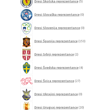
Dresi Škotska reprezentance
5
izdelkov
0
Dresi Slovaška reprezentance
0
izdelkov
0
Dresi Slovenija reprezentance
0
izdelkov
153
Dresi Španija reprezentance
153
izdelkov
2
Dresi Srbiji reprezentance
2
izdelka
4
Dresi Švedska reprezentance
4
izdelki
27
Dresi Švica reprezentance
27
izdelkov
0
Dresi Ukrajini reprezentance
0
izdelkov
20
Dresi Urugvaj reprezentance
20
izdelkov