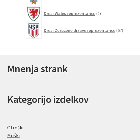
2
Dresi Wales reprezentance
2
izdelka
67
Dresi Združene države reprezentance
67
izdelkov
Mnenja strank
Kategorijo izdelkov
Otroški
Moški