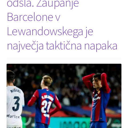
odšla. Zaupanje
Barcelone v
Lewandowskega je
največja taktična napaka