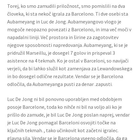
Torej, ko smo zamudili priložnost, smo pomislili na dva
človeka, ki sta nekoč igrala za Barcelono. Ti dve osebi sta
Aubameyang in Luc de Jong. Aubameyangovo vlogo je
mogoče neopazno povezati z Barcelono, in ima več moči v
napadalni liniji. Več prostora in širine za zagotovitev
njegove sposobnosti napredovanja. Aubameyang, ki se je
pridružil Marseillu, je dosegel 7 golov in prispeval 3
asistence na 4 tekmah. Ko je ostal v Barceloni, so navijači
verjeli, da bi lahko služil kot zamenjava za Lewandowskega
in bo dosegel odlične rezultate. Vendar se je Barcelona
odločila, da Aubameyanga pusti za denar .zapusti.
Luc De Jong ni bil ponovno uporabljen med obdobjem
posoje Barcelone, toda ko nihče ni bil na voljo ali ko je
prišlo do zamude, je bil Luc De Jong poslan naprej, vendar
je Luc De Jong pomagal Barceloni osvojiti točke na
ključnih tekmah. , tako učinkovit kot začetni igralec.
glavna sila. Vendar se je Barcelona vseeno odločila, da ga