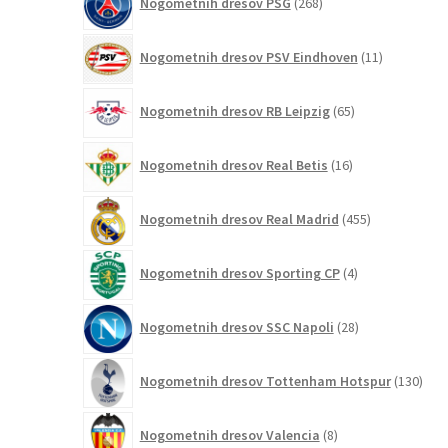
Nogometnih dresov PSG
268
izdelkov
11
Nogometnih dresov PSV Eindhoven
11
izdelkov
65
Nogometnih dresov RB Leipzig
65
izdelkov
16
Nogometnih dresov Real Betis
16
izdelkov
455
Nogometnih dresov Real Madrid
455
izdelkov
4
Nogometnih dresov Sporting CP
4
izdelki
28
Nogometnih dresov SSC Napoli
28
izdelkov
130
Nogometnih dresov Tottenham Hotspur
130
izde
8
Nogometnih dresov Valencia
8
izdelkov