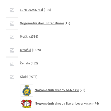
329
Euro 2024 Dresi
329
izdelkov
15
Nogometni dresi Inter Miami
15
izdelkov
2598
Moški
2598
izdelkov
1669
Otroški
1669
izdelkov
412
Ženski
412
izdelkov
4073
Klubi
4073
izdelkov
23
Nogometnih dresov Al-Nassr
23
izdelkov
74
Nogometnih dresov Bayer Leverkusen
74
izdelkov