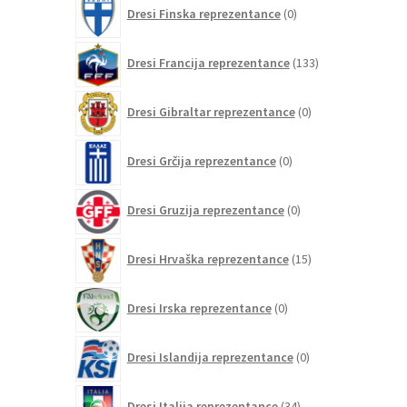
0
Dresi Finska reprezentance
0
izdelkov
133
Dresi Francija reprezentance
133
izdelkov
0
Dresi Gibraltar reprezentance
0
izdelkov
0
Dresi Grčija reprezentance
0
izdelkov
0
Dresi Gruzija reprezentance
0
izdelkov
15
Dresi Hrvaška reprezentance
15
izdelkov
0
Dresi Irska reprezentance
0
izdelkov
0
Dresi Islandija reprezentance
0
izdelkov
34
Dresi Italija reprezentance
34