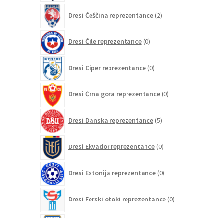
2
Dresi Češčina reprezentance
2
izdelka
0
Dresi Čile reprezentance
0
izdelkov
0
Dresi Ciper reprezentance
0
izdelkov
0
Dresi Črna gora reprezentance
0
izdelkov
5
Dresi Danska reprezentance
5
izdelkov
0
Dresi Ekvador reprezentance
0
izdelkov
0
Dresi Estonija reprezentance
0
izdelkov
0
Dresi Ferski otoki reprezentance
0
izdelkov