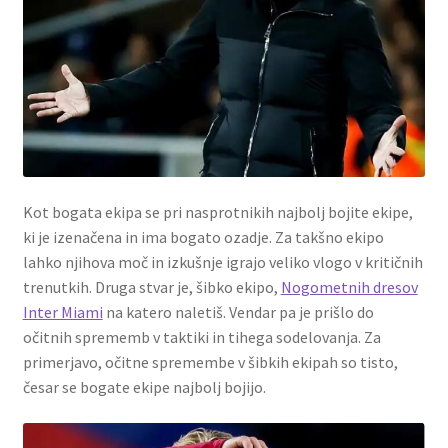
Kot bogata ekipa se pri nasprotnikih najbolj bojite ekipe,
ki je izenačena in ima bogato ozadje. Za takšno ekipo
lahko njihova moč in izkušnje igrajo veliko vlogo v kritičnih
trenutkih. Druga stvar je, šibko ekipo,
Nogometnih dresov
Inter Miami
na katero naletiš. Vendar pa je prišlo do
očitnih sprememb v taktiki in tihega sodelovanja. Za
primerjavo, očitne spremembe v šibkih ekipah so tisto,
česar se bogate ekipe najbolj bojijo.