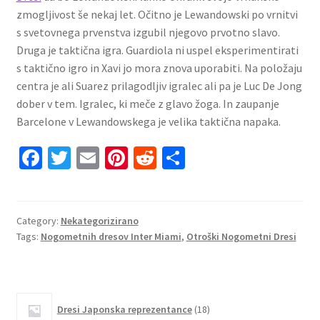
zmogljivost še nekaj let. Očitno je Lewandowski po vrnitvi
s svetovnega prvenstva izgubil njegovo prvotno slavo.
Druga je taktična igra. Guardiola ni uspel eksperimentirati
s taktično igro in Xavi jo mora znova uporabiti. Na položaju
centra je ali Suarez prilagodljiv igralec ali pa je Luc De Jong
dober v tem. Igralec, ki meče z glavo žoga. In zaupanje
Barcelone v Lewandowskega je velika taktična napaka.
Fa
T
E
Pi
R
S
ce
wi
m
nt
e
h
b
tt
ai
er
d
ar
o
er
l
es
di
e
Category:
Nekategorizirano
Tags:
Nogometnih dresov Inter Miami
,
Otroški Nogometni Dresi
o
t
t
k
18
Dresi Japonska reprezentance
18
izdelkov