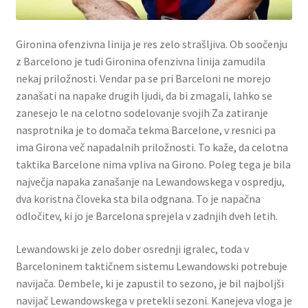
Gironina ofenzivna linija je res zelo strašljiva. Ob soočenju
z Barcelono je tudi Gironina ofenzivna linija zamudila
nekaj priložnosti. Vendar pa se pri Barceloni ne morejo
zanašati na napake drugih ljudi, da bi zmagali, lahko se
zanesejo le na celotno sodelovanje svojih Za zatiranje
nasprotnika je to domača tekma Barcelone, v resnici pa
ima Girona več napadalnih priložnosti. To kaže, da celotna
taktika Barcelone nima vpliva na Girono. Poleg tega je bila
največja napaka zanašanje na Lewandowskega v ospredju,
dva koristna človeka sta bila odgnana. To je napačna
odločitev, ki jo je Barcelona sprejela v zadnjih dveh letih.
Lewandowski je zelo dober osrednji igralec, toda v
Barceloninem taktičnem sistemu Lewandowski potrebuje
navijača. Dembele, ki je zapustil to sezono, je bil najboljši
navijač Lewandowskega v pretekli sezoni. Kanejeva vloga je