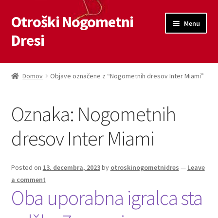
Otroški Nogometni
Skip
Skip
Menu
to
to
Dresi
navigation
content
Domov
Domov
Objave označene z “Nogometnih dresov Inter Miami”
Blog
Oznaka:
Nogometnih
Kontaktiraj nas
dresov Inter Miami
Košarica
Moj račun
Posted on
13. decembra, 2023
by
otroskinogometnidres
—
Leave
a comment
Oba uporabna igralca sta
Trgovina
Zaključek nakupa