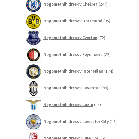
Nogometnih dresov Chelsea
244
izdelkov
95
Nogometnih dresov Dortmund
95
izdelkov
72
Nogometnih dresov Everton
72
izdelkov
22
Nogometnih dresov Feyenoord
22
izdelkov
174
Nogometnih dresov Inter Milan
174
izdelkov
99
Nogometnih dresov Juventus
99
izdelkov
14
Nogometnih dresov Lazio
14
izdelkov
12
Nogometnih dresov Leicester City
12
izdelkov
5
Nogometnih dresov Lille OSC
5