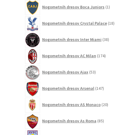
1
Nogometnih dresov Boca Juniors
1
izdelek
18
Nogometnih dresov Crystal Palace
18
izdelkov
38
Nogometnih dresov Inter Miami
38
izdelkov
174
Nogometnih dresov AC Milan
174
izdelkov
53
Nogometnih dresov Ajax
53
izdelkov
147
Nogometnih dresov Arsenal
147
izdelkov
20
Nogometnih dresov AS Monaco
20
izdelkov
85
Nogometnih dresov As Roma
85
izdelkov
94