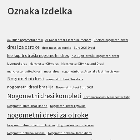
Oznaka Izdelka
AC Milan nogometni dresi
Al-Nassr dresi z lastnim imenom
Chelsea nogometni dresi
dresi za otroke
dres messi za otroke
Euro 2024 Dresi
kje kupiti otroški nogometni dres
Kje kupiti otroški nogometni dresi
Liverpool dres
Manchester City dres
Manchester City Haaland Dresi
manchester united dresi
messi dres
nogometni dres Arsenal z lastnim tiskom
Nogometni dresi
nogometni dresi Barcelona
nogometni dresi brazilija
Nogometni dresi Euro 2024
Nogometni dresi kompleti
Nogometni dresi Manchester City
Nogometni dresi Real Madrid
Nogometni Dresi Trgovina
nogometni dresi za otroke
Nogometni dresi z lastnim tiskom
Nogometni dresi z tiskom
Nogometnih dresov Arsenal
Nogometnih dresov Inter Miami