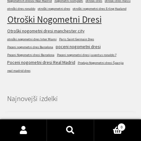
Nogometnih dresov Real Madrid
nogometni kompleti
otroški dres
otroški dres messi
otroški dres ronaldo
otroški nogometni dres
otroški nogometni dres Erling Haaland
Otroški Nogometni Dresi
Otroški nogometni dresi manchester city
otroški nogometni dres Inter Miami
Paris Saint Germain Dres
poceni nogometni dresi
Poceni nogometni dres Barcelona
Poceni Nogometni dresi Barcelona
Poceni nogometni dresi juventus ronaldo 7
Poceni nogometni dresi Real Madrid
Prodajo Nogometni dresi Španija
real madrid dres
Najnovejši izdelki
Moški Nogometna dresi poceni Slonokoščena obala
0
Išči:
Iskanje
Gostujoči SP 2026 Kratek rokav