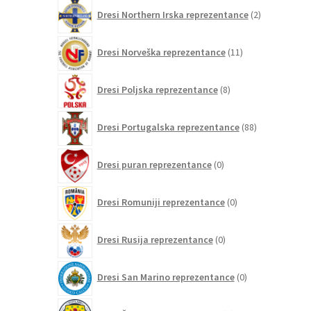
2
Dresi Northern Irska reprezentance
2
izdelka
11
Dresi Norveška reprezentance
11
izdelkov
8
Dresi Poljska reprezentance
8
izdelkov
88
Dresi Portugalska reprezentance
88
izdelkov
0
Dresi puran reprezentance
0
izdelkov
0
Dresi Romuniji reprezentance
0
izdelkov
0
Dresi Rusija reprezentance
0
izdelkov
0
Dresi San Marino reprezentance
0
izdelkov
5