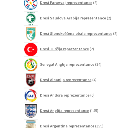
Dresi Paragvaj reprezentance
2
izdelka
2
Dresi Saudova Arabija reprezentance
2
izdelka
2
Dresi Slonokoščena obala reprezentance
2
izdelk
2
Dresi Turčija reprezentance
2
izdelka
24
Senegal Anglija reprezentance
24
izdelkov
4
Dresi Albanija reprezentance
4
izdelki
0
Dresi Andora reprezentance
0
izdelkov
145
Dresi Anglija reprezentance
145
izdelkov
159
Dresi Argentina reprezentance
159