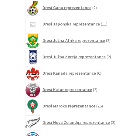
2
Dresi Gana reprezentance
2
izdelka
11
Dresi Japonska reprezentance
11
izdelkov
2
Dresi Južna Afrika reprezentance
2
izdelka
2
Dresi Južna Koreja reprezentance
2
izdelka
6
Dresi Kanada reprezentance
6
izdelkov
2
Dresi Katar reprezentance
2
izdelka
26
Dresi Maroko reprezentance
26
izdelkov
2
Dresi Nova Zelandija reprezentance
2
izdelka
2