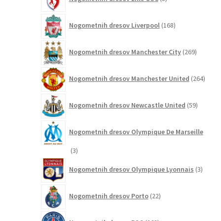
izdelkov
168
Nogometnih dresov Liverpool
168
izdelkov
269
Nogometnih dresov Manchester City
269
izdelkov
264
Nogometnih dresov Manchester United
264
izdel
59
Nogometnih dresov Newcastle United
59
izdelkov
Nogometnih dresov Olympique De Marseille
3
3
izdelki
3
Nogometnih dresov Olympique Lyonnais
3
izdelki
22
Nogometnih dresov Porto
22
izdelkov
268