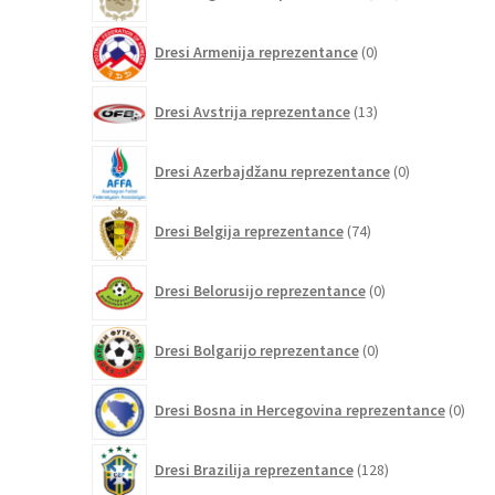
izdelkov
0
Dresi Armenija reprezentance
0
izdelkov
13
Dresi Avstrija reprezentance
13
izdelkov
0
Dresi Azerbajdžanu reprezentance
0
izdelkov
74
Dresi Belgija reprezentance
74
izdelkov
0
Dresi Belorusijo reprezentance
0
izdelkov
0
Dresi Bolgarijo reprezentance
0
izdelkov
0
Dresi Bosna in Hercegovina reprezentance
0
izdel
128
Dresi Brazilija reprezentance
128
izdelkov