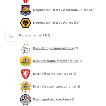
34
Nogometnih dresov West Ham United
34
izdelkov
56
Nogometnih dresov Wolves
56
izdelkov
1427
Reprezentance
1427
izdelkov
2
Dresi Alžirija reprezentance
2
izdelka
3
Dresi Avstralija reprezentance
3
izdelki
6
Dresi Češka reprezentance
6
izdelkov
2
Dresi Curaçao reprezentance
2
izdelka
1
Dresi Egipt reprezentance
1
izdelek