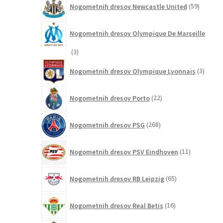
Nogometnih dresov Newcastle United
59
izdelkov
Nogometnih dresov Olympique De Marseille
3
3
izdelki
3
Nogometnih dresov Olympique Lyonnais
3
izdelki
22
Nogometnih dresov Porto
22
izdelkov
268
Nogometnih dresov PSG
268
izdelkov
11
Nogometnih dresov PSV Eindhoven
11
izdelkov
65
Nogometnih dresov RB Leipzig
65
izdelkov
16
Nogometnih dresov Real Betis
16
izdelkov