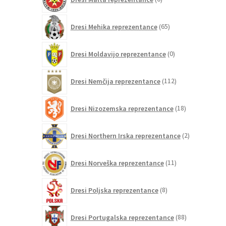
izdelkov
65
Dresi Mehika reprezentance
65
izdelkov
0
Dresi Moldavijo reprezentance
0
izdelkov
112
Dresi Nemčija reprezentance
112
izdelkov
18
Dresi Nizozemska reprezentance
18
izdelkov
2
Dresi Northern Irska reprezentance
2
izdelka
11
Dresi Norveška reprezentance
11
izdelkov
8
Dresi Poljska reprezentance
8
izdelkov
88
Dresi Portugalska reprezentance
88
izdelkov