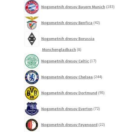
183
Nogometnih dresov Bayern Munich
183
izdelkov
42
Nogometnih dresov Benfica
42
izdelkov
Nogometnih dresov Borussia
8
Monchengladbach
8
izdelkov
17
Nogometnih dresov Celtic
17
izdelkov
244
Nogometnih dresov Chelsea
244
izdelkov
95
Nogometnih dresov Dortmund
95
izdelkov
72
Nogometnih dresov Everton
72
izdelkov
22
Nogometnih dresov Feyenoord
22
izdelkov