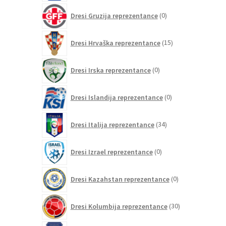
0
Dresi Gruzija reprezentance
0
izdelkov
15
Dresi Hrvaška reprezentance
15
izdelkov
0
Dresi Irska reprezentance
0
izdelkov
0
Dresi Islandija reprezentance
0
izdelkov
34
Dresi Italija reprezentance
34
izdelkov
0
Dresi Izrael reprezentance
0
izdelkov
0
Dresi Kazahstan reprezentance
0
izdelkov
30
Dresi Kolumbija reprezentance
30
izdelkov