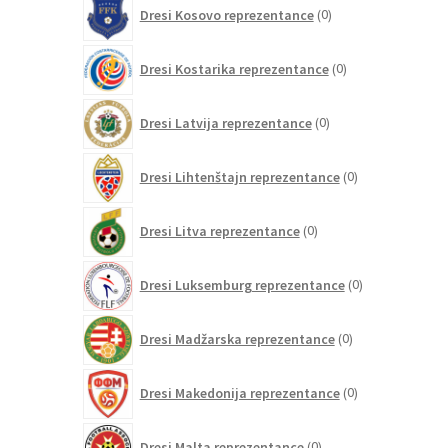
0
Dresi Kosovo reprezentance
0
izdelkov
0
Dresi Kostarika reprezentance
0
izdelkov
0
Dresi Latvija reprezentance
0
izdelkov
0
Dresi Lihtenštajn reprezentance
0
izdelkov
0
Dresi Litva reprezentance
0
izdelkov
0
Dresi Luksemburg reprezentance
0
izdelkov
0
Dresi Madžarska reprezentance
0
izdelkov
0
Dresi Makedonija reprezentance
0
izdelkov
0
Dresi Malta reprezentance
0