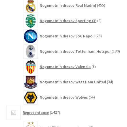
455
Nogometnih dresov Real Madrid
455
izdelkov
4
Nogometnih dresov Sporting CP
4
izdelki
28
Nogometnih dresov SSC Napoli
28
izdelkov
130
Nogometnih dresov Tottenham Hotspur
130
izde
8
Nogometnih dresov Valencia
8
izdelkov
34
Nogometnih dresov West Ham United
34
izdelkov
56
Nogometnih dresov Wolves
56
izdelkov
1427
Reprezentance
1427
izdelkov
2