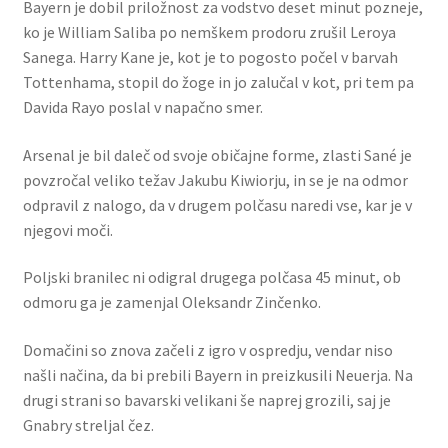
Bayern je dobil priložnost za vodstvo deset minut pozneje,
ko je William Saliba po nemškem prodoru zrušil Leroya
Sanega. Harry Kane je, kot je to pogosto počel v barvah
Tottenhama, stopil do žoge in jo zalučal v kot, pri tem pa
Davida Rayo poslal v napačno smer.
Arsenal je bil daleč od svoje običajne forme, zlasti Sané je
povzročal veliko težav Jakubu Kiwiorju, in se je na odmor
odpravil z nalogo, da v drugem polčasu naredi vse, kar je v
njegovi moči.
Poljski branilec ni odigral drugega polčasa 45 minut, ob
odmoru ga je zamenjal Oleksandr Zinčenko.
Domačini so znova začeli z igro v ospredju, vendar niso
našli načina, da bi prebili Bayern in preizkusili Neuerja. Na
drugi strani so bavarski velikani še naprej grozili, saj je
Gnabry streljal čez.