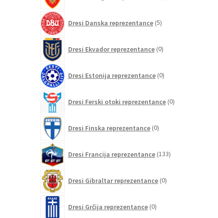
izdelkov
5
Dresi Danska reprezentance
5
izdelkov
0
Dresi Ekvador reprezentance
0
izdelkov
0
Dresi Estonija reprezentance
0
izdelkov
0
Dresi Ferski otoki reprezentance
0
izdelkov
0
Dresi Finska reprezentance
0
izdelkov
133
Dresi Francija reprezentance
133
izdelkov
0
Dresi Gibraltar reprezentance
0
izdelkov
0
Dresi Grčija reprezentance
0
izdelkov