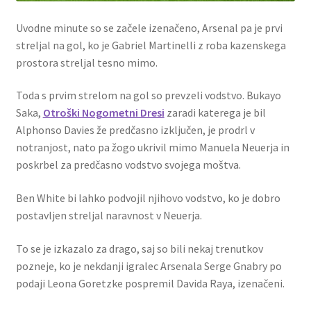
Uvodne minute so se začele izenačeno, Arsenal pa je prvi
streljal na gol, ko je Gabriel Martinelli z roba kazenskega
prostora streljal tesno mimo.
Toda s prvim strelom na gol so prevzeli vodstvo. Bukayo
Saka,
Otroški Nogometni Dresi
zaradi katerega je bil
Alphonso Davies že predčasno izključen, je prodrl v
notranjost, nato pa žogo ukrivil mimo Manuela Neuerja in
poskrbel za predčasno vodstvo svojega moštva.
Ben White bi lahko podvojil njihovo vodstvo, ko je dobro
postavljen streljal naravnost v Neuerja.
To se je izkazalo za drago, saj so bili nekaj trenutkov
pozneje, ko je nekdanji igralec Arsenala Serge Gnabry po
podaji Leona Goretzke pospremil Davida Raya, izenačeni.