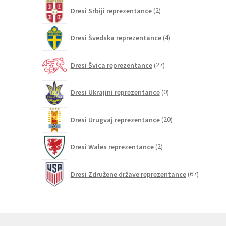
2
Dresi Srbiji reprezentance
2
izdelka
4
Dresi Švedska reprezentance
4
izdelki
27
Dresi Švica reprezentance
27
izdelkov
0
Dresi Ukrajini reprezentance
0
izdelkov
20
Dresi Urugvaj reprezentance
20
izdelkov
2
Dresi Wales reprezentance
2
izdelka
67
Dresi Združene države reprezentance
67
izdelkov