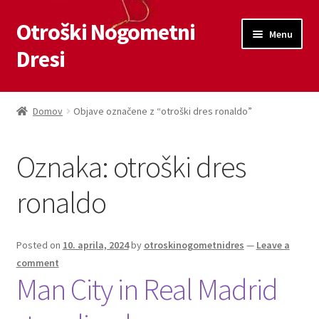
Otroški Nogometni
Skip
Skip
Menu
to
to
Dresi
navigation
content
Domov
Domov
Objave označene z “otroški dres ronaldo”
Blog
Oznaka:
otroški dres
Kontaktiraj nas
ronaldo
Košarica
Moj račun
Posted on
10. aprila, 2024
by
otroskinogometnidres
—
Leave a
comment
Man City in Real Madrid
Trgovina
Zaključek nakupa