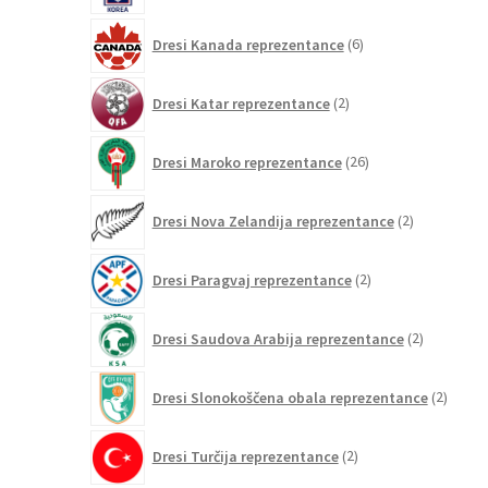
6
Dresi Kanada reprezentance
6
izdelkov
2
Dresi Katar reprezentance
2
izdelka
26
Dresi Maroko reprezentance
26
izdelkov
2
Dresi Nova Zelandija reprezentance
2
izdelka
2
Dresi Paragvaj reprezentance
2
izdelka
2
Dresi Saudova Arabija reprezentance
2
izdelka
2
Dresi Slonokoščena obala reprezentance
2
izdelk
2
Dresi Turčija reprezentance
2
izdelka