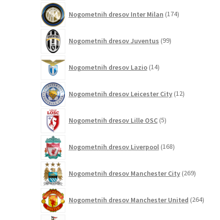
174
Nogometnih dresov Inter Milan
174
izdelkov
99
Nogometnih dresov Juventus
99
izdelkov
14
Nogometnih dresov Lazio
14
izdelkov
12
Nogometnih dresov Leicester City
12
izdelkov
5
Nogometnih dresov Lille OSC
5
izdelkov
168
Nogometnih dresov Liverpool
168
izdelkov
269
Nogometnih dresov Manchester City
269
izdelkov
264
Nogometnih dresov Manchester United
264
izdel
59