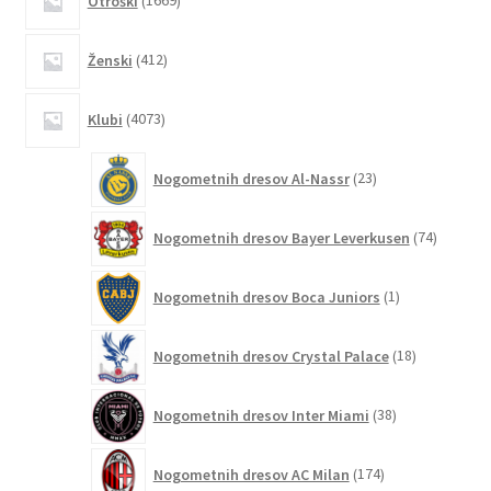
Otroški
1669
izdelkov
412
Ženski
412
izdelkov
4073
Klubi
4073
izdelkov
23
Nogometnih dresov Al-Nassr
23
izdelkov
74
Nogometnih dresov Bayer Leverkusen
74
izdelkov
1
Nogometnih dresov Boca Juniors
1
izdelek
18
Nogometnih dresov Crystal Palace
18
izdelkov
38
Nogometnih dresov Inter Miami
38
izdelkov
174
Nogometnih dresov AC Milan
174
izdelkov