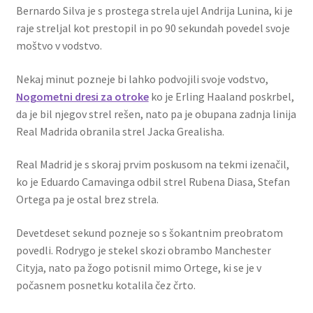
Bernardo Silva je s prostega strela ujel Andrija Lunina, ki je
raje streljal kot prestopil in po 90 sekundah povedel svoje
moštvo v vodstvo.
Nekaj minut pozneje bi lahko podvojili svoje vodstvo,
Nogometni dresi za otroke
ko je Erling Haaland poskrbel,
da je bil njegov strel rešen, nato pa je obupana zadnja linija
Real Madrida obranila strel Jacka Grealisha.
Real Madrid je s skoraj prvim poskusom na tekmi izenačil,
ko je Eduardo Camavinga odbil strel Rubena Diasa, Stefan
Ortega pa je ostal brez strela.
Devetdeset sekund pozneje so s šokantnim preobratom
povedli. Rodrygo je stekel skozi obrambo Manchester
Cityja, nato pa žogo potisnil mimo Ortege, ki se je v
počasnem posnetku kotalila čez črto.