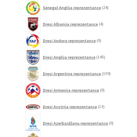
24
Senegal Anglija reprezentance
24
izdelkov
4
Dresi Albanija reprezentance
4
izdelki
0
Dresi Andora reprezentance
0
izdelkov
145
Dresi Anglija reprezentance
145
izdelkov
159
Dresi Argentina reprezentance
159
izdelkov
0
Dresi Armenija reprezentance
0
izdelkov
13
Dresi Avstrija reprezentance
13
izdelkov
0
Dresi Azerbajdžanu reprezentance
0
izdelkov
74