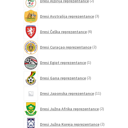
Dresi Alžirija reprezentance
2
izdelka
3
Dresi Avstralija reprezentance
3
izdelki
6
Dresi Češka reprezentance
6
izdelkov
2
Dresi Curaçao reprezentance
2
izdelka
1
Dresi Egipt reprezentance
1
izdelek
2
Dresi Gana reprezentance
2
izdelka
11
Dresi Japonska reprezentance
11
izdelkov
2
Dresi Južna Afrika reprezentance
2
izdelka
2
Dresi Južna Koreja reprezentance
2
izdelka