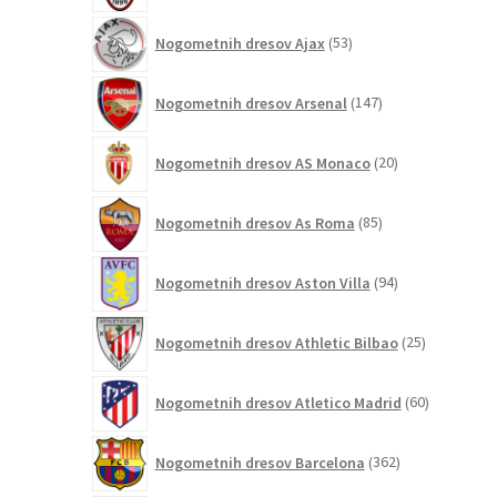
53
Nogometnih dresov Ajax
53
izdelkov
147
Nogometnih dresov Arsenal
147
izdelkov
20
Nogometnih dresov AS Monaco
20
izdelkov
85
Nogometnih dresov As Roma
85
izdelkov
94
Nogometnih dresov Aston Villa
94
izdelkov
25
Nogometnih dresov Athletic Bilbao
25
izdelkov
60
Nogometnih dresov Atletico Madrid
60
izdelkov
362
Nogometnih dresov Barcelona
362
izdelkov