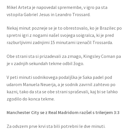
Mikel Arteta je napovedal spremembe, v igro pa sta
vstopila Gabriel Jesus in Leandro Trossard.
Nekaj minut pozneje se je to obrestovalo, ko je Brazilec po
spretni igri z nogami našel svojega soigralca, ki je pred
razburljivimi zadnjimi 15 minutami izenačil Trossarda.
Obe strani sta si prizadevali za zmago, Kingsley Coman pa
je v zadnjih sekundah tekme odbil žogo.
V peti minuti sodnikovega podaljška je Saka padel pod
udarom Manuela Neuerja, a je sodnik zavrnil zahtevo po
kazni, tako da sta se obe strani spraševali, kaj bi se lahko
zgodilo do konca tekme.
Manchester City se z Real Madridom razšel s trilerjem 3:3
Za odvzem prve krvi sta bili potrebni le dve minuti.