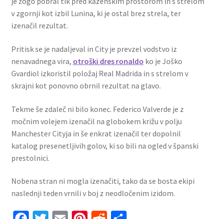
je žogo pobral tik pred kazenskim prostorom in s strelom
v zgornji kot izbil Lunina, ki je ostal brez strela, ter
izenačil rezultat.
Pritisk se je nadaljeval in City je prevzel vodstvo iz
nenavadnega vira,
otroški dres ronaldo
ko je Joško
Gvardiol izkoristil položaj Real Madrida in s strelom v
skrajni kot ponovno obrnil rezultat na glavo.
Tekme še zdaleč ni bilo konec. Federico Valverde je z
močnim volejem izenačil na globokem križu v polju
Manchester Cityja in še enkrat izenačil ter dopolnil
katalog presenetljivih golov, ki so bili na ogled v španski
prestolnici.
Nobena stran ni mogla izenačiti, tako da se bosta ekipi
naslednji teden vrnili v boj z neodločenim izidom.
Fa
T
E
Pi
R
S