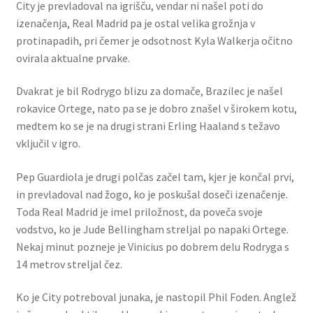
City je prevladoval na igrišču, vendar ni našel poti do
izenačenja, Real Madrid pa je ostal velika grožnja v
protinapadih, pri čemer je odsotnost Kyla Walkerja očitno
ovirala aktualne prvake.
Dvakrat je bil Rodrygo blizu za domače, Brazilec je našel
rokavice Ortege, nato pa se je dobro znašel v širokem kotu,
medtem ko se je na drugi strani Erling Haaland s težavo
vključil v igro.
Pep Guardiola je drugi polčas začel tam, kjer je končal prvi,
in prevladoval nad žogo, ko je poskušal doseči izenačenje.
Toda Real Madrid je imel priložnost, da poveča svoje
vodstvo, ko je Jude Bellingham streljal po napaki Ortege.
Nekaj minut pozneje je Vinicius po dobrem delu Rodryga s
14 metrov streljal čez.
Ko je City potreboval junaka, je nastopil Phil Foden. Anglež