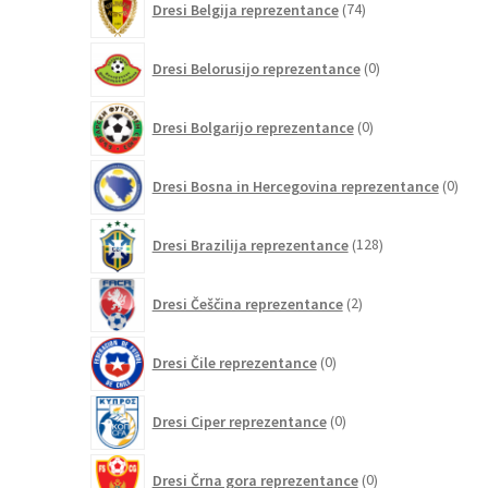
Dresi Belgija reprezentance
74
izdelkov
0
Dresi Belorusijo reprezentance
0
izdelkov
0
Dresi Bolgarijo reprezentance
0
izdelkov
0
Dresi Bosna in Hercegovina reprezentance
0
izdel
128
Dresi Brazilija reprezentance
128
izdelkov
2
Dresi Češčina reprezentance
2
izdelka
0
Dresi Čile reprezentance
0
izdelkov
0
Dresi Ciper reprezentance
0
izdelkov
0
Dresi Črna gora reprezentance
0