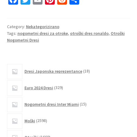
ce
wi
m
nt
e
h
b
tt
ai
er
d
ar
o
er
l
es
di
e
Category:
Nekategorizirano
Tags:
nogometni dresi za otroke
,
otroški dres ronaldo
,
Otroški
o
t
t
Nogometni Dresi
k
18
Dresi Japonska reprezentance
18
izdelkov
329
Euro 2024 Dresi
329
izdelkov
15
Nogometni dresi Inter Miami
15
izdelkov
2598
Moški
2598
izdelkov
1669