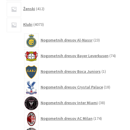
412
Ženski
412
izdelkov
4073
Klubi
4073
izdelkov
23
Nogometnih dresov Al-Nassr
23
izdelkov
74
Nogometnih dresov Bayer Leverkusen
74
izdelkov
1
Nogometnih dresov Boca Juniors
1
izdelek
18
Nogometnih dresov Crystal Palace
18
izdelkov
38
Nogometnih dresov Inter Miami
38
izdelkov
174
Nogometnih dresov AC Milan
174
izdelkov