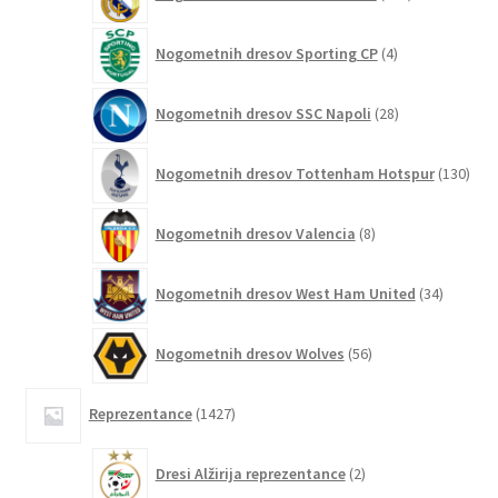
izdelkov
4
Nogometnih dresov Sporting CP
4
izdelki
28
Nogometnih dresov SSC Napoli
28
izdelkov
130
Nogometnih dresov Tottenham Hotspur
130
izde
8
Nogometnih dresov Valencia
8
izdelkov
34
Nogometnih dresov West Ham United
34
izdelkov
56
Nogometnih dresov Wolves
56
izdelkov
1427
Reprezentance
1427
izdelkov
2
Dresi Alžirija reprezentance
2
izdelka