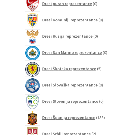
Dresi puran reprezentance
0
izdelkov
0
Dresi Romuniji reprezentance
0
izdelkov
0
Dresi Rusija reprezentance
0
izdelkov
0
Dresi San Marino reprezentance
0
izdelkov
5
Dresi Škotska reprezentance
5
izdelkov
0
Dresi Slovaška reprezentance
0
izdelkov
0
Dresi Slovenija reprezentance
0
izdelkov
153
Dresi Španija reprezentance
153
izdelkov
2
Dresi Srbiji reprezentance
2