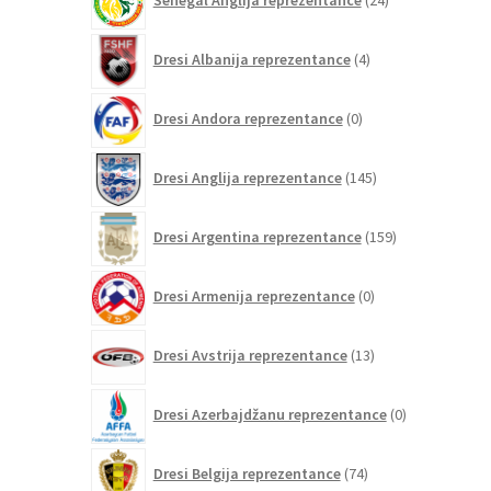
Senegal Anglija reprezentance
24
izdelkov
4
Dresi Albanija reprezentance
4
izdelki
0
Dresi Andora reprezentance
0
izdelkov
145
Dresi Anglija reprezentance
145
izdelkov
159
Dresi Argentina reprezentance
159
izdelkov
0
Dresi Armenija reprezentance
0
izdelkov
13
Dresi Avstrija reprezentance
13
izdelkov
0
Dresi Azerbajdžanu reprezentance
0
izdelkov
74
Dresi Belgija reprezentance
74
izdelkov