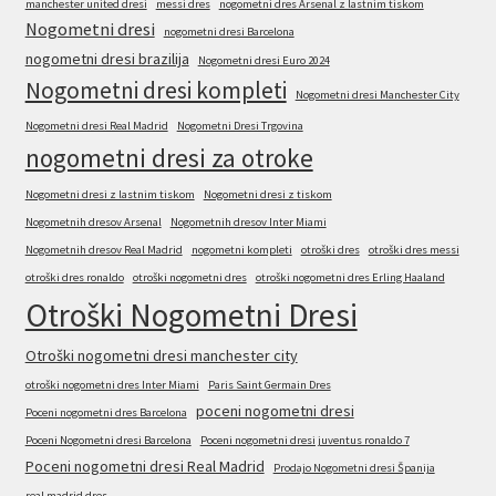
manchester united dresi
messi dres
nogometni dres Arsenal z lastnim tiskom
Nogometni dresi
nogometni dresi Barcelona
nogometni dresi brazilija
Nogometni dresi Euro 2024
Nogometni dresi kompleti
Nogometni dresi Manchester City
Nogometni dresi Real Madrid
Nogometni Dresi Trgovina
nogometni dresi za otroke
Nogometni dresi z lastnim tiskom
Nogometni dresi z tiskom
Nogometnih dresov Arsenal
Nogometnih dresov Inter Miami
Nogometnih dresov Real Madrid
nogometni kompleti
otroški dres
otroški dres messi
otroški dres ronaldo
otroški nogometni dres
otroški nogometni dres Erling Haaland
Otroški Nogometni Dresi
Otroški nogometni dresi manchester city
otroški nogometni dres Inter Miami
Paris Saint Germain Dres
poceni nogometni dresi
Poceni nogometni dres Barcelona
Poceni Nogometni dresi Barcelona
Poceni nogometni dresi juventus ronaldo 7
Poceni nogometni dresi Real Madrid
Prodajo Nogometni dresi Španija
real madrid dres