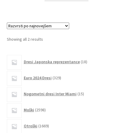
ima
več
različic.
Možnosti
lahko
Sorted
Showing all 2 results
izberete
by
na
latest
18
strani
Dresi Japonska reprezentance
18
izdelkov
izdelka
329
Euro 2024 Dresi
329
izdelkov
15
Nogometni dresi Inter Miami
15
izdelkov
2598
Moški
2598
izdelkov
1669
Otroški
1669
izdelkov