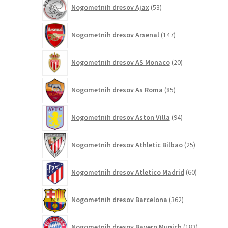
53
Nogometnih dresov Ajax
53
izdelkov
147
Nogometnih dresov Arsenal
147
izdelkov
20
Nogometnih dresov AS Monaco
20
izdelkov
85
Nogometnih dresov As Roma
85
izdelkov
94
Nogometnih dresov Aston Villa
94
izdelkov
25
Nogometnih dresov Athletic Bilbao
25
izdelkov
60
Nogometnih dresov Atletico Madrid
60
izdelkov
362
Nogometnih dresov Barcelona
362
izdelkov
183
Nogometnih dresov Bayern Munich
183