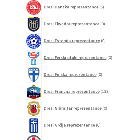
5
Dresi Danska reprezentance
5
izdelkov
0
Dresi Ekvador reprezentance
0
izdelkov
0
Dresi Estonija reprezentance
0
izdelkov
0
Dresi Ferski otoki reprezentance
0
izdelkov
0
Dresi Finska reprezentance
0
izdelkov
133
Dresi Francija reprezentance
133
izdelkov
0
Dresi Gibraltar reprezentance
0
izdelkov
0
Dresi Grčija reprezentance
0
izdelkov
0