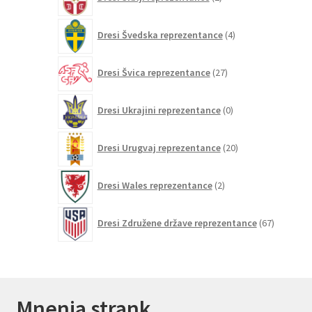
izdelka
4
Dresi Švedska reprezentance
4
izdelki
27
Dresi Švica reprezentance
27
izdelkov
0
Dresi Ukrajini reprezentance
0
izdelkov
20
Dresi Urugvaj reprezentance
20
izdelkov
2
Dresi Wales reprezentance
2
izdelka
67
Dresi Združene države reprezentance
67
izdelkov
Mnenja strank