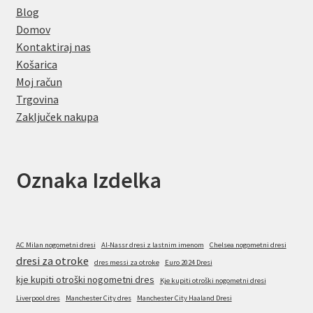
Blog
Domov
Kontaktiraj nas
Košarica
Moj račun
Trgovina
Zaključek nakupa
Oznaka Izdelka
AC Milan nogometni dresi
Al-Nassr dresi z lastnim imenom
Chelsea nogometni dresi
dresi za otroke
dres messi za otroke
Euro 2024 Dresi
kje kupiti otroški nogometni dres
Kje kupiti otroški nogometni dresi
Liverpool dres
Manchester City dres
Manchester City Haaland Dresi