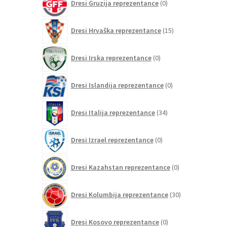
Dresi Gruzija reprezentance
0
izdelkov
15
Dresi Hrvaška reprezentance
15
izdelkov
0
Dresi Irska reprezentance
0
izdelkov
0
Dresi Islandija reprezentance
0
izdelkov
34
Dresi Italija reprezentance
34
izdelkov
0
Dresi Izrael reprezentance
0
izdelkov
0
Dresi Kazahstan reprezentance
0
izdelkov
30
Dresi Kolumbija reprezentance
30
izdelkov
0
Dresi Kosovo reprezentance
0
izdelkov