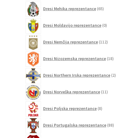
65
Dresi Mehika reprezentance
65
izdelkov
0
Dresi Moldavijo reprezentance
0
izdelkov
112
Dresi Nemčija reprezentance
112
izdelkov
18
Dresi Nizozemska reprezentance
18
izdelkov
2
Dresi Northern Irska reprezentance
2
izdelka
11
Dresi Norveška reprezentance
11
izdelkov
8
Dresi Poljska reprezentance
8
izdelkov
88
Dresi Portugalska reprezentance
88
izdelkov
0