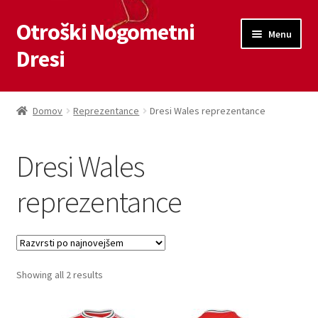
Otroški Nogometni
Skip
Skip
Menu
to
to
Dresi
navigation
content
Domov
Domov
Reprezentance
Dresi Wales reprezentance
Blog
Dresi Wales
Kontaktiraj nas
reprezentance
Košarica
Moj račun
Sorted
Showing all 2 results
Trgovina
by
latest
Zaključek nakupa