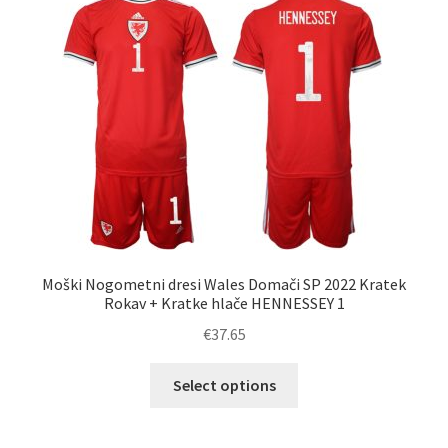
Moški Nogometni dresi Wales Domači SP 2022 Kratek
Rokav + Kratke hlače HENNESSEY 1
€
37.65
Ta
Select options
izdelek
ima