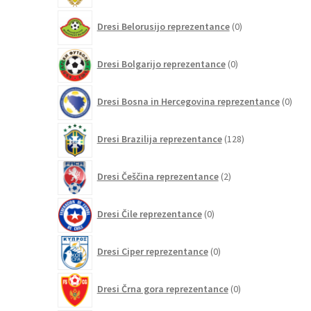
0
Dresi Belorusijo reprezentance
0
izdelkov
0
Dresi Bolgarijo reprezentance
0
izdelkov
0
Dresi Bosna in Hercegovina reprezentance
0
izdel
128
Dresi Brazilija reprezentance
128
izdelkov
2
Dresi Češčina reprezentance
2
izdelka
0
Dresi Čile reprezentance
0
izdelkov
0
Dresi Ciper reprezentance
0
izdelkov
0
Dresi Črna gora reprezentance
0
izdelkov