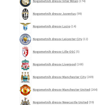
Nogometnih dresov Inter Milan
174
izdelkov
99
Nogometnih dresov Juventus
99
izdelkov
14
Nogometnih dresov Lazio
14
izdelkov
12
Nogometnih dresov Leicester City
12
izdelkov
5
Nogometnih dresov Lille OSC
5
izdelkov
168
Nogometnih dresov Liverpool
168
izdelkov
269
Nogometnih dresov Manchester City
269
izdelkov
264
Nogometnih dresov Manchester United
264
izdel
59
Nogometnih dresov Newcastle United
59
izdelkov