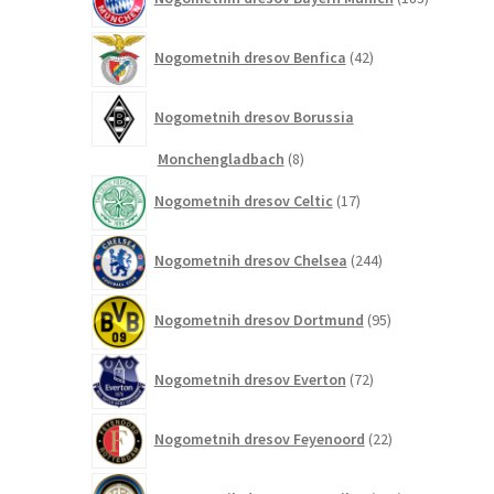
izdelkov
42
Nogometnih dresov Benfica
42
izdelkov
Nogometnih dresov Borussia
8
Monchengladbach
8
izdelkov
17
Nogometnih dresov Celtic
17
izdelkov
244
Nogometnih dresov Chelsea
244
izdelkov
95
Nogometnih dresov Dortmund
95
izdelkov
72
Nogometnih dresov Everton
72
izdelkov
22
Nogometnih dresov Feyenoord
22
izdelkov
174