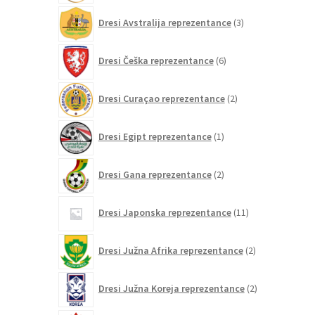
3
Dresi Avstralija reprezentance
3
izdelki
6
Dresi Češka reprezentance
6
izdelkov
2
Dresi Curaçao reprezentance
2
izdelka
1
Dresi Egipt reprezentance
1
izdelek
2
Dresi Gana reprezentance
2
izdelka
11
Dresi Japonska reprezentance
11
izdelkov
2
Dresi Južna Afrika reprezentance
2
izdelka
2
Dresi Južna Koreja reprezentance
2
izdelka