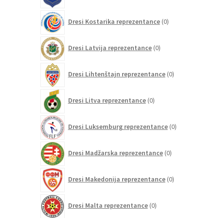
0
Dresi Kostarika reprezentance
0
izdelkov
0
Dresi Latvija reprezentance
0
izdelkov
0
Dresi Lihtenštajn reprezentance
0
izdelkov
0
Dresi Litva reprezentance
0
izdelkov
0
Dresi Luksemburg reprezentance
0
izdelkov
0
Dresi Madžarska reprezentance
0
izdelkov
0
Dresi Makedonija reprezentance
0
izdelkov
0
Dresi Malta reprezentance
0
izdelkov