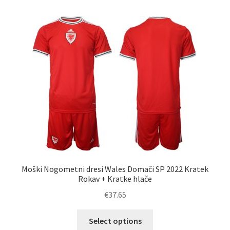
več
različic.
Možnosti
lahko
izberete
na
strani
izdelka
Moški Nogometni dresi Wales Domači SP 2022 Kratek
Rokav + Kratke hlače
€
37.65
Ta
Select options
izdelek