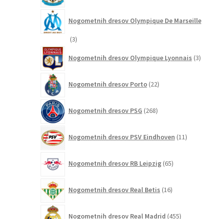
Nogometnih dresov Olympique De Marseille
3
3
izdelki
3
Nogometnih dresov Olympique Lyonnais
3
izdelki
22
Nogometnih dresov Porto
22
izdelkov
268
Nogometnih dresov PSG
268
izdelkov
11
Nogometnih dresov PSV Eindhoven
11
izdelkov
65
Nogometnih dresov RB Leipzig
65
izdelkov
16
Nogometnih dresov Real Betis
16
izdelkov
455
Nogometnih dresov Real Madrid
455