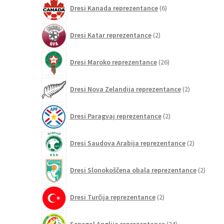
6
Dresi Kanada reprezentance
6
izdelkov
2
Dresi Katar reprezentance
2
izdelka
26
Dresi Maroko reprezentance
26
izdelkov
2
Dresi Nova Zelandija reprezentance
2
izdelka
2
Dresi Paragvaj reprezentance
2
izdelka
2
Dresi Saudova Arabija reprezentance
2
izdelka
2
Dresi Slonokoščena obala reprezentance
2
izdelk
2
Dresi Turčija reprezentance
2
izdelka
24