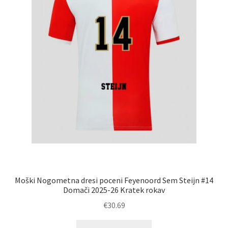
strani
izdelka
Moški Nogometna dresi poceni Feyenoord Sem Steijn #14
Domači 2025-26 Kratek rokav
€
30.69
Ta