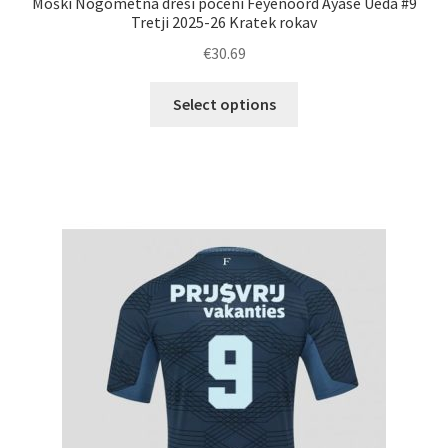
Moški Nogometna dresi poceni Feyenoord Ayase Ueda #9
Tretji 2025-26 Kratek rokav
€
30.69
Ta
Select options
izdelek
ima
več
različic.
Možnosti
lahko
izberete
na
strani
izdelka