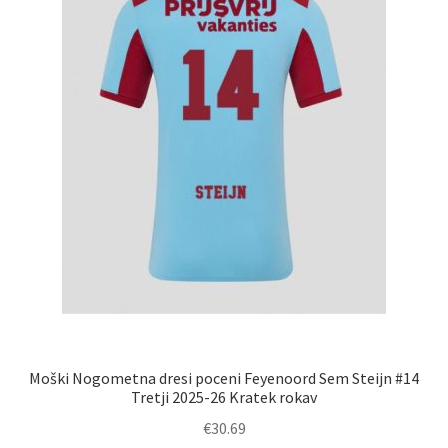
na
strani
izdelka
Moški Nogometna dresi poceni Feyenoord Sem Steijn #14
Tretji 2025-26 Kratek rokav
€
30.69