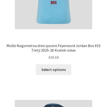
Moški Nogometna dresi poceni Feyenoord Jordan Bos #15
Tretji 2025-26 Kratek rokav
€
30.69
Ta
Select options
izdelek
ima
več
različic.
Možnosti
lahko