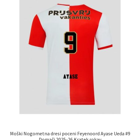
lahko
izberete
na
strani
izdelka
Moški Nogometna dresi poceni Feyenoord Ayase Ueda #9
Domači 2025-26 Kratek rokav