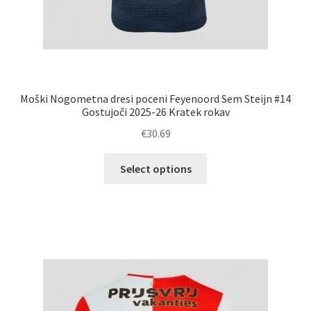
Moški Nogometna dresi poceni Feyenoord Sem Steijn #14
Gostujoči 2025-26 Kratek rokav
€
30.69
Ta
Select options
izdelek
ima
več
različic.
Možnosti
lahko
izberete
na