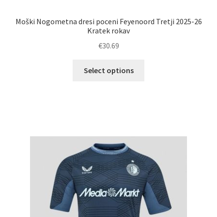
Moški Nogometna dresi poceni Feyenoord Tretji 2025-26
Kratek rokav
€
30.69
Ta
Select options
izdelek
ima
več
različic.
Možnosti
lahko
izberete
na
strani
izdelka