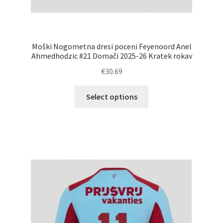
Moški Nogometna dresi poceni Feyenoord Anel
Ahmedhodzic #21 Domači 2025-26 Kratek rokav
€
30.69
Ta
Select options
izdelek
ima
več
različic.
Možnosti
lahko
izberete
na
strani
izdelka