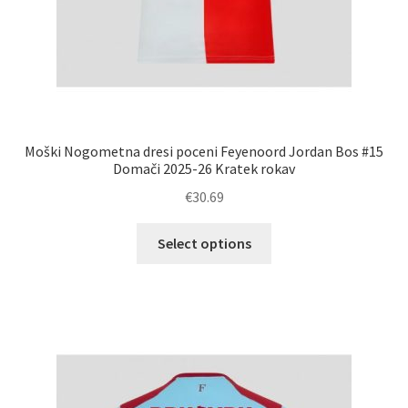
Moški Nogometna dresi poceni Feyenoord Jordan Bos #15
Domači 2025-26 Kratek rokav
€
30.69
Ta
Select options
izdelek
ima
več
različic.
Možnosti
lahko
izberete