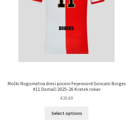
Moški Nogometna dresi poceni Feyenoord Goncalo Borges
#11 Domači 2025-26 Kratek rokav
€
30.69
Ta
Select options
izdelek
ima
več