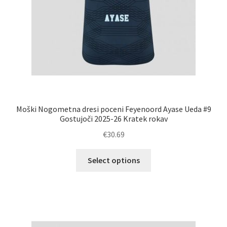
Moški Nogometna dresi poceni Feyenoord Ayase Ueda #9
Gostujoči 2025-26 Kratek rokav
€
30.69
Ta
Select options
izdelek
ima
več
različic.
Možnosti