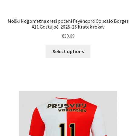
Moški Nogometna dresi poceni Feyenoord Goncalo Borges
#11 Gostujoči 2025-26 Kratek rokav
€
30.69
Ta
Select options
izdelek
ima
več
različic.
Možnosti
lahko
izberete
na
strani
izdelka