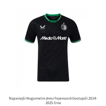
več
različic.
Možnosti
lahko
izberete
na
strani
izdelka
Najcenejši Nogometni dresi Feyenoord Gostujoči 2024-
2025 črna