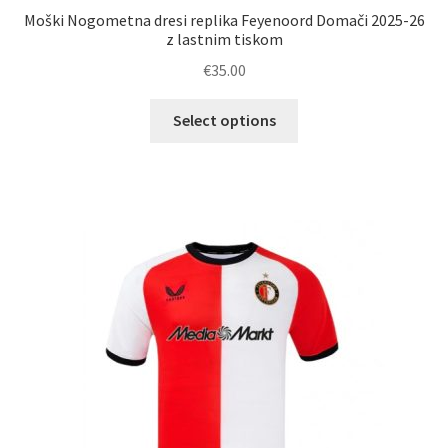
Moški Nogometna dresi replika Feyenoord Domači 2025-26
z lastnim tiskom
€
35.00
Ta
Select options
izdelek
ima
več
različic.
Možnosti
lahko
izberete
na
strani
izdelka