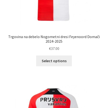
Trgovina na debelo Nogometni dresi Feyenoord Domači
2024-2025
€
37.00
Ta
Select options
izdelek
ima
več
različic.
Možnosti
lahko
izberete
na