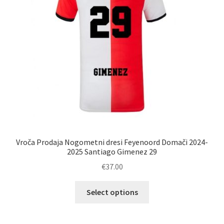
strani
izdelka
Vroča Prodaja Nogometni dresi Feyenoord Domači 2024-
2025 Santiago Gimenez 29
€
37.00
Ta
Select options
izdelek
ima