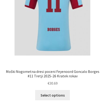
Moški Nogometna dresi poceni Feyenoord Goncalo Borges
#11 Tretji 2025-26 Kratek rokav
€
30.69
Ta
Select options
izdelek
ima