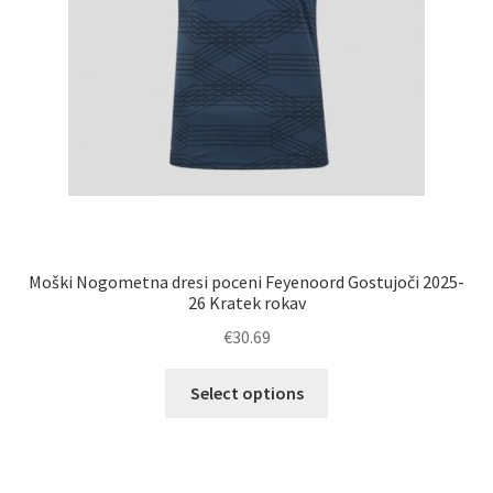
Moški Nogometna dresi poceni Feyenoord Gostujoči 2025-
26 Kratek rokav
€
30.69
Ta
Select options
izdelek
ima
več
različic.