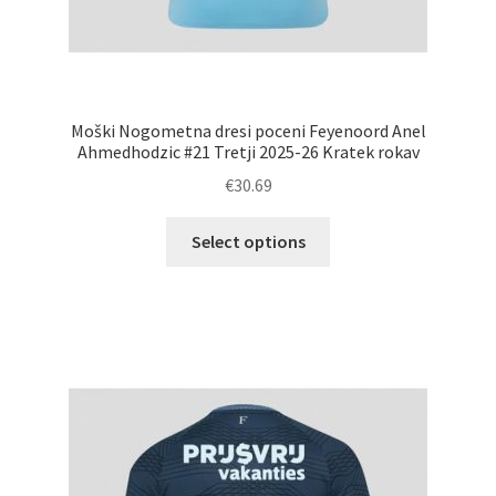
Moški Nogometna dresi poceni Feyenoord Anel
Ahmedhodzic #21 Tretji 2025-26 Kratek rokav
€
30.69
Ta
Select options
izdelek
ima
več
različic.
Možnosti
lahko
izberete
na
strani