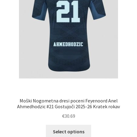
izdelka
Moški Nogometna dresi poceni Feyenoord Anel
Ahmedhodzic #21 Gostujoči 2025-26 Kratek rokav
€
30.69
Ta
Select options
izdelek