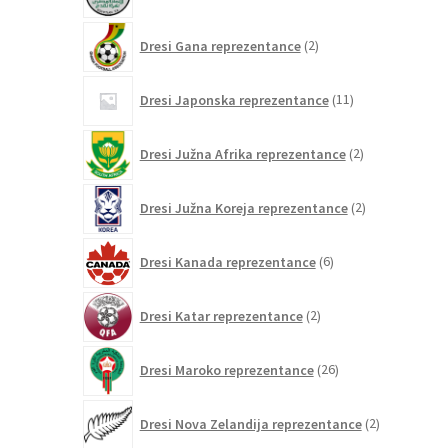
izdelek
2
Dresi Gana reprezentance
2
izdelka
11
Dresi Japonska reprezentance
11
izdelkov
2
Dresi Južna Afrika reprezentance
2
izdelka
2
Dresi Južna Koreja reprezentance
2
izdelka
6
Dresi Kanada reprezentance
6
izdelkov
2
Dresi Katar reprezentance
2
izdelka
26
Dresi Maroko reprezentance
26
izdelkov
2
Dresi Nova Zelandija reprezentance
2
izdelka