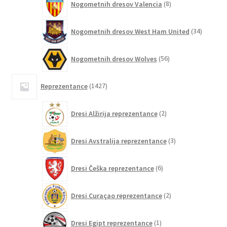
Nogometnih dresov Valencia
8
izdelkov
34
Nogometnih dresov West Ham United
34
izdelkov
56
Nogometnih dresov Wolves
56
izdelkov
1427
Reprezentance
1427
izdelkov
2
Dresi Alžirija reprezentance
2
izdelka
3
Dresi Avstralija reprezentance
3
izdelki
6
Dresi Češka reprezentance
6
izdelkov
2
Dresi Curaçao reprezentance
2
izdelka
1
Dresi Egipt reprezentance
1