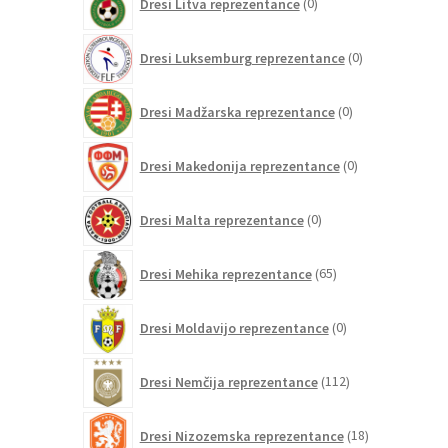
Dresi Litva reprezentance
0
izdelkov
0
Dresi Luksemburg reprezentance
0
izdelkov
0
Dresi Madžarska reprezentance
0
izdelkov
0
Dresi Makedonija reprezentance
0
izdelkov
0
Dresi Malta reprezentance
0
izdelkov
65
Dresi Mehika reprezentance
65
izdelkov
0
Dresi Moldavijo reprezentance
0
izdelkov
112
Dresi Nemčija reprezentance
112
izdelkov
18
Dresi Nizozemska reprezentance
18
izdelkov