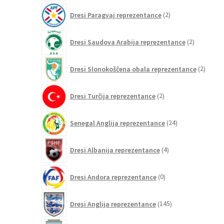
2
Dresi Paragvaj reprezentance
2
izdelka
2
Dresi Saudova Arabija reprezentance
2
izdelka
2
Dresi Slonokoščena obala reprezentance
2
izdelk
2
Dresi Turčija reprezentance
2
izdelka
24
Senegal Anglija reprezentance
24
izdelkov
4
Dresi Albanija reprezentance
4
izdelki
0
Dresi Andora reprezentance
0
izdelkov
145
Dresi Anglija reprezentance
145
izdelkov