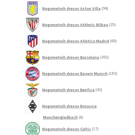
94
Nogometnih dresov Aston Villa
94
izdelkov
25
Nogometnih dresov Athletic Bilbao
25
izdelkov
60
Nogometnih dresov Atletico Madrid
60
izdelkov
362
Nogometnih dresov Barcelona
362
izdelkov
183
Nogometnih dresov Bayern Munich
183
izdelkov
42
Nogometnih dresov Benfica
42
izdelkov
Nogometnih dresov Borussia
8
Monchengladbach
8
izdelkov
17
Nogometnih dresov Celtic
17
izdelkov