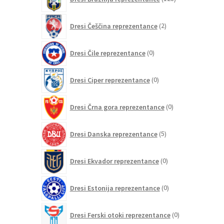
izdelkov
2
Dresi Češčina reprezentance
2
izdelka
0
Dresi Čile reprezentance
0
izdelkov
0
Dresi Ciper reprezentance
0
izdelkov
0
Dresi Črna gora reprezentance
0
izdelkov
5
Dresi Danska reprezentance
5
izdelkov
0
Dresi Ekvador reprezentance
0
izdelkov
0
Dresi Estonija reprezentance
0
izdelkov
0
Dresi Ferski otoki reprezentance
0
izdelkov