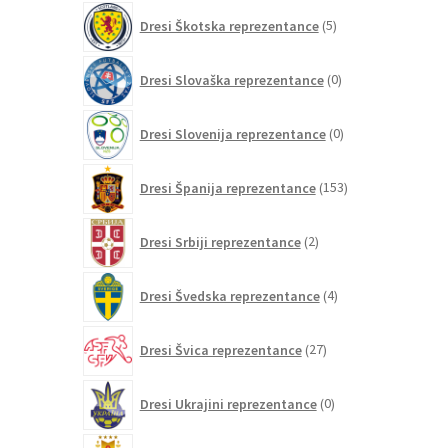
5
Dresi Škotska reprezentance
5
izdelkov
0
Dresi Slovaška reprezentance
0
izdelkov
0
Dresi Slovenija reprezentance
0
izdelkov
153
Dresi Španija reprezentance
153
izdelkov
2
Dresi Srbiji reprezentance
2
izdelka
4
Dresi Švedska reprezentance
4
izdelki
27
Dresi Švica reprezentance
27
izdelkov
0
Dresi Ukrajini reprezentance
0
izdelkov
20