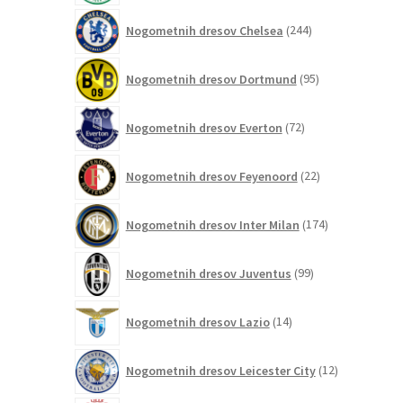
244
Nogometnih dresov Chelsea
244
izdelkov
95
Nogometnih dresov Dortmund
95
izdelkov
72
Nogometnih dresov Everton
72
izdelkov
22
Nogometnih dresov Feyenoord
22
izdelkov
174
Nogometnih dresov Inter Milan
174
izdelkov
99
Nogometnih dresov Juventus
99
izdelkov
14
Nogometnih dresov Lazio
14
izdelkov
12
Nogometnih dresov Leicester City
12
izdelkov