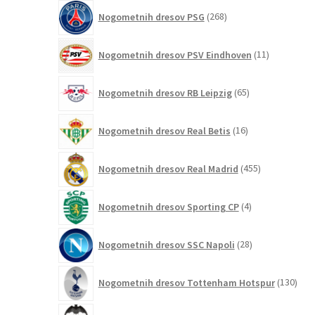
268
Nogometnih dresov PSG
268
izdelkov
11
Nogometnih dresov PSV Eindhoven
11
izdelkov
65
Nogometnih dresov RB Leipzig
65
izdelkov
16
Nogometnih dresov Real Betis
16
izdelkov
455
Nogometnih dresov Real Madrid
455
izdelkov
4
Nogometnih dresov Sporting CP
4
izdelki
28
Nogometnih dresov SSC Napoli
28
izdelkov
130
Nogometnih dresov Tottenham Hotspur
130
izde
8