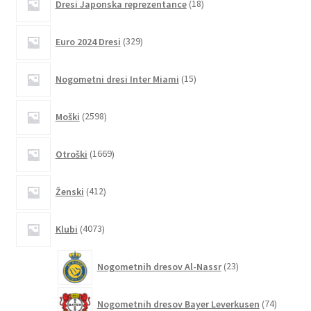
Dresi Japonska reprezentance
18
izdelkov
329
Euro 2024 Dresi
329
izdelkov
15
Nogometni dresi Inter Miami
15
izdelkov
2598
Moški
2598
izdelkov
1669
Otroški
1669
izdelkov
412
Ženski
412
izdelkov
4073
Klubi
4073
izdelkov
23
Nogometnih dresov Al-Nassr
23
izdelkov
74
Nogometnih dresov Bayer Leverkusen
74
izdelkov