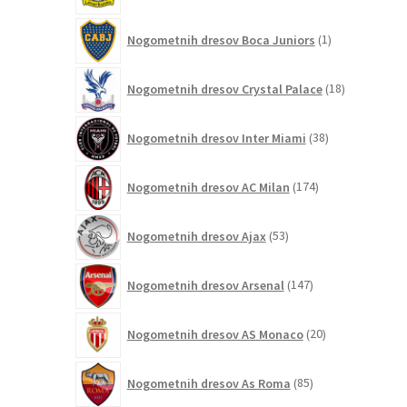
1
Nogometnih dresov Boca Juniors
1
izdelek
18
Nogometnih dresov Crystal Palace
18
izdelkov
38
Nogometnih dresov Inter Miami
38
izdelkov
174
Nogometnih dresov AC Milan
174
izdelkov
53
Nogometnih dresov Ajax
53
izdelkov
147
Nogometnih dresov Arsenal
147
izdelkov
20
Nogometnih dresov AS Monaco
20
izdelkov
85
Nogometnih dresov As Roma
85
izdelkov