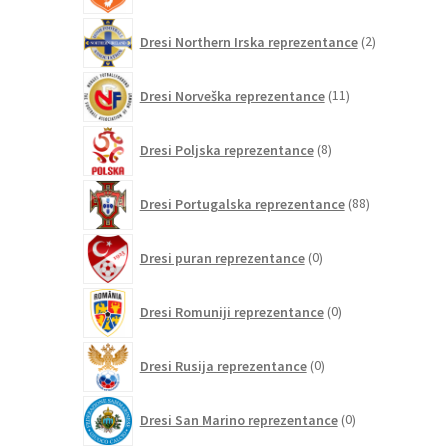
2
Dresi Northern Irska reprezentance
2
izdelka
11
Dresi Norveška reprezentance
11
izdelkov
8
Dresi Poljska reprezentance
8
izdelkov
88
Dresi Portugalska reprezentance
88
izdelkov
0
Dresi puran reprezentance
0
izdelkov
0
Dresi Romuniji reprezentance
0
izdelkov
0
Dresi Rusija reprezentance
0
izdelkov
0
Dresi San Marino reprezentance
0
izdelkov