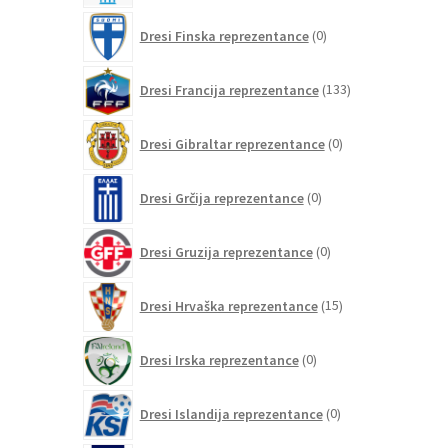
0
Dresi Finska reprezentance
0
izdelkov
133
Dresi Francija reprezentance
133
izdelkov
0
Dresi Gibraltar reprezentance
0
izdelkov
0
Dresi Grčija reprezentance
0
izdelkov
0
Dresi Gruzija reprezentance
0
izdelkov
15
Dresi Hrvaška reprezentance
15
izdelkov
0
Dresi Irska reprezentance
0
izdelkov
0
Dresi Islandija reprezentance
0
izdelkov