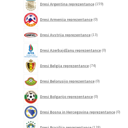
159
Dresi Argentina reprezentance
159
izdelkov
0
Dresi Armenija reprezentance
0
izdelkov
13
Dresi Avstrija reprezentance
13
izdelkov
0
Dresi Azerbajdžanu reprezentance
0
izdelkov
74
Dresi Belgija reprezentance
74
izdelkov
0
Dresi Belorusijo reprezentance
0
izdelkov
0
Dresi Bolgarijo reprezentance
0
izdelkov
0
Dresi Bosna in Hercegovina reprezentance
0
izdel
128
Dresi Brazilija reprezentance
128