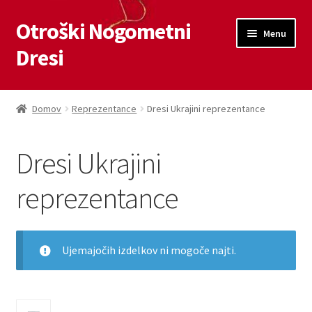
Otroški Nogometni
Skip
Skip
Menu
to
to
Dresi
navigation
content
Domov
Domov
Reprezentance
Dresi Ukrajini reprezentance
Blog
Dresi Ukrajini
Kontaktiraj nas
reprezentance
Košarica
Moj račun
Ujemajočih izdelkov ni mogoče najti.
Trgovina
18
Zaključek nakupa