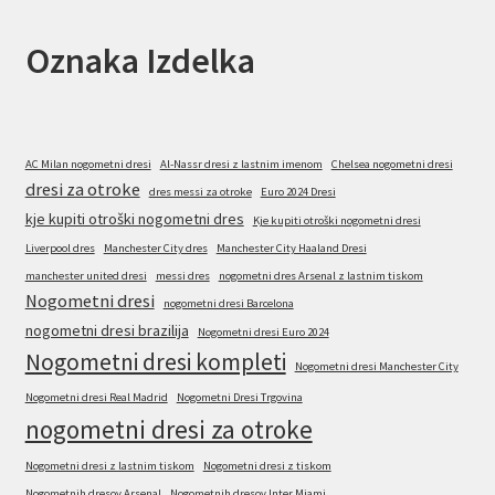
Oznaka Izdelka
AC Milan nogometni dresi
Al-Nassr dresi z lastnim imenom
Chelsea nogometni dresi
dresi za otroke
dres messi za otroke
Euro 2024 Dresi
kje kupiti otroški nogometni dres
Kje kupiti otroški nogometni dresi
Liverpool dres
Manchester City dres
Manchester City Haaland Dresi
manchester united dresi
messi dres
nogometni dres Arsenal z lastnim tiskom
Nogometni dresi
nogometni dresi Barcelona
nogometni dresi brazilija
Nogometni dresi Euro 2024
Nogometni dresi kompleti
Nogometni dresi Manchester City
Nogometni dresi Real Madrid
Nogometni Dresi Trgovina
nogometni dresi za otroke
Nogometni dresi z lastnim tiskom
Nogometni dresi z tiskom
Nogometnih dresov Arsenal
Nogometnih dresov Inter Miami