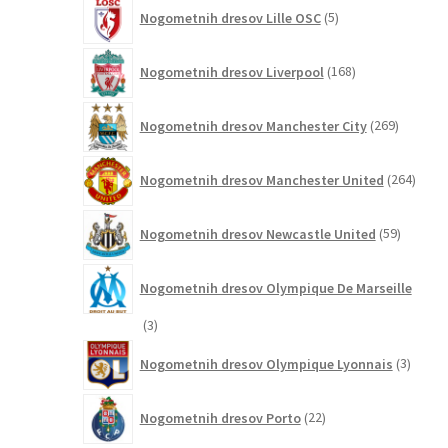
5
Nogometnih dresov Lille OSC
5
izdelkov
168
Nogometnih dresov Liverpool
168
izdelkov
269
Nogometnih dresov Manchester City
269
izdelkov
264
Nogometnih dresov Manchester United
264
izdel
59
Nogometnih dresov Newcastle United
59
izdelkov
Nogometnih dresov Olympique De Marseille
3
3
izdelki
3
Nogometnih dresov Olympique Lyonnais
3
izdelki
22
Nogometnih dresov Porto
22
izdelkov