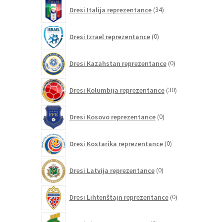
34
Dresi Italija reprezentance
34
izdelkov
0
Dresi Izrael reprezentance
0
izdelkov
0
Dresi Kazahstan reprezentance
0
izdelkov
30
Dresi Kolumbija reprezentance
30
izdelkov
0
Dresi Kosovo reprezentance
0
izdelkov
0
Dresi Kostarika reprezentance
0
izdelkov
0
Dresi Latvija reprezentance
0
izdelkov
0
Dresi Lihtenštajn reprezentance
0
izdelkov
0