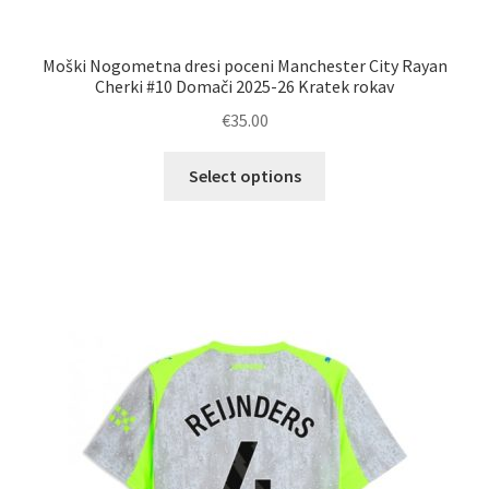
Moški Nogometna dresi poceni Manchester City Rayan
Cherki #10 Domači 2025-26 Kratek rokav
€
35.00
Ta
Select options
izdelek
ima
več
različic.
Možnosti
lahko
izberete
na
strani
izdelka