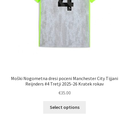
Moški Nogometna dresi poceni Manchester City Tijjani
Reijnders #4 Tretji 2025-26 Kratek rokav
€
35.00
Ta
Select options
izdelek
ima
več