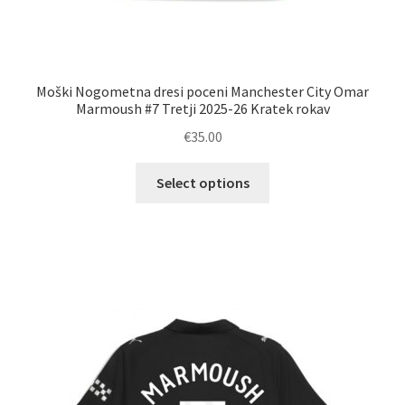
Moški Nogometna dresi poceni Manchester City Omar
Marmoush #7 Tretji 2025-26 Kratek rokav
€
35.00
Ta
Select options
izdelek
ima
več
različic.
Možnosti
lahko
izberete
na
strani
izdelka