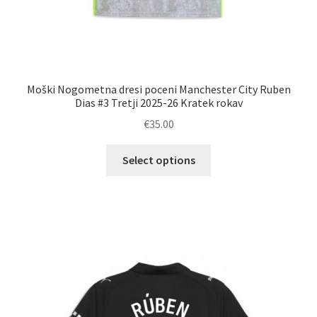
Moški Nogometna dresi poceni Manchester City Ruben
Dias #3 Tretji 2025-26 Kratek rokav
€
35.00
Ta
Select options
izdelek
ima
več
različic.
Možnosti
lahko
izberete
na
strani