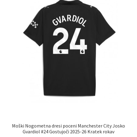
izberete
na
strani
izdelka
Moški Nogometna dresi poceni Manchester City Josko
Gvardiol #24 Gostujoči 2025-26 Kratek rokav