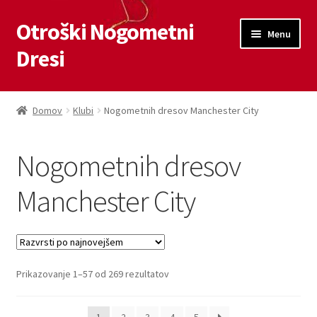
Otroški Nogometni
Skip
Skip
Menu
to
to
Dresi
navigation
content
Domov
Domov
Klubi
Nogometnih dresov Manchester City
Blog
Nogometnih dresov
Kontaktiraj nas
Manchester City
Košarica
Moj račun
Sorted
Prikazovanje 1–57 od 269 rezultatov
Trgovina
by
latest
Zaključek nakupa