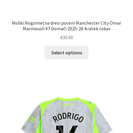
Moški Nogometna dresi poceni Manchester City Omar
Marmoush #7 Domači 2025-26 Kratek rokav
€
35.00
Ta
Select options
izdelek
ima
več
različic.
Možnosti
lahko
izberete
na
strani
izdelka