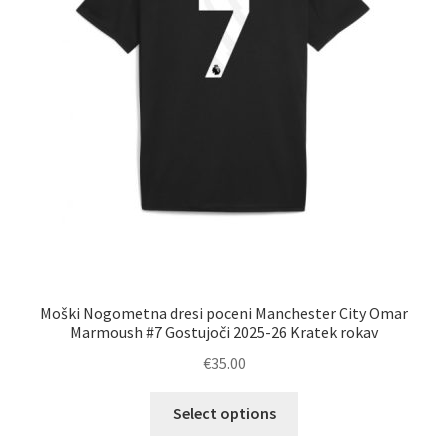
Moški Nogometna dresi poceni Manchester City Omar
Marmoush #7 Gostujoči 2025-26 Kratek rokav
€
35.00
Ta
Select options
izdelek