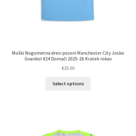
Moški Nogometna dresi poceni Manchester City Josko
Gvardiol #24 Domači 2025-26 Kratek rokav
€
35.00
Ta
Select options
izdelek
ima
več
različic.
Možnosti
lahko
izberete