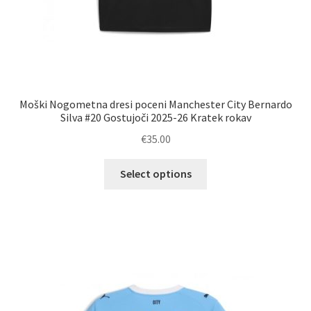
Moški Nogometna dresi poceni Manchester City Bernardo
Silva #20 Gostujoči 2025-26 Kratek rokav
€
35.00
Ta
Select options
izdelek
ima
več
različic.
Možnosti
lahko
izberete
na