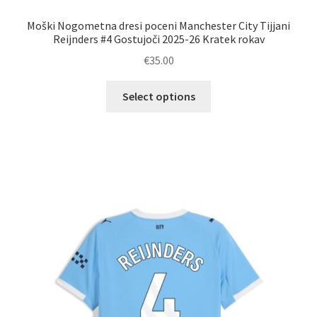
Moški Nogometna dresi poceni Manchester City Tijjani
Reijnders #4 Gostujoči 2025-26 Kratek rokav
€
35.00
Ta
Select options
izdelek
ima
več
različic.
Možnosti
lahko
izberete
na
strani
izdelka