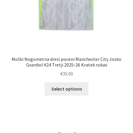
Moški Nogometna dresi poceni Manchester City Josko
Gvardiol #24 Tretji 2025-26 Kratek rokav
€
35.00
Ta
Select options
izdelek
ima
več
različic.
Možnosti
lahko