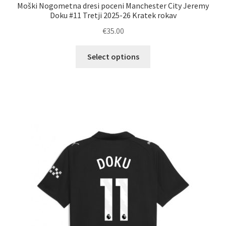
Moški Nogometna dresi poceni Manchester City Jeremy
Doku #11 Tretji 2025-26 Kratek rokav
€
35.00
Ta
Select options
izdelek
ima
več
različic.
Možnosti
lahko
izberete
na
strani
izdelka