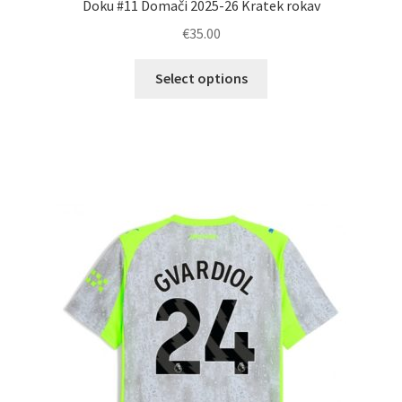
Doku #11 Domači 2025-26 Kratek rokav
€
35.00
Ta
Select options
izdelek
ima
več
različic.
Možnosti
lahko
izberete
na
strani
izdelka