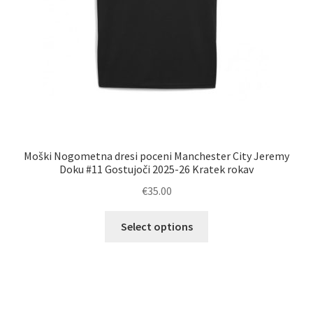
Moški Nogometna dresi poceni Manchester City Jeremy
Doku #11 Gostujoči 2025-26 Kratek rokav
€
35.00
Ta
Select options
izdelek
ima
več
različic.
Možnosti