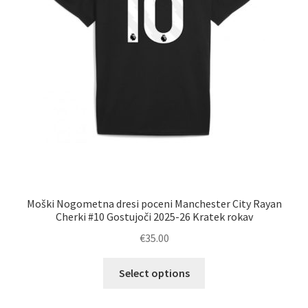
Moški Nogometna dresi poceni Manchester City Rayan
Cherki #10 Gostujoči 2025-26 Kratek rokav
€
35.00
Ta
Select options
izdelek
ima