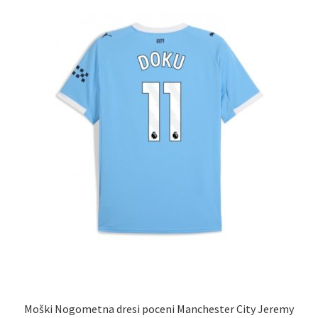
lahko
izberete
na
strani
izdelka
Moški Nogometna dresi poceni Manchester City Jeremy