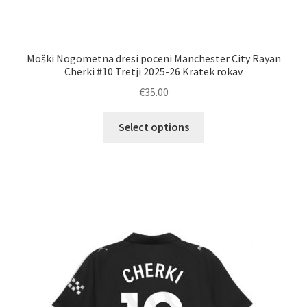
Moški Nogometna dresi poceni Manchester City Rayan
Cherki #10 Tretji 2025-26 Kratek rokav
€
35.00
Ta
Select options
izdelek
ima
več
različic.
Možnosti
lahko
izberete
na
strani
izdelka