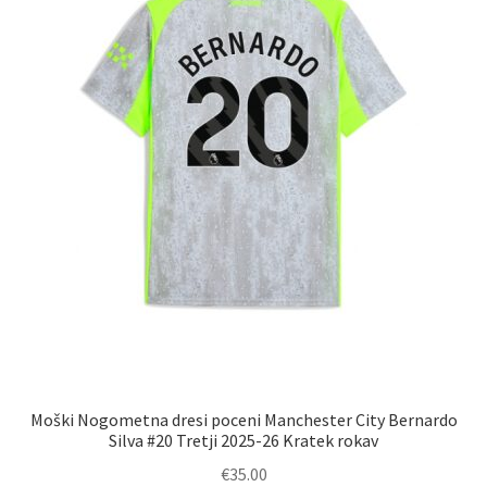
na
strani
izdelka
Moški Nogometna dresi poceni Manchester City Bernardo
Silva #20 Tretji 2025-26 Kratek rokav
€
35.00