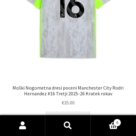
Moški Nogometna dresi poceni Manchester City Rodri
Hernandez #16 Tretji 2025-26 Kratek rokav
€
35.00
Ta
Select options
izdelek
0
Išči:
Iskanje
ima