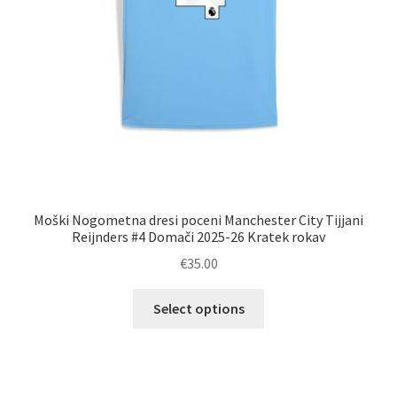
Moški Nogometna dresi poceni Manchester City Tijjani
Reijnders #4 Domači 2025-26 Kratek rokav
€
35.00
Ta
Select options
izdelek
ima
več
različic.