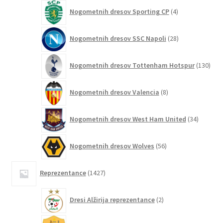
4
Nogometnih dresov Sporting CP
4
izdelki
28
Nogometnih dresov SSC Napoli
28
izdelkov
130
Nogometnih dresov Tottenham Hotspur
130
izde
8
Nogometnih dresov Valencia
8
izdelkov
34
Nogometnih dresov West Ham United
34
izdelkov
56
Nogometnih dresov Wolves
56
izdelkov
1427
Reprezentance
1427
izdelkov
2
Dresi Alžirija reprezentance
2
izdelka
3