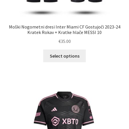
Moški Nogometni dresi Inter Miami CF Gostujoči 2023-24
Kratek Rokav + Kratke hlače MESSI 10
€
35.00
Ta
Select options
izdelek
ima
več
različic.
Možnosti
lahko
izberete
na
strani
izdelka