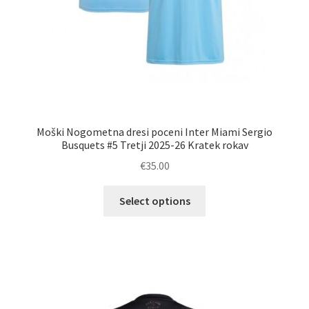
Moški Nogometna dresi poceni Inter Miami Sergio
Busquets #5 Tretji 2025-26 Kratek rokav
€
35.00
Ta
Select options
izdelek
ima
več
različic.
Možnosti
lahko