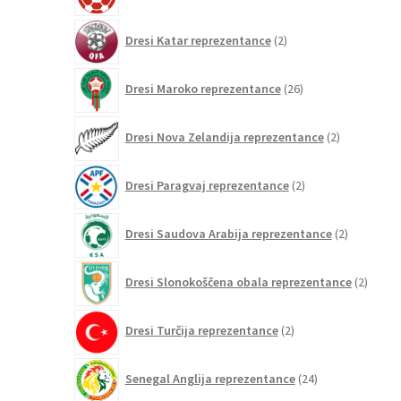
izdelkov
2
Dresi Katar reprezentance
2
izdelka
26
Dresi Maroko reprezentance
26
izdelkov
2
Dresi Nova Zelandija reprezentance
2
izdelka
2
Dresi Paragvaj reprezentance
2
izdelka
2
Dresi Saudova Arabija reprezentance
2
izdelka
2
Dresi Slonokoščena obala reprezentance
2
izdelk
2
Dresi Turčija reprezentance
2
izdelka
24
Senegal Anglija reprezentance
24
izdelkov