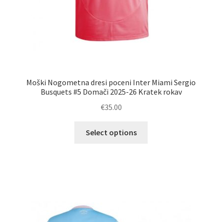
Moški Nogometna dresi poceni Inter Miami Sergio
Busquets #5 Domači 2025-26 Kratek rokav
€
35.00
Ta
Select options
izdelek
ima
več
različic.
Možnosti
lahko
izberete