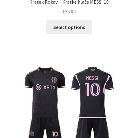
Kratek Rokav + Kratke hlače MESSI 10
€
35.00
Ta
Select options
izdelek
ima
več
različic.
Možnosti
lahko
izberete
na
strani
izdelka