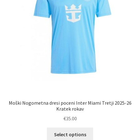
izdelka
Moški Nogometna dresi poceni Inter Miami Tretji 2025-26
Kratek rokav
€
35.00
Ta
Select options
izdelek