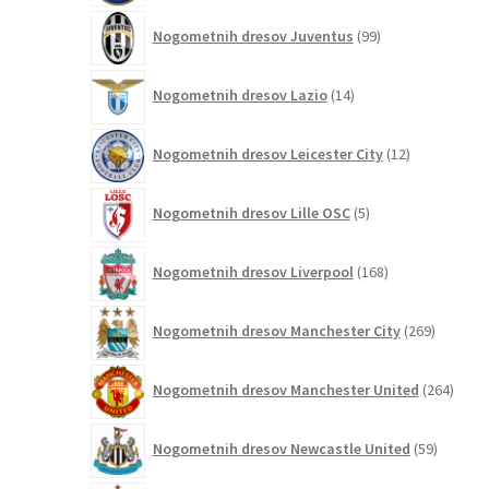
99
Nogometnih dresov Juventus
99
izdelkov
14
Nogometnih dresov Lazio
14
izdelkov
12
Nogometnih dresov Leicester City
12
izdelkov
5
Nogometnih dresov Lille OSC
5
izdelkov
168
Nogometnih dresov Liverpool
168
izdelkov
269
Nogometnih dresov Manchester City
269
izdelkov
264
Nogometnih dresov Manchester United
264
izdel
59
Nogometnih dresov Newcastle United
59
izdelkov