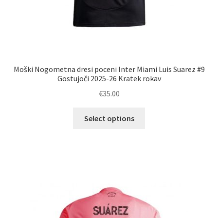
Moški Nogometna dresi poceni Inter Miami Luis Suarez #9
Gostujoči 2025-26 Kratek rokav
€
35.00
Ta
Select options
izdelek
ima
več
različic.
Možnosti
lahko
izberete
na