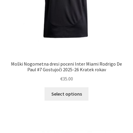
Moški Nogometna dresi poceni Inter Miami Rodrigo De
Paul #7 Gostujoči 2025-26 Kratek rokav
€
35.00
Ta
Select options
izdelek
ima
več
različic.
Možnosti