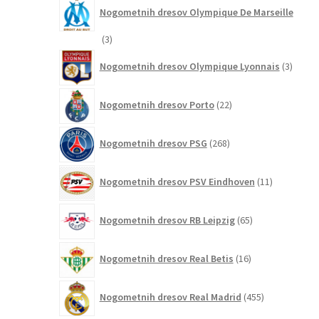
Nogometnih dresov Olympique De Marseille
3
3
izdelki
3
Nogometnih dresov Olympique Lyonnais
3
izdelki
22
Nogometnih dresov Porto
22
izdelkov
268
Nogometnih dresov PSG
268
izdelkov
11
Nogometnih dresov PSV Eindhoven
11
izdelkov
65
Nogometnih dresov RB Leipzig
65
izdelkov
16
Nogometnih dresov Real Betis
16
izdelkov
455
Nogometnih dresov Real Madrid
455
izdelkov