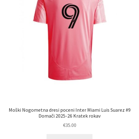
strani
izdelka
Moški Nogometna dresi poceni Inter Miami Luis Suarez #9
Domači 2025-26 Kratek rokav
€
35.00
Ta