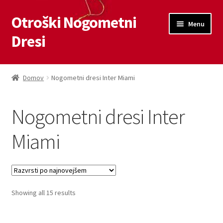
Otroški Nogometni
Skip
Skip
Menu
to
to
Dresi
navigation
content
Domov
Domov
Nogometni dresi Inter Miami
Blog
Nogometni dresi Inter
Kontaktiraj nas
Miami
Košarica
Moj račun
Sorted
Showing all 15 results
Trgovina
by
latest
Zaključek nakupa