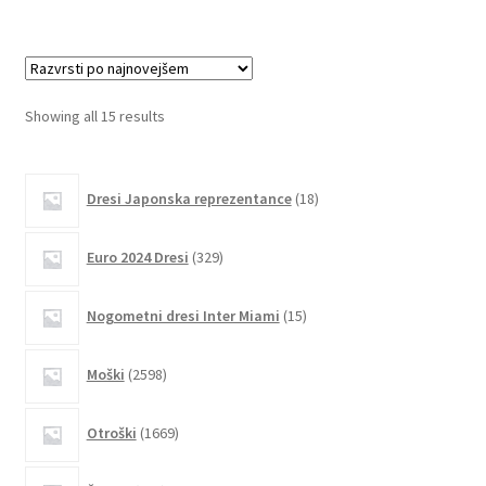
več
različic.
Možnosti
lahko
Sorted
Showing all 15 results
izberete
by
na
latest
18
strani
Dresi Japonska reprezentance
18
izdelkov
izdelka
329
Euro 2024 Dresi
329
izdelkov
15
Nogometni dresi Inter Miami
15
izdelkov
2598
Moški
2598
izdelkov
1669
Otroški
1669
izdelkov
412