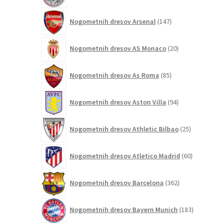
147
Nogometnih dresov Arsenal
147
izdelkov
20
Nogometnih dresov AS Monaco
20
izdelkov
85
Nogometnih dresov As Roma
85
izdelkov
94
Nogometnih dresov Aston Villa
94
izdelkov
25
Nogometnih dresov Athletic Bilbao
25
izdelkov
60
Nogometnih dresov Atletico Madrid
60
izdelkov
362
Nogometnih dresov Barcelona
362
izdelkov
183
Nogometnih dresov Bayern Munich
183
izdelkov