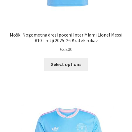
Moški Nogometna dresi poceni Inter Miami Lionel Messi
#10 Tretji 2025-26 Kratek rokav
€
35.00
Ta
Select options
izdelek
ima
več
različic.
Možnosti
lahko
izberete
na
strani