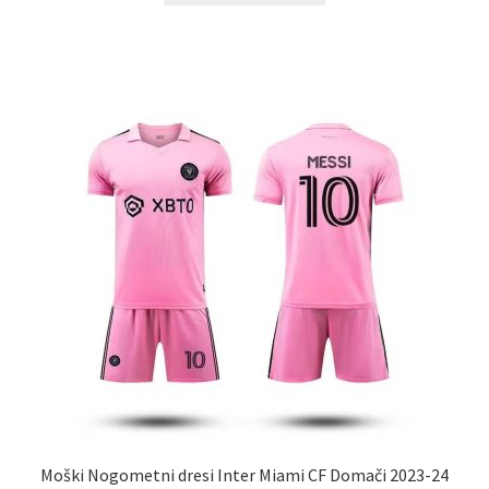
ima
več
različic.
Možnosti
lahko
izberete
na
strani
izdelka
Moški Nogometni dresi Inter Miami CF Domači 2023-24