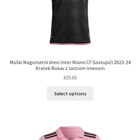
Moški Nogometni dresi Inter Miami CF Gostujoči 2023-24
Kratek Rokav z lastnim imenom
€
35.00
Ta
Select options
izdelek
ima
več
različic.
Možnosti
lahko