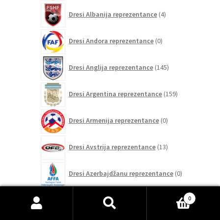
4
Dresi Albanija reprezentance
4
izdelki
0
Dresi Andora reprezentance
0
izdelkov
145
Dresi Anglija reprezentance
145
izdelkov
159
Dresi Argentina reprezentance
159
izdelkov
0
Dresi Armenija reprezentance
0
izdelkov
13
Dresi Avstrija reprezentance
13
izdelkov
0
Dresi Azerbajdžanu reprezentance
0
izdelkov
74
0
Dresi Belgija reprezentance
74
izdelkov
Išči:
Iskanje