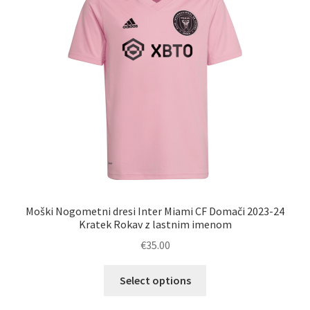
izberete
na
strani
izdelka
Moški Nogometni dresi Inter Miami CF Domači 2023-24
Kratek Rokav z lastnim imenom
€
35.00
Ta
Select options
izdelek
ima