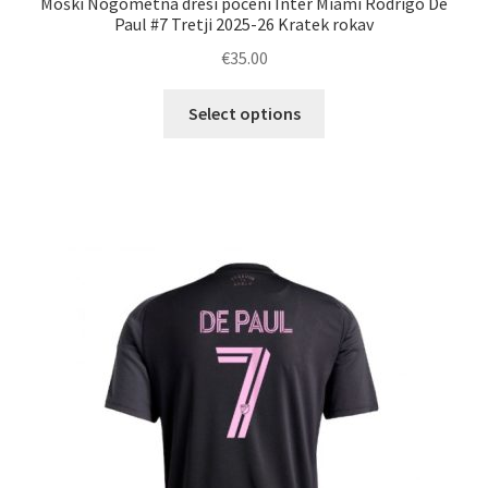
Moški Nogometna dresi poceni Inter Miami Rodrigo De
Paul #7 Tretji 2025-26 Kratek rokav
€
35.00
Ta
Select options
izdelek
ima
več
različic.
Možnosti
lahko
izberete
na
strani
izdelka