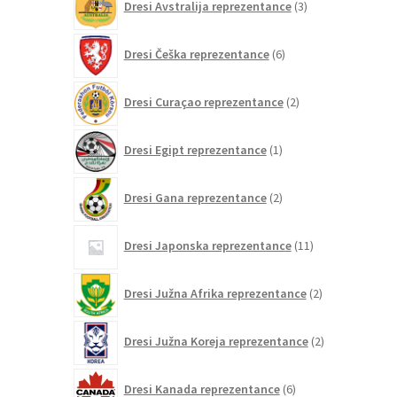
Dresi Avstralija reprezentance
3
izdelki
6
Dresi Češka reprezentance
6
izdelkov
2
Dresi Curaçao reprezentance
2
izdelka
1
Dresi Egipt reprezentance
1
izdelek
2
Dresi Gana reprezentance
2
izdelka
11
Dresi Japonska reprezentance
11
izdelkov
2
Dresi Južna Afrika reprezentance
2
izdelka
2
Dresi Južna Koreja reprezentance
2
izdelka
6
Dresi Kanada reprezentance
6