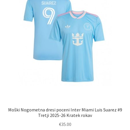
na
strani
izdelka
Moški Nogometna dresi poceni Inter Miami Luis Suarez #9
Tretji 2025-26 Kratek rokav
€
35.00