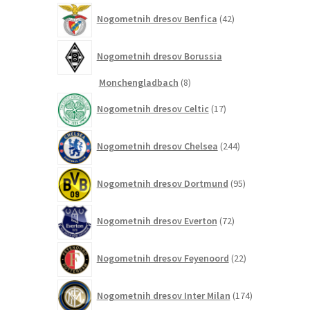
42
Nogometnih dresov Benfica
42
izdelkov
Nogometnih dresov Borussia
8
Monchengladbach
8
izdelkov
17
Nogometnih dresov Celtic
17
izdelkov
244
Nogometnih dresov Chelsea
244
izdelkov
95
Nogometnih dresov Dortmund
95
izdelkov
72
Nogometnih dresov Everton
72
izdelkov
22
Nogometnih dresov Feyenoord
22
izdelkov
174
Nogometnih dresov Inter Milan
174
izdelkov