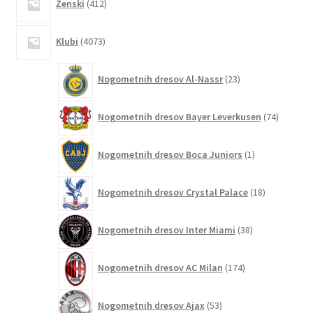
Ženski
412
izdelkov
4073
Klubi
4073
izdelkov
23
Nogometnih dresov Al-Nassr
23
izdelkov
74
Nogometnih dresov Bayer Leverkusen
74
izdelkov
1
Nogometnih dresov Boca Juniors
1
izdelek
18
Nogometnih dresov Crystal Palace
18
izdelkov
38
Nogometnih dresov Inter Miami
38
izdelkov
174
Nogometnih dresov AC Milan
174
izdelkov
53
Nogometnih dresov Ajax
53
izdelkov