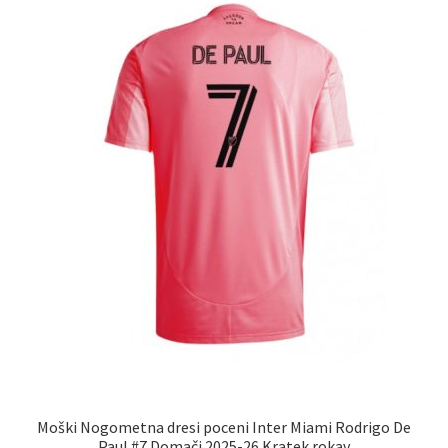
lahko
izberete
na
strani
izdelka
Moški Nogometna dresi poceni Inter Miami Rodrigo De
Paul #7 Domači 2025-26 Kratek rokav