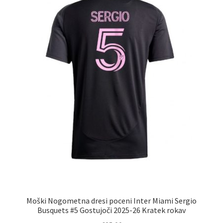
izberete
na
strani
izdelka
Moški Nogometna dresi poceni Inter Miami Sergio
Busquets #5 Gostujoči 2025-26 Kratek rokav