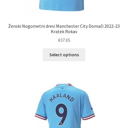
Ženski Nogometni dresi Manchester City Domači 2022-23
Kratek Rokav
€
37.65
Ta
Select options
izdelek
ima
več
različic.
Možnosti
lahko
izberete
na
strani
izdelka