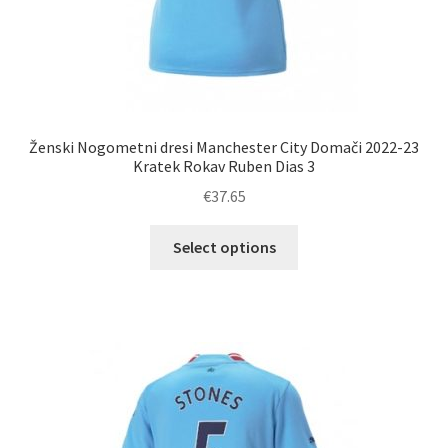
Ženski Nogometni dresi Manchester City Domači 2022-23
Kratek Rokav Ruben Dias 3
€
37.65
Ta
Select options
izdelek
ima
več
različic.
Možnosti
lahko
izberete
na