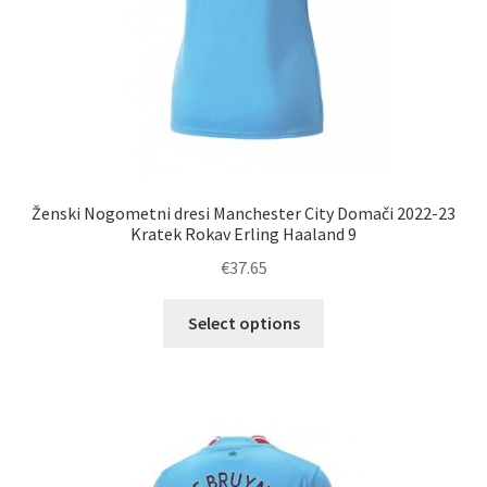
Ženski Nogometni dresi Manchester City Domači 2022-23
Kratek Rokav Erling Haaland 9
€
37.65
Ta
Select options
izdelek
ima
več
različic.
Možnosti
lahko