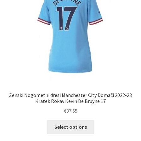
izberete
na
strani
izdelka
Ženski Nogometni dresi Manchester City Domači 2022-23
Kratek Rokav Kevin De Bruyne 17
€
37.65
Ta
Select options
izdelek
ima