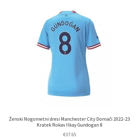
različic.
Možnosti
lahko
izberete
na
strani
izdelka
Ženski Nogometni dresi Manchester City Domači 2022-23
Kratek Rokav Ilkay Gundogan 8
€
37.65