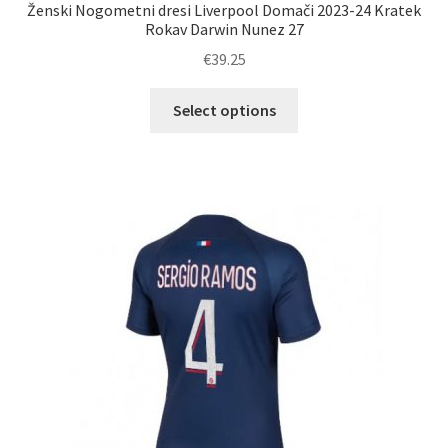
Ženski Nogometni dresi Liverpool Domači 2023-24 Kratek
Rokav Darwin Nunez 27
€
39.25
Ta
Select options
izdelek
ima
več
različic.
Možnosti
lahko
izberete
na
strani
izdelka