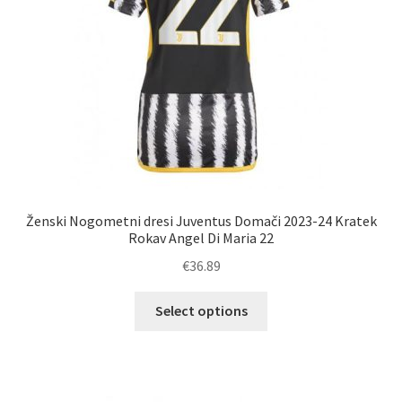
strani
izdelka
Ženski Nogometni dresi Juventus Domači 2023-24 Kratek
Rokav Angel Di Maria 22
€
36.89
Ta
Select options
izdelek
ima
več
različic.