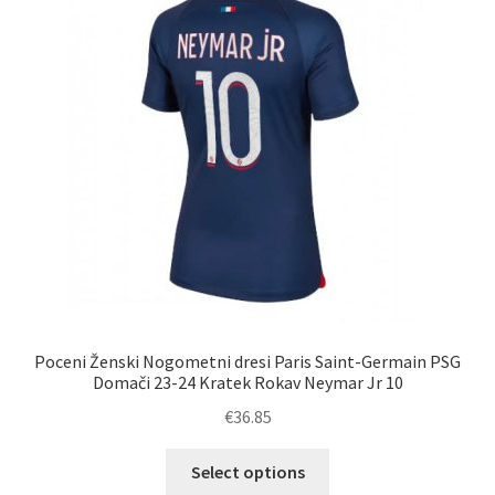
lahko
izberete
na
strani
izdelka
Poceni Ženski Nogometni dresi Paris Saint-Germain PSG
Domači 23-24 Kratek Rokav Neymar Jr 10
€
36.85
Ta
Select options
izdelek