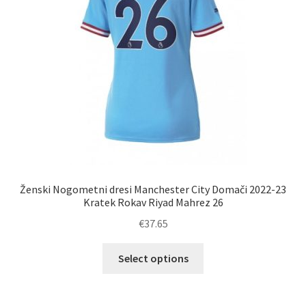
na
strani
izdelka
Ženski Nogometni dresi Manchester City Domači 2022-23
Kratek Rokav Riyad Mahrez 26
€
37.65
Ta
Select options
izdelek
ima
več