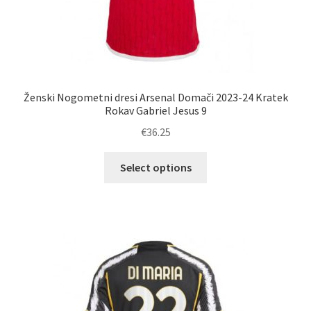
Ženski Nogometni dresi Arsenal Domači 2023-24 Kratek
Rokav Gabriel Jesus 9
€
36.25
Ta
Select options
izdelek
ima
več
različic.
Možnosti
lahko
izberete
na