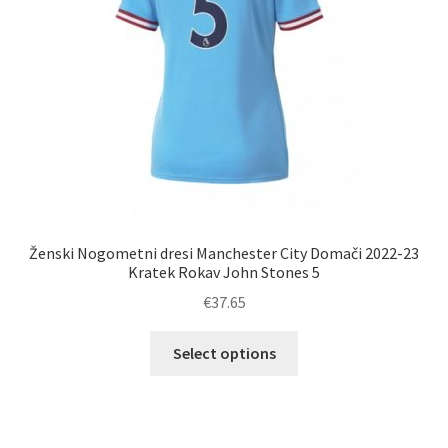
strani
izdelka
Ženski Nogometni dresi Manchester City Domači 2022-23
Kratek Rokav John Stones 5
€
37.65
Ta
Select options
izdelek
ima
več
različic.