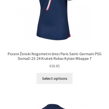
izdelka
Poceni Ženski Nogometni dresi Paris Saint-Germain PSG
Domači 23-24 Kratek Rokav Kylian Mbappe 7
€
36.85
Ta
Select options
izdelek
ima
več
različic.
Možnosti