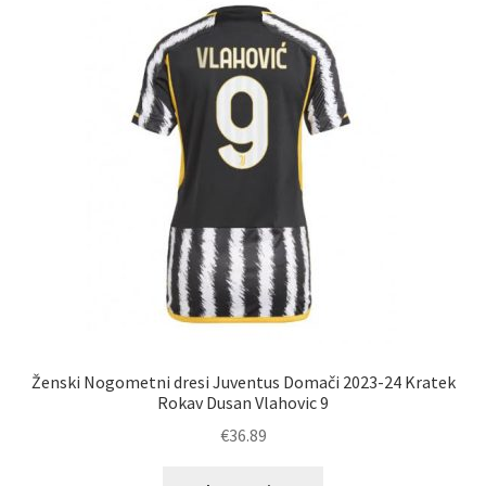
Možnosti
lahko
izberete
na
strani
izdelka
Ženski Nogometni dresi Juventus Domači 2023-24 Kratek
Rokav Dusan Vlahovic 9
€
36.89
Ta