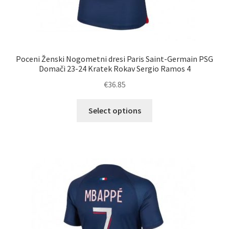
Poceni Ženski Nogometni dresi Paris Saint-Germain PSG
Domači 23-24 Kratek Rokav Sergio Ramos 4
€
36.85
Ta
Select options
izdelek
ima
več
različic.
Možnosti
lahko
izberete
na
strani