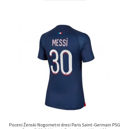
ima
več
različic.
Možnosti
lahko
izberete
na
strani
izdelka
Poceni Ženski Nogometni dresi Paris Saint-Germain PSG