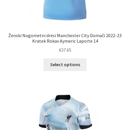
Ženski Nogometni dresi Manchester City Domači 2022-23
Kratek Rokav Aymeric Laporte 14
€
37.65
Ta
Select options
izdelek
ima
več
različic.
Možnosti
lahko
izberete
na
strani