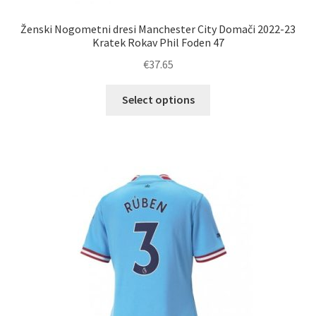
Ženski Nogometni dresi Manchester City Domači 2022-23
Kratek Rokav Phil Foden 47
€
37.65
Ta
Select options
izdelek
ima
več
različic.
Možnosti
lahko
izberete
na
strani
izdelka