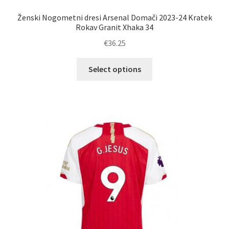
Ženski Nogometni dresi Arsenal Domači 2023-24 Kratek
Rokav Granit Xhaka 34
€
36.25
Ta
Select options
izdelek
ima
več
različic.
Možnosti
lahko
izberete
na
strani
izdelka