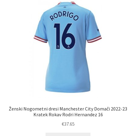
Možnosti
lahko
izberete
na
strani
izdelka
Ženski Nogometni dresi Manchester City Domači 2022-23
Kratek Rokav Rodri Hernandez 16
€
37.65
Ta