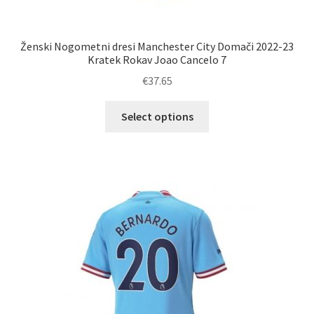
Ženski Nogometni dresi Manchester City Domači 2022-23
Kratek Rokav Joao Cancelo 7
€
37.65
Ta
Select options
izdelek
ima
več
različic.
Možnosti
lahko
izberete
na
strani
izdelka