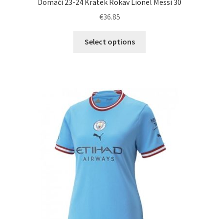
Domači 23-24 Kratek Rokav Lionel Messi 30
€
36.85
Ta
Select options
izdelek
ima
več
različic.
Možnosti
lahko
izberete
na
strani
izdelka