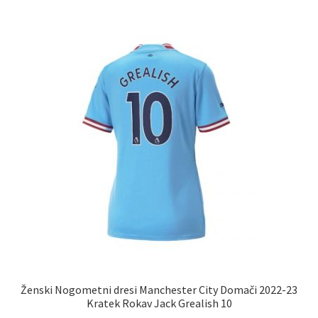
več
različic.
Možnosti
lahko
izberete
na
strani
izdelka
Ženski Nogometni dresi Manchester City Domači 2022-23
Kratek Rokav Jack Grealish 10