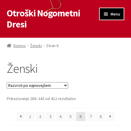
Otroški Nogometni
Skip
Skip
Menu
to
to
Dresi
navigation
content
Domov
Domov
Ženski
Stran 6
Blog
Ženski
Kontaktiraj nas
Košarica
Sorted
Prikazovanje 286–342 od 412 rezultatov
Moj račun
by
latest
Trgovina
1
2
3
4
5
6
7
8
Zaključek nakupa