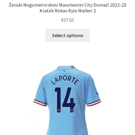
Ženski Nogometni dresi Manchester City Domači 2022-23
Kratek Rokav Kyle Walker 2
€
37.65
Ta
Select options
izdelek
ima
več
različic.
Možnosti
lahko
izberete
na
strani
izdelka