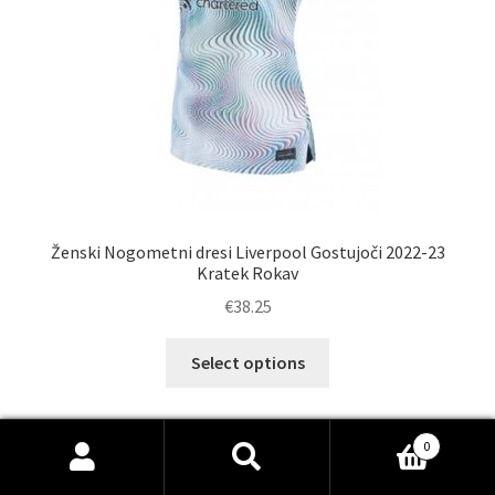
izdelka
Ženski Nogometni dresi Liverpool Gostujoči 2022-23
Kratek Rokav
€
38.25
Ta
Select options
izdelek
ima
več
0
različic.
Išči:
Iskanje
Možnosti