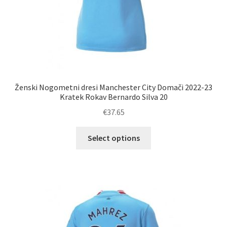
Ženski Nogometni dresi Manchester City Domači 2022-23
Kratek Rokav Bernardo Silva 20
€
37.65
Ta
Select options
izdelek
ima
več
različic.
Možnosti
lahko
izberete