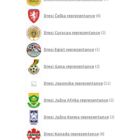
izdelki
6
Dresi Češka reprezentance
6
izdelkov
2
Dresi Curaçao reprezentance
2
izdelka
1
Dresi Egipt reprezentance
1
izdelek
2
Dresi Gana reprezentance
2
izdelka
11
Dresi Japonska reprezentance
11
izdelkov
2
Dresi Južna Afrika reprezentance
2
izdelka
2
Dresi Južna Koreja reprezentance
2
izdelka
6
Dresi Kanada reprezentance
6
izdelkov