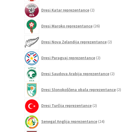
2
Dresi Katar reprezentance
2
izdelka
26
Dresi Maroko reprezentance
26
izdelkov
2
Dresi Nova Zelandija reprezentance
2
izdelka
2
Dresi Paragvaj reprezentance
2
izdelka
2
Dresi Saudova Arabija reprezentance
2
izdelka
2
Dresi Slonokoščena obala reprezentance
2
izdelk
2
Dresi Turčija reprezentance
2
izdelka
24
Senegal Anglija reprezentance
24
izdelkov