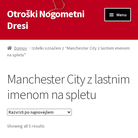
Otroški Nogometni
Skip
Skip
Menu
to
to
Dresi
navigation
content
Domov
Domov
Izdelki označeni z “Manchester City z lastnim imenom
na spletu”
Blog
Kontaktiraj nas
Manchester City z lastnim
Košarica
imenom na spletu
Moj račun
Trgovina
Sorted
Showing all 5 results
by
Zaključek nakupa