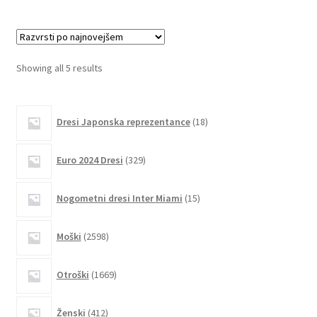
več
različic.
Možnosti
lahko
Sorted
Showing all 5 results
izberete
by
na
latest
18
strani
Dresi Japonska reprezentance
18
izdelkov
izdelka
329
Euro 2024 Dresi
329
izdelkov
15
Nogometni dresi Inter Miami
15
izdelkov
2598
Moški
2598
izdelkov
1669
Otroški
1669
izdelkov
412
Ženski
412