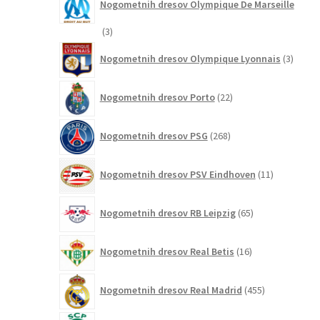
Nogometnih dresov Olympique De Marseille
3
3
izdelki
3
Nogometnih dresov Olympique Lyonnais
3
izdelki
22
Nogometnih dresov Porto
22
izdelkov
268
Nogometnih dresov PSG
268
izdelkov
11
Nogometnih dresov PSV Eindhoven
11
izdelkov
65
Nogometnih dresov RB Leipzig
65
izdelkov
16
Nogometnih dresov Real Betis
16
izdelkov
455
Nogometnih dresov Real Madrid
455
izdelkov
4