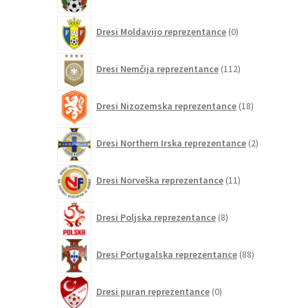
izdelkov
0
Dresi Moldavijo reprezentance
0
izdelkov
112
Dresi Nemčija reprezentance
112
izdelkov
18
Dresi Nizozemska reprezentance
18
izdelkov
2
Dresi Northern Irska reprezentance
2
izdelka
11
Dresi Norveška reprezentance
11
izdelkov
8
Dresi Poljska reprezentance
8
izdelkov
88
Dresi Portugalska reprezentance
88
izdelkov
0
Dresi puran reprezentance
0
izdelkov