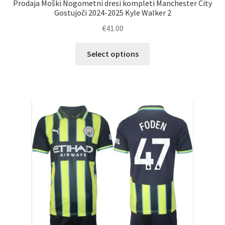
Prodaja Moški Nogometni dresi kompleti Manchester City
Gostujoči 2024-2025 Kyle Walker 2
€
41.00
Ta
Select options
izdelek
ima
več
različic.
Možnosti
lahko
izberete
na
strani
izdelka