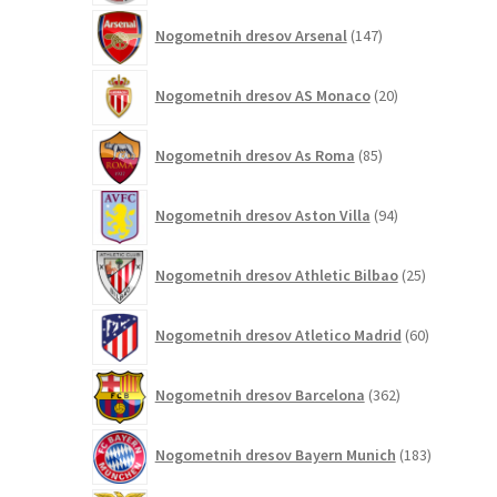
147
Nogometnih dresov Arsenal
147
izdelkov
20
Nogometnih dresov AS Monaco
20
izdelkov
85
Nogometnih dresov As Roma
85
izdelkov
94
Nogometnih dresov Aston Villa
94
izdelkov
25
Nogometnih dresov Athletic Bilbao
25
izdelkov
60
Nogometnih dresov Atletico Madrid
60
izdelkov
362
Nogometnih dresov Barcelona
362
izdelkov
183
Nogometnih dresov Bayern Munich
183
izdelkov