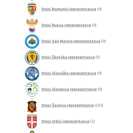
0
Dresi Romuniji reprezentance
0
izdelkov
0
Dresi Rusija reprezentance
0
izdelkov
0
Dresi San Marino reprezentance
0
izdelkov
5
Dresi Škotska reprezentance
5
izdelkov
0
Dresi Slovaška reprezentance
0
izdelkov
0
Dresi Slovenija reprezentance
0
izdelkov
153
Dresi Španija reprezentance
153
izdelkov
2
Dresi Srbiji reprezentance
2
izdelka