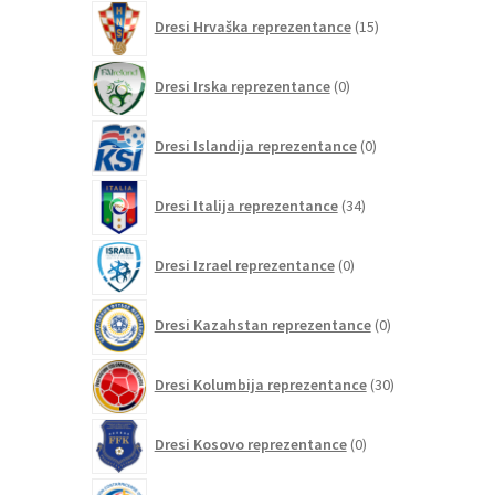
15
Dresi Hrvaška reprezentance
15
izdelkov
0
Dresi Irska reprezentance
0
izdelkov
0
Dresi Islandija reprezentance
0
izdelkov
34
Dresi Italija reprezentance
34
izdelkov
0
Dresi Izrael reprezentance
0
izdelkov
0
Dresi Kazahstan reprezentance
0
izdelkov
30
Dresi Kolumbija reprezentance
30
izdelkov
0
Dresi Kosovo reprezentance
0
izdelkov
0