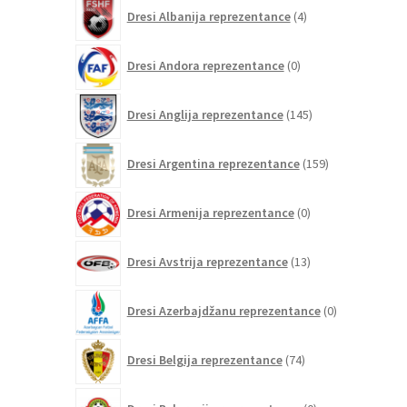
4
Dresi Albanija reprezentance
4
izdelki
0
Dresi Andora reprezentance
0
izdelkov
145
Dresi Anglija reprezentance
145
izdelkov
159
Dresi Argentina reprezentance
159
izdelkov
0
Dresi Armenija reprezentance
0
izdelkov
13
Dresi Avstrija reprezentance
13
izdelkov
0
Dresi Azerbajdžanu reprezentance
0
izdelkov
74
Dresi Belgija reprezentance
74
izdelkov
0