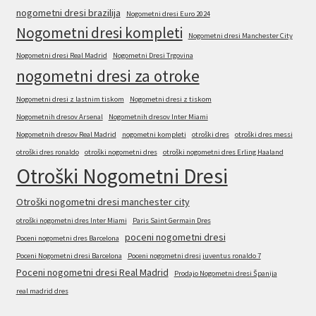
nogometni dresi brazilija
Nogometni dresi Euro 2024
Nogometni dresi kompleti
Nogometni dresi Manchester City
Nogometni dresi Real Madrid
Nogometni Dresi Trgovina
nogometni dresi za otroke
Nogometni dresi z lastnim tiskom
Nogometni dresi z tiskom
Nogometnih dresov Arsenal
Nogometnih dresov Inter Miami
Nogometnih dresov Real Madrid
nogometni kompleti
otroški dres
otroški dres messi
otroški dres ronaldo
otroški nogometni dres
otroški nogometni dres Erling Haaland
Otroški Nogometni Dresi
Otroški nogometni dresi manchester city
otroški nogometni dres Inter Miami
Paris Saint Germain Dres
poceni nogometni dresi
Poceni nogometni dres Barcelona
Poceni Nogometni dresi Barcelona
Poceni nogometni dresi juventus ronaldo 7
Poceni nogometni dresi Real Madrid
Prodajo Nogometni dresi Španija
real madrid dres