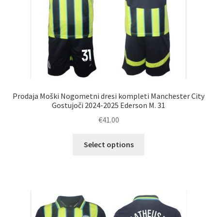
Prodaja Moški Nogometni dresi kompleti Manchester City
Gostujoči 2024-2025 Ederson M. 31
€
41.00
Ta
Select options
izdelek
ima
več
različic.
Možnosti
lahko