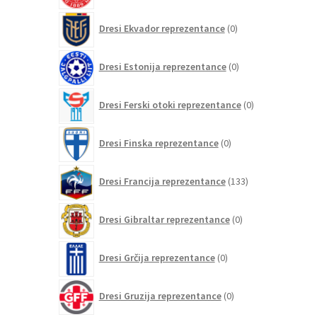
0
Dresi Ekvador reprezentance
0
izdelkov
0
Dresi Estonija reprezentance
0
izdelkov
0
Dresi Ferski otoki reprezentance
0
izdelkov
0
Dresi Finska reprezentance
0
izdelkov
133
Dresi Francija reprezentance
133
izdelkov
0
Dresi Gibraltar reprezentance
0
izdelkov
0
Dresi Grčija reprezentance
0
izdelkov
0
Dresi Gruzija reprezentance
0
izdelkov