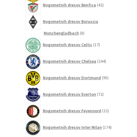
42
Nogometnih dresov Benfica
42
izdelkov
Nogometnih dresov Borussia
8
Monchengladbach
8
izdelkov
17
Nogometnih dresov Celtic
17
izdelkov
244
Nogometnih dresov Chelsea
244
izdelkov
95
Nogometnih dresov Dortmund
95
izdelkov
72
Nogometnih dresov Everton
72
izdelkov
22
Nogometnih dresov Feyenoord
22
izdelkov
174
Nogometnih dresov Inter Milan
174
izdelkov