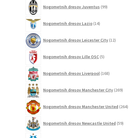
99
Nogometnih dresov Juventus
99
izdelkov
14
Nogometnih dresov Lazio
14
izdelkov
12
Nogometnih dresov Leicester City
12
izdelkov
5
Nogometnih dresov Lille OSC
5
izdelkov
168
Nogometnih dresov Liverpool
168
izdelkov
269
Nogometnih dresov Manchester City
269
izdelkov
264
Nogometnih dresov Manchester United
264
izdel
59
Nogometnih dresov Newcastle United
59
izdelkov