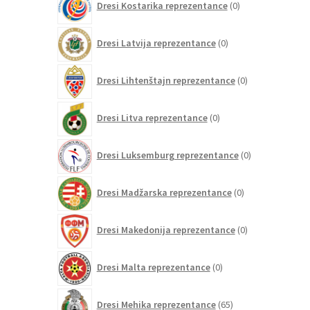
Dresi Kostarika reprezentance
0
izdelkov
0
Dresi Latvija reprezentance
0
izdelkov
0
Dresi Lihtenštajn reprezentance
0
izdelkov
0
Dresi Litva reprezentance
0
izdelkov
0
Dresi Luksemburg reprezentance
0
izdelkov
0
Dresi Madžarska reprezentance
0
izdelkov
0
Dresi Makedonija reprezentance
0
izdelkov
0
Dresi Malta reprezentance
0
izdelkov
65
Dresi Mehika reprezentance
65