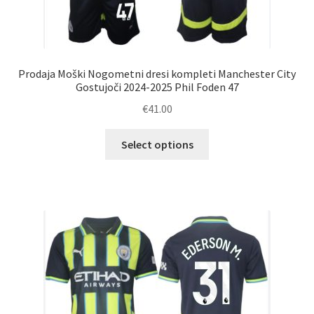
Prodaja Moški Nogometni dresi kompleti Manchester City
Gostujoči 2024-2025 Phil Foden 47
€
41.00
Ta
Select options
izdelek
ima
več
različic.
Možnosti
lahko
izberete
na
strani
izdelka