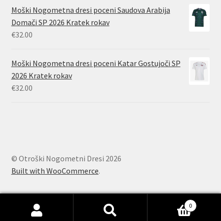
Moški Nogometna dresi poceni Saudova Arabija
Domači SP 2026 Kratek rokav
€
32.00
Moški Nogometna dresi poceni Katar Gostujoči SP
2026 Kratek rokav
€
32.00
© Otroški Nogometni Dresi 2026
Built with WooCommerce
.
0
Išči:
Iskanje