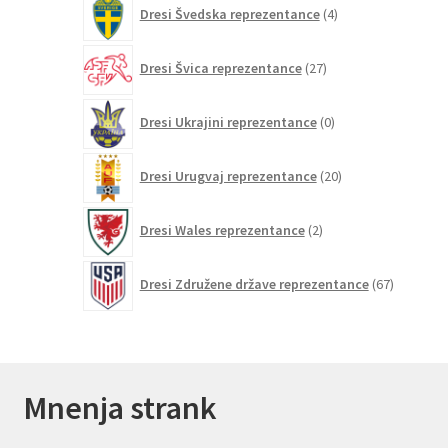
4
Dresi Švedska reprezentance
4
izdelki
27
Dresi Švica reprezentance
27
izdelkov
0
Dresi Ukrajini reprezentance
0
izdelkov
20
Dresi Urugvaj reprezentance
20
izdelkov
2
Dresi Wales reprezentance
2
izdelka
67
Dresi Združene države reprezentance
67
izdelkov
Mnenja strank