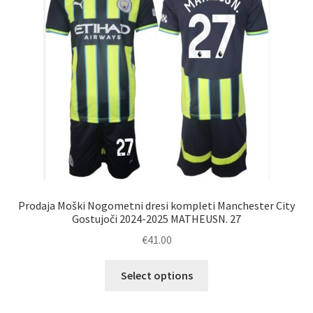
izberete
na
strani
izdelka
Prodaja Moški Nogometni dresi kompleti Manchester City
Gostujoči 2024-2025 MATHEUSN. 27
€
41.00
Ta
Select options
izdelek
ima