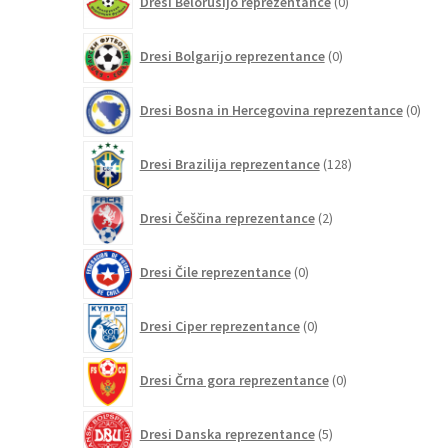
Dresi Belorusijo reprezentance
0
izdelkov
0
Dresi Bolgarijo reprezentance
0
izdelkov
0
Dresi Bosna in Hercegovina reprezentance
0
izdel
128
Dresi Brazilija reprezentance
128
izdelkov
2
Dresi Češčina reprezentance
2
izdelka
0
Dresi Čile reprezentance
0
izdelkov
0
Dresi Ciper reprezentance
0
izdelkov
0
Dresi Črna gora reprezentance
0
izdelkov
5
Dresi Danska reprezentance
5
izdelkov