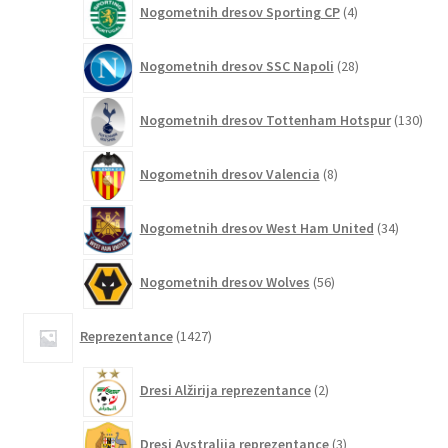
Nogometnih dresov Sporting CP
4
izdelki
28
Nogometnih dresov SSC Napoli
28
izdelkov
130
Nogometnih dresov Tottenham Hotspur
130
izde
8
Nogometnih dresov Valencia
8
izdelkov
34
Nogometnih dresov West Ham United
34
izdelkov
56
Nogometnih dresov Wolves
56
izdelkov
1427
Reprezentance
1427
izdelkov
2
Dresi Alžirija reprezentance
2
izdelka
3
Dresi Avstralija reprezentance
3