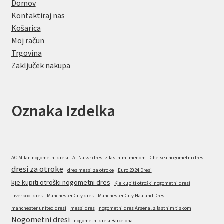
Domov
Kontaktiraj nas
Košarica
Moj račun
Trgovina
Zaključek nakupa
Oznaka Izdelka
AC Milan nogometni dresi
Al-Nassr dresi z lastnim imenom
Chelsea nogometni dresi
dresi za otroke
dres messi za otroke
Euro 2024 Dresi
kje kupiti otroški nogometni dres
Kje kupiti otroški nogometni dresi
Liverpool dres
Manchester City dres
Manchester City Haaland Dresi
manchester united dresi
messi dres
nogometni dres Arsenal z lastnim tiskom
Nogometni dresi
nogometni dresi Barcelona