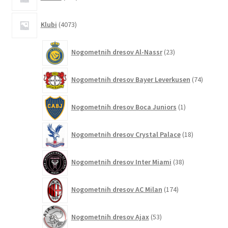
izdelkov
4073
Klubi
4073
izdelkov
23
Nogometnih dresov Al-Nassr
23
izdelkov
74
Nogometnih dresov Bayer Leverkusen
74
izdelkov
1
Nogometnih dresov Boca Juniors
1
izdelek
18
Nogometnih dresov Crystal Palace
18
izdelkov
38
Nogometnih dresov Inter Miami
38
izdelkov
174
Nogometnih dresov AC Milan
174
izdelkov
53
Nogometnih dresov Ajax
53
izdelkov