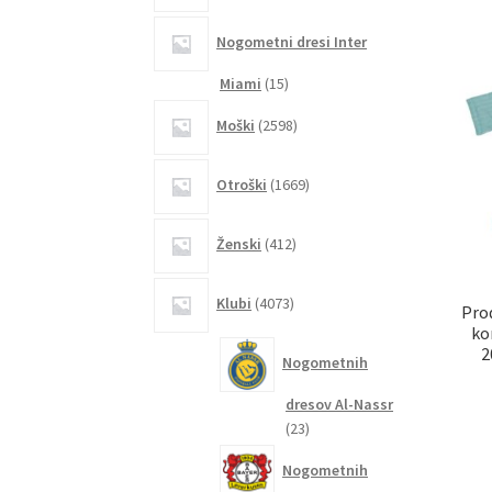
Nogometni dresi Inter
15
Miami
15
izdelkov
2598
Moški
2598
izdelkov
1669
Otroški
1669
izdelkov
412
Ženski
412
izdelkov
4073
Klubi
4073
Pro
izdelkov
ko
2
Nogometnih
dresov Al-Nassr
23
23
izdelkov
Nogometnih