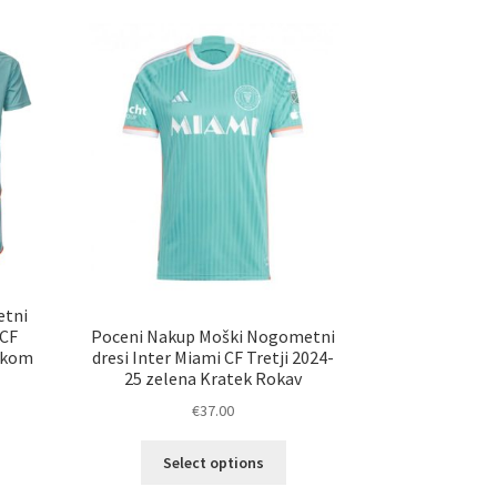
etni
Poceni Nakup Moški Nogometni
 CF
dresi Inter Miami CF Tretji 2024-
iskom
25 zelena Kratek Rokav
€
37.00
Ta
elek
Select options
izdelek
a