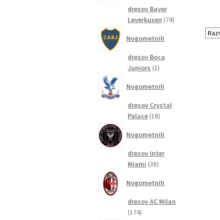
dresov Bayer
74
Leverkusen
74
izdelkov
Nogometnih
dresov Boca
1
Juniors
1
izdelek
Nogometnih
dresov Crystal
18
Palace
18
izdelkov
Nogometnih
dresov Inter
38
Miami
38
izdelkov
Nogometnih
dresov AC Milan
174
174