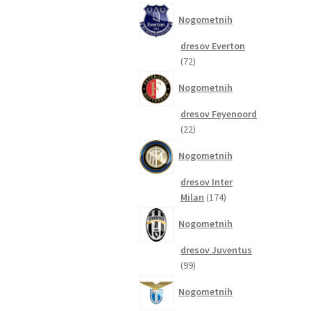
izdelkov
Nogometnih
dresov Everton
72
72
izdelkov
Nogometnih
dresov Feyenoord
22
22
izdelkov
Nogometnih
dresov Inter
174
Milan
174
izdelkov
Nogometnih
dresov Juventus
99
99
izdelkov
Nogometnih