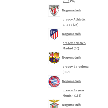
94
Villa
94
izdelkov
Nogometnih
dresov Athletic
25
Bilbao
25
izdelkov
Nogometnih
dresov Atletico
60
Madrid
60
izdelkov
Nogometnih
dresov Barcelona
362
362
izdelkov
Nogometnih
dresov Bayern
183
Munich
183
izdelkov
Nogometnih