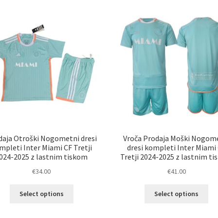
latest
daja Otroški Nogometni dresi
Vroča Prodaja Moški Nogom
mpleti Inter Miami CF Tretji
dresi kompleti Inter Miami
024-2025 z lastnim tiskom
Tretji 2024-2025 z lastnim t
€
34.00
€
41.00
Ta
Ta
Select options
Select options
izdelek
izd
ima
im