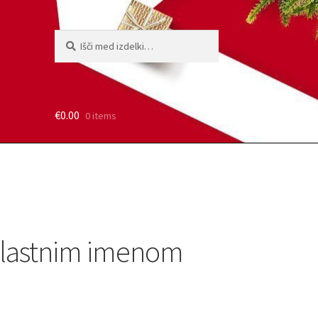
Išči:
Iskanje
€
0.00
0 items
z lastnim imenom