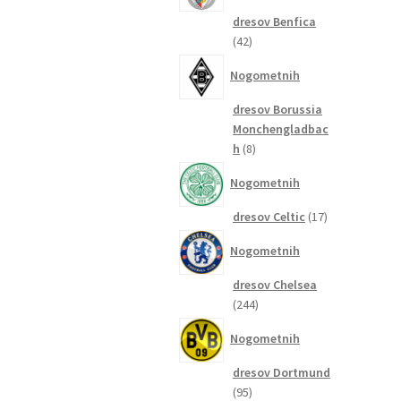
dresov Benfica
42
42
izdelkov
Nogometnih
dresov Borussia
Monchengladbac
8
h
8
izdelkov
Nogometnih
17
dresov Celtic
17
izdelkov
Nogometnih
dresov Chelsea
244
244
izdelkov
Nogometnih
dresov Dortmund
95
95