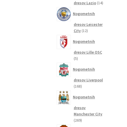
14
dresov Lazio
14
izdelkov
Nogometnih
dresov Leicester
12
City
12
izdelkov
Nogometnih
dresov Lille OSC
5
5
izdelkov
Nogometnih
dresov Liverpool
168
168
izdelkov
Nogometnih
dresov
Manchester City
269
269
izdelkov