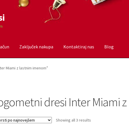
si
om
račun
Zaključek nakupa
Kontaktiraj nas
Blog
čun
Trgovina
Zaključek nakupa
nter Miami z lastnim imenom”
ogometni dresi Inter Miami 
Sorted
Showing all 3 results
by