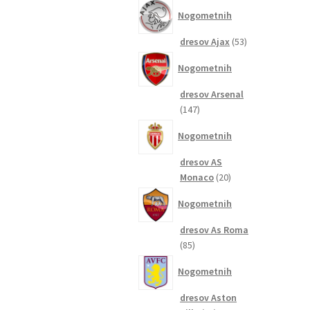
izdelkov
Nogometnih
53
dresov Ajax
53
izdelkov
Nogometnih
dresov Arsenal
147
147
izdelkov
Nogometnih
dresov AS
20
Monaco
20
izdelkov
Nogometnih
dresov As Roma
85
85
izdelkov
Nogometnih
dresov Aston