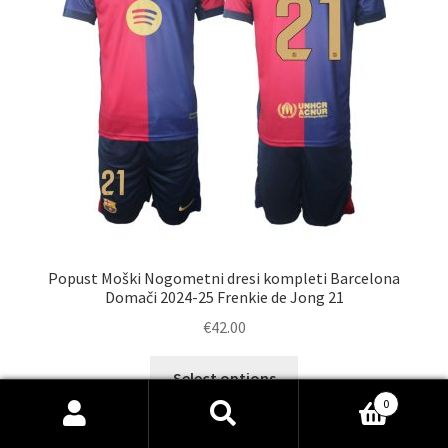
na
strani
izdelka
Popust Moški Nogometni dresi kompleti Barcelona
Domači 2024-25 Frenkie de Jong 21
€
42.00
Ta
Select options
izdelek
0
ima
Išči:
Iskanje
več