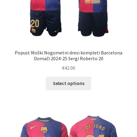
Popust Moški Nogometni dresi kompleti Barcelona
Domači 2024-25 Sergi Roberto 20
€
42.00
Ta
Select options
izdelek
ima
več
različic.
Možnosti
lahko
izberete