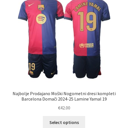
lahko
izberete
na
strani
izdelka
Najbolje Prodajano Moški Nogometni dresi kompleti
Barcelona Domači 2024-25 Lamine Yamal 19
€
42.00
Ta
Select options
izdelek