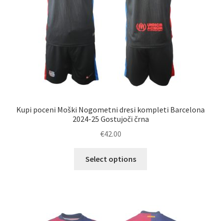
izdelka
Kupi poceni Moški Nogometni dresi kompleti Barcelona
2024-25 Gostujoči črna
€
42.00
Ta
Select options
izdelek
ima
več
različic.
Možnosti