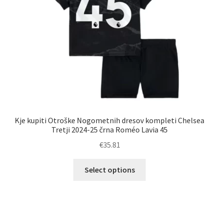
strani
izdelka
Kje kupiti Otroške Nogometnih dresov kompleti Chelsea
Tretji 2024-25 črna Roméo Lavia 45
€
35.81
Ta
Select options
izdelek
ima
več
različic.