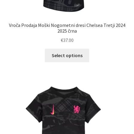
Vroča Prodaja Moški Nogometni dresi Chelsea Tretji 2024
2025 črna
€
37.00
Ta
Select options
izdelek
ima
več
različic.
Možnosti
lahko
izberete
na
strani
izdelka