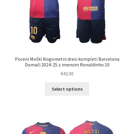
Poceni Moški Nogometni dresi kompleti Barcelona
Domači 2024-25 z imenom Ronaldinho 10
€
42.00
Ta
Select options
izdelek
ima
več
različic.
Možnosti
lahko