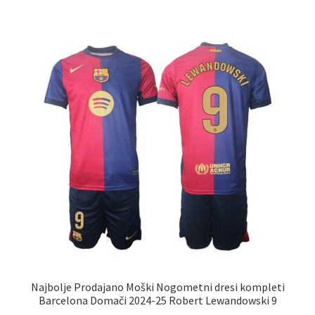
več
različic.
Možnosti
lahko
izberete
na
strani
izdelka
Najbolje Prodajano Moški Nogometni dresi kompleti
Barcelona Domači 2024-25 Robert Lewandowski 9