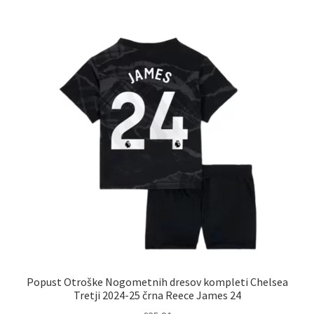
več
različic.
Možnosti
lahko
izberete
na
strani
izdelka
Popust Otroške Nogometnih dresov kompleti Chelsea
Tretji 2024-25 črna Reece James 24