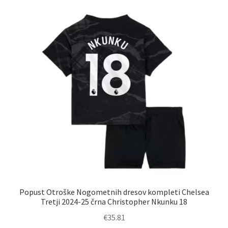
različic.
Možnosti
lahko
izberete
na
strani
izdelka
Popust Otroške Nogometnih dresov kompleti Chelsea
Tretji 2024-25 črna Christopher Nkunku 18
€
35.81