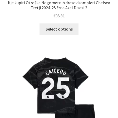
Kje kupiti Otroške Nogometnih dresov kompleti Chelsea
Tretji 2024-25 črna Axel Disasi 2
€
35.81
Ta
Select options
izdelek
ima
več
različic.
Možnosti
lahko
izberete
na
strani
izdelka