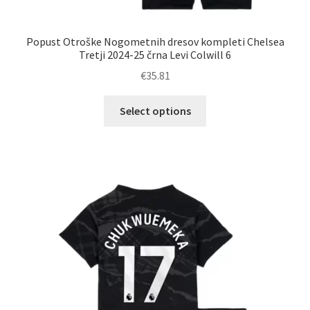
Popust Otroške Nogometnih dresov kompleti Chelsea
Tretji 2024-25 črna Levi Colwill 6
€
35.81
Ta
Select options
izdelek
ima
več
različic.
Možnosti
lahko
izberete
na
strani
izdelka