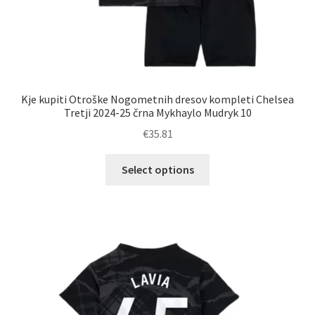
Kje kupiti Otroške Nogometnih dresov kompleti Chelsea
Tretji 2024-25 črna Mykhaylo Mudryk 10
€
35.81
Ta
Select options
izdelek
ima
več
različic.
Možnosti
lahko
izberete
na