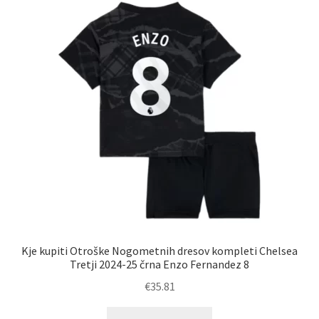
Možnosti
lahko
izberete
na
strani
izdelka
Kje kupiti Otroške Nogometnih dresov kompleti Chelsea
Tretji 2024-25 črna Enzo Fernandez 8
€
35.81
Ta