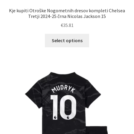
Kje kupiti Otroške Nogometnih dresov kompleti Chelsea
Tretji 2024-25 črna Nicolas Jackson 15
€
35.81
Ta
Select options
izdelek
ima
več
različic.
Možnosti
lahko
izberete
na
strani
izdelka