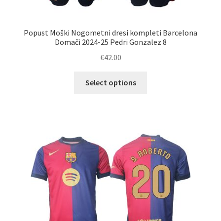
Popust Moški Nogometni dresi kompleti Barcelona
Domači 2024-25 Pedri Gonzalez 8
€
42.00
Ta
Select options
izdelek
ima
več
različic.
Možnosti
lahko
izberete
na
strani
izdelka