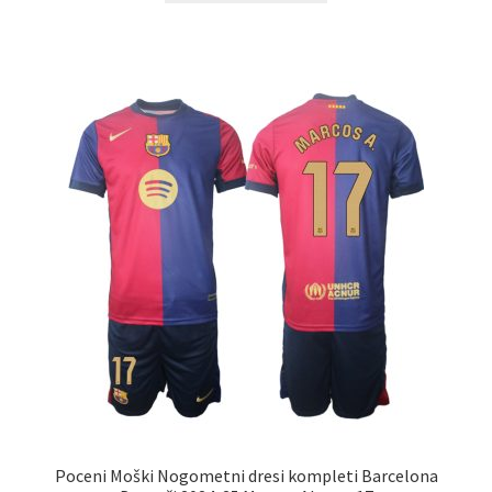
ima
več
različic.
Možnosti
lahko
izberete
na
strani
izdelka
Poceni Moški Nogometni dresi kompleti Barcelona