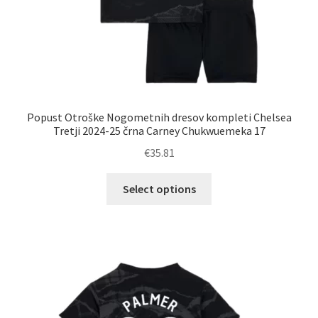
Popust Otroške Nogometnih dresov kompleti Chelsea
Tretji 2024-25 črna Carney Chukwuemeka 17
€
35.81
Ta
Select options
izdelek
ima
več
različic.
Možnosti
lahko
izberete