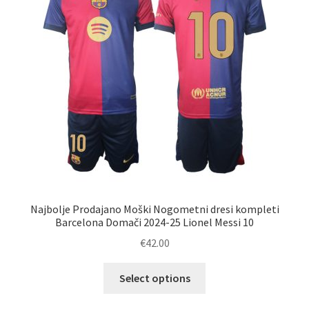
izberete
na
strani
izdelka
Najbolje Prodajano Moški Nogometni dresi kompleti
Barcelona Domači 2024-25 Lionel Messi 10
€
42.00
Ta
Select options
izdelek
ima