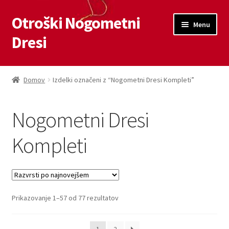
Otroški Nogometni
Skip
Skip
Menu
to
to
Dresi
navigation
content
Domov
Domov
Izdelki označeni z “Nogometni Dresi Kompleti”
Blog
Nogometni Dresi
Kontaktiraj nas
Kompleti
Košarica
Moj račun
Sorted
Prikazovanje 1–57 od 77 rezultatov
Trgovina
by
latest
Zaključek nakupa