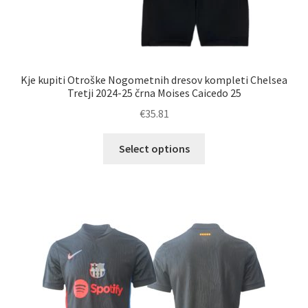
Kje kupiti Otroške Nogometnih dresov kompleti Chelsea
Tretji 2024-25 črna Moises Caicedo 25
€
35.81
Ta
Select options
izdelek
ima
več
različic.
Možnosti
lahko
izberete
na
strani