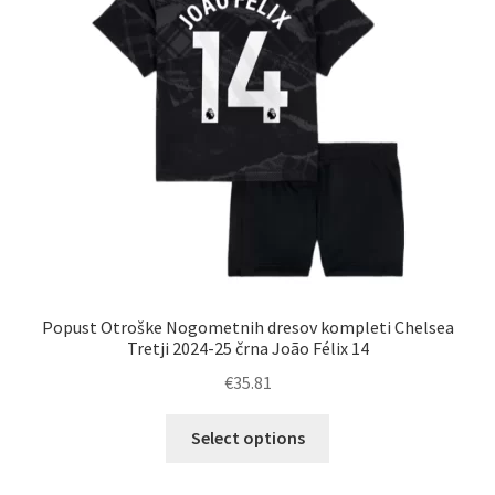
izberete
na
strani
izdelka
Popust Otroške Nogometnih dresov kompleti Chelsea
Tretji 2024-25 črna João Félix 14
€
35.81
Ta
Select options
izdelek
ima