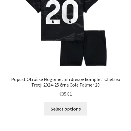
na
strani
izdelka
Popust Otroške Nogometnih dresov kompleti Chelsea
Tretji 2024-25 črna Cole Palmer 20
€
35.81
Ta
Select options
izdelek
ima
več