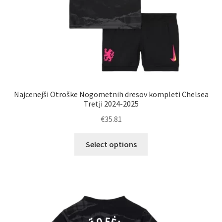
Najcenejši Otroške Nogometnih dresov kompleti Chelsea
Tretji 2024-2025
€
35.81
Ta
Select options
izdelek
ima
več
različic.
Možnosti
lahko