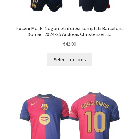
Poceni Moški Nogometni dresi kompleti Barcelona
Domači 2024-25 Andreas Christensen 15
€
42.00
Ta
Select options
izdelek
ima
več
različic.
Možnosti
lahko
izberete
na
strani
izdelka