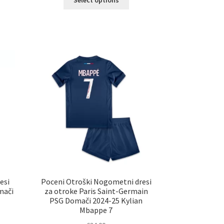
izdelek
elek
ima
a
več
č
različic.
ičic.
Možnosti
nosti
lahko
ko
izberete
erete
na
strani
ani
izdelka
elka
esi
Poceni Otroški Nogometni dresi
mači
za otroke Paris Saint-Germain
PSG Domači 2024-25 Kylian
Mbappe 7