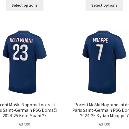
Ta
Ta
Select options
Select options
izdelek
izd
ima
im
več
ve
različic.
razl
Možnosti
Mož
lahko
lah
izberete
izb
na
na
strani
str
izdelka
izd
ceni Moški Nogometni dresi
Poceni Moški Nogometni dr
is Saint-Germain PSG Domači
Paris Saint-Germain PSG Do
2024-25 Kolo Muani 23
2024-25 Kylian Mbappe 7
€
37.00
€
37.00