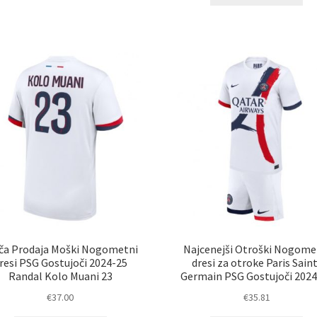
izd
več
im
različic.
ve
Možnosti
razl
lahko
Mož
izberete
lah
na
izb
strani
na
izdelka
str
izd
ča Prodaja Moški Nogometni
Najcenejši Otroški Nogome
resi PSG Gostujoči 2024-25
dresi za otroke Paris Sain
Randal Kolo Muani 23
Germain PSG Gostujoči 202
€
37.00
€
35.81