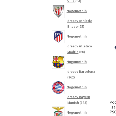
94
Villa
94
izdelkov
Nogometnih
dresov Athletic
25
Bilbao
25
izdelkov
Nogometnih
dresov Atletico
60
Madrid
60
izdelkov
Nogometnih
dresov Barcelona
362
362
izdelkov
Nogometnih
dresov Bayern
Poc
183
Munich
183
za
izdelkov
PSG
Nogometnih