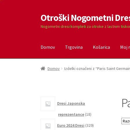
Otroški Nogometni Dre
Skip
Skip
to
to
Nogometni dresi kompleti za otroke z lastnim tisk
navigation
content
Domov
Trgovina
Košarica
Moj 
Domov
Blog
Kontaktiraj nas
Košarica
Moj ra
Domov
Izdelki označeni z “Paris Saint Germa
P
Dresi Japonska
18
reprezentance
18
izdelkov
329
Euro 2024 Dresi
329
izdelkov