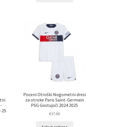
elek
izdelek
a
ima
č
več
ičic.
različic.
nosti
Možnosti
ko
lahko
erete
izberete
na
ani
strani
elka
izdelka
Poceni Otroški Nogometni dresi
tni
za otroke Paris Saint-Germain
t-
PSG Gostujoči 2024 2025
4-25
€
37.00
Ta
Select options