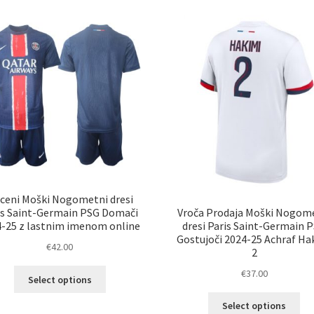
latest
ceni Moški Nogometni dresi
Vroča Prodaja Moški Nogom
is Saint-Germain PSG Domači
dresi Paris Saint-Germain 
-25 z lastnim imenom online
Gostujoči 2024-25 Achraf Ha
€
42.00
2
Ta
€
37.00
Select options
izdelek
Ta
ima
Select options