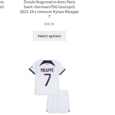
ris
Ženski Nogometni dresi Paris
či
Saint-Germain PSG Gostujoči
2023-24 z imenom Kylian Mbappe
7
€
36.58
Ta
elek
Select options
izdelek
a
ima
č
več
ičic.
različic.
nosti
Možnosti
ko
lahko
erete
izberete
na
ani
strani
elka
izdelka