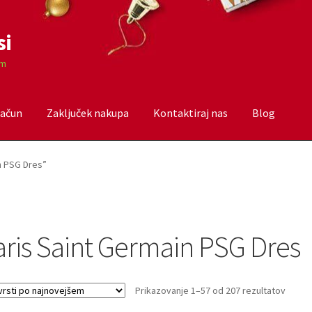
si
om
račun
Zaključek nakupa
Kontaktiraj nas
Blog
čun
Trgovina
Zaključek nakupa
in PSG Dres”
aris Saint Germain PSG Dres
Sorte
Prikazovanje 1–57 od 207 rezultatov
by