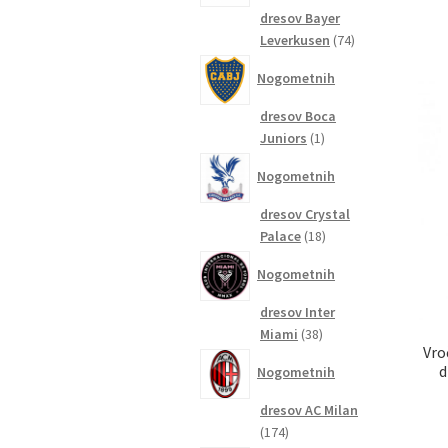
dresov Bayer
74
Leverkusen
74
izdelkov
Nogometnih
dresov Boca
1
Juniors
1
izdelek
Nogometnih
dresov Crystal
18
Palace
18
izdelkov
Nogometnih
dresov Inter
38
Miami
38
Vro
izdelkov
d
Nogometnih
dresov AC Milan
174
174