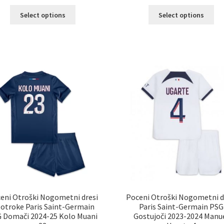
Ta
Ta
Select options
Select options
izdelek
izd
ima
im
več
ve
različic.
razl
Možnosti
Mož
lahko
lah
izberete
izb
na
na
strani
str
izdelka
izd
eni Otroški Nogometni dresi
Poceni Otroški Nogometni d
 otroke Paris Saint-Germain
Paris Saint-Germain PSG
 Domači 2024-25 Kolo Muani
Gostujoči 2023-2024 Manu