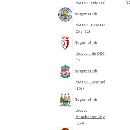
No
14
dresov Lazio
14
izdelkov
Nogometnih
dresov Leicester
12
City
12
izdelkov
Nogometnih
dresov Lille OSC
5
5
izdelkov
Nogometnih
dresov Liverpool
168
168
izdelkov
Nogometnih
dresov
Manchester City
269
269
izdelkov