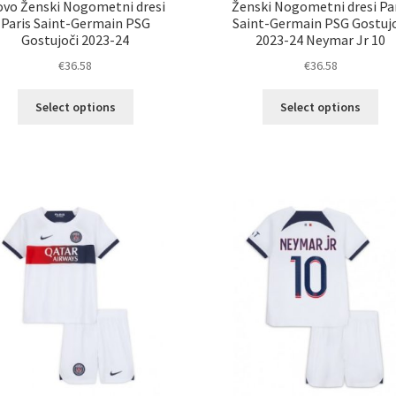
vo Ženski Nogometni dresi
Ženski Nogometni dresi Pa
Paris Saint-Germain PSG
Saint-Germain PSG Gostujo
Gostujoči 2023-24
2023-24 Neymar Jr 10
€
36.58
€
36.58
Ta
Ta
Select options
Select options
izdelek
izd
ima
im
več
ve
različic.
razl
Možnosti
Mož
lahko
lah
izberete
izb
na
na
strani
str
izdelka
izd