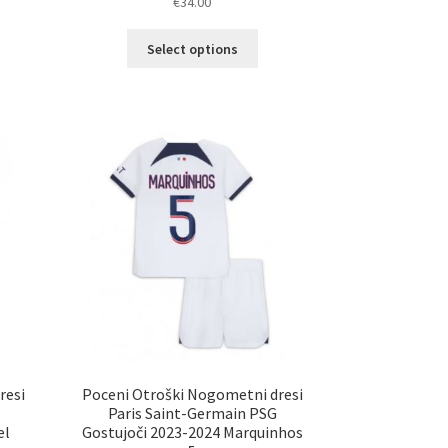
€
34.00
Ta
elek
Select options
izdelek
a
ima
č
več
ičic.
različic.
nosti
Možnosti
ko
lahko
erete
izberete
na
ani
strani
elka
izdelka
resi
Poceni Otroški Nogometni dresi
Paris Saint-Germain PSG
el
Gostujoči 2023-2024 Marquinhos