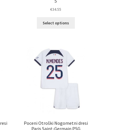
5
€
34.55
Ta
Select options
elek
izdelek
a
ima
č
več
ičic.
različic.
nosti
Možnosti
ko
lahko
erete
izberete
na
ani
strani
elka
izdelka
resi
Poceni Otroški Nogometni dresi
Paris Saint-Germain PSG