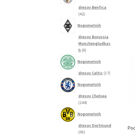
dresov Benfica
42
42
izdelkov
Nogometnih
dresov Borussia
Monchengladbac
8
h
8
izdelkov
Nogometnih
17
dresov Celtic
17
izdelkov
Nogometnih
dresov Chelsea
244
244
izdelkov
Nogometnih
dresov Dortmund
Poc
95
95