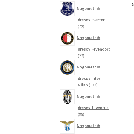
izdelkov
G
Nogometnih
dresov Everton
72
72
izdelkov
Nogometnih
dresov Feyenoord
22
22
izdelkov
Nogometnih
dresov Inter
174
Milan
174
izdelkov
Nogometnih
dresov Juventus
99
99
izdelkov
Nogometnih