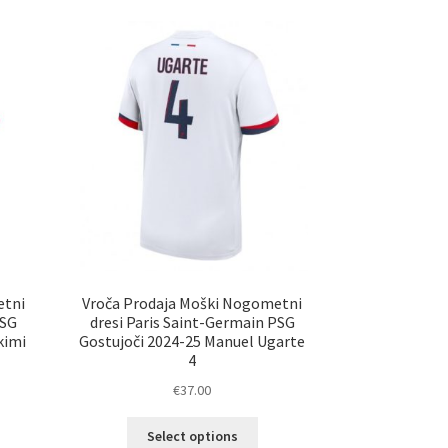
etni
Vroča Prodaja Moški Nogometni
PSG
dresi Paris Saint-Germain PSG
kimi
Gostujoči 2024-25 Manuel Ugarte
4
€
37.00
Ta
Select options