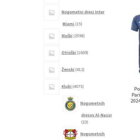
Nogometni dresi Inter
15
Miami
15
izdelkov
2598
Moški
2598
izdelkov
1669
Otroški
1669
izdelkov
412
Ženski
412
izdelkov
4073
Klubi
4073
Po
izdelkov
Par
2024
Nogometnih
dresov Al-Nassr
23
23
izdelkov
Nogometnih