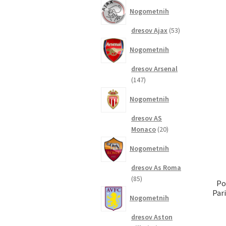
izdelkov
Nogometnih
53
dresov Ajax
53
izdelkov
Nogometnih
dresov Arsenal
147
147
izdelkov
Nogometnih
dresov AS
20
Monaco
20
izdelkov
Nogometnih
dresov As Roma
85
85
Po
izdelkov
Par
Nogometnih
dresov Aston