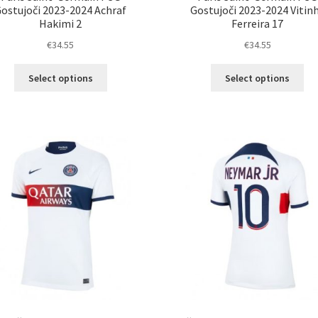
ostujoči 2023-2024 Achraf
Gostujoči 2023-2024 Vitin
Hakimi 2
Ferreira 17
€
34.55
€
34.55
Ta
Ta
Select options
Select options
izdelek
izd
ima
im
več
ve
različic.
razl
Možnosti
Mož
lahko
lah
izberete
izb
na
na
strani
str
izdelka
izd