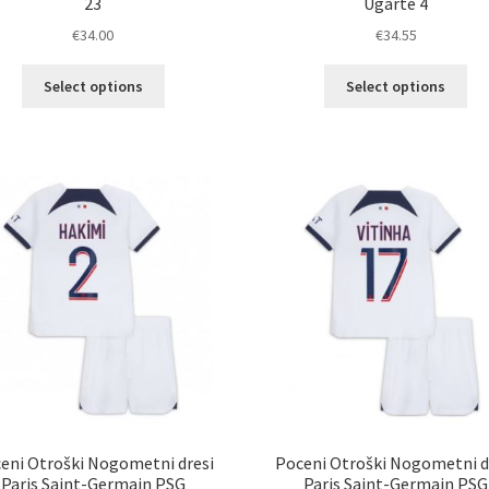
23
Ugarte 4
€
34.00
€
34.55
Ta
Ta
Select options
Select options
izdelek
izd
ima
im
več
ve
različic.
razl
Možnosti
Mož
lahko
lah
izberete
izb
na
na
strani
str
izdelka
izd
eni Otroški Nogometni dresi
Poceni Otroški Nogometni d
Paris Saint-Germain PSG
Paris Saint-Germain PSG