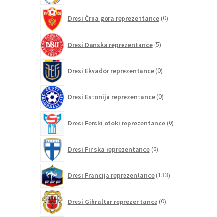
0
Dresi Črna gora reprezentance
0
izdelkov
5
Dresi Danska reprezentance
5
izdelkov
0
Dresi Ekvador reprezentance
0
izdelkov
0
Dresi Estonija reprezentance
0
izdelkov
0
Dresi Ferski otoki reprezentance
0
izdelkov
0
Dresi Finska reprezentance
0
izdelkov
133
Dresi Francija reprezentance
133
izdelkov
0
Dresi Gibraltar reprezentance
0
izdelkov