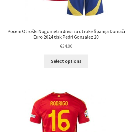
Poceni Otroški Nogometni dresi za otroke Španija Domači
Euro 2024 tisk Pedri Gonzalez 20
€
34.00
Ta
Select options
izdelek
ima
več
različic.
Možnosti
lahko
izberete
na
strani
izdelka