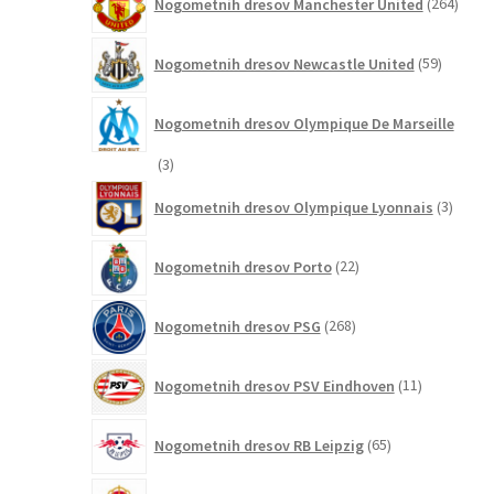
Nogometnih dresov Manchester United
264
izdel
59
Nogometnih dresov Newcastle United
59
izdelkov
Nogometnih dresov Olympique De Marseille
3
3
izdelki
3
Nogometnih dresov Olympique Lyonnais
3
izdelki
22
Nogometnih dresov Porto
22
izdelkov
268
Nogometnih dresov PSG
268
izdelkov
11
Nogometnih dresov PSV Eindhoven
11
izdelkov
65
Nogometnih dresov RB Leipzig
65
izdelkov
16