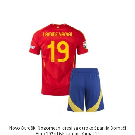
ima
več
različic.
Možnosti
lahko
izberete
na
strani
izdelka
Novo Otroški Nogometni dresi za otroke Španija Domači
Euro 2024 tisk Lamine Yamal 19