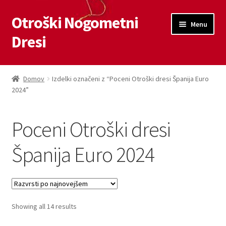
Otroški Nogometni
Skip
Skip
Menu
to
to
Dresi
navigation
content
Domov
Domov
Izdelki označeni z “Poceni Otroški dresi Španija Euro
2024”
Blog
Kontaktiraj nas
Poceni Otroški dresi
Košarica
Španija Euro 2024
Moj račun
Trgovina
Sorted
Showing all 14 results
by
Zaključek nakupa