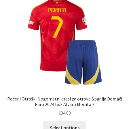
Možnosti
lahko
izberete
na
strani
izdelka
Poceni Otroški Nogometni dresi za otroke Španija Domači
Euro 2024 tisk Alvaro Morata 7
€
34.00
Ta
Select options