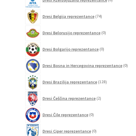
izdelkov
74
Dresi Belgija reprezentance
74
izdelkov
0
Dresi Belorusijo reprezentance
0
izdelkov
0
Dresi Bolgarijo reprezentance
0
izdelkov
0
Dresi Bosna in Hercegovina reprezentance
0
izdel
128
Dresi Brazilija reprezentance
128
izdelkov
2
Dresi Češčina reprezentance
2
izdelka
0
Dresi Čile reprezentance
0
izdelkov
0
Dresi Ciper reprezentance
0
izdelkov