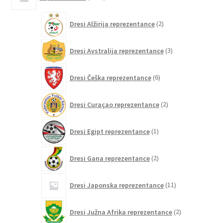
izdelkov
2
Dresi Alžirija reprezentance
2
izdelka
3
Dresi Avstralija reprezentance
3
izdelki
6
Dresi Češka reprezentance
6
izdelkov
2
Dresi Curaçao reprezentance
2
izdelka
1
Dresi Egipt reprezentance
1
izdelek
2
Dresi Gana reprezentance
2
izdelka
11
Dresi Japonska reprezentance
11
izdelkov
2
Dresi Južna Afrika reprezentance
2
izdelka