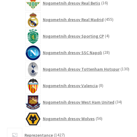
Nogometnih dresov Real Betis
16
izdelkov
455
Nogometnih dresov Real Madrid
455
izdelkov
4
Nogometnih dresov Sporting CP
4
izdelki
28
Nogometnih dresov SSC Napoli
28
izdelkov
130
Nogometnih dresov Tottenham Hotspur
130
izde
8
Nogometnih dresov Valencia
8
izdelkov
34
Nogometnih dresov West Ham United
34
izdelkov
56
Nogometnih dresov Wolves
56
izdelkov
1427
Reprezentance
1427