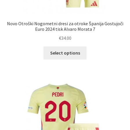
Novo Otroški Nogometni dresi za otroke Španija Gostujoči
Euro 2024 tisk Alvaro Morata 7
€
34.00
Ta
Select options
izdelek
ima
več
različic.
Možnosti
lahko
izberete
na
strani
izdelka