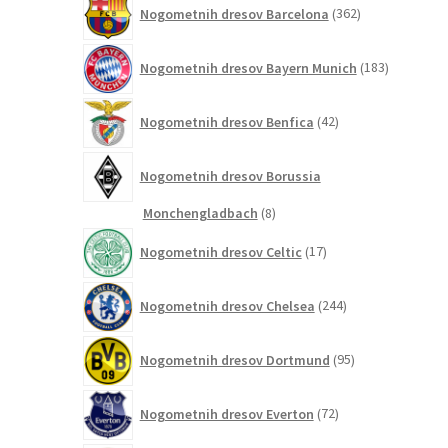
362
Nogometnih dresov Barcelona
362
izdelkov
183
Nogometnih dresov Bayern Munich
183
izdelkov
42
Nogometnih dresov Benfica
42
izdelkov
Nogometnih dresov Borussia
8
Monchengladbach
8
izdelkov
17
Nogometnih dresov Celtic
17
izdelkov
244
Nogometnih dresov Chelsea
244
izdelkov
95
Nogometnih dresov Dortmund
95
izdelkov
72
Nogometnih dresov Everton
72
izdelkov