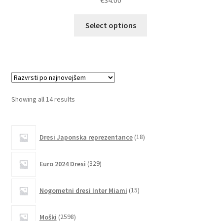
€
34.00
Ta
Select options
izdelek
ima
več
različic.
Možnosti
lahko
Sorted
Showing all 14 results
izberete
by
na
latest
18
strani
Dresi Japonska reprezentance
18
izdelkov
izdelka
329
Euro 2024 Dresi
329
izdelkov
15
Nogometni dresi Inter Miami
15
izdelkov
2598
Moški
2598