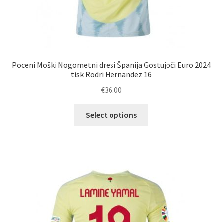
Poceni Moški Nogometni dresi Španija Gostujoči Euro 2024
tisk Rodri Hernandez 16
€
36.00
Ta
Select options
izdelek
ima
več
različic.
Možnosti
lahko
izberete
na
strani