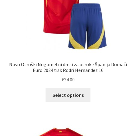
Novo Otroški Nogometni dresi za otroke Španija Domači
Euro 2024 tisk Rodri Hernandez 16
€
34.00
Ta
Select options
izdelek
ima
več
različic.
Možnosti