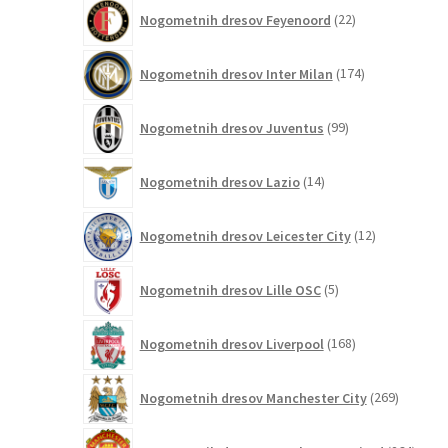
22
Nogometnih dresov Feyenoord
22
izdelkov
174
Nogometnih dresov Inter Milan
174
izdelkov
99
Nogometnih dresov Juventus
99
izdelkov
14
Nogometnih dresov Lazio
14
izdelkov
12
Nogometnih dresov Leicester City
12
izdelkov
5
Nogometnih dresov Lille OSC
5
izdelkov
168
Nogometnih dresov Liverpool
168
izdelkov
269
Nogometnih dresov Manchester City
269
izdelkov
264