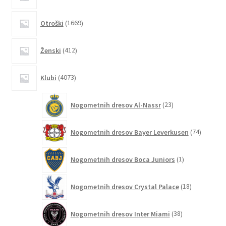
izdelkov
1669
Otroški
1669
izdelkov
412
Ženski
412
izdelkov
4073
Klubi
4073
izdelkov
23
Nogometnih dresov Al-Nassr
23
izdelkov
74
Nogometnih dresov Bayer Leverkusen
74
izdelkov
1
Nogometnih dresov Boca Juniors
1
izdelek
18
Nogometnih dresov Crystal Palace
18
izdelkov
38
Nogometnih dresov Inter Miami
38
izdelkov