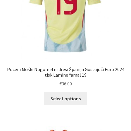
izdelka
Poceni Moški Nogometni dresi Španija Gostujoči Euro 2024
tisk Lamine Yamal 19
€
36.00
Ta
Select options
izdelek
ima
več
različic.