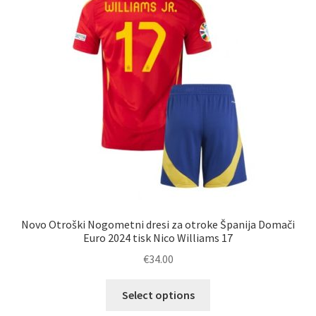
lahko
izberete
na
strani
izdelka
Novo Otroški Nogometni dresi za otroke Španija Domači
Euro 2024 tisk Nico Williams 17
€
34.00
Ta
Select options
izdelek