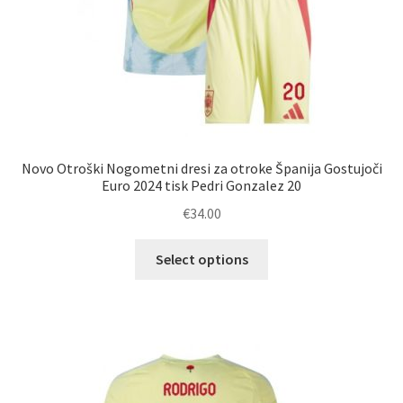
Novo Otroški Nogometni dresi za otroke Španija Gostujoči
Euro 2024 tisk Pedri Gonzalez 20
€
34.00
Ta
Select options
izdelek
ima
več
različic.
Možnosti
lahko