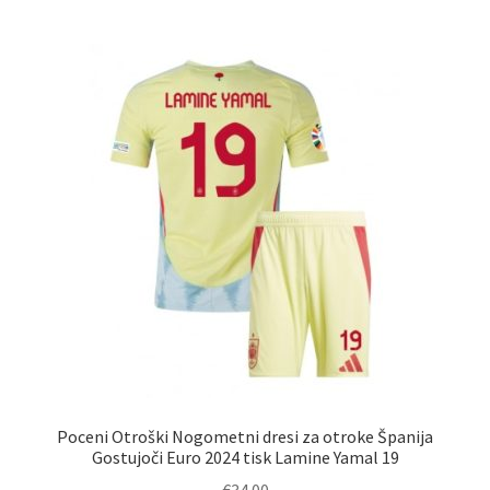
več
različic.
Možnosti
lahko
izberete
na
strani
izdelka
Poceni Otroški Nogometni dresi za otroke Španija
Gostujoči Euro 2024 tisk Lamine Yamal 19