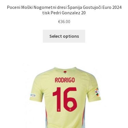
Poceni Moški Nogometni dresi Španija Gostujoči Euro 2024
tisk Pedri Gonzalez 20
€
36.00
Ta
Select options
izdelek
ima
več
različic.
Možnosti
lahko
izberete
na
strani
izdelka