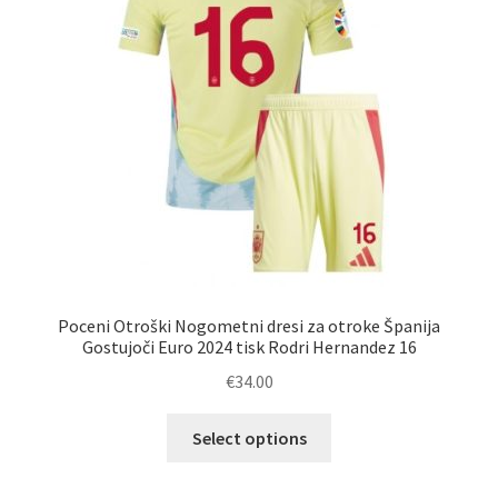
izberete
na
strani
izdelka
Poceni Otroški Nogometni dresi za otroke Španija
Gostujoči Euro 2024 tisk Rodri Hernandez 16
€
34.00
Ta
Select options
izdelek
ima