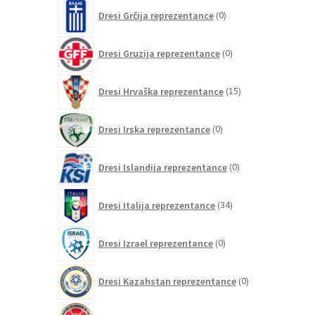
0
Dresi Grčija reprezentance
0
izdelkov
0
Dresi Gruzija reprezentance
0
izdelkov
15
Dresi Hrvaška reprezentance
15
izdelkov
0
Dresi Irska reprezentance
0
izdelkov
0
Dresi Islandija reprezentance
0
izdelkov
34
Dresi Italija reprezentance
34
izdelkov
0
Dresi Izrael reprezentance
0
izdelkov
0
Dresi Kazahstan reprezentance
0
izdelkov
30