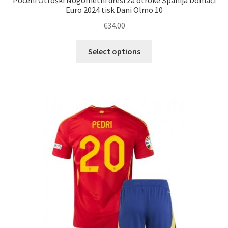
Poceni Otroški Nogometni dresi za otroke Španija Domači
Euro 2024 tisk Dani Olmo 10
€
34.00
Ta
Select options
izdelek
ima
več
različic.
Možnosti
lahko
izberete
na
strani
izdelka