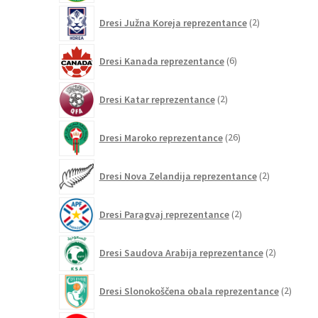
2
Dresi Južna Koreja reprezentance
2
izdelka
6
Dresi Kanada reprezentance
6
izdelkov
2
Dresi Katar reprezentance
2
izdelka
26
Dresi Maroko reprezentance
26
izdelkov
2
Dresi Nova Zelandija reprezentance
2
izdelka
2
Dresi Paragvaj reprezentance
2
izdelka
2
Dresi Saudova Arabija reprezentance
2
izdelka
2
Dresi Slonokoščena obala reprezentance
2
izdelk