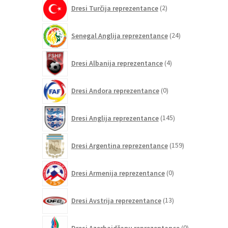
2
Dresi Turčija reprezentance
2
izdelka
24
Senegal Anglija reprezentance
24
izdelkov
4
Dresi Albanija reprezentance
4
izdelki
0
Dresi Andora reprezentance
0
izdelkov
145
Dresi Anglija reprezentance
145
izdelkov
159
Dresi Argentina reprezentance
159
izdelkov
0
Dresi Armenija reprezentance
0
izdelkov
13
Dresi Avstrija reprezentance
13
izdelkov
0
Dresi Azerbajdžanu reprezentance
0