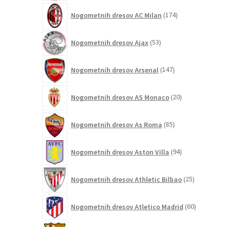
174
Nogometnih dresov AC Milan
174
izdelkov
53
Nogometnih dresov Ajax
53
izdelkov
147
Nogometnih dresov Arsenal
147
izdelkov
20
Nogometnih dresov AS Monaco
20
izdelkov
85
Nogometnih dresov As Roma
85
izdelkov
94
Nogometnih dresov Aston Villa
94
izdelkov
25
Nogometnih dresov Athletic Bilbao
25
izdelkov
60
Nogometnih dresov Atletico Madrid
60
izdelkov