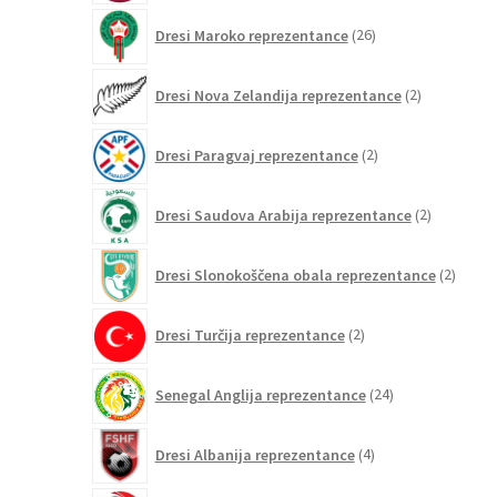
26
Dresi Maroko reprezentance
26
izdelkov
2
Dresi Nova Zelandija reprezentance
2
izdelka
2
Dresi Paragvaj reprezentance
2
izdelka
2
Dresi Saudova Arabija reprezentance
2
izdelka
2
Dresi Slonokoščena obala reprezentance
2
izdelk
2
Dresi Turčija reprezentance
2
izdelka
24
Senegal Anglija reprezentance
24
izdelkov
4
Dresi Albanija reprezentance
4
izdelki