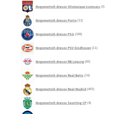
izdelki
3
Nogometnih dresov Olympique Lyonnais
3
izdelki
22
Nogometnih dresov Porto
22
izdelkov
268
Nogometnih dresov PSG
268
izdelkov
11
Nogometnih dresov PSV Eindhoven
11
izdelkov
65
Nogometnih dresov RB Leipzig
65
izdelkov
16
Nogometnih dresov Real Betis
16
izdelkov
455
Nogometnih dresov Real Madrid
455
izdelkov
4
Nogometnih dresov Sporting CP
4
izdelki
28