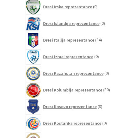
0
Dresi Irska reprezentance
0
izdelkov
0
Dresi Islandija reprezentance
0
izdelkov
34
Dresi Italija reprezentance
34
izdelkov
0
Dresi Izrael reprezentance
0
izdelkov
0
Dresi Kazahstan reprezentance
0
izdelkov
30
Dresi Kolumbija reprezentance
30
izdelkov
0
Dresi Kosovo reprezentance
0
izdelkov
0
Dresi Kostarika reprezentance
0
izdelkov
0