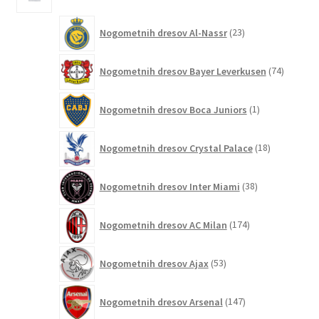
izdelkov
23
Nogometnih dresov Al-Nassr
23
izdelkov
74
Nogometnih dresov Bayer Leverkusen
74
izdelkov
1
Nogometnih dresov Boca Juniors
1
izdelek
18
Nogometnih dresov Crystal Palace
18
izdelkov
38
Nogometnih dresov Inter Miami
38
izdelkov
174
Nogometnih dresov AC Milan
174
izdelkov
53
Nogometnih dresov Ajax
53
izdelkov
147
Nogometnih dresov Arsenal
147
izdelkov