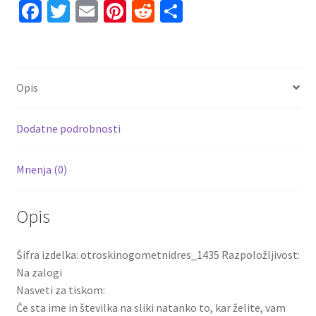
Fa
T
E
Pi
R
S
Folarin
ce
wi
m
nt
e
h
Balogun
#9
b
tt
ai
er
d
ar
Domači
o
er
l
es
di
e
2025-
Opis
o
t
t
26
Kratek
k
Dodatne podrobnosti
rokav
količina
Mnenja (0)
Opis
Šifra izdelka: otroskinogometnidres_1435 Razpoložljivost:
Na zalogi
Nasveti za tiskom:
Če sta ime in številka na sliki natanko to, kar želite, vam