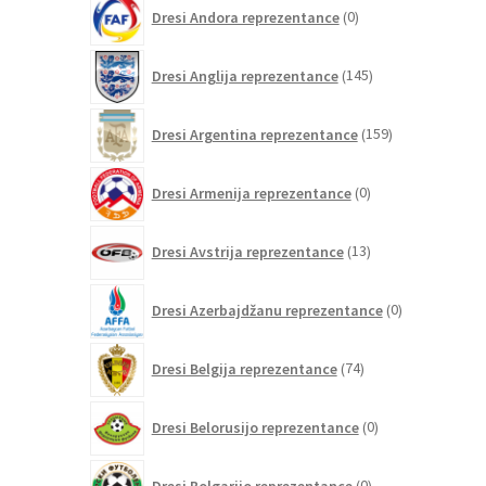
0
Dresi Andora reprezentance
0
izdelkov
145
Dresi Anglija reprezentance
145
izdelkov
159
Dresi Argentina reprezentance
159
izdelkov
0
Dresi Armenija reprezentance
0
izdelkov
13
Dresi Avstrija reprezentance
13
izdelkov
0
Dresi Azerbajdžanu reprezentance
0
izdelkov
74
Dresi Belgija reprezentance
74
izdelkov
0
Dresi Belorusijo reprezentance
0
izdelkov
0
Dresi Bolgarijo reprezentance
0