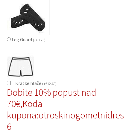
Leg Guard
(
+
€
3.25
)
Kratke hlače
(
+
€
12.69
)
Dobite 10% popust nad
70€,Koda
kupona:otroskinogometnidres
6