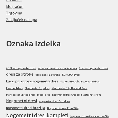
Moj račun
Trgovina
Zaključek nakupa
Oznaka Izdelka
AC Milan nogometni dresi
Al-Nassr dresi z lastnim imenom
Chelsea nogometni dresi
dresi za otroke
dres messi za otroke
Euro 2024 Dresi
kje kupiti otroški nogometni dres
Kje kupiti otroški nogometni dresi
Liverpool dres
Manchester City dres
Manchester City Haaland Dresi
manchester united dresi
messi dres
nogometni dres Arsenal z lastnim tiskom
Nogometni dresi
nogometni dresi Barcelona
nogometni dresi brazilija
Nogometni dresi Euro 2024
Nogometni dresi kompleti
Nogometni dresi Manchester City