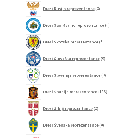
0
Dresi Rusija reprezentance
0
izdelkov
0
Dresi San Marino reprezentance
0
izdelkov
5
Dresi Škotska reprezentance
5
izdelkov
0
Dresi Slovaška reprezentance
0
izdelkov
0
Dresi Slovenija reprezentance
0
izdelkov
153
Dresi Španija reprezentance
153
izdelkov
2
Dresi Srbiji reprezentance
2
izdelka
4
Dresi Švedska reprezentance
4
izdelki
27