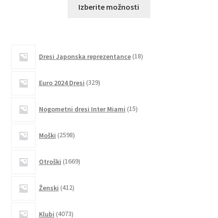
Ta
Izberite možnosti
izdelek
ima
več
različic.
18
Dresi Japonska reprezentance
18
izdelkov
Možnosti
lahko
329
Euro 2024 Dresi
329
izberete
izdelkov
na
15
Nogometni dresi Inter Miami
15
strani
izdelkov
izdelka
2598
Moški
2598
izdelkov
1669
Otroški
1669
izdelkov
412
Ženski
412
izdelkov
4073
Klubi
4073