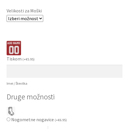
Velikosti za Moški
Tiskom
(
+
€
5.95
)
Imei / Številka
Druge možnosti
Nogometne nogavice
(
+
€
6.95
)