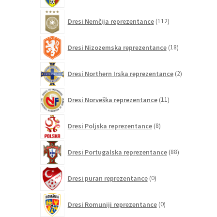
112
Dresi Nemčija reprezentance
112
izdelkov
18
Dresi Nizozemska reprezentance
18
izdelkov
2
Dresi Northern Irska reprezentance
2
izdelka
11
Dresi Norveška reprezentance
11
izdelkov
8
Dresi Poljska reprezentance
8
izdelkov
88
Dresi Portugalska reprezentance
88
izdelkov
0
Dresi puran reprezentance
0
izdelkov
0
Dresi Romuniji reprezentance
0
izdelkov