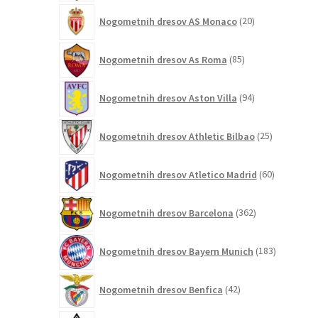
20
Nogometnih dresov AS Monaco
20
izdelkov
85
Nogometnih dresov As Roma
85
izdelkov
94
Nogometnih dresov Aston Villa
94
izdelkov
25
Nogometnih dresov Athletic Bilbao
25
izdelkov
60
Nogometnih dresov Atletico Madrid
60
izdelkov
362
Nogometnih dresov Barcelona
362
izdelkov
183
Nogometnih dresov Bayern Munich
183
izdelkov
42
Nogometnih dresov Benfica
42
izdelkov