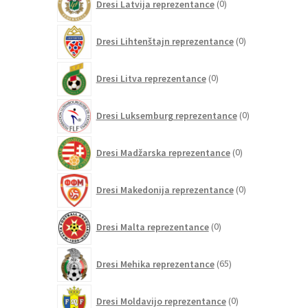
Dresi Latvija reprezentance
0
izdelkov
0
Dresi Lihtenštajn reprezentance
0
izdelkov
0
Dresi Litva reprezentance
0
izdelkov
0
Dresi Luksemburg reprezentance
0
izdelkov
0
Dresi Madžarska reprezentance
0
izdelkov
0
Dresi Makedonija reprezentance
0
izdelkov
0
Dresi Malta reprezentance
0
izdelkov
65
Dresi Mehika reprezentance
65
izdelkov
0
Dresi Moldavijo reprezentance
0
izdelkov