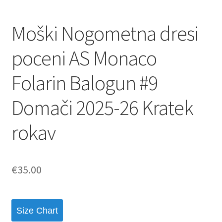
Moški Nogometna dresi
poceni AS Monaco
Folarin Balogun #9
Domači 2025-26 Kratek
rokav
€
35.00
Size Chart