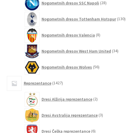
Nogometnih dresov SSC Napoli
28
izdelkov
130
Nogometnih dresov Tottenham Hotspur
130
izde
8
Nogometnih dresov Valencia
8
izdelkov
34
Nogometnih dresov West Ham United
34
izdelkov
56
Nogometnih dresov Wolves
56
izdelkov
1427
Reprezentance
1427
izdelkov
2
Dresi Alžirija reprezentance
2
izdelka
3
Dresi Avstralija reprezentance
3
izdelki
6
Dresi Češka reprezentance
6