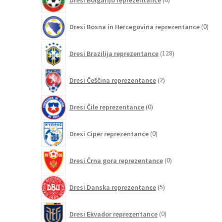
izdelkov
0
Dresi Bosna in Hercegovina reprezentance
0
izdel
128
Dresi Brazilija reprezentance
128
izdelkov
2
Dresi Češčina reprezentance
2
izdelka
0
Dresi Čile reprezentance
0
izdelkov
0
Dresi Ciper reprezentance
0
izdelkov
0
Dresi Črna gora reprezentance
0
izdelkov
5
Dresi Danska reprezentance
5
izdelkov
0
Dresi Ekvador reprezentance
0
izdelkov