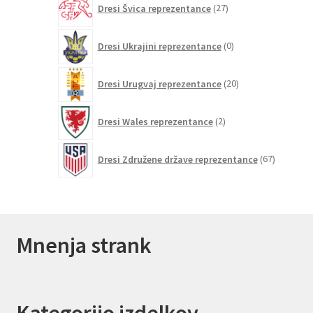
Dresi Švica reprezentance
27
izdelkov
0
Dresi Ukrajini reprezentance
0
izdelkov
20
Dresi Urugvaj reprezentance
20
izdelkov
2
Dresi Wales reprezentance
2
izdelka
67
Dresi Združene države reprezentance
67
izdelkov
Mnenja strank