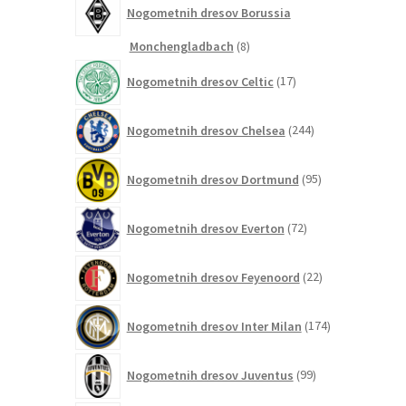
Nogometnih dresov Borussia
8
Monchengladbach
8
izdelkov
17
Nogometnih dresov Celtic
17
izdelkov
244
Nogometnih dresov Chelsea
244
izdelkov
95
Nogometnih dresov Dortmund
95
izdelkov
72
Nogometnih dresov Everton
72
izdelkov
22
Nogometnih dresov Feyenoord
22
izdelkov
174
Nogometnih dresov Inter Milan
174
izdelkov
99
Nogometnih dresov Juventus
99
izdelkov