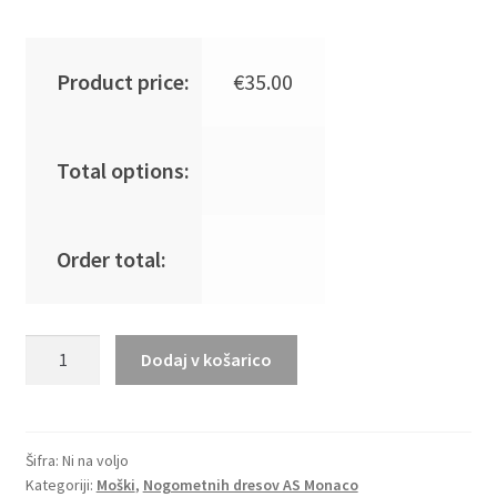
Product price:
€
35.00
Total options:
Order total:
Moški
Dodaj v košarico
Nogometna
dresi
poceni
AS
Šifra:
Ni na voljo
Kategoriji:
Moški
,
Nogometnih dresov AS Monaco
Monaco