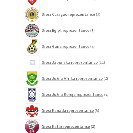
izdelkov
2
Dresi Curaçao reprezentance
2
izdelka
1
Dresi Egipt reprezentance
1
izdelek
2
Dresi Gana reprezentance
2
izdelka
11
Dresi Japonska reprezentance
11
izdelkov
2
Dresi Južna Afrika reprezentance
2
izdelka
2
Dresi Južna Koreja reprezentance
2
izdelka
6
Dresi Kanada reprezentance
6
izdelkov
2
Dresi Katar reprezentance
2
izdelka