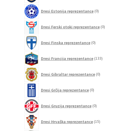
0
Dresi Estonija reprezentance
0
izdelkov
0
Dresi Ferski otoki reprezentance
0
izdelkov
0
Dresi Finska reprezentance
0
izdelkov
133
Dresi Francija reprezentance
133
izdelkov
0
Dresi Gibraltar reprezentance
0
izdelkov
0
Dresi Grčija reprezentance
0
izdelkov
0
Dresi Gruzija reprezentance
0
izdelkov
15
Dresi Hrvaška reprezentance
15
izdelkov