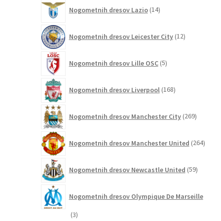
14
Nogometnih dresov Lazio
14
izdelkov
12
Nogometnih dresov Leicester City
12
izdelkov
5
Nogometnih dresov Lille OSC
5
izdelkov
168
Nogometnih dresov Liverpool
168
izdelkov
269
Nogometnih dresov Manchester City
269
izdelkov
264
Nogometnih dresov Manchester United
264
izdel
59
Nogometnih dresov Newcastle United
59
izdelkov
Nogometnih dresov Olympique De Marseille
3
3