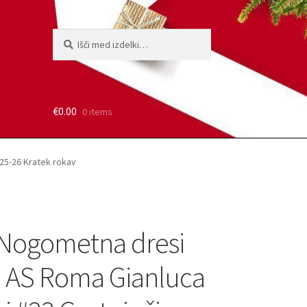
Išči:
Iskanje
€
0.00
0 items
25-26 Kratek rokav
Nogometna dresi
 AS Roma Gianluca