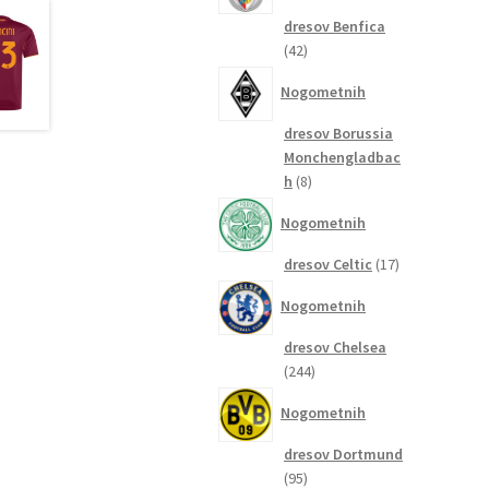
dresov Benfica
42
42
izdelkov
Nogometnih
dresov Borussia
Monchengladbac
8
h
8
izdelkov
Nogometnih
17
dresov Celtic
17
izdelkov
Nogometnih
dresov Chelsea
244
244
izdelkov
Nogometnih
dresov Dortmund
95
95