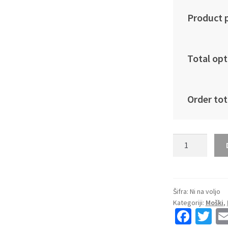
Product p
Total opt
Order tot
Moški
Nogometna
dresi
poceni
AS
Šifra:
Ni na voljo
Kategoriji:
Moški
,
Roma
Fa
T
Gianluca