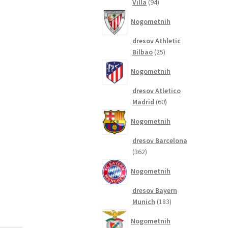
94
Villa
94
izdelkov
Nogometnih
dresov Athletic
25
Bilbao
25
izdelkov
Nogometnih
dresov Atletico
60
Madrid
60
izdelkov
Nogometnih
dresov Barcelona
362
362
izdelkov
Nogometnih
dresov Bayern
183
Munich
183
izdelkov
Nogometnih