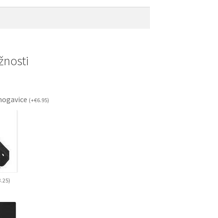
nosti
ogavice
(
+
€
6.95
)
3.25
)