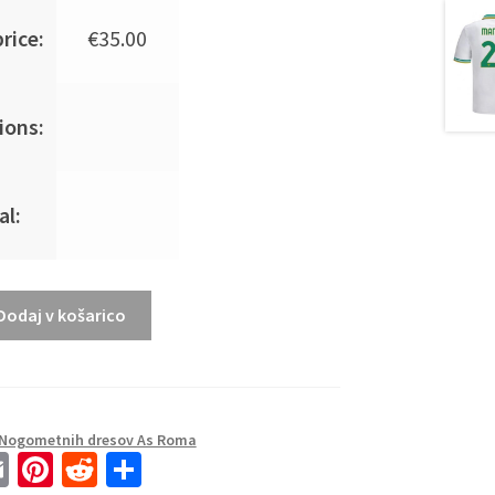
rice:
€
35.00
ions:
al:
Dodaj v košarico
Nogometnih dresov As Roma
E
Pi
R
S