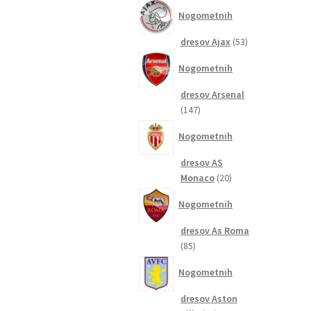
izdelkov
Nogometnih
53
dresov Ajax
53
izdelkov
Nogometnih
dresov Arsenal
147
147
izdelkov
Nogometnih
dresov AS
20
Monaco
20
izdelkov
Nogometnih
dresov As Roma
85
85
izdelkov
Nogometnih
dresov Aston