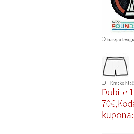
Europa Leagu
Kratke hla
Dobite 
70€,Kod
kupona: