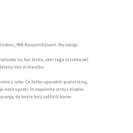
m
nt
e
h
ai
er
d
ar
l
es
di
e
t
t
tnidres_968 Razpoložljivost: Na zalogi
i natanko to, kar želite, vam tega ni treba več
želeno ime in številko.
rete z roko. Če želite uporabiti pralni stroj,
jo nato oprati. In napolnite stroj s hladno
pranja, da boste bolj zaščitili barve.