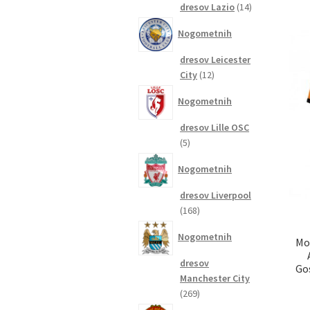
14
dresov Lazio
14
izdelkov
Nogometnih
dresov Leicester
12
City
12
izdelkov
Nogometnih
dresov Lille OSC
5
5
izdelkov
Nogometnih
dresov Liverpool
168
168
izdelkov
Nogometnih
Mo
dresov
Go
Manchester City
269
269
izdelkov