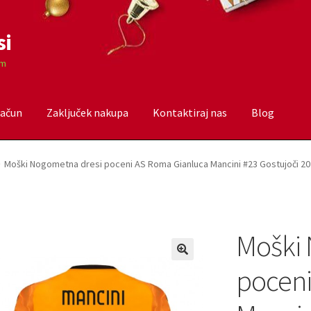
si
om
račun
Zaključek nakupa
Kontaktiraj nas
Blog
čun
Trgovina
Zaključek nakupa
Moški Nogometna dresi poceni AS Roma Gianluca Mancini #23 Gostujoči 20
Moški 
poceni