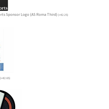
rts Sponsor Logo (AS Roma Third)
(
+
€
2.25
)
(
+
€
2.65
)