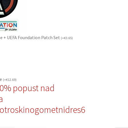
e + UEFA Foundation Patch Set
(
+
€
3.65
)
če
(
+
€
12.69
)
10% popust nad
a
otroskinogometnidres6