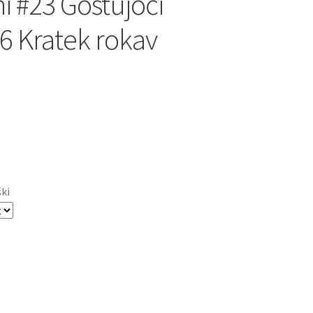
i #23 Gostujoči
6 Kratek rokav
ški