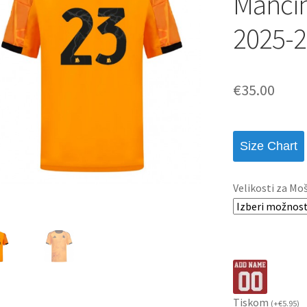
Mancin
2025-2
€
35.00
Size Chart
Velikosti za Mo
Tiskom
(
+
€
5.95
)