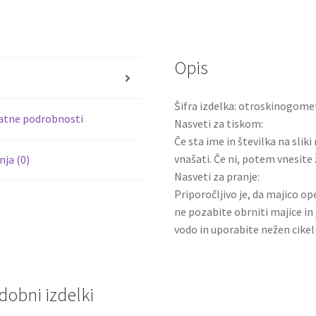
ce
wi
Mancini
#23
b
tt
Gostujoči
o
er
2025-
Opis
o
26
s
Kratek
k
Šifra izdelka: otroskinogome
rokav
atne podrobnosti
Nasveti za tiskom:
količina
Če sta ime in številka na slik
vnašati. Če ni, potem vnesite 
ja (0)
Nasveti za pranje:
Priporočljivo je, da majico ope
ne pozabite obrniti majice in 
vodo in uporabite nežen cikel 
dobni izdelki