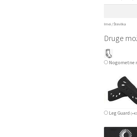
Imei / Številka
Druge mož
Nogometne n
Leg Guard
(
+
€