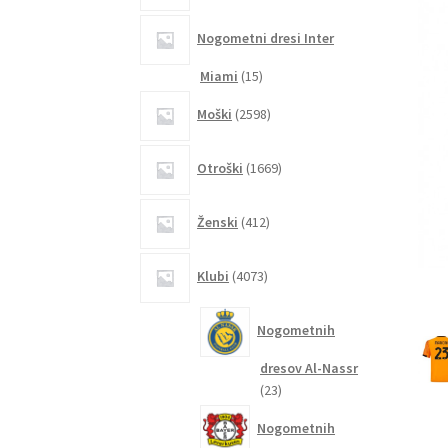
Nogometni dresi Inter
15
Miami
15
izdelkov
2598
Moški
2598
izdelkov
1669
Otroški
1669
izdelkov
412
Ženski
412
izdelkov
4073
Klubi
4073
izdelkov
Nogometnih
dresov Al-Nassr
23
23
izdelkov
Nogometnih