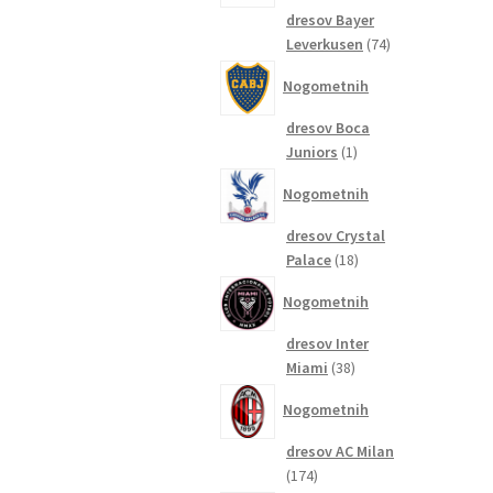
dresov Bayer
74
Leverkusen
74
izdelkov
Nogometnih
dresov Boca
1
Juniors
1
izdelek
Nogometnih
dresov Crystal
18
Palace
18
izdelkov
Nogometnih
dresov Inter
38
Miami
38
izdelkov
Nogometnih
dresov AC Milan
174
174