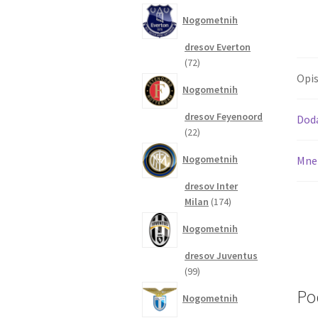
izdelkov
Nogometnih
dresov Everton
72
72
izdelkov
Opi
Nogometnih
dresov Feyenoord
Dod
22
22
izdelkov
Nogometnih
Mnen
dresov Inter
174
Milan
174
izdelkov
Nogometnih
dresov Juventus
99
99
izdelkov
Po
Nogometnih