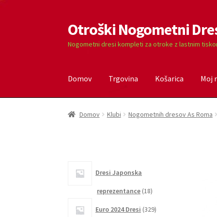
Otroški Nogometni Dre
Skip
Skip
to
to
Nogometni dresi kompleti za otroke z lastnim tisk
navigation
content
Domov
Trgovina
Košarica
Moj 
Domov
Blog
Kontaktiraj nas
Košarica
Moj ra
Domov
Klubi
Nogometnih dresov As Roma
Dresi Japonska
18
reprezentance
18
izdelkov
329
Euro 2024 Dresi
329
izdelkov