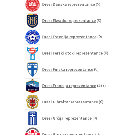
5
Dresi Danska reprezentance
5
izdelkov
0
Dresi Ekvador reprezentance
0
izdelkov
0
Dresi Estonija reprezentance
0
izdelkov
0
Dresi Ferski otoki reprezentance
0
izdelkov
0
Dresi Finska reprezentance
0
izdelkov
133
Dresi Francija reprezentance
133
izdelkov
0
Dresi Gibraltar reprezentance
0
izdelkov
0
Dresi Grčija reprezentance
0
izdelkov
0
Dresi Gruzija reprezentance
0