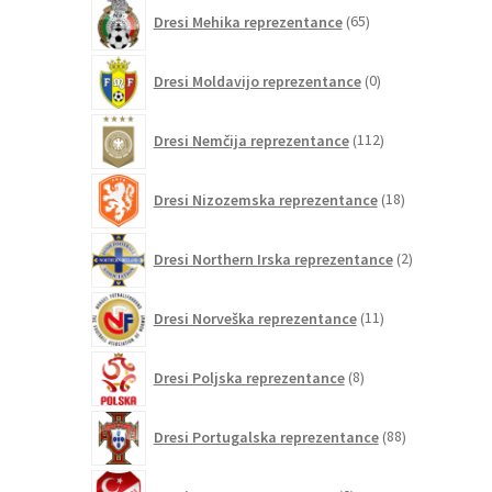
65
Dresi Mehika reprezentance
65
izdelkov
0
Dresi Moldavijo reprezentance
0
izdelkov
112
Dresi Nemčija reprezentance
112
izdelkov
18
Dresi Nizozemska reprezentance
18
izdelkov
2
Dresi Northern Irska reprezentance
2
izdelka
11
Dresi Norveška reprezentance
11
izdelkov
8
Dresi Poljska reprezentance
8
izdelkov
88
Dresi Portugalska reprezentance
88
izdelkov
0