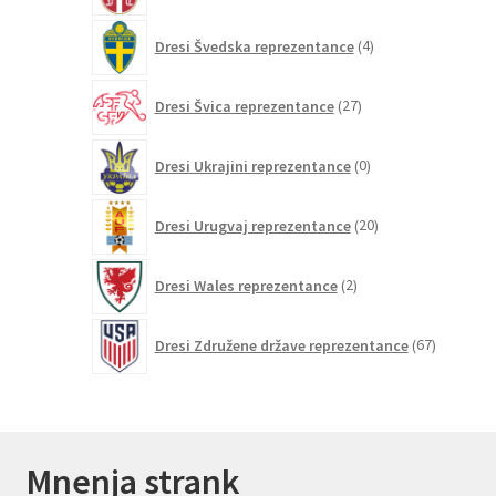
4
Dresi Švedska reprezentance
4
izdelki
27
Dresi Švica reprezentance
27
izdelkov
0
Dresi Ukrajini reprezentance
0
izdelkov
20
Dresi Urugvaj reprezentance
20
izdelkov
2
Dresi Wales reprezentance
2
izdelka
67
Dresi Združene države reprezentance
67
izdelkov
Mnenja strank