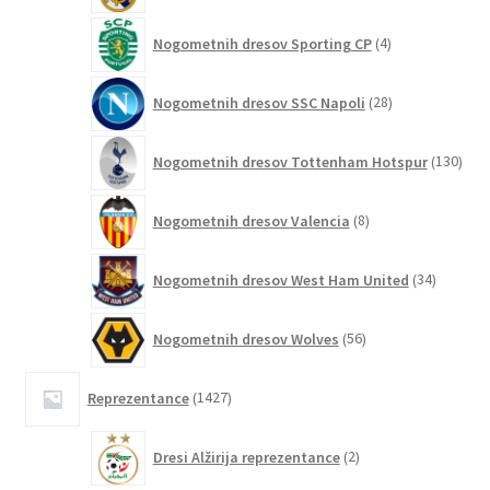
4
Nogometnih dresov Sporting CP
4
izdelki
28
Nogometnih dresov SSC Napoli
28
izdelkov
130
Nogometnih dresov Tottenham Hotspur
130
izde
8
Nogometnih dresov Valencia
8
izdelkov
34
Nogometnih dresov West Ham United
34
izdelkov
56
Nogometnih dresov Wolves
56
izdelkov
1427
Reprezentance
1427
izdelkov
2
Dresi Alžirija reprezentance
2
izdelka