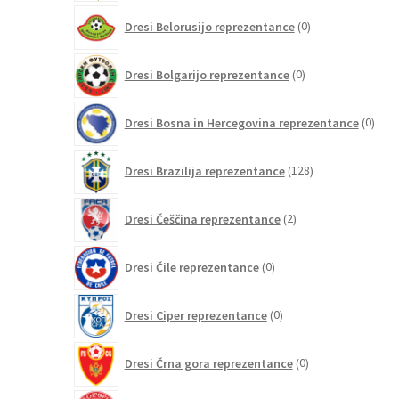
0
Dresi Belorusijo reprezentance
0
izdelkov
0
Dresi Bolgarijo reprezentance
0
izdelkov
0
Dresi Bosna in Hercegovina reprezentance
0
izdel
128
Dresi Brazilija reprezentance
128
izdelkov
2
Dresi Češčina reprezentance
2
izdelka
0
Dresi Čile reprezentance
0
izdelkov
0
Dresi Ciper reprezentance
0
izdelkov
0
Dresi Črna gora reprezentance
0
izdelkov