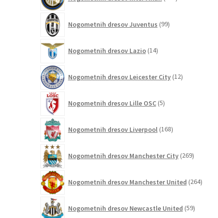
izdelkov
99
Nogometnih dresov Juventus
99
izdelkov
14
Nogometnih dresov Lazio
14
izdelkov
12
Nogometnih dresov Leicester City
12
izdelkov
5
Nogometnih dresov Lille OSC
5
izdelkov
168
Nogometnih dresov Liverpool
168
izdelkov
269
Nogometnih dresov Manchester City
269
izdelkov
264
Nogometnih dresov Manchester United
264
izdel
59
Nogometnih dresov Newcastle United
59
izdelkov