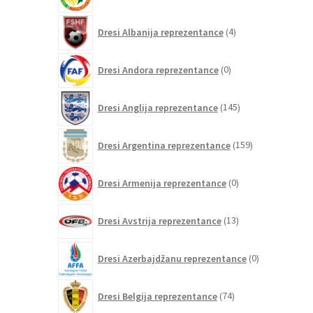
izdelkov
4
Dresi Albanija reprezentance
4
izdelki
0
Dresi Andora reprezentance
0
izdelkov
145
Dresi Anglija reprezentance
145
izdelkov
159
Dresi Argentina reprezentance
159
izdelkov
0
Dresi Armenija reprezentance
0
izdelkov
13
Dresi Avstrija reprezentance
13
izdelkov
0
Dresi Azerbajdžanu reprezentance
0
izdelkov
74
Dresi Belgija reprezentance
74
izdelkov