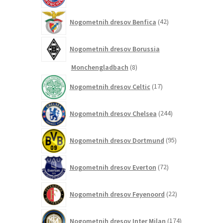
42
Nogometnih dresov Benfica
42
izdelkov
Nogometnih dresov Borussia
8
Monchengladbach
8
izdelkov
17
Nogometnih dresov Celtic
17
izdelkov
244
Nogometnih dresov Chelsea
244
izdelkov
95
Nogometnih dresov Dortmund
95
izdelkov
72
Nogometnih dresov Everton
72
izdelkov
22
Nogometnih dresov Feyenoord
22
izdelkov
174
Nogometnih dresov Inter Milan
174