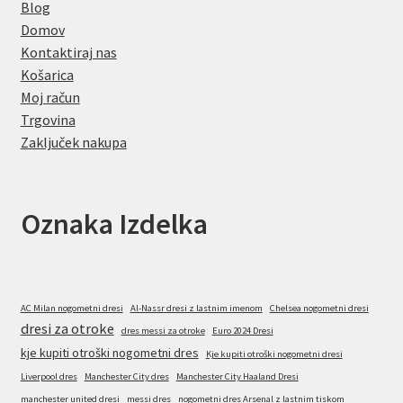
Blog
Domov
Kontaktiraj nas
Košarica
Moj račun
Trgovina
Zaključek nakupa
Oznaka Izdelka
AC Milan nogometni dresi
Al-Nassr dresi z lastnim imenom
Chelsea nogometni dresi
dresi za otroke
dres messi za otroke
Euro 2024 Dresi
kje kupiti otroški nogometni dres
Kje kupiti otroški nogometni dresi
Liverpool dres
Manchester City dres
Manchester City Haaland Dresi
manchester united dresi
messi dres
nogometni dres Arsenal z lastnim tiskom