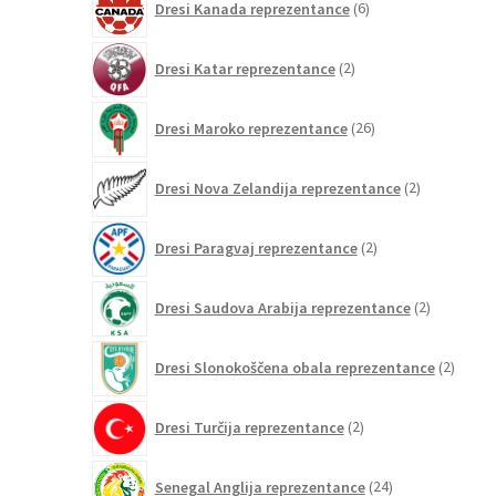
Dresi Kanada reprezentance
6
izdelkov
2
Dresi Katar reprezentance
2
izdelka
26
Dresi Maroko reprezentance
26
izdelkov
2
Dresi Nova Zelandija reprezentance
2
izdelka
2
Dresi Paragvaj reprezentance
2
izdelka
2
Dresi Saudova Arabija reprezentance
2
izdelka
2
Dresi Slonokoščena obala reprezentance
2
izdelk
2
Dresi Turčija reprezentance
2
izdelka
24
Senegal Anglija reprezentance
24