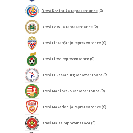
0
Dresi Kostarika reprezentance
0
izdelkov
0
Dresi Latvija reprezentance
0
izdelkov
0
Dresi Lihtenštajn reprezentance
0
izdelkov
0
Dresi Litva reprezentance
0
izdelkov
0
Dresi Luksemburg reprezentance
0
izdelkov
0
Dresi Madžarska reprezentance
0
izdelkov
0
Dresi Makedonija reprezentance
0
izdelkov
0
Dresi Malta reprezentance
0
izdelkov