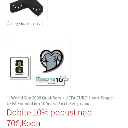
Leg Guard
(
+
€
3.25
)
World Cup 2026 Qualifiers + UEFA EURO Heart Shape +
UEFA Foundation 10 Years Patch Set
(
+
€
2.98
)
Dobite 10% popust nad
70€,Koda