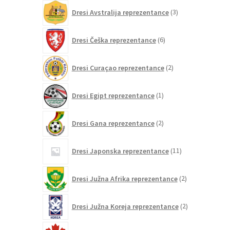
3
Dresi Avstralija reprezentance
3
izdelki
6
Dresi Češka reprezentance
6
izdelkov
2
Dresi Curaçao reprezentance
2
izdelka
1
Dresi Egipt reprezentance
1
izdelek
2
Dresi Gana reprezentance
2
izdelka
11
Dresi Japonska reprezentance
11
izdelkov
2
Dresi Južna Afrika reprezentance
2
izdelka
2
Dresi Južna Koreja reprezentance
2
izdelka
6