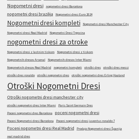
Nogometni dresi
nogometni dresi Barcelona
nogometni dresi brazilija
Nogometni dresi Euro 2024
Nogometni dresi kompleti
Nogometni dresi Manchester City
Nogometni dresi Real Madrid
Nogometni Dresi Trgovina
nogometni dresi za otroke
Nogometni dresi z lastnim tiskom
Nogometni dresi z tiskom
Nogometnih dresov Arsenal
Nogometnih dresov Inter Miami
Nogometnih dresov Real Madrid
nogometni kompleti
otroški dres
otroški dres messi
otroški dres ronaldo
otroški nogometni dres
otroški nogometni dres Erling Haaland
Otroški Nogometni Dresi
Otroški nogometni dresi manchester city
otroški nogometni dres Inter Miami
Paris Saint Germain Dres
poceni nogometni dresi
Poceni nogometni dres Barcelona
Poceni Nogometni dresi Barcelona
Poceni nogometni dresi juventus ronaldo 7
Poceni nogometni dresi Real Madrid
Prodajo Nogometni dresi Španija
real madrid dres