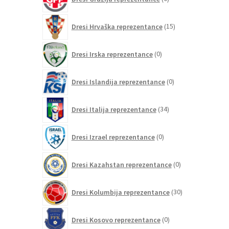
izdelkov
15
Dresi Hrvaška reprezentance
15
izdelkov
0
Dresi Irska reprezentance
0
izdelkov
0
Dresi Islandija reprezentance
0
izdelkov
34
Dresi Italija reprezentance
34
izdelkov
0
Dresi Izrael reprezentance
0
izdelkov
0
Dresi Kazahstan reprezentance
0
izdelkov
30
Dresi Kolumbija reprezentance
30
izdelkov
0
Dresi Kosovo reprezentance
0
izdelkov