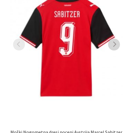
Moški Nogometna dresi poceni Avstrija Marcel Sabitzer