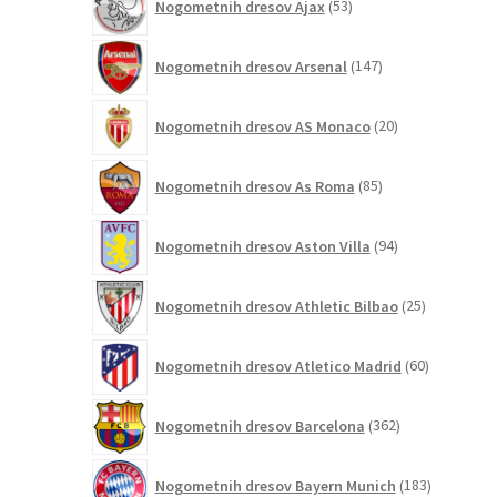
Nogometnih dresov Ajax
53
izdelkov
147
Nogometnih dresov Arsenal
147
izdelkov
20
Nogometnih dresov AS Monaco
20
izdelkov
85
Nogometnih dresov As Roma
85
izdelkov
94
Nogometnih dresov Aston Villa
94
izdelkov
25
Nogometnih dresov Athletic Bilbao
25
izdelkov
60
Nogometnih dresov Atletico Madrid
60
izdelkov
362
Nogometnih dresov Barcelona
362
izdelkov
183
Nogometnih dresov Bayern Munich
183
izdelkov