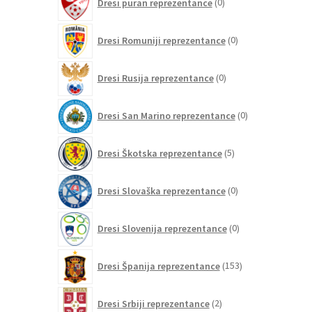
Dresi puran reprezentance
0
izdelkov
0
Dresi Romuniji reprezentance
0
izdelkov
0
Dresi Rusija reprezentance
0
izdelkov
0
Dresi San Marino reprezentance
0
izdelkov
5
Dresi Škotska reprezentance
5
izdelkov
0
Dresi Slovaška reprezentance
0
izdelkov
0
Dresi Slovenija reprezentance
0
izdelkov
153
Dresi Španija reprezentance
153
izdelkov
2
Dresi Srbiji reprezentance
2
izdelka