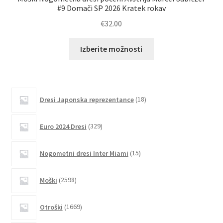
#9 Domači SP 2026 Kratek rokav
€
32.00
Ta
Izberite možnosti
izdelek
ima
več
različic.
18
Dresi Japonska reprezentance
18
izdelkov
Možnosti
lahko
329
Euro 2024 Dresi
329
izberete
izdelkov
na
15
Nogometni dresi Inter Miami
15
strani
izdelkov
izdelka
2598
Moški
2598
izdelkov
1669
Otroški
1669
izdelkov