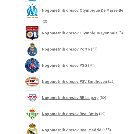
Nogometnih dresov Olympique De Marseille
3
3
izdelki
3
Nogometnih dresov Olympique Lyonnais
3
izdelki
22
Nogometnih dresov Porto
22
izdelkov
268
Nogometnih dresov PSG
268
izdelkov
11
Nogometnih dresov PSV Eindhoven
11
izdelkov
65
Nogometnih dresov RB Leipzig
65
izdelkov
16
Nogometnih dresov Real Betis
16
izdelkov
455
Nogometnih dresov Real Madrid
455
izdelkov