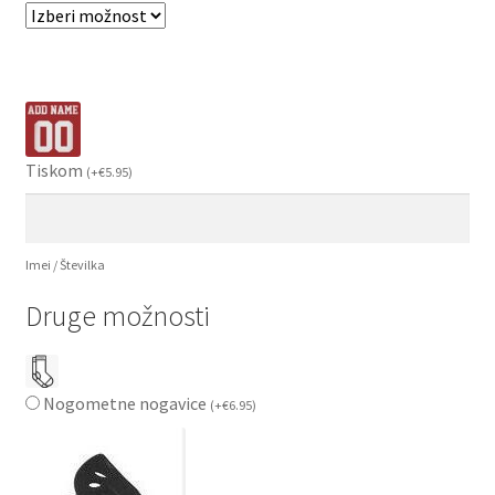
Tiskom
(
+
€
5.95
)
Imei / Številka
Druge možnosti
Nogometne nogavice
(
+
€
6.95
)