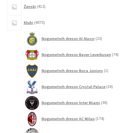
412
Ženski
412
izdelkov
4073
Klubi
4073
izdelkov
23
Nogometnih dresov Al-Nassr
23
izdelkov
74
Nogometnih dresov Bayer Leverkusen
74
izdelkov
1
Nogometnih dresov Boca Juniors
1
izdelek
18
Nogometnih dresov Crystal Palace
18
izdelkov
38
Nogometnih dresov Inter Miami
38
izdelkov
174
Nogometnih dresov AC Milan
174
izdelkov
53