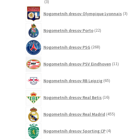
3
3
izdelki
3
Nogometnih dresov Olympique Lyonnais
3
izdelki
22
Nogometnih dresov Porto
22
izdelkov
268
Nogometnih dresov PSG
268
izdelkov
11
Nogometnih dresov PSV Eindhoven
11
izdelkov
65
Nogometnih dresov RB Leipzig
65
izdelkov
16
Nogometnih dresov Real Betis
16
izdelkov
455
Nogometnih dresov Real Madrid
455
izdelkov
4
Nogometnih dresov Sporting CP
4
izdelki