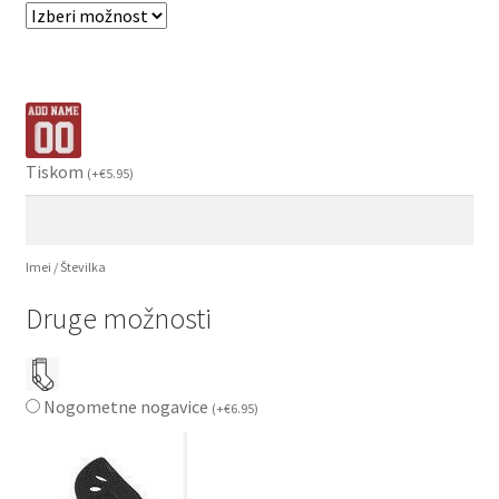
Tiskom
(
+
€
5.95
)
Imei / Številka
Druge možnosti
Nogometne nogavice
(
+
€
6.95
)