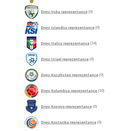
0
Dresi Irska reprezentance
0
izdelkov
0
Dresi Islandija reprezentance
0
izdelkov
34
Dresi Italija reprezentance
34
izdelkov
0
Dresi Izrael reprezentance
0
izdelkov
0
Dresi Kazahstan reprezentance
0
izdelkov
30
Dresi Kolumbija reprezentance
30
izdelkov
0
Dresi Kosovo reprezentance
0
izdelkov
0
Dresi Kostarika reprezentance
0
izdelkov