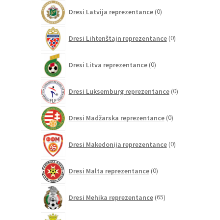
0
Dresi Latvija reprezentance
0
izdelkov
0
Dresi Lihtenštajn reprezentance
0
izdelkov
0
Dresi Litva reprezentance
0
izdelkov
0
Dresi Luksemburg reprezentance
0
izdelkov
0
Dresi Madžarska reprezentance
0
izdelkov
0
Dresi Makedonija reprezentance
0
izdelkov
0
Dresi Malta reprezentance
0
izdelkov
65
Dresi Mehika reprezentance
65
izdelkov
0