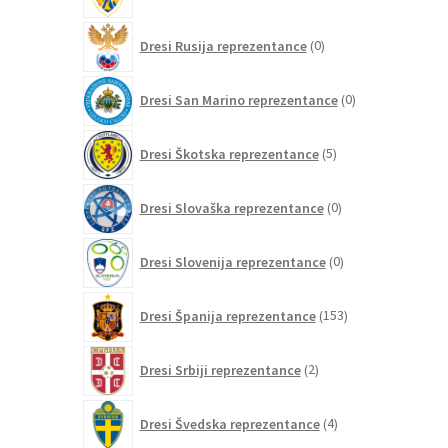
izdelkov
0
Dresi Rusija reprezentance
0
izdelkov
0
Dresi San Marino reprezentance
0
izdelkov
5
Dresi Škotska reprezentance
5
izdelkov
0
Dresi Slovaška reprezentance
0
izdelkov
0
Dresi Slovenija reprezentance
0
izdelkov
153
Dresi Španija reprezentance
153
izdelkov
2
Dresi Srbiji reprezentance
2
izdelka
4
Dresi Švedska reprezentance
4
izdelki