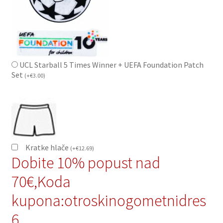
UCL Starball 5 Times Winner + UEFA Foundation Patch
Set
(
+
€
3.00
)
Kratke hlače
(
+
€
12.69
)
Dobite 10% popust nad
70€,Koda
kupona:otroskinogometnidres
6