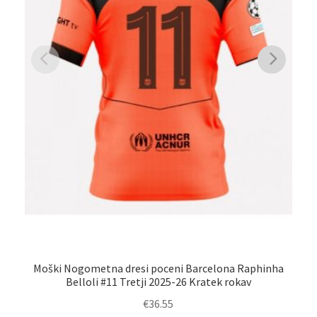
Moški Nogometna dresi poceni Barcelona Raphinha
M
Belloli #11 Tretji 2025-26 Kratek rokav
€
36.55