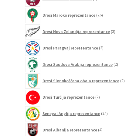
izdelka
26
Dresi Maroko reprezentance
26
izdelkov
2
Dresi Nova Zelandija reprezentance
2
izdelka
2
Dresi Paragvaj reprezentance
2
izdelka
2
Dresi Saudova Arabija reprezentance
2
izdelka
2
Dresi Slonokoščena obala reprezentance
2
izdelk
2
Dresi Turčija reprezentance
2
izdelka
24
Senegal Anglija reprezentance
24
izdelkov
4
Dresi Albanija reprezentance
4
izdelki