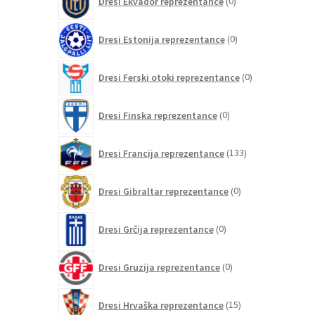
Dresi Ekvador reprezentance
0
izdelkov
0
Dresi Estonija reprezentance
0
izdelkov
0
Dresi Ferski otoki reprezentance
0
izdelkov
0
Dresi Finska reprezentance
0
izdelkov
133
Dresi Francija reprezentance
133
izdelkov
0
Dresi Gibraltar reprezentance
0
izdelkov
0
Dresi Grčija reprezentance
0
izdelkov
0
Dresi Gruzija reprezentance
0
izdelkov
15
Dresi Hrvaška reprezentance
15
izdelkov