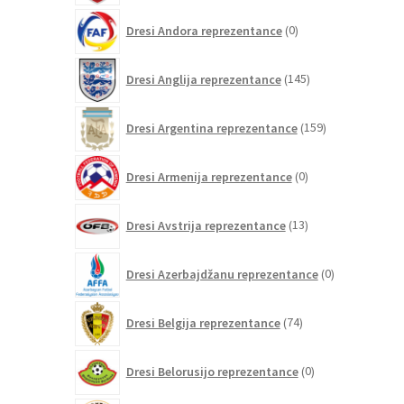
0
Dresi Andora reprezentance
0
izdelkov
145
Dresi Anglija reprezentance
145
izdelkov
159
Dresi Argentina reprezentance
159
izdelkov
0
Dresi Armenija reprezentance
0
izdelkov
13
Dresi Avstrija reprezentance
13
izdelkov
0
Dresi Azerbajdžanu reprezentance
0
izdelkov
74
Dresi Belgija reprezentance
74
izdelkov
0
Dresi Belorusijo reprezentance
0
izdelkov