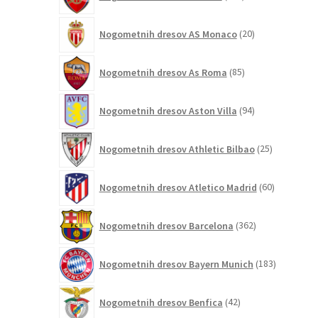
izdelkov
20
Nogometnih dresov AS Monaco
20
izdelkov
85
Nogometnih dresov As Roma
85
izdelkov
94
Nogometnih dresov Aston Villa
94
izdelkov
25
Nogometnih dresov Athletic Bilbao
25
izdelkov
60
Nogometnih dresov Atletico Madrid
60
izdelkov
362
Nogometnih dresov Barcelona
362
izdelkov
183
Nogometnih dresov Bayern Munich
183
izdelkov
42
Nogometnih dresov Benfica
42
izdelkov