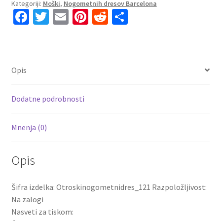
Kategoriji:
Moški
,
Nogometnih dresov Barcelona
Pau
Fa
T
E
Pi
R
S
Cubarsi
ce
wi
m
nt
e
h
#5
Domači
b
tt
ai
er
d
ar
2025-
o
er
l
es
di
e
26
Opis
o
t
t
Kratek
rokav
k
Dodatne podrobnosti
količina
Mnenja (0)
Opis
Šifra izdelka: Otroskinogometnidres_121 Razpoložljivost:
Na zalogi
Nasveti za tiskom: