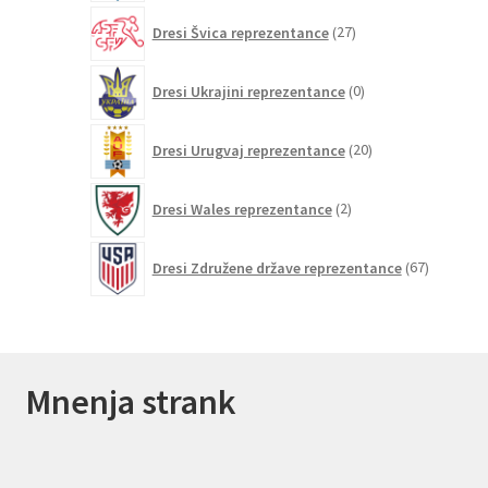
27
Dresi Švica reprezentance
27
izdelkov
0
Dresi Ukrajini reprezentance
0
izdelkov
20
Dresi Urugvaj reprezentance
20
izdelkov
2
Dresi Wales reprezentance
2
izdelka
67
Dresi Združene države reprezentance
67
izdelkov
Mnenja strank