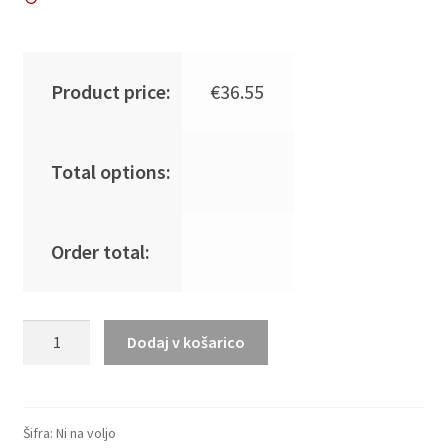
Product price:
€
36.55
Total options:
Order total:
Moški
Dodaj v košarico
Nogometna
dresi
poceni
Barcelona
Šifra:
Ni na voljo