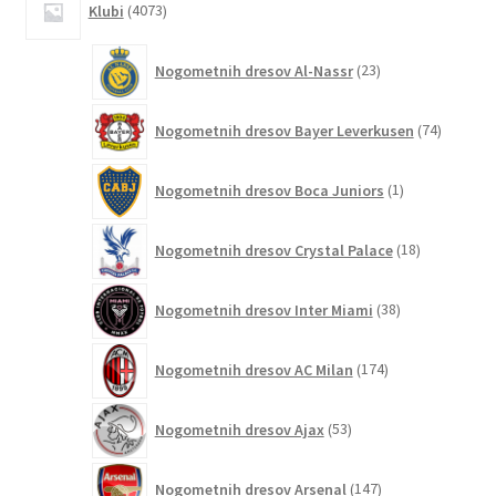
Klubi
4073
izdelkov
23
Nogometnih dresov Al-Nassr
23
izdelkov
74
Nogometnih dresov Bayer Leverkusen
74
izdelkov
1
Nogometnih dresov Boca Juniors
1
izdelek
18
Nogometnih dresov Crystal Palace
18
izdelkov
38
Nogometnih dresov Inter Miami
38
izdelkov
174
Nogometnih dresov AC Milan
174
izdelkov
53
Nogometnih dresov Ajax
53
izdelkov
147
Nogometnih dresov Arsenal
147