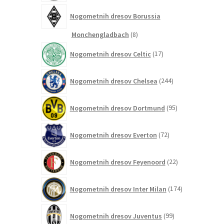
Nogometnih dresov Borussia
8
Monchengladbach
8
izdelkov
17
Nogometnih dresov Celtic
17
izdelkov
244
Nogometnih dresov Chelsea
244
izdelkov
95
Nogometnih dresov Dortmund
95
izdelkov
72
Nogometnih dresov Everton
72
izdelkov
22
Nogometnih dresov Feyenoord
22
izdelkov
174
Nogometnih dresov Inter Milan
174
izdelkov
99
Nogometnih dresov Juventus
99
izdelkov