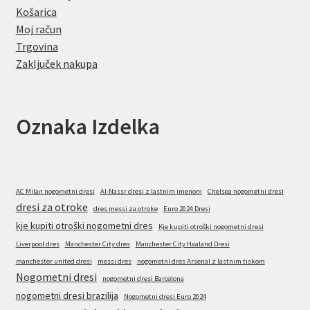
Košarica
Moj račun
Trgovina
Zaključek nakupa
Oznaka Izdelka
AC Milan nogometni dresi
Al-Nassr dresi z lastnim imenom
Chelsea nogometni dresi
dresi za otroke
dres messi za otroke
Euro 2024 Dresi
kje kupiti otroški nogometni dres
Kje kupiti otroški nogometni dresi
Liverpool dres
Manchester City dres
Manchester City Haaland Dresi
manchester united dresi
messi dres
nogometni dres Arsenal z lastnim tiskom
Nogometni dresi
nogometni dresi Barcelona
nogometni dresi brazilija
Nogometni dresi Euro 2024