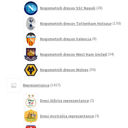
28
Nogometnih dresov SSC Napoli
28
izdelkov
130
Nogometnih dresov Tottenham Hotspur
130
izde
8
Nogometnih dresov Valencia
8
izdelkov
34
Nogometnih dresov West Ham United
34
izdelkov
56
Nogometnih dresov Wolves
56
izdelkov
1427
Reprezentance
1427
izdelkov
2
Dresi Alžirija reprezentance
2
izdelka
3
Dresi Avstralija reprezentance
3
izdelki
6