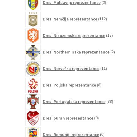
Dresi Moldavijo reprezentance
0
izdelkov
112
Dresi Nemčija reprezentance
112
izdelkov
18
Dresi Nizozemska reprezentance
18
izdelkov
2
Dresi Northern Irska reprezentance
2
izdelka
11
Dresi Norveška reprezentance
11
izdelkov
8
Dresi Poljska reprezentance
8
izdelkov
88
Dresi Portugalska reprezentance
88
izdelkov
0
Dresi puran reprezentance
0
izdelkov
0
Dresi Romuniji reprezentance
0