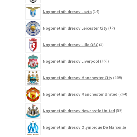
14
Nogometnih dresov Lazio
14
izdelkov
12
Nogometnih dresov Leicester City
12
izdelkov
5
Nogometnih dresov Lille OSC
5
izdelkov
168
Nogometnih dresov Liverpool
168
izdelkov
269
Nogometnih dresov Manchester City
269
izdelkov
264
Nogometnih dresov Manchester United
264
izdel
59
Nogometnih dresov Newcastle United
59
izdelkov
Nogometnih dresov Olympique De Marseille