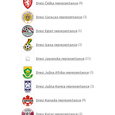
Dresi Češka reprezentance
6
izdelkov
2
Dresi Curaçao reprezentance
2
izdelka
1
Dresi Egipt reprezentance
1
izdelek
2
Dresi Gana reprezentance
2
izdelka
11
Dresi Japonska reprezentance
11
izdelkov
2
Dresi Južna Afrika reprezentance
2
izdelka
2
Dresi Južna Koreja reprezentance
2
izdelka
6
Dresi Kanada reprezentance
6
izdelkov
2
Dresi Katar reprezentance
2