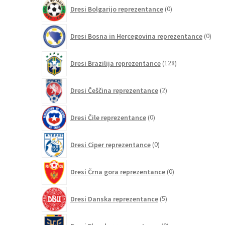
0
Dresi Bolgarijo reprezentance
0
izdelkov
0
Dresi Bosna in Hercegovina reprezentance
0
izdel
128
Dresi Brazilija reprezentance
128
izdelkov
2
Dresi Češčina reprezentance
2
izdelka
0
Dresi Čile reprezentance
0
izdelkov
0
Dresi Ciper reprezentance
0
izdelkov
0
Dresi Črna gora reprezentance
0
izdelkov
5
Dresi Danska reprezentance
5
izdelkov
0