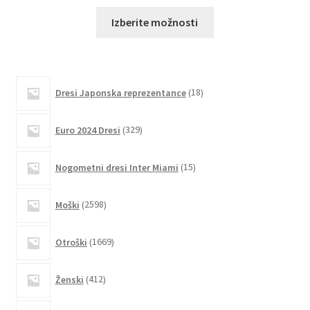
Ta
Izberite možnosti
izdelek
ima
več
različic.
18
Dresi Japonska reprezentance
18
izdelkov
Možnosti
lahko
329
Euro 2024 Dresi
329
izberete
izdelkov
na
15
Nogometni dresi Inter Miami
15
strani
izdelkov
izdelka
2598
Moški
2598
izdelkov
1669
Otroški
1669
izdelkov
412
Ženski
412
izdelkov
4073