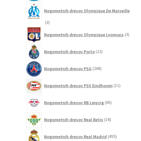
Nogometnih dresov Olympique De Marseille
3
3
izdelki
3
Nogometnih dresov Olympique Lyonnais
3
izdelki
22
Nogometnih dresov Porto
22
izdelkov
268
Nogometnih dresov PSG
268
izdelkov
11
Nogometnih dresov PSV Eindhoven
11
izdelkov
65
Nogometnih dresov RB Leipzig
65
izdelkov
16
Nogometnih dresov Real Betis
16
izdelkov
455
Nogometnih dresov Real Madrid
455
izdelkov