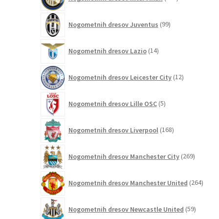
izdelkov
99
Nogometnih dresov Juventus
99
izdelkov
14
Nogometnih dresov Lazio
14
izdelkov
12
Nogometnih dresov Leicester City
12
izdelkov
5
Nogometnih dresov Lille OSC
5
izdelkov
168
Nogometnih dresov Liverpool
168
izdelkov
269
Nogometnih dresov Manchester City
269
izdelkov
264
Nogometnih dresov Manchester United
264
izdel
59
Nogometnih dresov Newcastle United
59
izdelkov