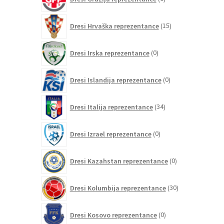
izdelkov
15
Dresi Hrvaška reprezentance
15
izdelkov
0
Dresi Irska reprezentance
0
izdelkov
0
Dresi Islandija reprezentance
0
izdelkov
34
Dresi Italija reprezentance
34
izdelkov
0
Dresi Izrael reprezentance
0
izdelkov
0
Dresi Kazahstan reprezentance
0
izdelkov
30
Dresi Kolumbija reprezentance
30
izdelkov
0
Dresi Kosovo reprezentance
0
izdelkov