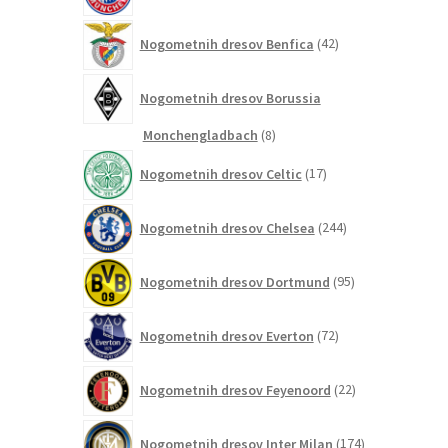
42
Nogometnih dresov Benfica
42
izdelkov
Nogometnih dresov Borussia
8
Monchengladbach
8
izdelkov
17
Nogometnih dresov Celtic
17
izdelkov
244
Nogometnih dresov Chelsea
244
izdelkov
95
Nogometnih dresov Dortmund
95
izdelkov
72
Nogometnih dresov Everton
72
izdelkov
22
Nogometnih dresov Feyenoord
22
izdelkov
174
Nogometnih dresov Inter Milan
174