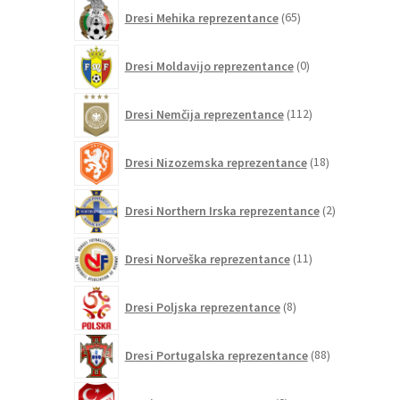
65
Dresi Mehika reprezentance
65
izdelkov
0
Dresi Moldavijo reprezentance
0
izdelkov
112
Dresi Nemčija reprezentance
112
izdelkov
18
Dresi Nizozemska reprezentance
18
izdelkov
2
Dresi Northern Irska reprezentance
2
izdelka
11
Dresi Norveška reprezentance
11
izdelkov
8
Dresi Poljska reprezentance
8
izdelkov
88
Dresi Portugalska reprezentance
88
izdelkov
0