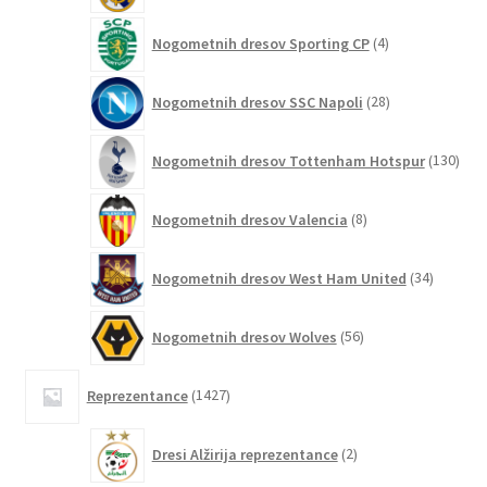
4
Nogometnih dresov Sporting CP
4
izdelki
28
Nogometnih dresov SSC Napoli
28
izdelkov
130
Nogometnih dresov Tottenham Hotspur
130
izde
8
Nogometnih dresov Valencia
8
izdelkov
34
Nogometnih dresov West Ham United
34
izdelkov
56
Nogometnih dresov Wolves
56
izdelkov
1427
Reprezentance
1427
izdelkov
2
Dresi Alžirija reprezentance
2
izdelka