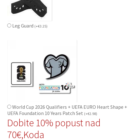
Leg Guard
(
+
€
3.25
)
World Cup 2026 Qualifiers + UEFA EURO Heart Shape +
UEFA Foundation 10 Years Patch Set
(
+
€
2.98
)
Dobite 10% popust nad
70€,Koda