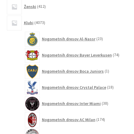
412
Ženski
412
izdelkov
4073
Klubi
4073
izdelkov
23
Nogometnih dresov Al-Nassr
23
izdelkov
74
Nogometnih dresov Bayer Leverkusen
74
izdelkov
1
Nogometnih dresov Boca Juniors
1
izdelek
18
Nogometnih dresov Crystal Palace
18
izdelkov
38
Nogometnih dresov Inter Miami
38
izdelkov
174
Nogometnih dresov AC Milan
174
izdelkov
53