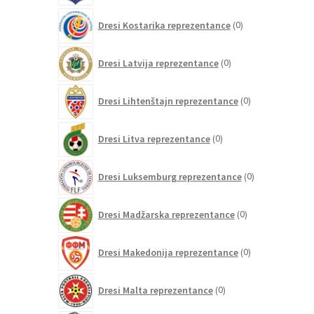
0
Dresi Kostarika reprezentance
0
izdelkov
0
Dresi Latvija reprezentance
0
izdelkov
0
Dresi Lihtenštajn reprezentance
0
izdelkov
0
Dresi Litva reprezentance
0
izdelkov
0
Dresi Luksemburg reprezentance
0
izdelkov
0
Dresi Madžarska reprezentance
0
izdelkov
0
Dresi Makedonija reprezentance
0
izdelkov
0
Dresi Malta reprezentance
0
izdelkov