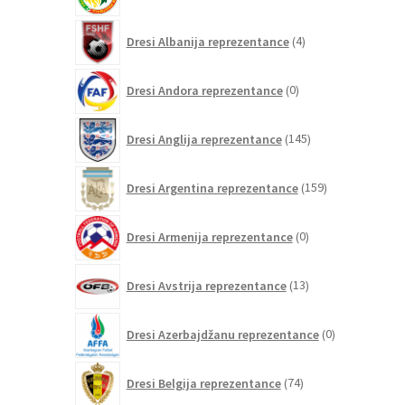
izdelkov
4
Dresi Albanija reprezentance
4
izdelki
0
Dresi Andora reprezentance
0
izdelkov
145
Dresi Anglija reprezentance
145
izdelkov
159
Dresi Argentina reprezentance
159
izdelkov
0
Dresi Armenija reprezentance
0
izdelkov
13
Dresi Avstrija reprezentance
13
izdelkov
0
Dresi Azerbajdžanu reprezentance
0
izdelkov
74
Dresi Belgija reprezentance
74
izdelkov