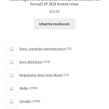
Domači SP 2026 Kratek rokav
€
32.00
Ta
Izberite možnosti
izdelek
ima
več
različic.
18
Dresi Japonska reprezentance
18
izdelkov
Možnosti
lahko
329
Euro 2024 Dresi
329
izberete
izdelkov
na
15
Nogometni dresi Inter Miami
15
strani
izdelkov
izdelka
2598
Moški
2598
izdelkov
1669
Otroški
1669
izdelkov