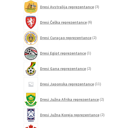
3
Dresi Avstralija reprezentance
3
izdelki
6
Dresi Češka reprezentance
6
izdelkov
2
Dresi Curaçao reprezentance
2
izdelka
1
Dresi Egipt reprezentance
1
izdelek
2
Dresi Gana reprezentance
2
izdelka
11
Dresi Japonska reprezentance
11
izdelkov
2
Dresi Južna Afrika reprezentance
2
izdelka
2
Dresi Južna Koreja reprezentance
2
izdelka
6