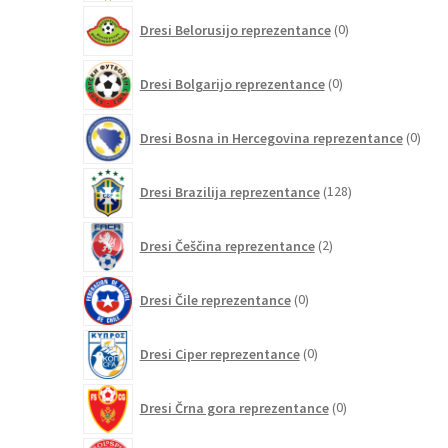
0
Dresi Belorusijo reprezentance
0
izdelkov
0
Dresi Bolgarijo reprezentance
0
izdelkov
0
Dresi Bosna in Hercegovina reprezentance
0
izdel
128
Dresi Brazilija reprezentance
128
izdelkov
2
Dresi Češčina reprezentance
2
izdelka
0
Dresi Čile reprezentance
0
izdelkov
0
Dresi Ciper reprezentance
0
izdelkov
0
Dresi Črna gora reprezentance
0
izdelkov