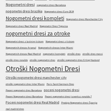
Nogometni dresi
nogometni dresi Barcelona
nogometni dresi brazilija
Nogometni dresi Euro 2024
Nogometni dresi kompleti
Nogometni dresi Manchester City
Nogometni dresi Real Madrid
Nogometni Dresi Trgovina
nogometni dresi za otroke
Nogometni dresi z lastnim tiskom
Nogometni dresi z tiskom
Nogometnih dresov Arsenal
Nogometnih dresov Inter Miami
Nogometnih dresov Real Madrid
nogometni kompleti
otroški dres
otroški dres messi
otroški dres ronaldo
otroški nogometni dres
otroški nogometni dres Erling Haaland
Otroški Nogometni Dresi
Otroški nogometni dresi manchester city
otroški nogometni dres Inter Miami
Paris Saint Germain Dres
poceni nogometni dresi
Poceni nogometni dres Barcelona
Poceni Nogometni dresi Barcelona
Poceni nogometni dresi juventus ronaldo 7
Poceni nogometni dresi Real Madrid
Prodajo Nogometni dresi Španija
real madrid dres