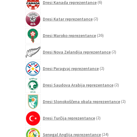
Dresi Kanada reprezentance
6
izdelkov
2
Dresi Katar reprezentance
2
izdelka
26
Dresi Maroko reprezentance
26
izdelkov
2
Dresi Nova Zelandija reprezentance
2
izdelka
2
Dresi Paragvaj reprezentance
2
izdelka
2
Dresi Saudova Arabija reprezentance
2
izdelka
2
Dresi Slonokoščena obala reprezentance
2
izdelk
2
Dresi Turčija reprezentance
2
izdelka
24
Senegal Anglija reprezentance
24