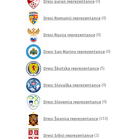
Dresi puran reprezentance
0
izdelkov
0
Dresi Romuniji reprezentance
0
izdelkov
0
Dresi Rusija reprezentance
0
izdelkov
0
Dresi San Marino reprezentance
0
izdelkov
5
Dresi Škotska reprezentance
5
izdelkov
0
Dresi Slovaška reprezentance
0
izdelkov
0
Dresi Slovenija reprezentance
0
izdelkov
153
Dresi Španija reprezentance
153
izdelkov
2
Dresi Srbiji reprezentance
2
izdelka