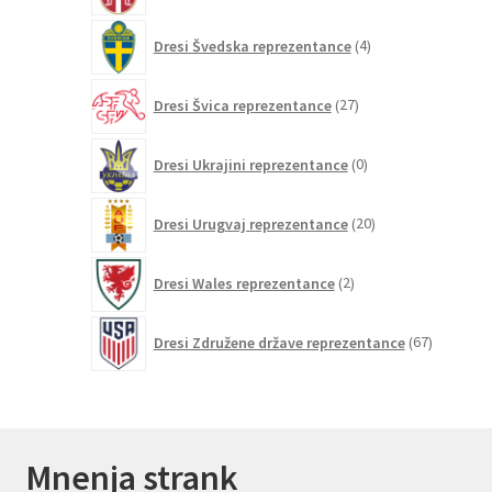
4
Dresi Švedska reprezentance
4
izdelki
27
Dresi Švica reprezentance
27
izdelkov
0
Dresi Ukrajini reprezentance
0
izdelkov
20
Dresi Urugvaj reprezentance
20
izdelkov
2
Dresi Wales reprezentance
2
izdelka
67
Dresi Združene države reprezentance
67
izdelkov
Mnenja strank