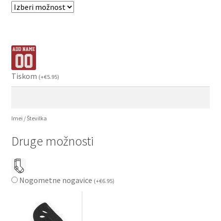
Tiskom
(
+
€
5.95
)
Imei / Številka
Druge možnosti
Nogometne nogavice
(
+
€
6.95
)