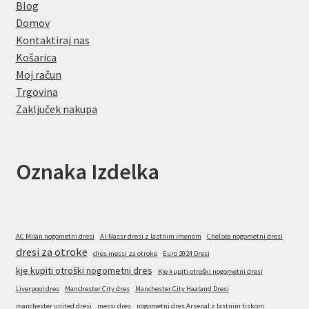
Blog
Domov
Kontaktiraj nas
Košarica
Moj račun
Trgovina
Zaključek nakupa
Oznaka Izdelka
AC Milan nogometni dresi
Al-Nassr dresi z lastnim imenom
Chelsea nogometni dresi
dresi za otroke
dres messi za otroke
Euro 2024 Dresi
kje kupiti otroški nogometni dres
Kje kupiti otroški nogometni dresi
Liverpool dres
Manchester City dres
Manchester City Haaland Dresi
manchester united dresi
messi dres
nogometni dres Arsenal z lastnim tiskom