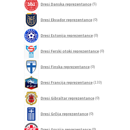
5
Dresi Danska reprezentance
5
izdelkov
0
Dresi Ekvador reprezentance
0
izdelkov
0
Dresi Estonija reprezentance
0
izdelkov
0
Dresi Ferski otoki reprezentance
0
izdelkov
0
Dresi Finska reprezentance
0
izdelkov
133
Dresi Francija reprezentance
133
izdelkov
0
Dresi Gibraltar reprezentance
0
izdelkov
0
Dresi Grčija reprezentance
0
izdelkov
0
Dresi Gruzija reprezentance
0