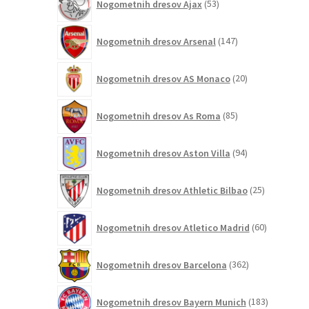
Nogometnih dresov Ajax
53
izdelkov
147
Nogometnih dresov Arsenal
147
izdelkov
20
Nogometnih dresov AS Monaco
20
izdelkov
85
Nogometnih dresov As Roma
85
izdelkov
94
Nogometnih dresov Aston Villa
94
izdelkov
25
Nogometnih dresov Athletic Bilbao
25
izdelkov
60
Nogometnih dresov Atletico Madrid
60
izdelkov
362
Nogometnih dresov Barcelona
362
izdelkov
183
Nogometnih dresov Bayern Munich
183
izdelkov