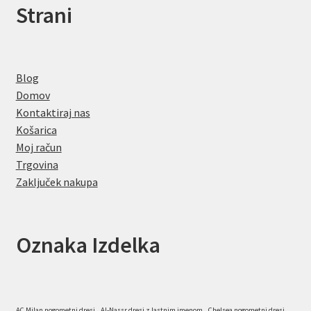
Strani
Blog
Domov
Kontaktiraj nas
Košarica
Moj račun
Trgovina
Zaključek nakupa
Oznaka Izdelka
AC Milan nogometni dresi
Al-Nassr dresi z lastnim imenom
Chelsea nogometni dresi