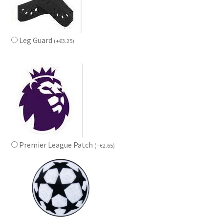
Leg Guard
(
+
€
3.25
)
Premier League Patch
(
+
€
2.65
)