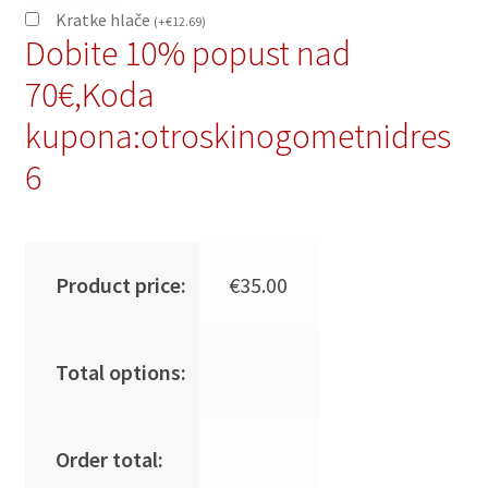
Kratke hlače
(
+
€
12.69
)
Dobite 10% popust nad
70€,Koda
kupona:otroskinogometnidres
6
Product price:
€
35.00
Total options:
Order total: