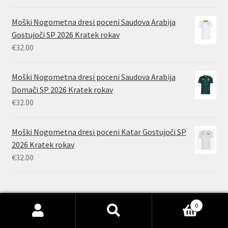
Moški Nogometna dresi poceni Saudova Arabija
Gostujoči SP 2026 Kratek rokav
€
32.00
Moški Nogometna dresi poceni Saudova Arabija
Domači SP 2026 Kratek rokav
€
32.00
Moški Nogometna dresi poceni Katar Gostujoči SP
2026 Kratek rokav
€
32.00
0
Išči:
Iskanje