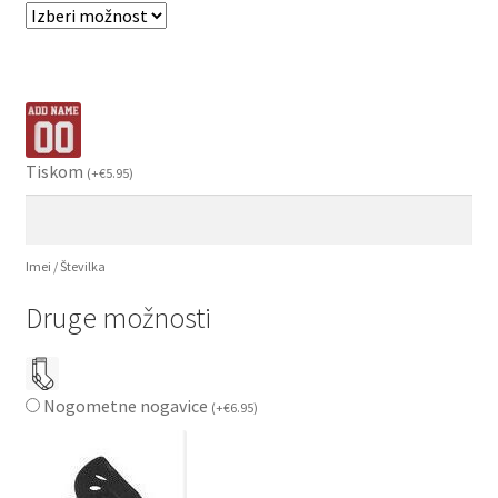
Tiskom
(
+
€
5.95
)
Imei / Številka
Druge možnosti
Nogometne nogavice
(
+
€
6.95
)