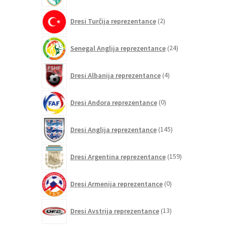
2
Dresi Turčija reprezentance
2
izdelka
24
Senegal Anglija reprezentance
24
izdelkov
4
Dresi Albanija reprezentance
4
izdelki
0
Dresi Andora reprezentance
0
izdelkov
145
Dresi Anglija reprezentance
145
izdelkov
159
Dresi Argentina reprezentance
159
izdelkov
0
Dresi Armenija reprezentance
0
izdelkov
13
Dresi Avstrija reprezentance
13
izdelkov