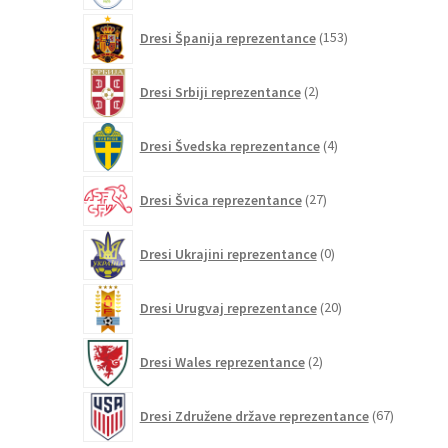
153
Dresi Španija reprezentance
153
izdelkov
2
Dresi Srbiji reprezentance
2
izdelka
4
Dresi Švedska reprezentance
4
izdelki
27
Dresi Švica reprezentance
27
izdelkov
0
Dresi Ukrajini reprezentance
0
izdelkov
20
Dresi Urugvaj reprezentance
20
izdelkov
2
Dresi Wales reprezentance
2
izdelka
67
Dresi Združene države reprezentance
67
izdelkov