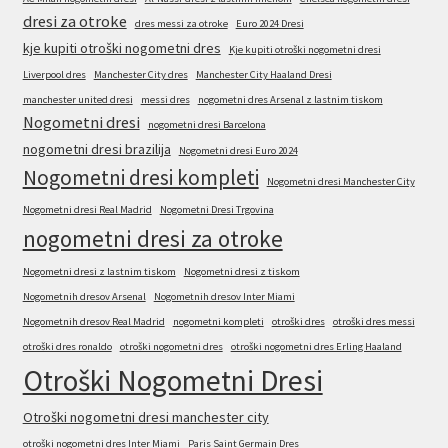
dresi za otroke
dres messi za otroke
Euro 2024 Dresi
kje kupiti otroški nogometni dres
Kje kupiti otroški nogometni dresi
Liverpool dres
Manchester City dres
Manchester City Haaland Dresi
manchester united dresi
messi dres
nogometni dres Arsenal z lastnim tiskom
Nogometni dresi
nogometni dresi Barcelona
nogometni dresi brazilija
Nogometni dresi Euro 2024
Nogometni dresi kompleti
Nogometni dresi Manchester City
Nogometni dresi Real Madrid
Nogometni Dresi Trgovina
nogometni dresi za otroke
Nogometni dresi z lastnim tiskom
Nogometni dresi z tiskom
Nogometnih dresov Arsenal
Nogometnih dresov Inter Miami
Nogometnih dresov Real Madrid
nogometni kompleti
otroški dres
otroški dres messi
otroški dres ronaldo
otroški nogometni dres
otroški nogometni dres Erling Haaland
Otroški Nogometni Dresi
Otroški nogometni dresi manchester city
otroški nogometni dres Inter Miami
Paris Saint Germain Dres