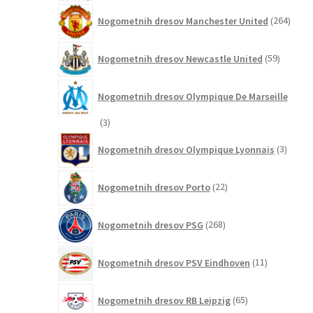
264
Nogometnih dresov Manchester United
264
izdel
59
Nogometnih dresov Newcastle United
59
izdelkov
Nogometnih dresov Olympique De Marseille
3
3
izdelki
3
Nogometnih dresov Olympique Lyonnais
3
izdelki
22
Nogometnih dresov Porto
22
izdelkov
268
Nogometnih dresov PSG
268
izdelkov
11
Nogometnih dresov PSV Eindhoven
11
izdelkov
65
Nogometnih dresov RB Leipzig
65
izdelkov