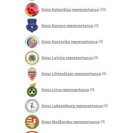
30
Dresi Kolumbija reprezentance
30
izdelkov
0
Dresi Kosovo reprezentance
0
izdelkov
0
Dresi Kostarika reprezentance
0
izdelkov
0
Dresi Latvija reprezentance
0
izdelkov
0
Dresi Lihtenštajn reprezentance
0
izdelkov
0
Dresi Litva reprezentance
0
izdelkov
0
Dresi Luksemburg reprezentance
0
izdelkov
0
Dresi Madžarska reprezentance
0
izdelkov