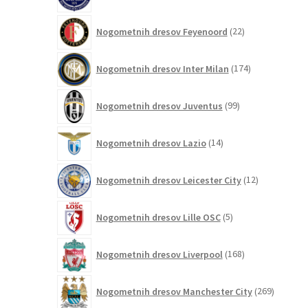
izdelkov
22
Nogometnih dresov Feyenoord
22
izdelkov
174
Nogometnih dresov Inter Milan
174
izdelkov
99
Nogometnih dresov Juventus
99
izdelkov
14
Nogometnih dresov Lazio
14
izdelkov
12
Nogometnih dresov Leicester City
12
izdelkov
5
Nogometnih dresov Lille OSC
5
izdelkov
168
Nogometnih dresov Liverpool
168
izdelkov
269
Nogometnih dresov Manchester City
269
izdelkov