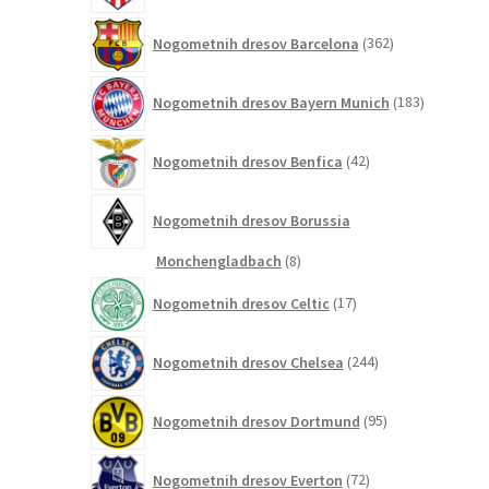
362
Nogometnih dresov Barcelona
362
izdelkov
183
Nogometnih dresov Bayern Munich
183
izdelkov
42
Nogometnih dresov Benfica
42
izdelkov
Nogometnih dresov Borussia
8
Monchengladbach
8
izdelkov
17
Nogometnih dresov Celtic
17
izdelkov
244
Nogometnih dresov Chelsea
244
izdelkov
95
Nogometnih dresov Dortmund
95
izdelkov
72
Nogometnih dresov Everton
72