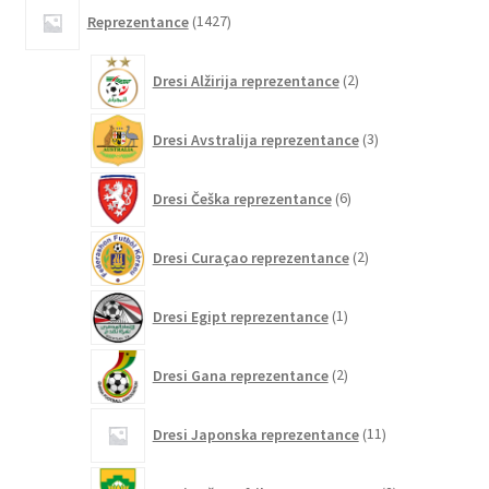
1427
Reprezentance
1427
izdelkov
2
Dresi Alžirija reprezentance
2
izdelka
3
Dresi Avstralija reprezentance
3
izdelki
6
Dresi Češka reprezentance
6
izdelkov
2
Dresi Curaçao reprezentance
2
izdelka
1
Dresi Egipt reprezentance
1
izdelek
2
Dresi Gana reprezentance
2
izdelka
11
Dresi Japonska reprezentance
11
izdelkov
2