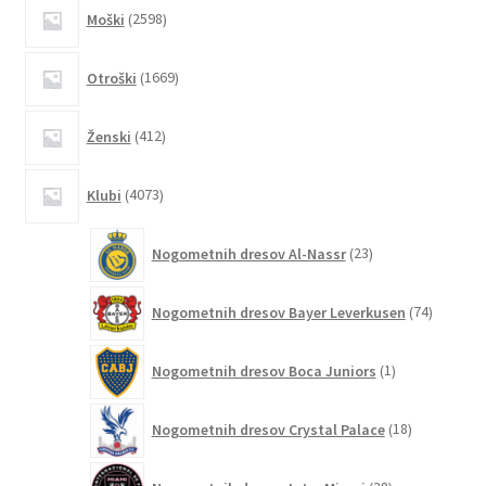
2598
Moški
2598
izdelkov
1669
Otroški
1669
izdelkov
412
Ženski
412
izdelkov
4073
Klubi
4073
izdelkov
23
Nogometnih dresov Al-Nassr
23
izdelkov
74
Nogometnih dresov Bayer Leverkusen
74
izdelkov
1
Nogometnih dresov Boca Juniors
1
izdelek
18
Nogometnih dresov Crystal Palace
18
izdelkov
38