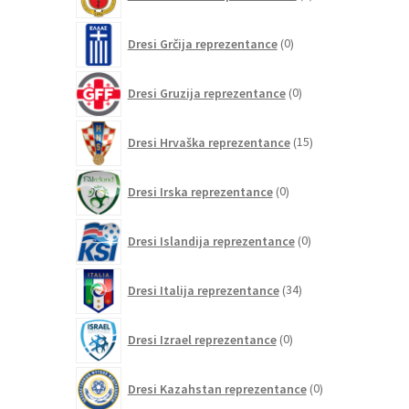
izdelkov
0
Dresi Grčija reprezentance
0
izdelkov
0
Dresi Gruzija reprezentance
0
izdelkov
15
Dresi Hrvaška reprezentance
15
izdelkov
0
Dresi Irska reprezentance
0
izdelkov
0
Dresi Islandija reprezentance
0
izdelkov
34
Dresi Italija reprezentance
34
izdelkov
0
Dresi Izrael reprezentance
0
izdelkov
0
Dresi Kazahstan reprezentance
0
izdelkov