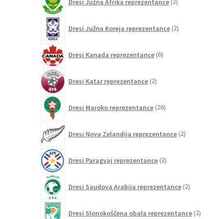
Dresi Južna Afrika reprezentance
2
izdelka
2
Dresi Južna Koreja reprezentance
2
izdelka
6
Dresi Kanada reprezentance
6
izdelkov
2
Dresi Katar reprezentance
2
izdelka
26
Dresi Maroko reprezentance
26
izdelkov
2
Dresi Nova Zelandija reprezentance
2
izdelka
2
Dresi Paragvaj reprezentance
2
izdelka
2
Dresi Saudova Arabija reprezentance
2
izdelka
2
Dresi Slonokoščena obala reprezentance
2
izdelk