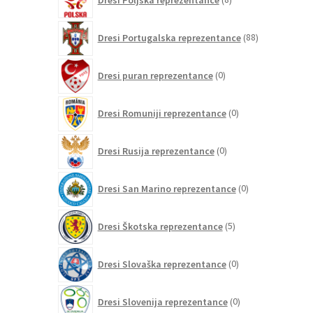
izdelkov
88
Dresi Portugalska reprezentance
88
izdelkov
0
Dresi puran reprezentance
0
izdelkov
0
Dresi Romuniji reprezentance
0
izdelkov
0
Dresi Rusija reprezentance
0
izdelkov
0
Dresi San Marino reprezentance
0
izdelkov
5
Dresi Škotska reprezentance
5
izdelkov
0
Dresi Slovaška reprezentance
0
izdelkov
0
Dresi Slovenija reprezentance
0
izdelkov