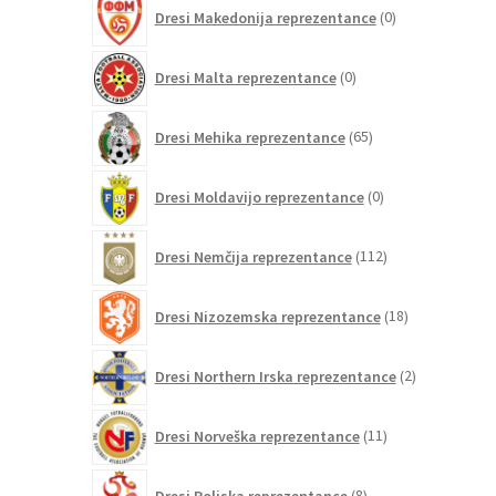
0
Dresi Makedonija reprezentance
0
izdelkov
0
Dresi Malta reprezentance
0
izdelkov
65
Dresi Mehika reprezentance
65
izdelkov
0
Dresi Moldavijo reprezentance
0
izdelkov
112
Dresi Nemčija reprezentance
112
izdelkov
18
Dresi Nizozemska reprezentance
18
izdelkov
2
Dresi Northern Irska reprezentance
2
izdelka
11
Dresi Norveška reprezentance
11
izdelkov
8
Dresi Poljska reprezentance
8