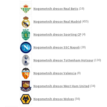
16
Nogometnih dresov Real Betis
16
izdelkov
455
Nogometnih dresov Real Madrid
455
izdelkov
4
Nogometnih dresov Sporting CP
4
izdelki
28
Nogometnih dresov SSC Napoli
28
izdelkov
130
Nogometnih dresov Tottenham Hotspur
130
izde
8
Nogometnih dresov Valencia
8
izdelkov
34
Nogometnih dresov West Ham United
34
izdelkov
56
Nogometnih dresov Wolves
56
izdelkov