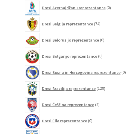
0
Dresi Azerbajdžanu reprezentance
0
izdelkov
74
Dresi Belgija reprezentance
74
izdelkov
0
Dresi Belorusijo reprezentance
0
izdelkov
0
Dresi Bolgarijo reprezentance
0
izdelkov
0
Dresi Bosna in Hercegovina reprezentance
0
izdel
128
Dresi Brazilija reprezentance
128
izdelkov
2
Dresi Češčina reprezentance
2
izdelka
0
Dresi Čile reprezentance
0
izdelkov
0