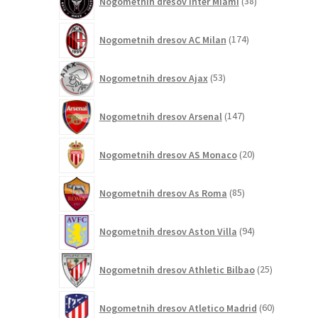
Nogometnih dresov Inter Miami
38
izdelkov
174
Nogometnih dresov AC Milan
174
izdelkov
53
Nogometnih dresov Ajax
53
izdelkov
147
Nogometnih dresov Arsenal
147
izdelkov
20
Nogometnih dresov AS Monaco
20
izdelkov
85
Nogometnih dresov As Roma
85
izdelkov
94
Nogometnih dresov Aston Villa
94
izdelkov
25
Nogometnih dresov Athletic Bilbao
25
izdelkov
60
Nogometnih dresov Atletico Madrid
60
izdelkov