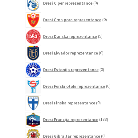
Dresi Ciper reprezentance
0
izdelkov
0
Dresi Črna gora reprezentance
0
izdelkov
5
Dresi Danska reprezentance
5
izdelkov
0
Dresi Ekvador reprezentance
0
izdelkov
0
Dresi Estonija reprezentance
0
izdelkov
0
Dresi Ferski otoki reprezentance
0
izdelkov
0
Dresi Finska reprezentance
0
izdelkov
133
Dresi Francija reprezentance
133
izdelkov
0
Dresi Gibraltar reprezentance
0