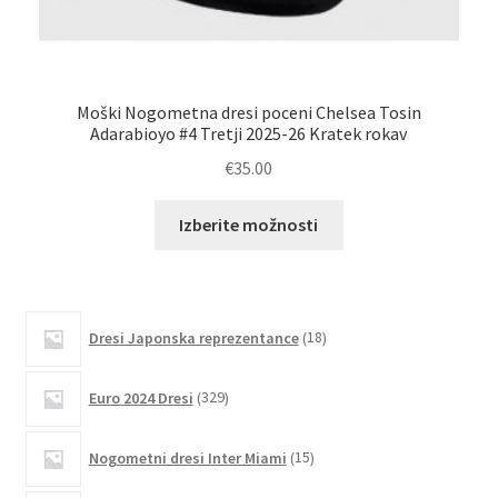
Moški Nogometna dresi poceni Chelsea Tosin
Mo
Adarabioyo #4 Tretji 2025-26 Kratek rokav
€
35.00
Ta
Izberite možnosti
izdelek
ima
več
različic.
18
Dresi Japonska reprezentance
18
izdelkov
Možnosti
lahko
329
Euro 2024 Dresi
329
izberete
izdelkov
na
15
Nogometni dresi Inter Miami
15
strani
izdelkov
izdelka