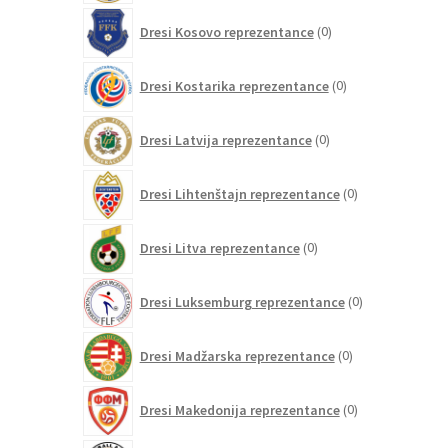
0
Dresi Kosovo reprezentance
0
izdelkov
0
Dresi Kostarika reprezentance
0
izdelkov
0
Dresi Latvija reprezentance
0
izdelkov
0
Dresi Lihtenštajn reprezentance
0
izdelkov
0
Dresi Litva reprezentance
0
izdelkov
0
Dresi Luksemburg reprezentance
0
izdelkov
0
Dresi Madžarska reprezentance
0
izdelkov
0
Dresi Makedonija reprezentance
0
izdelkov