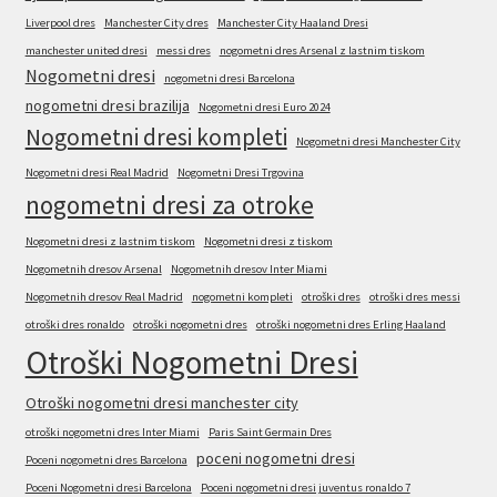
Liverpool dres
Manchester City dres
Manchester City Haaland Dresi
manchester united dresi
messi dres
nogometni dres Arsenal z lastnim tiskom
Nogometni dresi
nogometni dresi Barcelona
nogometni dresi brazilija
Nogometni dresi Euro 2024
Nogometni dresi kompleti
Nogometni dresi Manchester City
Nogometni dresi Real Madrid
Nogometni Dresi Trgovina
nogometni dresi za otroke
Nogometni dresi z lastnim tiskom
Nogometni dresi z tiskom
Nogometnih dresov Arsenal
Nogometnih dresov Inter Miami
Nogometnih dresov Real Madrid
nogometni kompleti
otroški dres
otroški dres messi
otroški dres ronaldo
otroški nogometni dres
otroški nogometni dres Erling Haaland
Otroški Nogometni Dresi
Otroški nogometni dresi manchester city
otroški nogometni dres Inter Miami
Paris Saint Germain Dres
poceni nogometni dresi
Poceni nogometni dres Barcelona
Poceni Nogometni dresi Barcelona
Poceni nogometni dresi juventus ronaldo 7