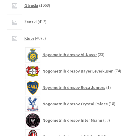
1669
Otroški
1669
izdelkov
412
Ženski
412
izdelkov
4073
Klubi
4073
izdelkov
23
Nogometnih dresov Al-Nassr
23
izdelkov
74
Nogometnih dresov Bayer Leverkusen
74
izdelkov
1
Nogometnih dresov Boca Juniors
1
izdelek
18
Nogometnih dresov Crystal Palace
18
izdelkov
38
Nogometnih dresov Inter Miami
38
izdelkov
174