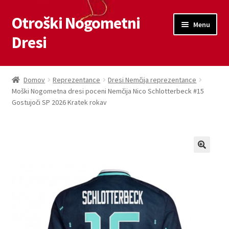
Otroški Nogometni
Skip
Skip
Menu
to
to
Dresi
navigation
content
Domov
Domov
Reprezentance
Dresi Nemčija reprezentance
Moški Nogometna dresi poceni Nemčija Nico Schlotterbeck #15
Blog
Gostujoči SP 2026 Kratek rokav
Kontaktiraj nas
Košarica
Moj račun
Trgovina
Zaključek nakupa