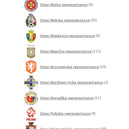
0
Dresi Malta reprezentance
0
izdelkov
65
Dresi Mehika reprezentance
65
izdelkov
0
Dresi Moldavijo reprezentance
0
izdelkov
112
Dresi Nemčija reprezentance
112
izdelkov
18
Dresi Nizozemska reprezentance
18
izdelkov
2
Dresi Northern Irska reprezentance
2
izdelka
11
Dresi Norveška reprezentance
11
izdelkov
8
Dresi Poljska reprezentance
8
izdelkov
88
Dresi Portugalska reprezentance
88