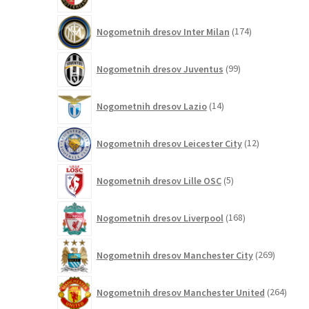
izdelkov
174
Nogometnih dresov Inter Milan
174
izdelkov
99
Nogometnih dresov Juventus
99
izdelkov
14
Nogometnih dresov Lazio
14
izdelkov
12
Nogometnih dresov Leicester City
12
izdelkov
5
Nogometnih dresov Lille OSC
5
izdelkov
168
Nogometnih dresov Liverpool
168
izdelkov
269
Nogometnih dresov Manchester City
269
izdelkov
264
Nogometnih dresov Manchester United
264
izdel