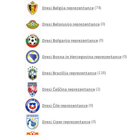
74
Dresi Belgija reprezentance
74
izdelkov
0
Dresi Belorusijo reprezentance
0
izdelkov
0
Dresi Bolgarijo reprezentance
0
izdelkov
0
Dresi Bosna in Hercegovina reprezentance
0
izdel
128
Dresi Brazilija reprezentance
128
izdelkov
2
Dresi Češčina reprezentance
2
izdelka
0
Dresi Čile reprezentance
0
izdelkov
0
Dresi Ciper reprezentance
0
izdelkov
0