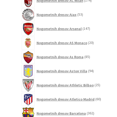
Nogometnih dresov AC Milan
174
izdelkov
53
Nogometnih dresov Ajax
53
izdelkov
147
Nogometnih dresov Arsenal
147
izdelkov
20
Nogometnih dresov AS Monaco
20
izdelkov
85
Nogometnih dresov As Roma
85
izdelkov
94
Nogometnih dresov Aston Villa
94
izdelkov
25
Nogometnih dresov Athletic Bilbao
25
izdelkov
60
Nogometnih dresov Atletico Madrid
60
izdelkov
362
Nogometnih dresov Barcelona
362
izdelkov