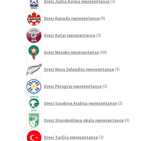
Dresi Južna Koreja reprezentance
2
izdelka
6
Dresi Kanada reprezentance
6
izdelkov
2
Dresi Katar reprezentance
2
izdelka
26
Dresi Maroko reprezentance
26
izdelkov
2
Dresi Nova Zelandija reprezentance
2
izdelka
2
Dresi Paragvaj reprezentance
2
izdelka
2
Dresi Saudova Arabija reprezentance
2
izdelka
2
Dresi Slonokoščena obala reprezentance
2
izdelk
2
Dresi Turčija reprezentance
2
izdelka