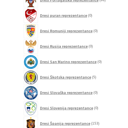
izdelkov
0
Dresi puran reprezentance
0
izdelkov
0
Dresi Romuniji reprezentance
0
izdelkov
0
Dresi Rusija reprezentance
0
izdelkov
0
Dresi San Marino reprezentance
0
izdelkov
5
Dresi Škotska reprezentance
5
izdelkov
0
Dresi Slovaška reprezentance
0
izdelkov
0
Dresi Slovenija reprezentance
0
izdelkov
153
Dresi Španija reprezentance
153
izdelkov