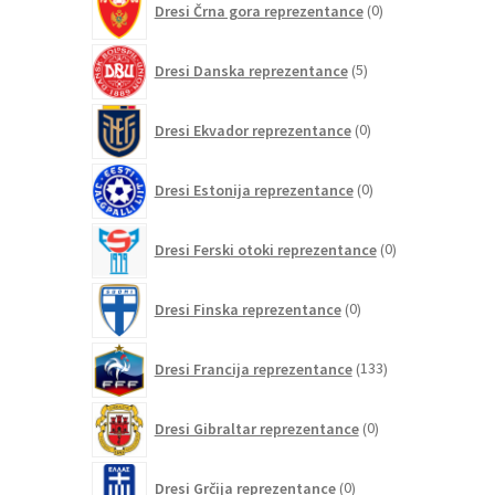
Dresi Črna gora reprezentance
0
izdelkov
5
Dresi Danska reprezentance
5
izdelkov
0
Dresi Ekvador reprezentance
0
izdelkov
0
Dresi Estonija reprezentance
0
izdelkov
0
Dresi Ferski otoki reprezentance
0
izdelkov
0
Dresi Finska reprezentance
0
izdelkov
133
Dresi Francija reprezentance
133
izdelkov
0
Dresi Gibraltar reprezentance
0
izdelkov
0
Dresi Grčija reprezentance
0