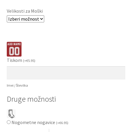
Velikosti za Moški
Tiskom
(
+
€
5.95
)
Imei / Številka
Druge možnosti
Nogometne nogavice
(
+
€
6.95
)