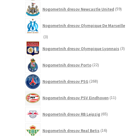
59
Nogometnih dresov Newcastle United
59
izdelkov
Nogometnih dresov Olympique De Marseille
3
3
izdelki
3
Nogometnih dresov Olympique Lyonnais
3
izdelki
22
Nogometnih dresov Porto
22
izdelkov
268
Nogometnih dresov PSG
268
izdelkov
11
Nogometnih dresov PSV Eindhoven
11
izdelkov
65
Nogometnih dresov RB Leipzig
65
izdelkov
16
Nogometnih dresov Real Betis
16
izdelkov