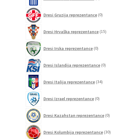
izdelkov
0
Dresi Gruzija reprezentance
0
izdelkov
15
Dresi Hrvaška reprezentance
15
izdelkov
0
Dresi Irska reprezentance
0
izdelkov
0
Dresi Islandija reprezentance
0
izdelkov
34
Dresi Italija reprezentance
34
izdelkov
0
Dresi Izrael reprezentance
0
izdelkov
0
Dresi Kazahstan reprezentance
0
izdelkov
30
Dresi Kolumbija reprezentance
30
izdelkov