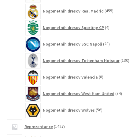
455
Nogometnih dresov Real Madrid
455
izdelkov
4
Nogometnih dresov Sporting CP
4
izdelki
28
Nogometnih dresov SSC Napoli
28
izdelkov
130
Nogometnih dresov Tottenham Hotspur
130
izde
8
Nogometnih dresov Valencia
8
izdelkov
34
Nogometnih dresov West Ham United
34
izdelkov
56
Nogometnih dresov Wolves
56
izdelkov
1427
Reprezentance
1427
izdelkov