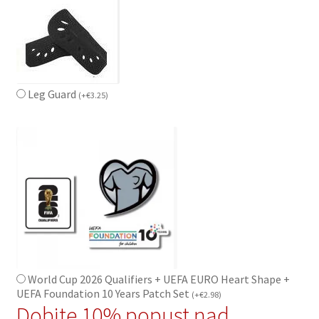
Leg Guard
(
+
€
3.25
)
World Cup 2026 Qualifiers + UEFA EURO Heart Shape +
UEFA Foundation 10 Years Patch Set
(
+
€
2.98
)
Dobite 10% popust nad