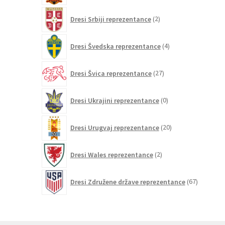
2
Dresi Srbiji reprezentance
2
izdelka
4
Dresi Švedska reprezentance
4
izdelki
27
Dresi Švica reprezentance
27
izdelkov
0
Dresi Ukrajini reprezentance
0
izdelkov
20
Dresi Urugvaj reprezentance
20
izdelkov
2
Dresi Wales reprezentance
2
izdelka
67
Dresi Združene države reprezentance
67
izdelkov