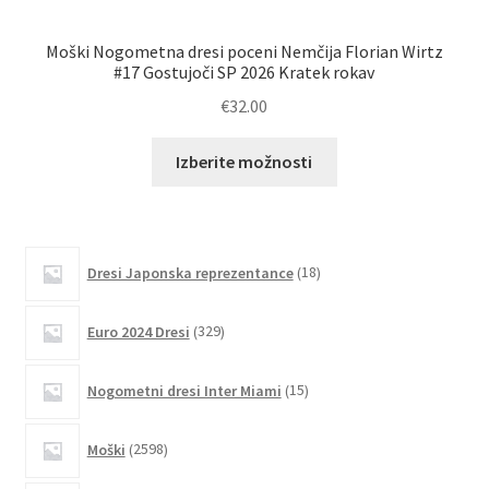
Moški Nogometna dresi poceni Nemčija Florian Wirtz
M
#17 Gostujoči SP 2026 Kratek rokav
€
32.00
Ta
Izberite možnosti
izdelek
ima
več
različic.
18
Dresi Japonska reprezentance
18
izdelkov
Možnosti
lahko
329
Euro 2024 Dresi
329
izberete
izdelkov
na
15
Nogometni dresi Inter Miami
15
strani
izdelkov
izdelka
2598
Moški
2598
izdelkov