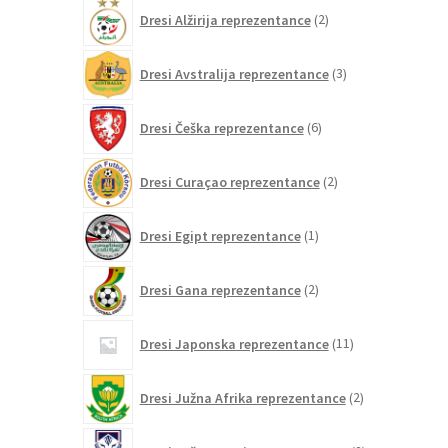
2
Dresi Alžirija reprezentance
2
izdelka
3
Dresi Avstralija reprezentance
3
izdelki
6
Dresi Češka reprezentance
6
izdelkov
2
Dresi Curaçao reprezentance
2
izdelka
1
Dresi Egipt reprezentance
1
izdelek
2
Dresi Gana reprezentance
2
izdelka
11
Dresi Japonska reprezentance
11
izdelkov
2
Dresi Južna Afrika reprezentance
2
izdelka
2