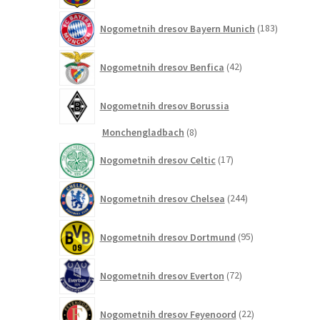
183
Nogometnih dresov Bayern Munich
183
izdelkov
42
Nogometnih dresov Benfica
42
izdelkov
Nogometnih dresov Borussia
8
Monchengladbach
8
izdelkov
17
Nogometnih dresov Celtic
17
izdelkov
244
Nogometnih dresov Chelsea
244
izdelkov
95
Nogometnih dresov Dortmund
95
izdelkov
72
Nogometnih dresov Everton
72
izdelkov
22
Nogometnih dresov Feyenoord
22