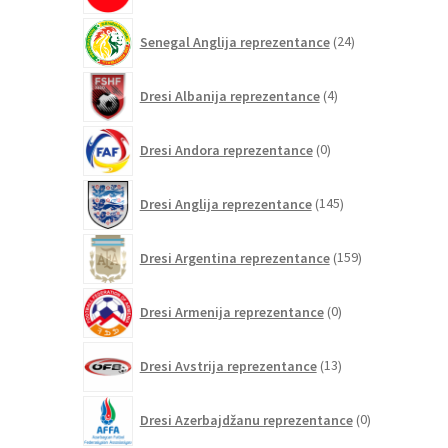
24
Senegal Anglija reprezentance
24
izdelkov
4
Dresi Albanija reprezentance
4
izdelki
0
Dresi Andora reprezentance
0
izdelkov
145
Dresi Anglija reprezentance
145
izdelkov
159
Dresi Argentina reprezentance
159
izdelkov
0
Dresi Armenija reprezentance
0
izdelkov
13
Dresi Avstrija reprezentance
13
izdelkov
0
Dresi Azerbajdžanu reprezentance
0
izdelkov