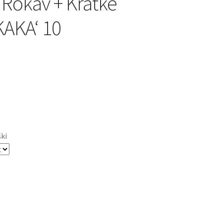
 Rokav + Kratke
KAKA‘ 10
ški