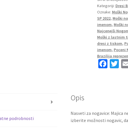
Kategoriji:
Dresi B
SP
Oznake:
Moški No
2022
SP 2022
,
Moški no
Kratek
imenom
,
Moški n
Rokav
Najcenejši Nogom
+
Moški z lastnim 
Kratke
dresi z tiskom
,
Po
hlače
imenom
,
Poceni 
KAKA‘
Brazilija reprez
Fa
T
10
ce
wi
količina
b
tt
o
er
Opis
o
s
k
Nasveti za nogavice: Majica ne
atne podrobnosti
izberite možnosti nogavic, da 