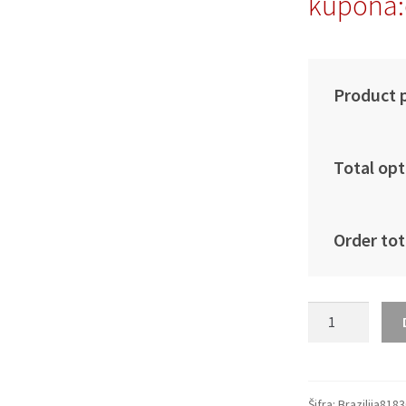
kupona:
Product p
Total opt
Order tot
Moški
Nogometni
dresi
Brazilija
Domači
Šifra:
Brazilija818