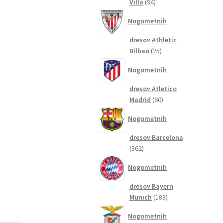
94
Villa
94
izdelkov
Nogometnih
dresov Athletic
25
Bilbao
25
izdelkov
Nogometnih
dresov Atletico
60
Madrid
60
izdelkov
Nogometnih
dresov Barcelona
362
362
izdelkov
Nogometnih
dresov Bayern
183
Munich
183
izdelkov
Nogometnih