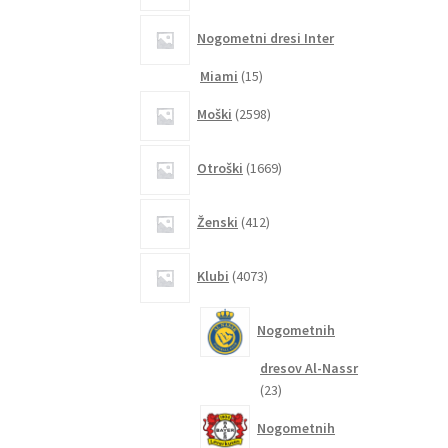
Nogometni dresi Inter
15
Miami
15
izdelkov
2598
Moški
2598
izdelkov
1669
Otroški
1669
izdelkov
412
Ženski
412
izdelkov
4073
Klubi
4073
izdelkov
Nogometnih
dresov Al-Nassr
23
23
izdelkov
Nogometnih