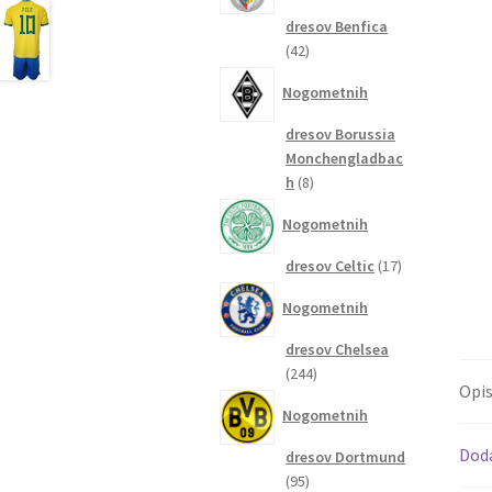
dresov Benfica
42
42
izdelkov
Nogometnih
dresov Borussia
Monchengladbac
8
h
8
izdelkov
Nogometnih
17
dresov Celtic
17
izdelkov
Nogometnih
dresov Chelsea
244
244
Opi
izdelkov
Nogometnih
Dod
dresov Dortmund
95
95