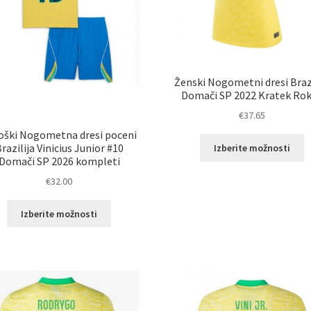
Ženski Nogometni dresi Brazi
Domači SP 2022 Kratek Ro
€
37.65
oški Nogometna dresi poceni
T
razilija Vinicius Junior #10
Izberite možnosti
i
Domači SP 2026 kompleti
i
€
32.00
v
ra
Ta
Izberite možnosti
M
izdelek
l
ima
i
več
n
različic.
st
Možnosti
i
lahko