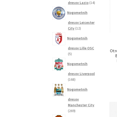
14
dresov Lazio
14
izdelkov
Nogometnih
dresov Leicester
12
City
12
izdelkov
Nogometnih
dresov Lille OSC
Otr
5
5
B
izdelkov
Nogometnih
dresov Liverpool
168
168
izdelkov
Nogometnih
dresov
Manchester City
269
269
izdelkov