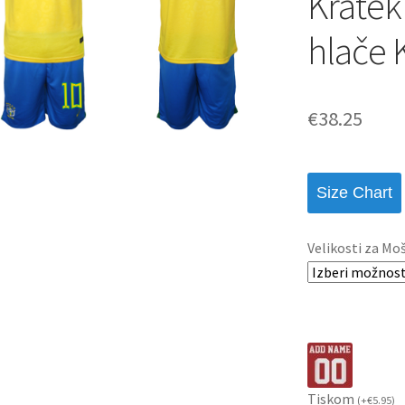
Kratek
hlače 
€
38.25
Size Chart
Velikosti za Mo
Tiskom
(
+
€
5.95
)