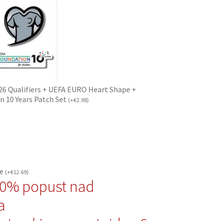
26 Qualifiers + UEFA EURO Heart Shape +
n 10 Years Patch Set
(
+
€
2.98
)
če
(
+
€
12.69
)
10% popust nad
a