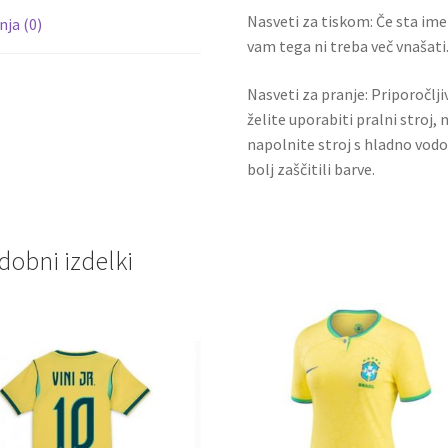
Nasveti za tiskom: Če sta ime i
ja (0)
vam tega ni treba več vnašati.
Nasveti za pranje: Priporočlj
želite uporabiti pralni stroj, 
napolnite stroj s hladno vodo
bolj zaščitili barve.
dobni izdelki