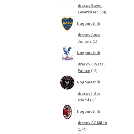
dresov Bayer
74
Leverkusen
74
izdelkov
Nogometnih
dresov Boca
1
Juniors
1
izdelek
Nogometnih
dresov Crystal
18
Palace
18
izdelkov
Nogometnih
dresov Inter
38
Miami
38
izdelkov
Nogometnih
dresov AC Milan
174
174