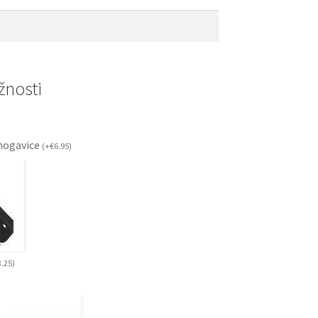
nosti
ogavice
(
+
€
6.95
)
3.25
)