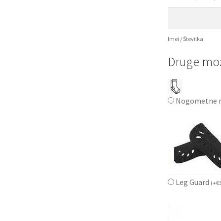
Imei / Številka
Druge mož
Nogometne n
Leg Guard
(
+
€