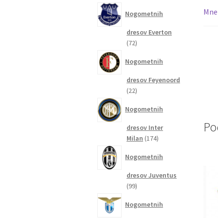
izdelkov
Mnen
Nogometnih
dresov Everton
72
72
izdelkov
Nogometnih
dresov Feyenoord
22
22
izdelkov
Nogometnih
Po
dresov Inter
174
Milan
174
izdelkov
Nogometnih
dresov Juventus
99
99
izdelkov
Nogometnih