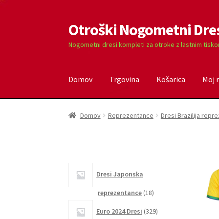
Otroški Nogometni Dre
Skip
Skip
to
to
Nogometni dresi kompleti za otroke z lastnim tisk
navigation
content
Domov
Trgovina
Košarica
Moj 
Domov
Blog
Kontaktiraj nas
Košarica
Moj ra
Domov
Reprezentance
Dresi Brazilija rep
Dresi Japonska
18
reprezentance
18
izdelkov
329
Euro 2024 Dresi
329
izdelkov