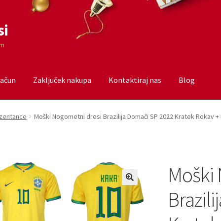
si
om
račun
Zaključek nakupa
Kontaktiraj nas
Blog
čun
Trgovina
Zaključek nakupa
rezentance
Moški Nogometni dresi Brazilija Domači SP 2022 Kratek Rokav + 
Moški 
Brazil