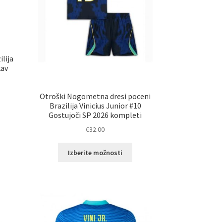
lija
kav
Otroški Nogometna dresi poceni
a
Brazilija Vinicius Junior #10
zdelek
Gostujoči SP 2026 kompleti
ma
€
32.00
eč
zličic.
Ta
Izberite možnosti
ožnosti
izdelek
ahko
ima
zberete
več
a
različic.
rani
Možnosti
zdelka
lahko