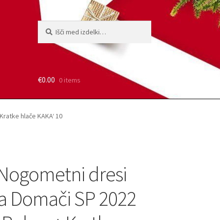
Išči:
Iskanje
€
0.00
0 items
Kratke hlače KAKA‘ 10
Nogometni dresi
ija Domači SP 2022