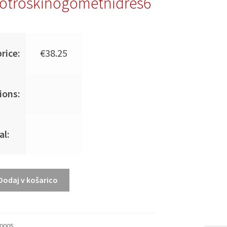
otroskinogometnidres6
rice:
€
38.25
ions:
al:
Dodaj v košarico
30005