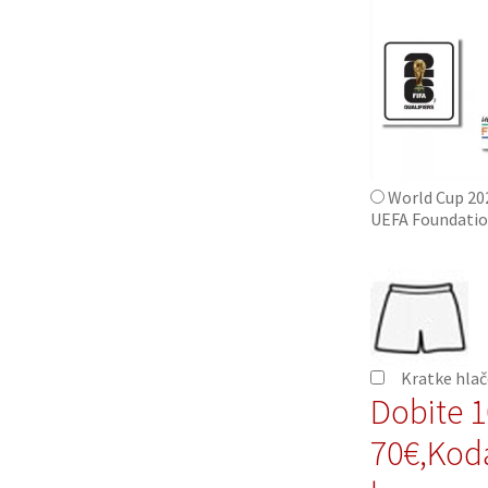
World Cup 20
UEFA Foundatio
Kratke hla
Dobite 
70€,Kod