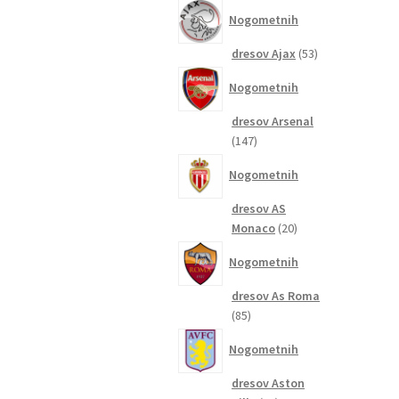
izdelkov
Nogometnih
53
dresov Ajax
53
izdelkov
Nogometnih
dresov Arsenal
147
147
izdelkov
Nogometnih
dresov AS
20
Monaco
20
izdelkov
Nogometnih
dresov As Roma
85
85
izdelkov
Nogometnih
dresov Aston