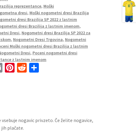
razilija reprezentance
,
Moški
gometna dresi
,
Moški nogometni dresi Brazilija
gometni dresi Brazilija SP 2022 z lastnim
ogometni dresi Brazilija z lastnim imenom
,
etni Dresi
,
Nogometni dresi Brazilija SP 2022 za
tiskom
,
Nogometni Dresi Trgovina
,
Nogometni
ceni Moški nogometni dresi Brazilija z lastnim
Nogometni Dresi
,
Poceni nogometni dresi
entance z lastnim imenom
E
Pi
R
S
m
nt
e
h
ai
er
d
ar
l
es
di
e
t
t
 vsebuje nogavic privzeto. Če želite nogavice,
jih plačate.