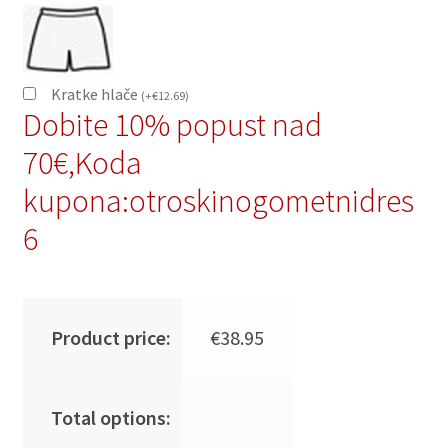
Kratke hlače
(
+
€
12.69
)
Dobite 10% popust nad
70€,Koda
kupona:otroskinogometnidres
6
Product price:
€
38.95
Total options: