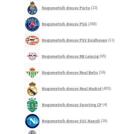
22
Nogometnih dresov Porto
22
izdelkov
268
Nogometnih dresov PSG
268
izdelkov
11
Nogometnih dresov PSV Eindhoven
11
izdelkov
65
Nogometnih dresov RB Leipzig
65
izdelkov
16
Nogometnih dresov Real Betis
16
izdelkov
455
Nogometnih dresov Real Madrid
455
izdelkov
4
Nogometnih dresov Sporting CP
4
izdelki
28
Nogometnih dresov SSC Napoli
28
izdelkov
130