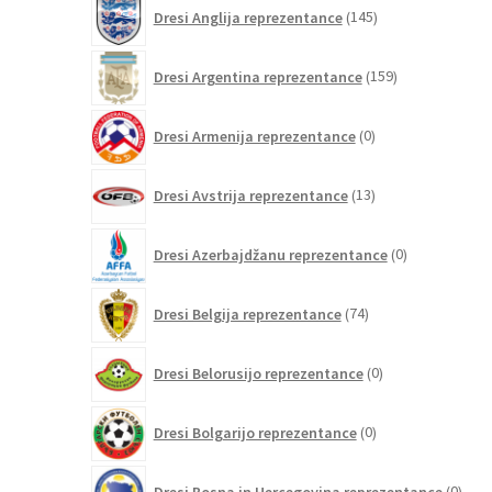
145
Dresi Anglija reprezentance
145
izdelkov
159
Dresi Argentina reprezentance
159
izdelkov
0
Dresi Armenija reprezentance
0
izdelkov
13
Dresi Avstrija reprezentance
13
izdelkov
0
Dresi Azerbajdžanu reprezentance
0
izdelkov
74
Dresi Belgija reprezentance
74
izdelkov
0
Dresi Belorusijo reprezentance
0
izdelkov
0
Dresi Bolgarijo reprezentance
0
izdelkov
0
Dresi Bosna in Hercegovina reprezentance
0