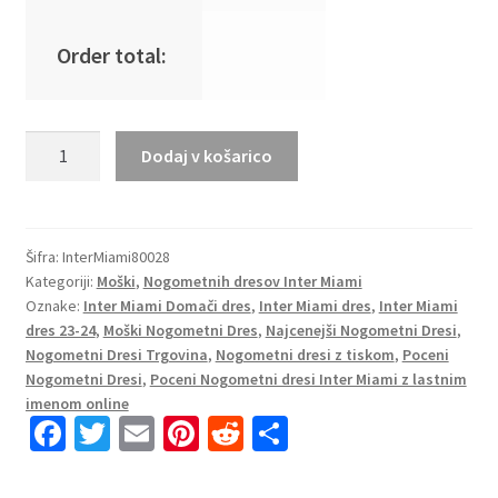
Order total:
Moški
Dodaj v košarico
Nogometni
dresi
Inter
Miami
Šifra:
InterMiami80028
Kategoriji:
Moški
,
Nogometnih dresov Inter Miami
CF
Oznake:
Inter Miami Domači dres
,
Inter Miami dres
,
Inter Miami
Domači
dres 23-24
,
Moški Nogometni Dres
,
Najcenejši Nogometni Dresi
,
2023-
Nogometni Dresi Trgovina
,
Nogometni dresi z tiskom
,
Poceni
24
Nogometni Dresi
,
Poceni Nogometni dresi Inter Miami z lastnim
Kratek
imenom online
Rokav
Fa
T
E
Pi
R
S
Lionel
ce
wi
m
nt
e
h
Messi