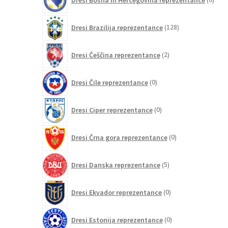
izdel
128
Dresi Brazilija reprezentance
128
izdelkov
2
Dresi Češčina reprezentance
2
izdelka
0
Dresi Čile reprezentance
0
izdelkov
0
Dresi Ciper reprezentance
0
izdelkov
0
Dresi Črna gora reprezentance
0
izdelkov
5
Dresi Danska reprezentance
5
izdelkov
0
Dresi Ekvador reprezentance
0
izdelkov
0
Dresi Estonija reprezentance
0
izdelkov