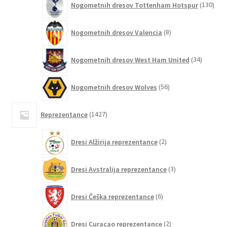
Nogometnih dresov Tottenham Hotspur
130
izde
8
Nogometnih dresov Valencia
8
izdelkov
34
Nogometnih dresov West Ham United
34
izdelkov
56
Nogometnih dresov Wolves
56
izdelkov
1427
Reprezentance
1427
izdelkov
2
Dresi Alžirija reprezentance
2
izdelka
3
Dresi Avstralija reprezentance
3
izdelki
6
Dresi Češka reprezentance
6
izdelkov
2
Dresi Curaçao reprezentance
2