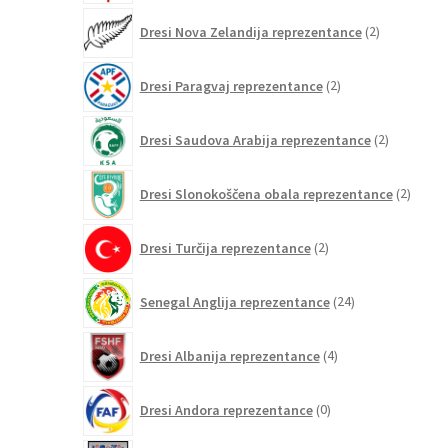
2
Dresi Nova Zelandija reprezentance
2
izdelka
2
Dresi Paragvaj reprezentance
2
izdelka
2
Dresi Saudova Arabija reprezentance
2
izdelka
2
Dresi Slonokoščena obala reprezentance
2
izdelk
2
Dresi Turčija reprezentance
2
izdelka
24
Senegal Anglija reprezentance
24
izdelkov
4
Dresi Albanija reprezentance
4
izdelki
0
Dresi Andora reprezentance
0
izdelkov