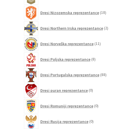
18
Dresi Nizozemska reprezentance
18
izdelkov
2
Dresi Northern Irska reprezentance
2
izdelka
11
Dresi Norveška reprezentance
11
izdelkov
8
Dresi Poljska reprezentance
8
izdelkov
88
Dresi Portugalska reprezentance
88
izdelkov
0
Dresi puran reprezentance
0
izdelkov
0
Dresi Romuniji reprezentance
0
izdelkov
0
Dresi Rusija reprezentance
0
izdelkov