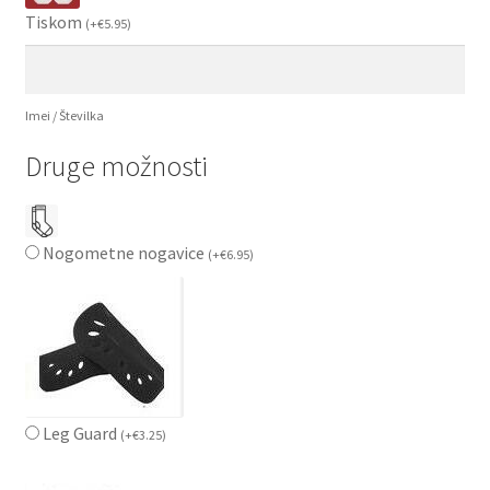
Tiskom
(
+
€
5.95
)
Imei / Številka
Druge možnosti
Nogometne nogavice
(
+
€
6.95
)
Leg Guard
(
+
€
3.25
)