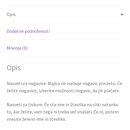
b
tt
ai
er
d
ar
10
o
er
l
es
di
e
količina
Opis
o
t
t
k
Dodatne podrobnosti
Mnenja (0)
Opis
Nasveti za nogavice: Majica ne vsebuje nogavic privzeto. Če
želite nogavice, izberite možnosti nogavic, da jih plačate.
Nasveti za tiskom: Če sta ime in številka na sliki natanko
to, kar želite, vam tega ni treba več vnašati. Če ni, potem
vnesite želeno ime in številko.