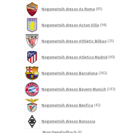
85
Nogometnih dresov As Roma
85
izdelkov
94
Nogometnih dresov Aston Villa
94
izdelkov
25
Nogometnih dresov Athletic Bilbao
25
izdelkov
60
Nogometnih dresov Atletico Madrid
60
izdelkov
362
Nogometnih dresov Barcelona
362
izdelkov
183
Nogometnih dresov Bayern Munich
183
izdelkov
42
Nogometnih dresov Benfica
42
izdelkov
Nogometnih dresov Borussia
8
Monchengladbach
8