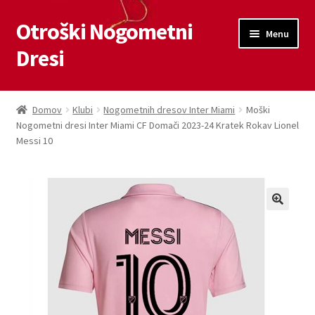
Otroški Nogometni
Skip
Skip
Menu
to
to
Dresi
navigation
content
Domov
Domov
Klubi
Nogometnih dresov Inter Miami
Moški
Nogometni dresi Inter Miami CF Domači 2023-24 Kratek Rokav Lionel
Blog
Messi 10
Kontaktiraj nas
Košarica
Moj račun
Trgovina
Zaključek nakupa