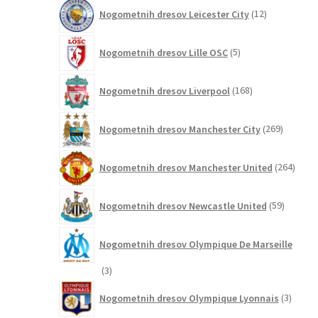
12
Nogometnih dresov Leicester City
12
izdelkov
5
Nogometnih dresov Lille OSC
5
izdelkov
168
Nogometnih dresov Liverpool
168
izdelkov
269
Nogometnih dresov Manchester City
269
izdelkov
264
Nogometnih dresov Manchester United
264
izdel
59
Nogometnih dresov Newcastle United
59
izdelkov
Nogometnih dresov Olympique De Marseille
3
3
izdelki
3
Nogometnih dresov Olympique Lyonnais
3
izdelki