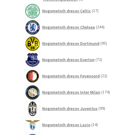
izdelkov
17
Nogometnih dresov Celtic
17
izdelkov
244
Nogometnih dresov Chelsea
244
izdelkov
95
Nogometnih dresov Dortmund
95
izdelkov
72
Nogometnih dresov Everton
72
izdelkov
22
Nogometnih dresov Feyenoord
22
izdelkov
174
Nogometnih dresov Inter Milan
174
izdelkov
99
Nogometnih dresov Juventus
99
izdelkov
14
Nogometnih dresov Lazio
14
izdelkov