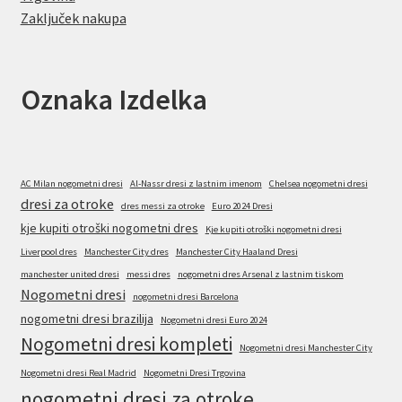
Zaključek nakupa
Oznaka Izdelka
AC Milan nogometni dresi
Al-Nassr dresi z lastnim imenom
Chelsea nogometni dresi
dresi za otroke
dres messi za otroke
Euro 2024 Dresi
kje kupiti otroški nogometni dres
Kje kupiti otroški nogometni dresi
Liverpool dres
Manchester City dres
Manchester City Haaland Dresi
manchester united dresi
messi dres
nogometni dres Arsenal z lastnim tiskom
Nogometni dresi
nogometni dresi Barcelona
nogometni dresi brazilija
Nogometni dresi Euro 2024
Nogometni dresi kompleti
Nogometni dresi Manchester City
Nogometni dresi Real Madrid
Nogometni Dresi Trgovina
nogometni dresi za otroke