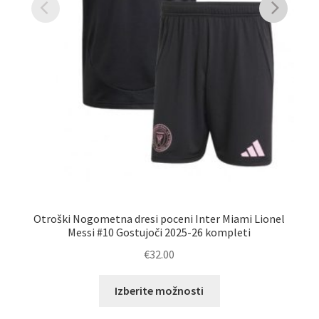
Vr
Otroški Nogometna dresi poceni Inter Miami Lionel
Messi #10 Gostujoči 2025-26 kompleti
€
32.00
Ta
Izberite možnosti
izdelek
ima