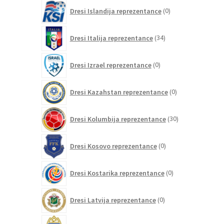
0
Dresi Islandija reprezentance
0
izdelkov
34
Dresi Italija reprezentance
34
izdelkov
0
Dresi Izrael reprezentance
0
izdelkov
0
Dresi Kazahstan reprezentance
0
izdelkov
30
Dresi Kolumbija reprezentance
30
izdelkov
0
Dresi Kosovo reprezentance
0
izdelkov
0
Dresi Kostarika reprezentance
0
izdelkov
0
Dresi Latvija reprezentance
0
izdelkov
0