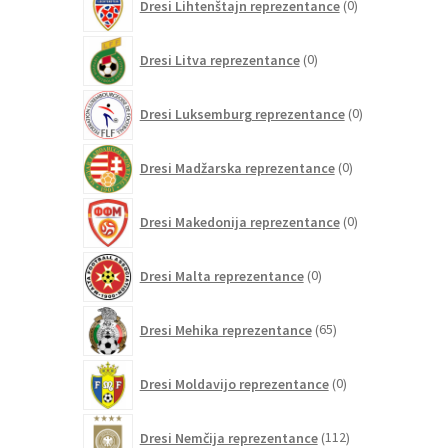
Dresi Lihtenštajn reprezentance
0
izdelkov
0
Dresi Litva reprezentance
0
izdelkov
0
Dresi Luksemburg reprezentance
0
izdelkov
0
Dresi Madžarska reprezentance
0
izdelkov
0
Dresi Makedonija reprezentance
0
izdelkov
0
Dresi Malta reprezentance
0
izdelkov
65
Dresi Mehika reprezentance
65
izdelkov
0
Dresi Moldavijo reprezentance
0
izdelkov
112
Dresi Nemčija reprezentance
112
izdelkov