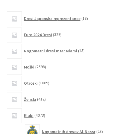
več
različic.
18
Dresi Japonska reprezentance
18
izdelkov
Možnosti
lahko
329
Euro 2024 Dresi
329
izberete
izdelkov
na
15
Nogometni dresi Inter Miami
15
strani
izdelkov
izdelka
2598
Moški
2598
izdelkov
1669
Otroški
1669
izdelkov
412
Ženski
412
izdelkov
4073
Klubi
4073
izdelkov
23
Nogometnih dresov Al-Nassr
23