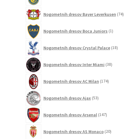
izdelkov
74
Nogometnih dresov Bayer Leverkusen
74
izdelkov
1
Nogometnih dresov Boca Juniors
1
izdelek
18
Nogometnih dresov Crystal Palace
18
izdelkov
38
Nogometnih dresov Inter Miami
38
izdelkov
174
Nogometnih dresov AC Milan
174
izdelkov
53
Nogometnih dresov Ajax
53
izdelkov
147
Nogometnih dresov Arsenal
147
izdelkov
20
Nogometnih dresov AS Monaco
20
izdelkov