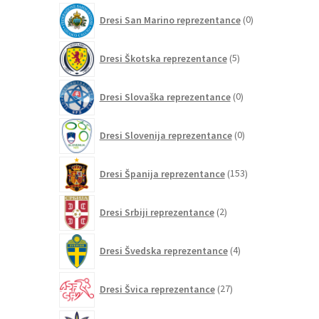
0
Dresi San Marino reprezentance
0
izdelkov
5
Dresi Škotska reprezentance
5
izdelkov
0
Dresi Slovaška reprezentance
0
izdelkov
0
Dresi Slovenija reprezentance
0
izdelkov
153
Dresi Španija reprezentance
153
izdelkov
2
Dresi Srbiji reprezentance
2
izdelka
4
Dresi Švedska reprezentance
4
izdelki
27
Dresi Švica reprezentance
27
izdelkov
0