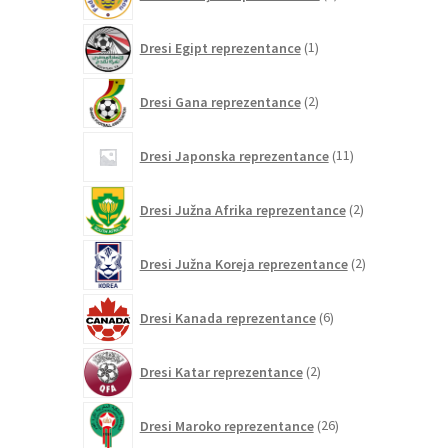
izdelka
1
Dresi Egipt reprezentance
1
izdelek
2
Dresi Gana reprezentance
2
izdelka
11
Dresi Japonska reprezentance
11
izdelkov
2
Dresi Južna Afrika reprezentance
2
izdelka
2
Dresi Južna Koreja reprezentance
2
izdelka
6
Dresi Kanada reprezentance
6
izdelkov
2
Dresi Katar reprezentance
2
izdelka
26
Dresi Maroko reprezentance
26
izdelkov