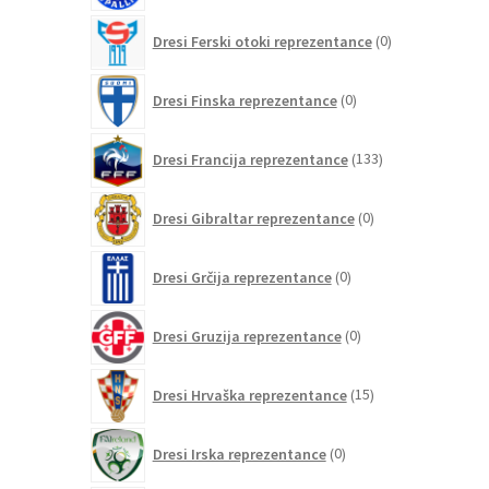
0
Dresi Ferski otoki reprezentance
0
izdelkov
0
Dresi Finska reprezentance
0
izdelkov
133
Dresi Francija reprezentance
133
izdelkov
0
Dresi Gibraltar reprezentance
0
izdelkov
0
Dresi Grčija reprezentance
0
izdelkov
0
Dresi Gruzija reprezentance
0
izdelkov
15
Dresi Hrvaška reprezentance
15
izdelkov
0
Dresi Irska reprezentance
0
izdelkov