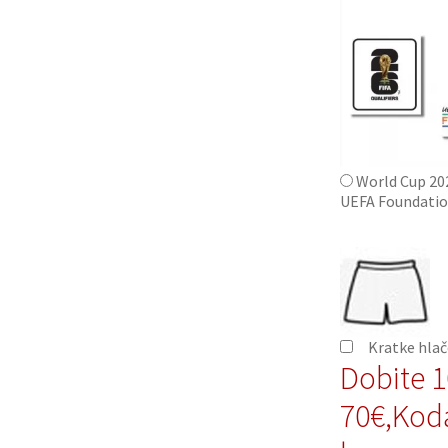
World Cup 20
UEFA Foundatio
Kratke hla
Dobite 
70€,Kod