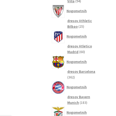
94
Villa
94
izdelkov
Nogometnih
dresov Athletic
25
Bilbao
25
izdelkov
Nogometnih
dresov Atletico
60
Madrid
60
izdelkov
Nogometnih
dresov Barcelona
362
362
izdelkov
Nogometnih
dresov Bayern
183
Munich
183
izdelkov
Nogometnih