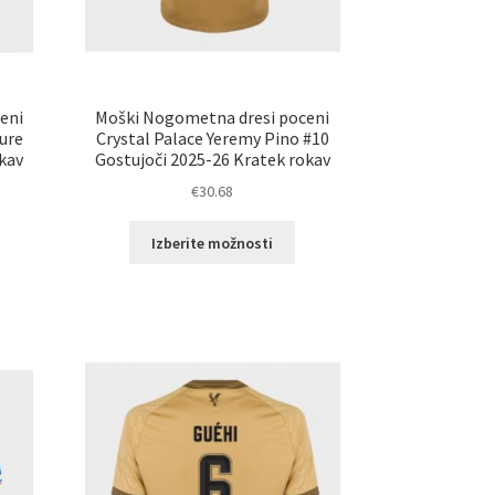
eni
Moški Nogometna dresi poceni
ure
Crystal Palace Yeremy Pino #10
okav
Gostujoči 2025-26 Kratek rokav
€
30.68
a
Ta
Izberite možnosti
zdelek
izdelek
ma
ima
eč
več
zličic.
različic.
ožnosti
Možnosti
ahko
lahko
zberete
izberete
a
na
rani
strani
zdelka
izdelka