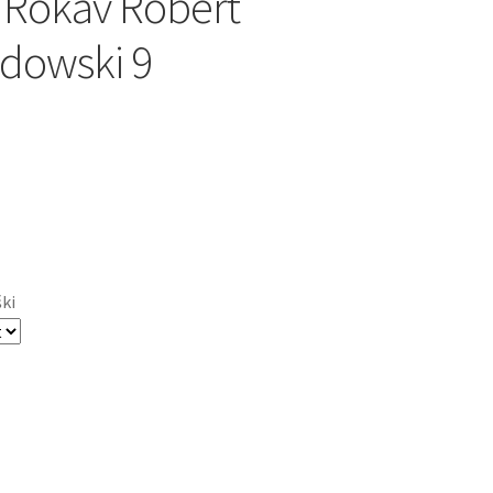
 Rokav Robert
dowski 9
ški