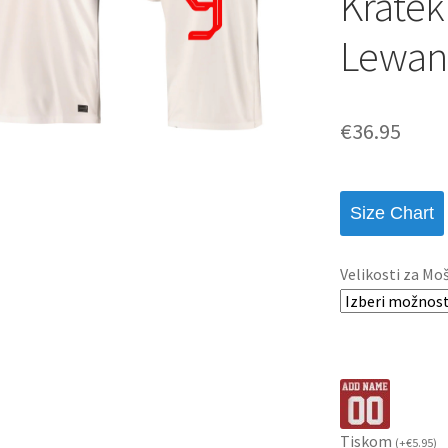
Kratek
Lewan
€
36.95
Size Chart
Velikosti za Mo
Tiskom
(
+
€
5.95
)