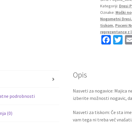
Kategoriji:
Dresi 
SP
Oznake:
Moški no
2022
Nogometni Dresi
Kratek
tiskom
,
Poceni N
Rokav
reprezentance z
Robert
Fa
T
Lewandowski
ce
wi
9
b
tt
količina
o
er
Opis
o
s
k
Nasveti za nogavice: Majica ne
atne podrobnosti
izberite možnosti nogavic, da 
Nasveti za tiskom: Če sta ime i
ja (0)
vam tega ni treba več vnašati.