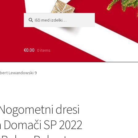
Išči:
Iskanje
€
0.00
0 items
obert Lewandowski 9
Nogometni dresi
a Domači SP 2022