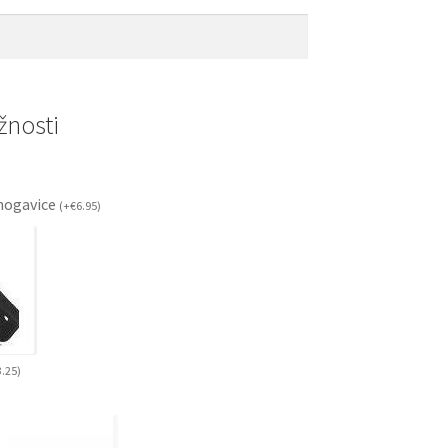
nosti
ogavice
(
+
€
6.95
)
3.25
)