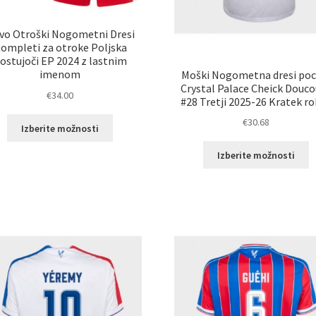
vo Otroški Nogometni Dresi
ompleti za otroke Poljska
ostujoči EP 2024 z lastnim
imenom
Moški Nogometna dresi poc
Crystal Palace Cheick Douco
€
34.00
#28 Tretji 2025-26 Kratek r
Ta
€
30.68
Izberite možnosti
izdelek
T
ima
Izberite možnosti
i
več
i
različic.
v
Možnosti
ra
lahko
M
izberete
l
na
i
strani
n
izdelka
st
i