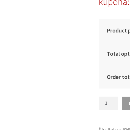
kupona:
Product p
Total opt
Order tot
Moški
Nogometni
dresi
Poljska
Domači
Šifra:
Poljska_604