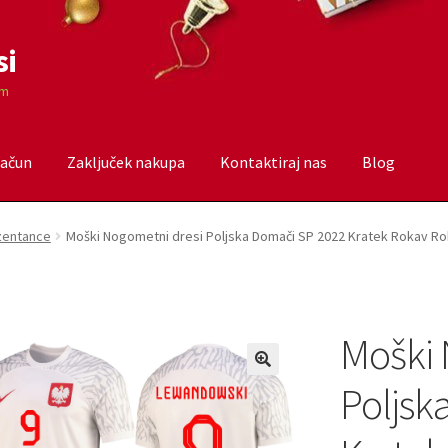
si
om
račun
Zaključek nakupa
Kontaktiraj nas
Blog
čun
Trgovina
Zaključek nakupa
ezentance
Moški Nogometni dresi Poljska Domači SP 2022 Kratek Rokav R
Moški 
Poljsk