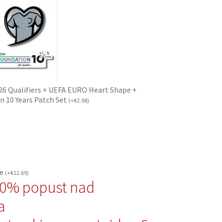
26 Qualifiers + UEFA EURO Heart Shape +
n 10 Years Patch Set
(
+
€
2.98
)
če
(
+
€
12.69
)
10% popust nad
a