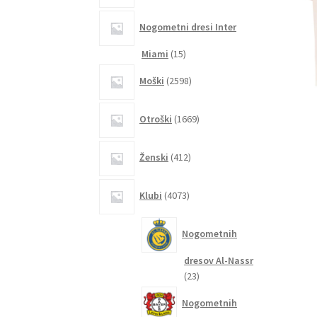
Nogometni dresi Inter
15
Miami
15
izdelkov
2598
Moški
2598
izdelkov
1669
Otroški
1669
izdelkov
412
Ženski
412
izdelkov
4073
Klubi
4073
izdelkov
Nogometnih
dresov Al-Nassr
23
23
izdelkov
Nogometnih