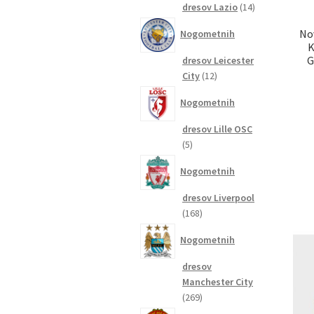
14
dresov Lazio
14
izdelkov
No
Nogometnih
K
G
dresov Leicester
12
City
12
izdelkov
Nogometnih
dresov Lille OSC
5
5
izdelkov
Nogometnih
dresov Liverpool
168
168
izdelkov
Nogometnih
dresov
Manchester City
269
269
izdelkov