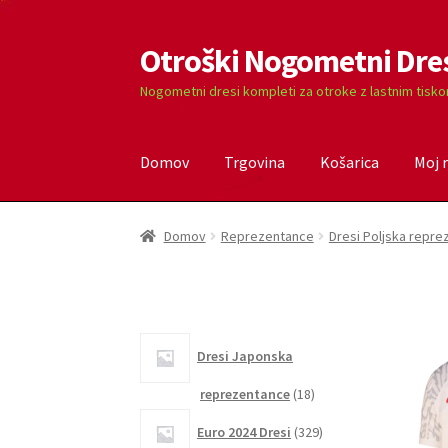
Otroški Nogometni Dre
Skip
Skip
to
to
Nogometni dresi kompleti za otroke z lastnim tisk
navigation
content
Domov
Trgovina
Košarica
Moj 
Domov
Blog
Kontaktiraj nas
Košarica
Moj ra
Domov
Reprezentance
Dresi Poljska repr
Dresi Japonska
18
reprezentance
18
izdelkov
329
Euro 2024 Dresi
329
izdelkov