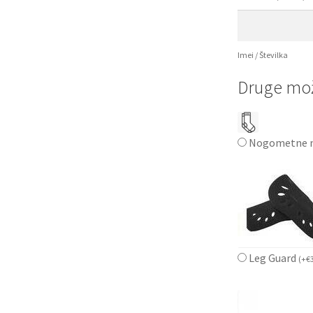
Imei / Številka
Druge mož
Nogometne n
Leg Guard
(
+
€