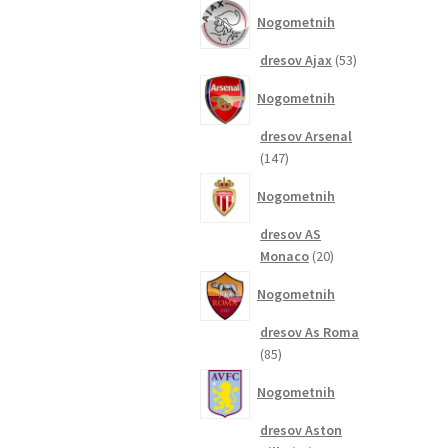
izdelkov
Nogometnih
53
dresov Ajax
53
izdelkov
Nogometnih
dresov Arsenal
147
147
izdelkov
Nogometnih
dresov AS
20
Monaco
20
izdelkov
Nogometnih
dresov As Roma
85
85
izdelkov
Nogometnih
dresov Aston