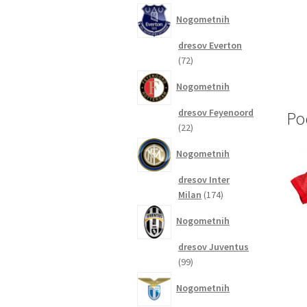
izdelkov
Nogometnih
dresov Everton
72
72
izdelkov
Nogometnih
dresov Feyenoord
Po
22
22
izdelkov
Nogometnih
dresov Inter
174
Milan
174
izdelkov
Nogometnih
dresov Juventus
99
99
izdelkov
Nogometnih