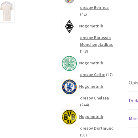
dresov Benfica
42
42
izdelkov
Nogometnih
dresov Borussia
Monchengladbac
8
h
8
izdelkov
Nogometnih
17
dresov Celtic
17
izdelkov
Opi
Nogometnih
dresov Chelsea
Dod
244
244
izdelkov
Nogometnih
Mnen
dresov Dortmund
95
95