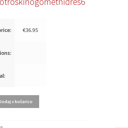
otroskinogometnidres6
rice:
€
36.95
ions:
al:
Dodaj v košarico
38