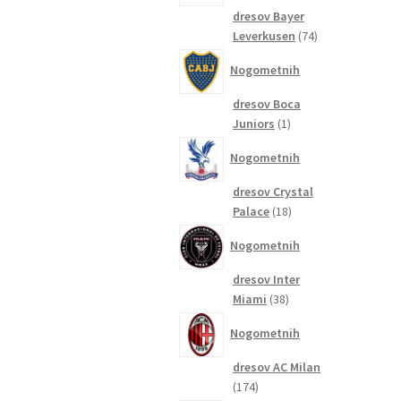
dresov Bayer
74
Leverkusen
74
izdelkov
Nogometnih
dresov Boca
1
Juniors
1
izdelek
Nogometnih
dresov Crystal
18
Palace
18
izdelkov
Nogometnih
dresov Inter
38
Miami
38
izdelkov
Nogometnih
dresov AC Milan
174
174