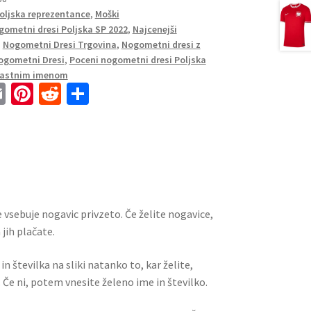
Poljska reprezentance
,
Moški
gometni dresi Poljska SP 2022
,
Najcenejši
,
Nogometni Dresi Trgovina
,
Nogometni dresi z
ogometni Dresi
,
Poceni nogometni dresi Poljska
 lastnim imenom
E
Pi
R
S
m
nt
e
h
ai
er
d
ar
l
es
di
e
t
t
 vsebuje nogavic privzeto. Če želite nogavice,
jih plačate.
n številka na sliki natanko to, kar želite,
 Če ni, potem vnesite želeno ime in številko.