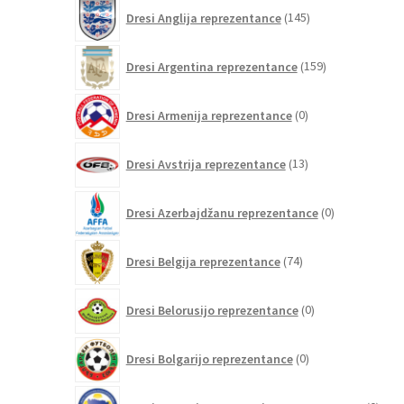
145
Dresi Anglija reprezentance
145
izdelkov
159
Dresi Argentina reprezentance
159
izdelkov
0
Dresi Armenija reprezentance
0
izdelkov
13
Dresi Avstrija reprezentance
13
izdelkov
0
Dresi Azerbajdžanu reprezentance
0
izdelkov
74
Dresi Belgija reprezentance
74
izdelkov
0
Dresi Belorusijo reprezentance
0
izdelkov
0
Dresi Bolgarijo reprezentance
0
izdelkov
0