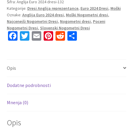
dresi
Šifra:
Anglija Euro 2024 dresi-132
Kategorije:
Dresi Anglija reprezentance
,
Euro 2024 Dresi
,
Moški
kompleti
Oznake:
Anglija Euro 2024 dresi
,
Moški Nogometni dresi
,
reprezentance
Najcenejši Nogometni Dresi
,
Nogometni dresi
,
Poceni
Anglija
Nogometni Dresi
,
Slovenski Nogometni Dresi
Gostujoči
Fa
T
E
Pi
R
S
Euro
ce
wi
m
nt
e
h
2024
b
tt
ai
er
d
ar
Ramsdale
22
o
er
l
es
di
e
Opis
količina
o
t
t
k
Dodatne podrobnosti
Mnenja (0)
Opis