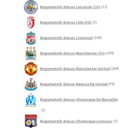
12
Nogometnih dresov Leicester City
12
izdelkov
5
Nogometnih dresov Lille OSC
5
izdelkov
168
Nogometnih dresov Liverpool
168
izdelkov
269
Nogometnih dresov Manchester City
269
izdelkov
264
Nogometnih dresov Manchester United
264
izdel
59
Nogometnih dresov Newcastle United
59
izdelkov
Nogometnih dresov Olympique De Marseille
3
3
izdelki
3
Nogometnih dresov Olympique Lyonnais
3
izdelki