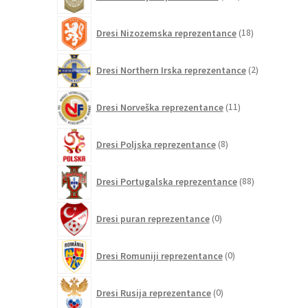
izdelkov
18
Dresi Nizozemska reprezentance
18
izdelkov
2
Dresi Northern Irska reprezentance
2
izdelka
11
Dresi Norveška reprezentance
11
izdelkov
8
Dresi Poljska reprezentance
8
izdelkov
88
Dresi Portugalska reprezentance
88
izdelkov
0
Dresi puran reprezentance
0
izdelkov
0
Dresi Romuniji reprezentance
0
izdelkov
0
Dresi Rusija reprezentance
0
izdelkov