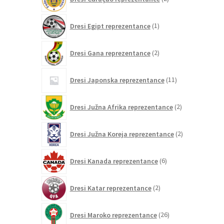
izdelka
1
Dresi Egipt reprezentance
1
izdelek
2
Dresi Gana reprezentance
2
izdelka
11
Dresi Japonska reprezentance
11
izdelkov
2
Dresi Južna Afrika reprezentance
2
izdelka
2
Dresi Južna Koreja reprezentance
2
izdelka
6
Dresi Kanada reprezentance
6
izdelkov
2
Dresi Katar reprezentance
2
izdelka
26
Dresi Maroko reprezentance
26
izdelkov