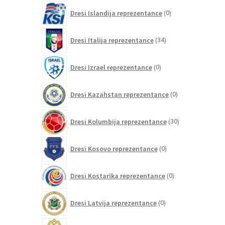
0
Dresi Islandija reprezentance
0
izdelkov
34
Dresi Italija reprezentance
34
izdelkov
0
Dresi Izrael reprezentance
0
izdelkov
0
Dresi Kazahstan reprezentance
0
izdelkov
30
Dresi Kolumbija reprezentance
30
izdelkov
0
Dresi Kosovo reprezentance
0
izdelkov
0
Dresi Kostarika reprezentance
0
izdelkov
0
Dresi Latvija reprezentance
0
izdelkov
0