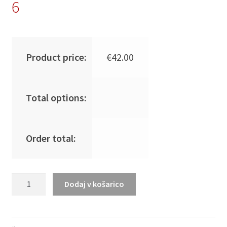
6
Product price:
€
42.00
Total options:
Order total:
Najbolje
Dodaj v košarico
Prodajano
Moški
Nogometni