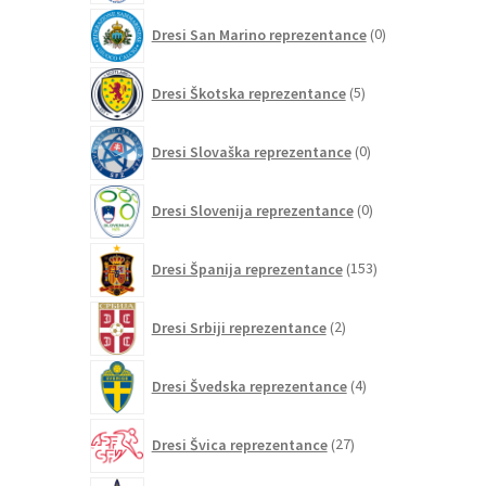
0
Dresi San Marino reprezentance
0
izdelkov
5
Dresi Škotska reprezentance
5
izdelkov
0
Dresi Slovaška reprezentance
0
izdelkov
0
Dresi Slovenija reprezentance
0
izdelkov
153
Dresi Španija reprezentance
153
izdelkov
2
Dresi Srbiji reprezentance
2
izdelka
4
Dresi Švedska reprezentance
4
izdelki
27
Dresi Švica reprezentance
27
izdelkov