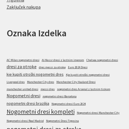
Zaključek nakupa
Oznaka Izdelka
AC Milan nogometni dresi
Al-Nassr dresi z lastnim imenom
Chelsea nogometni dresi
dresi za otroke
dres messi za otroke
Euro 2024 Dresi
kje kupiti otroški nogometni dres
Kje kupiti otroški nogometni dresi
Liverpool dres
Manchester City dres
Manchester City Haaland Dresi
manchester united dresi
messi dres
nogometni dres Arsenal z lastnim tiskom
Nogometni dresi
nogometni dresi Barcelona
nogometni dresi brazilija
Nogometni dresi Euro 2024
Nogometni dresi kompleti
Nogometni dresi Manchester City
Nogometni dresi Real Madrid
Nogometni Dresi Trgovina