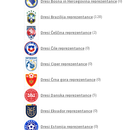
Dresi Bosna in Hercegovina reprezentance
0
izdel
128
Dresi Brazilija reprezentance
128
izdelkov
2
Dresi Češčina reprezentance
2
izdelka
0
Dresi Čile reprezentance
0
izdelkov
0
Dresi Ciper reprezentance
0
izdelkov
0
Dresi Črna gora reprezentance
0
izdelkov
5
Dresi Danska reprezentance
5
izdelkov
0
Dresi Ekvador reprezentance
0
izdelkov
0
Dresi Estonija reprezentance
0
izdelkov