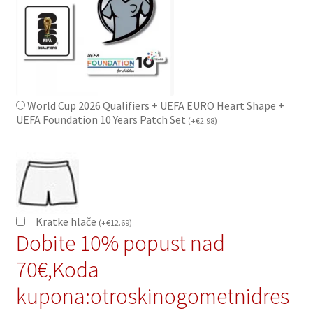
World Cup 2026 Qualifiers + UEFA EURO Heart Shape +
UEFA Foundation 10 Years Patch Set
(
+
€
2.98
)
Kratke hlače
(
+
€
12.69
)
Dobite 10% popust nad
70€,Koda
kupona:otroskinogometnidres