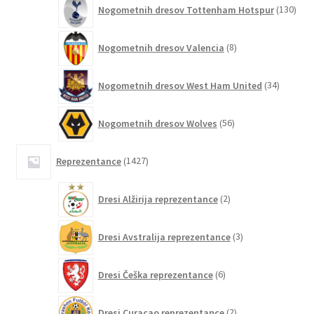
130
Nogometnih dresov Tottenham Hotspur
130
izde
8
Nogometnih dresov Valencia
8
izdelkov
34
Nogometnih dresov West Ham United
34
izdelkov
56
Nogometnih dresov Wolves
56
izdelkov
1427
Reprezentance
1427
izdelkov
2
Dresi Alžirija reprezentance
2
izdelka
3
Dresi Avstralija reprezentance
3
izdelki
6
Dresi Češka reprezentance
6
izdelkov
2
Dresi Curaçao reprezentance
2