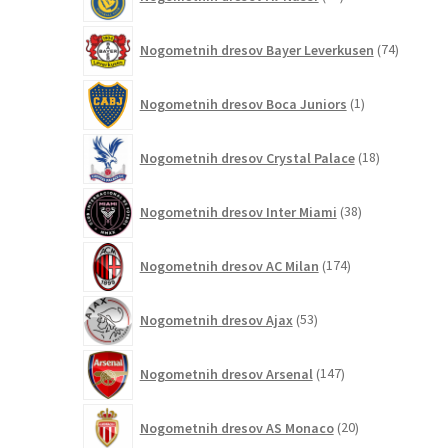
izdelkov
74
Nogometnih dresov Bayer Leverkusen
74
izdelkov
1
Nogometnih dresov Boca Juniors
1
izdelek
18
Nogometnih dresov Crystal Palace
18
izdelkov
38
Nogometnih dresov Inter Miami
38
izdelkov
174
Nogometnih dresov AC Milan
174
izdelkov
53
Nogometnih dresov Ajax
53
izdelkov
147
Nogometnih dresov Arsenal
147
izdelkov
20
Nogometnih dresov AS Monaco
20
izdelkov