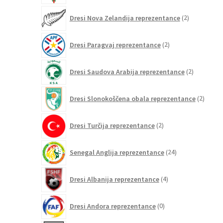
2
Dresi Nova Zelandija reprezentance
2
izdelka
2
Dresi Paragvaj reprezentance
2
izdelka
2
Dresi Saudova Arabija reprezentance
2
izdelka
2
Dresi Slonokoščena obala reprezentance
2
izdelk
2
Dresi Turčija reprezentance
2
izdelka
24
Senegal Anglija reprezentance
24
izdelkov
4
Dresi Albanija reprezentance
4
izdelki
0
Dresi Andora reprezentance
0
izdelkov