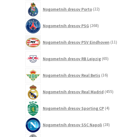
22
Nogometnih dresov Porto
22
izdelkov
268
Nogometnih dresov PSG
268
izdelkov
11
Nogometnih dresov PSV Eindhoven
11
izdelkov
65
Nogometnih dresov RB Leipzig
65
izdelkov
16
Nogometnih dresov Real Betis
16
izdelkov
455
Nogometnih dresov Real Madrid
455
izdelkov
4
Nogometnih dresov Sporting CP
4
izdelki
28
Nogometnih dresov SSC Napoli
28
izdelkov