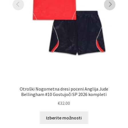
Otroški Nogometna dresi poceni Anglija Jude
Mo
Bellingham #10 Gostujoči SP 2026 kompleti
€
32.00
Ta
Izberite možnosti
izdelek