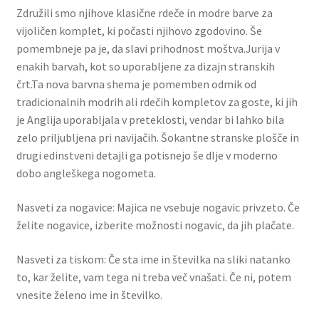
Združili smo njihove klasične rdeče in modre barve za
vijoličen komplet, ki počasti njihovo zgodovino. Še
pomembneje pa je, da slavi prihodnost moštva.Jurija v
enakih barvah, kot so uporabljene za dizajn stranskih
črt.Ta nova barvna shema je pomemben odmik od
tradicionalnih modrih ali rdečih kompletov za goste, ki jih
je Anglija uporabljala v preteklosti, vendar bi lahko bila
zelo priljubljena pri navijačih. Šokantne stranske plošče in
drugi edinstveni detajli ga potisnejo še dlje v moderno
dobo angleškega nogometa.
Nasveti za nogavice: Majica ne vsebuje nogavic privzeto. Če
želite nogavice, izberite možnosti nogavic, da jih plačate.
Nasveti za tiskom: Če sta ime in številka na sliki natanko
to, kar želite, vam tega ni treba več vnašati. Če ni, potem
vnesite želeno ime in številko.