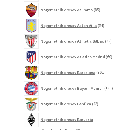
85
Nogometnih dresov As Roma
85
izdelkov
94
Nogometnih dresov Aston Villa
94
izdelkov
25
Nogometnih dresov Athletic Bilbao
25
izdelkov
60
Nogometnih dresov Atletico Madrid
60
izdelkov
362
Nogometnih dresov Barcelona
362
izdelkov
183
Nogometnih dresov Bayern Munich
183
izdelkov
42
Nogometnih dresov Benfica
42
izdelkov
Nogometnih dresov Borussia