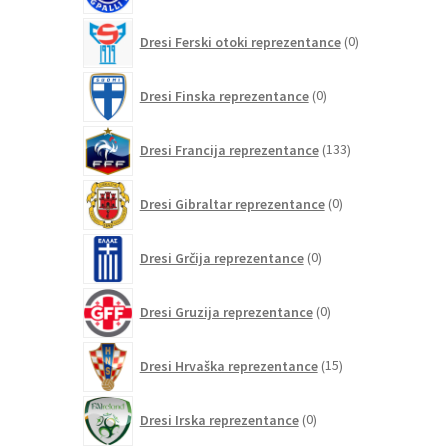
0
Dresi Ferski otoki reprezentance
0
izdelkov
0
Dresi Finska reprezentance
0
izdelkov
133
Dresi Francija reprezentance
133
izdelkov
0
Dresi Gibraltar reprezentance
0
izdelkov
0
Dresi Grčija reprezentance
0
izdelkov
0
Dresi Gruzija reprezentance
0
izdelkov
15
Dresi Hrvaška reprezentance
15
izdelkov
0
Dresi Irska reprezentance
0
izdelkov