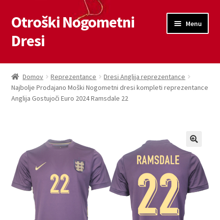
Otroški Nogometni
Skip
Skip
Menu
to
to
Dresi
navigation
content
Domov
Domov
Reprezentance
Dresi Anglija reprezentance
Najbolje Prodajano Moški Nogometni dresi kompleti reprezentance
Blog
Anglija Gostujoči Euro 2024 Ramsdale 22
Kontaktiraj nas
Košarica
Moj račun
Trgovina
Zaključek nakupa