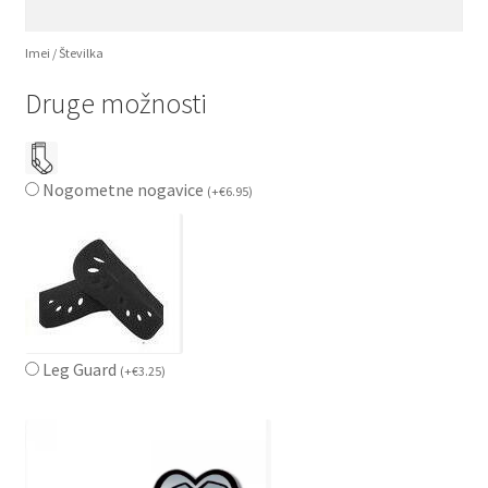
Imei / Številka
Druge možnosti
Nogometne nogavice
(
+
€
6.95
)
Leg Guard
(
+
€
3.25
)