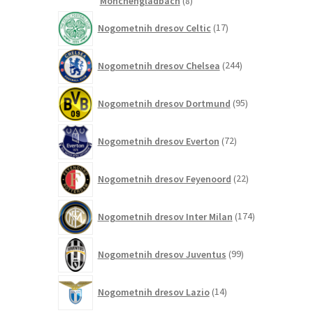
8
Monchengladbach
8
izdelkov
17
Nogometnih dresov Celtic
17
izdelkov
244
Nogometnih dresov Chelsea
244
izdelkov
95
Nogometnih dresov Dortmund
95
izdelkov
72
Nogometnih dresov Everton
72
izdelkov
22
Nogometnih dresov Feyenoord
22
izdelkov
174
Nogometnih dresov Inter Milan
174
izdelkov
99
Nogometnih dresov Juventus
99
izdelkov
14
Nogometnih dresov Lazio
14
izdelkov