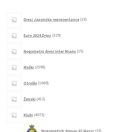
ima
več
različic.
18
Dresi Japonska reprezentance
18
izdelkov
Možnosti
lahko
329
Euro 2024 Dresi
329
izberete
izdelkov
na
15
Nogometni dresi Inter Miami
15
strani
izdelkov
izdelka
2598
Moški
2598
izdelkov
1669
Otroški
1669
izdelkov
412
Ženski
412
izdelkov
4073
Klubi
4073
izdelkov
23
Nogometnih dresov Al-Nassr
23