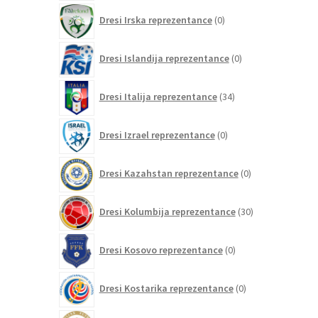
0
Dresi Irska reprezentance
0
izdelkov
0
Dresi Islandija reprezentance
0
izdelkov
34
Dresi Italija reprezentance
34
izdelkov
0
Dresi Izrael reprezentance
0
izdelkov
0
Dresi Kazahstan reprezentance
0
izdelkov
30
Dresi Kolumbija reprezentance
30
izdelkov
0
Dresi Kosovo reprezentance
0
izdelkov
0
Dresi Kostarika reprezentance
0
izdelkov
0