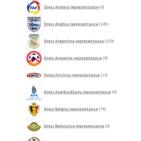
0
Dresi Andora reprezentance
0
izdelkov
145
Dresi Anglija reprezentance
145
izdelkov
159
Dresi Argentina reprezentance
159
izdelkov
0
Dresi Armenija reprezentance
0
izdelkov
13
Dresi Avstrija reprezentance
13
izdelkov
0
Dresi Azerbajdžanu reprezentance
0
izdelkov
74
Dresi Belgija reprezentance
74
izdelkov
0
Dresi Belorusijo reprezentance
0
izdelkov
0