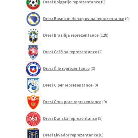
Dresi Bolgarijo reprezentance
0
izdelkov
0
Dresi Bosna in Hercegovina reprezentance
0
izdel
128
Dresi Brazilija reprezentance
128
izdelkov
2
Dresi Češčina reprezentance
2
izdelka
0
Dresi Čile reprezentance
0
izdelkov
0
Dresi Ciper reprezentance
0
izdelkov
0
Dresi Črna gora reprezentance
0
izdelkov
5
Dresi Danska reprezentance
5
izdelkov
0
Dresi Ekvador reprezentance
0
izdelkov