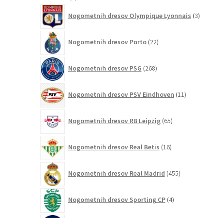
izdelki
3
Nogometnih dresov Olympique Lyonnais
3
izdelki
22
Nogometnih dresov Porto
22
izdelkov
268
Nogometnih dresov PSG
268
izdelkov
11
Nogometnih dresov PSV Eindhoven
11
izdelkov
65
Nogometnih dresov RB Leipzig
65
izdelkov
16
Nogometnih dresov Real Betis
16
izdelkov
455
Nogometnih dresov Real Madrid
455
izdelkov
4
Nogometnih dresov Sporting CP
4
izdelki