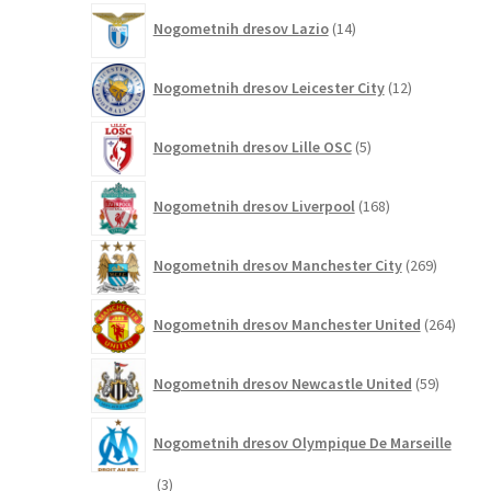
14
Nogometnih dresov Lazio
14
izdelkov
12
Nogometnih dresov Leicester City
12
izdelkov
5
Nogometnih dresov Lille OSC
5
izdelkov
168
Nogometnih dresov Liverpool
168
izdelkov
269
Nogometnih dresov Manchester City
269
izdelkov
264
Nogometnih dresov Manchester United
264
izdel
59
Nogometnih dresov Newcastle United
59
izdelkov
Nogometnih dresov Olympique De Marseille
3
3