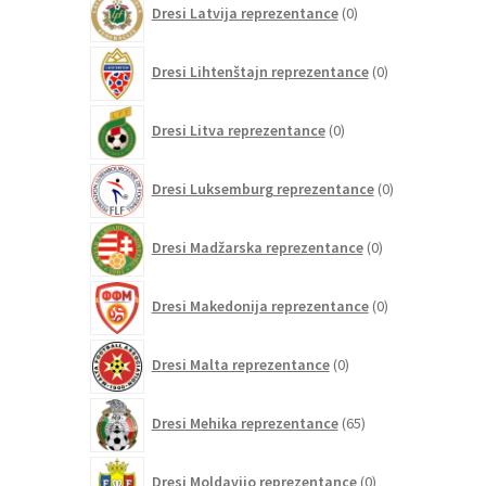
Dresi Latvija reprezentance
0
izdelkov
0
Dresi Lihtenštajn reprezentance
0
izdelkov
0
Dresi Litva reprezentance
0
izdelkov
0
Dresi Luksemburg reprezentance
0
izdelkov
0
Dresi Madžarska reprezentance
0
izdelkov
0
Dresi Makedonija reprezentance
0
izdelkov
0
Dresi Malta reprezentance
0
izdelkov
65
Dresi Mehika reprezentance
65
izdelkov
0
Dresi Moldavijo reprezentance
0