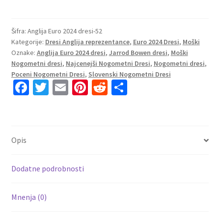
Nogometni
dresi
za
Šifra:
Anglija Euro 2024 dresi-52
Kategorije:
Dresi Anglija reprezentance
,
Euro 2024 Dresi
,
Moški
nogomet
Oznake:
Anglija Euro 2024 dresi
,
Jarrod Bowen dresi
,
Moški
Anglija
Nogometni dresi
,
Najcenejši Nogometni Dresi
,
Nogometni dresi
,
Domači
Poceni Nogometni Dresi
,
Slovenski Nogometni Dresi
Euro
Fa
T
E
Pi
R
S
2024
ce
wi
m
nt
e
h
Jarrod
b
tt
ai
er
d
ar
Bowen
20
o
er
l
es
di
e
Opis
količina
o
t
t
k
Dodatne podrobnosti
Mnenja (0)