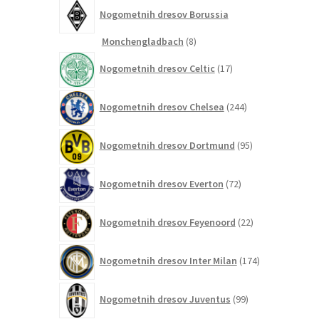
Nogometnih dresov Borussia
8
Monchengladbach
8
izdelkov
17
Nogometnih dresov Celtic
17
izdelkov
244
Nogometnih dresov Chelsea
244
izdelkov
95
Nogometnih dresov Dortmund
95
izdelkov
72
Nogometnih dresov Everton
72
izdelkov
22
Nogometnih dresov Feyenoord
22
izdelkov
174
Nogometnih dresov Inter Milan
174
izdelkov
99
Nogometnih dresov Juventus
99
izdelkov