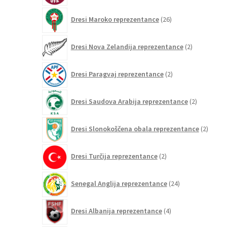
26
Dresi Maroko reprezentance
26
izdelkov
2
Dresi Nova Zelandija reprezentance
2
izdelka
2
Dresi Paragvaj reprezentance
2
izdelka
2
Dresi Saudova Arabija reprezentance
2
izdelka
2
Dresi Slonokoščena obala reprezentance
2
izdelk
2
Dresi Turčija reprezentance
2
izdelka
24
Senegal Anglija reprezentance
24
izdelkov
4
Dresi Albanija reprezentance
4
izdelki