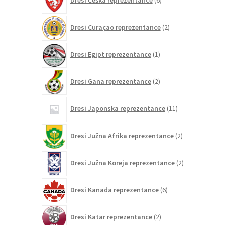
Dresi Češka reprezentance
6
izdelkov
2
Dresi Curaçao reprezentance
2
izdelka
1
Dresi Egipt reprezentance
1
izdelek
2
Dresi Gana reprezentance
2
izdelka
11
Dresi Japonska reprezentance
11
izdelkov
2
Dresi Južna Afrika reprezentance
2
izdelka
2
Dresi Južna Koreja reprezentance
2
izdelka
6
Dresi Kanada reprezentance
6
izdelkov
2
Dresi Katar reprezentance
2
izdelka