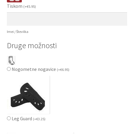
Tiskom
(
+
€
5.95
)
Imei / Številka
Druge možnosti
Nogometne nogavice
(
+
€
6.95
)
Leg Guard
(
+
€
3.25
)