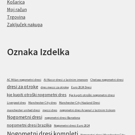
Košarica
Moj račun
Trgovina
Zaključek nakupa
Oznaka Izdelka
AC Milan nogometni dresi
Al-Nassr dresi z lastnim imenom
Chelsea nogometni dresi
dresi za otroke
dres messi za otroke
Euro 2024 Dresi
kje kupiti otroški nogometni dres
Kje kupiti otroški nogometni dresi
Liverpool dres
Manchester City dres
Manchester City Haaland Dresi
manchester united dresi
messi dres
nogometni dres Arsenal z lastnim tiskom
Nogometni dresi
nogometni dresi Barcelona
nogometni dresi brazilija
Nogometni dresi Euro 2024
Nogometni dresi kompleti
Nogometni dresi Manchester City