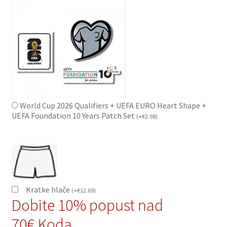
World Cup 2026 Qualifiers + UEFA EURO Heart Shape +
UEFA Foundation 10 Years Patch Set
(
+
€
2.98
)
Kratke hlače
(
+
€
12.69
)
Dobite 10% popust nad
70€,Koda