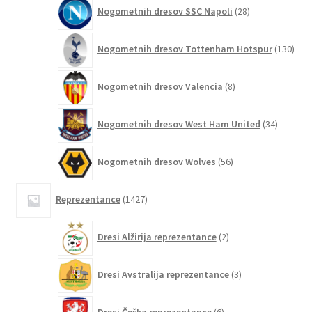
28
Nogometnih dresov SSC Napoli
28
izdelkov
130
Nogometnih dresov Tottenham Hotspur
130
izde
8
Nogometnih dresov Valencia
8
izdelkov
34
Nogometnih dresov West Ham United
34
izdelkov
56
Nogometnih dresov Wolves
56
izdelkov
1427
Reprezentance
1427
izdelkov
2
Dresi Alžirija reprezentance
2
izdelka
3
Dresi Avstralija reprezentance
3
izdelki
6