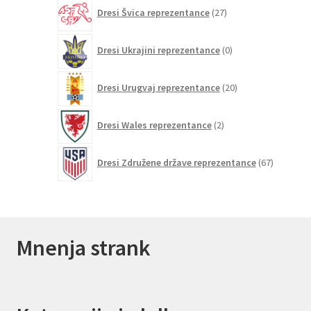
27
Dresi Švica reprezentance
27
izdelkov
0
Dresi Ukrajini reprezentance
0
izdelkov
20
Dresi Urugvaj reprezentance
20
izdelkov
2
Dresi Wales reprezentance
2
izdelka
67
Dresi Združene države reprezentance
67
izdelkov
Mnenja strank