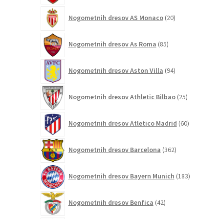
20
Nogometnih dresov AS Monaco
20
izdelkov
85
Nogometnih dresov As Roma
85
izdelkov
94
Nogometnih dresov Aston Villa
94
izdelkov
25
Nogometnih dresov Athletic Bilbao
25
izdelkov
60
Nogometnih dresov Atletico Madrid
60
izdelkov
362
Nogometnih dresov Barcelona
362
izdelkov
183
Nogometnih dresov Bayern Munich
183
izdelkov
42
Nogometnih dresov Benfica
42
izdelkov