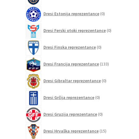
0
Dresi Estonija reprezentance
0
izdelkov
0
Dresi Ferski otoki reprezentance
0
izdelkov
0
Dresi Finska reprezentance
0
izdelkov
133
Dresi Francija reprezentance
133
izdelkov
0
Dresi Gibraltar reprezentance
0
izdelkov
0
Dresi Grčija reprezentance
0
izdelkov
0
Dresi Gruzija reprezentance
0
izdelkov
15
Dresi Hrvaška reprezentance
15
izdelkov