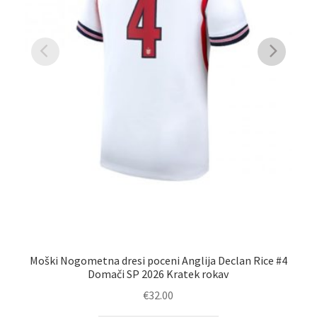
Moški Nogometna dresi poceni Anglija Declan Rice #4
Otr
Domači SP 2026 Kratek rokav
€
32.00