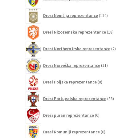
izdelkov
112
Dresi Nemčija reprezentance
112
izdelkov
18
Dresi Nizozemska reprezentance
18
izdelkov
2
Dresi Northern Irska reprezentance
2
izdelka
11
Dresi Norveška reprezentance
11
izdelkov
8
Dresi Poljska reprezentance
8
izdelkov
88
Dresi Portugalska reprezentance
88
izdelkov
0
Dresi puran reprezentance
0
izdelkov
0
Dresi Romuniji reprezentance
0
izdelkov