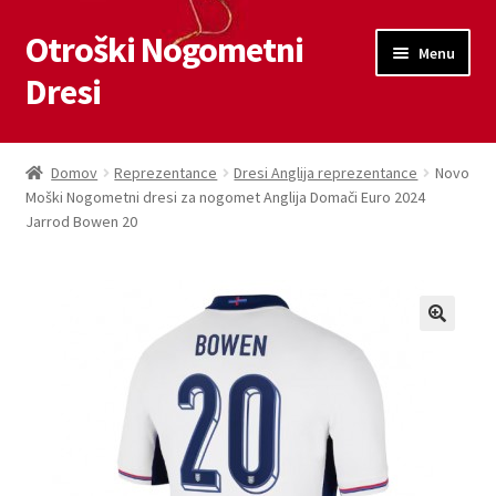
Otroški Nogometni
Skip
Skip
Menu
to
to
Dresi
navigation
content
Domov
Domov
Reprezentance
Dresi Anglija reprezentance
Novo
Moški Nogometni dresi za nogomet Anglija Domači Euro 2024
Blog
Jarrod Bowen 20
Kontaktiraj nas
Košarica
Moj račun
Trgovina
Zaključek nakupa