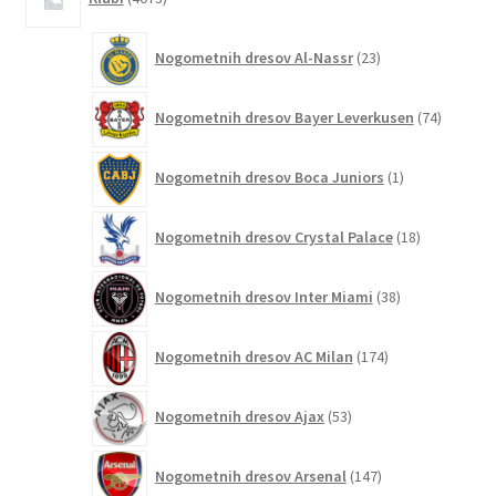
izdelkov
23
Nogometnih dresov Al-Nassr
23
izdelkov
74
Nogometnih dresov Bayer Leverkusen
74
izdelkov
1
Nogometnih dresov Boca Juniors
1
izdelek
18
Nogometnih dresov Crystal Palace
18
izdelkov
38
Nogometnih dresov Inter Miami
38
izdelkov
174
Nogometnih dresov AC Milan
174
izdelkov
53
Nogometnih dresov Ajax
53
izdelkov
147
Nogometnih dresov Arsenal
147
izdelkov