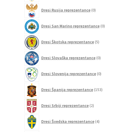
0
Dresi Rusija reprezentance
0
izdelkov
0
Dresi San Marino reprezentance
0
izdelkov
5
Dresi Škotska reprezentance
5
izdelkov
0
Dresi Slovaška reprezentance
0
izdelkov
0
Dresi Slovenija reprezentance
0
izdelkov
153
Dresi Španija reprezentance
153
izdelkov
2
Dresi Srbiji reprezentance
2
izdelka
4
Dresi Švedska reprezentance
4
izdelki