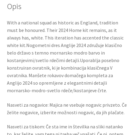
Opis
With a national squad as historic as England, tradition
must be honoured. Their 2024 Home kit remains, as it
always has, white. This iteration has accented the classic
white kit.Nogometni dres Anglije 2024 združuje klasično
belo državo s temno mornarsko modro barvo in
kostanjevimi/svetlo rdečimi detajli.Uporablja posebno
konstruiran ovratnik, ki je kombinacija klasičnega V
ovratnika. Manšete rokavov domačega kompleta za
Anglijo 2024 so opremljene z elegantnimi detajli
mornarsko-modro-svetlo rdeče/kostanjeve črte.
Nasveti za nogavice: Majica ne vsebuje nogavic privzeto. Če
želite nogavice, izberite možnosti nogavic, da jih plačate.
Nasveti za tiskom: Če sta ime in številka na sliki natanko
to, kar želite, vam tega ni treba več vnašati. Če ni, potem