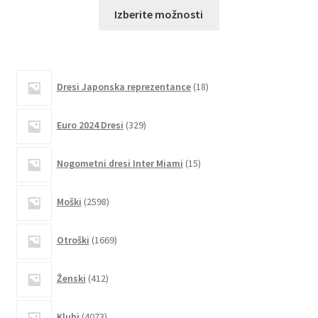
Ta
Izberite možnosti
izdelek
ima
več
različic.
18
Dresi Japonska reprezentance
18
izdelkov
Možnosti
lahko
329
Euro 2024 Dresi
329
izberete
izdelkov
na
15
Nogometni dresi Inter Miami
15
strani
izdelkov
izdelka
2598
Moški
2598
izdelkov
1669
Otroški
1669
izdelkov
412
Ženski
412
izdelkov
4073
Klubi
4073