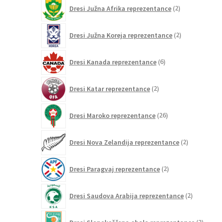
2
Dresi Južna Afrika reprezentance
2
izdelka
2
Dresi Južna Koreja reprezentance
2
izdelka
6
Dresi Kanada reprezentance
6
izdelkov
2
Dresi Katar reprezentance
2
izdelka
26
Dresi Maroko reprezentance
26
izdelkov
2
Dresi Nova Zelandija reprezentance
2
izdelka
2
Dresi Paragvaj reprezentance
2
izdelka
2
Dresi Saudova Arabija reprezentance
2
izdelka
2