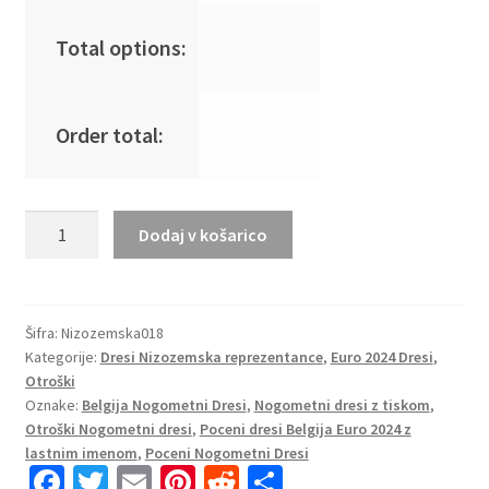
Total options:
Order total:
Novo
Dodaj v košarico
Otroški
Nogometni
dresi
kompleti
Šifra:
Nizozemska018
Kategorije:
Dresi Nizozemska reprezentance
,
Euro 2024 Dresi
,
Nizozemska
Otroški
Gostujoči
Oznake:
Belgija Nogometni Dresi
,
Nogometni dresi z tiskom
,
Euro
Otroški Nogometni dresi
,
Poceni dresi Belgija Euro 2024 z
2024
lastnim imenom
,
Poceni Nogometni Dresi
Matthijs
Fa
T
E
Pi
R
S