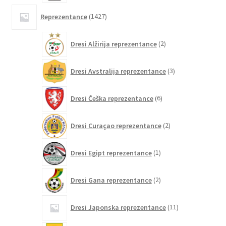
1427
Reprezentance
1427
izdelkov
2
Dresi Alžirija reprezentance
2
izdelka
3
Dresi Avstralija reprezentance
3
izdelki
6
Dresi Češka reprezentance
6
izdelkov
2
Dresi Curaçao reprezentance
2
izdelka
1
Dresi Egipt reprezentance
1
izdelek
2
Dresi Gana reprezentance
2
izdelka
11
Dresi Japonska reprezentance
11
izdelkov