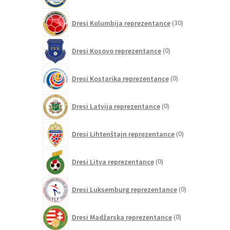
30
Dresi Kolumbija reprezentance
30
izdelkov
0
Dresi Kosovo reprezentance
0
izdelkov
0
Dresi Kostarika reprezentance
0
izdelkov
0
Dresi Latvija reprezentance
0
izdelkov
0
Dresi Lihtenštajn reprezentance
0
izdelkov
0
Dresi Litva reprezentance
0
izdelkov
0
Dresi Luksemburg reprezentance
0
izdelkov
0
Dresi Madžarska reprezentance
0
izdelkov