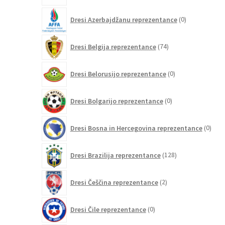
0
Dresi Azerbajdžanu reprezentance
0
izdelkov
74
Dresi Belgija reprezentance
74
izdelkov
0
Dresi Belorusijo reprezentance
0
izdelkov
0
Dresi Bolgarijo reprezentance
0
izdelkov
0
Dresi Bosna in Hercegovina reprezentance
0
izdel
128
Dresi Brazilija reprezentance
128
izdelkov
2
Dresi Češčina reprezentance
2
izdelka
0
Dresi Čile reprezentance
0
izdelkov