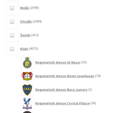
2598
Moški
2598
izdelkov
1669
Otroški
1669
izdelkov
412
Ženski
412
izdelkov
4073
Klubi
4073
izdelkov
23
Nogometnih dresov Al-Nassr
23
izdelkov
74
Nogometnih dresov Bayer Leverkusen
74
izdelkov
1
Nogometnih dresov Boca Juniors
1
izdelek
18
Nogometnih dresov Crystal Palace
18
izdelkov