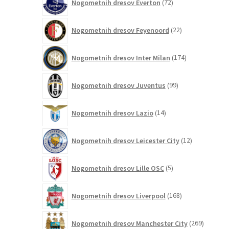
Nogometnih dresov Everton
72
izdelkov
22
Nogometnih dresov Feyenoord
22
izdelkov
174
Nogometnih dresov Inter Milan
174
izdelkov
99
Nogometnih dresov Juventus
99
izdelkov
14
Nogometnih dresov Lazio
14
izdelkov
12
Nogometnih dresov Leicester City
12
izdelkov
5
Nogometnih dresov Lille OSC
5
izdelkov
168
Nogometnih dresov Liverpool
168
izdelkov
269
Nogometnih dresov Manchester City
269
izdelkov