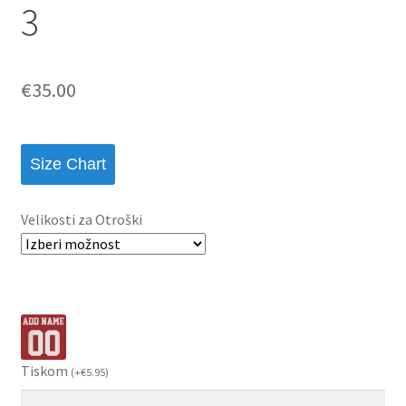
3
€
35.00
Size Chart
Velikosti za Otroški
Tiskom
(
+
€
5.95
)