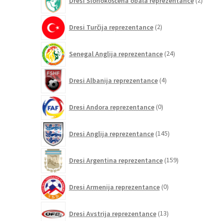
Dresi Slonokoščena obala reprezentance
2
izdelk
2
Dresi Turčija reprezentance
2
izdelka
24
Senegal Anglija reprezentance
24
izdelkov
4
Dresi Albanija reprezentance
4
izdelki
0
Dresi Andora reprezentance
0
izdelkov
145
Dresi Anglija reprezentance
145
izdelkov
159
Dresi Argentina reprezentance
159
izdelkov
0
Dresi Armenija reprezentance
0
izdelkov
13
Dresi Avstrija reprezentance
13
izdelkov