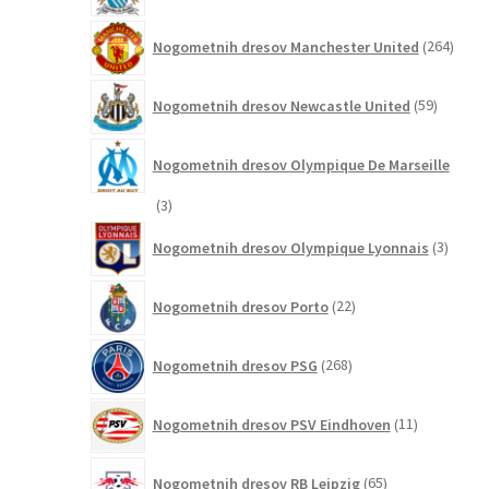
264
Nogometnih dresov Manchester United
264
izdel
59
Nogometnih dresov Newcastle United
59
izdelkov
Nogometnih dresov Olympique De Marseille
3
3
izdelki
3
Nogometnih dresov Olympique Lyonnais
3
izdelki
22
Nogometnih dresov Porto
22
izdelkov
268
Nogometnih dresov PSG
268
izdelkov
11
Nogometnih dresov PSV Eindhoven
11
izdelkov
65
Nogometnih dresov RB Leipzig
65