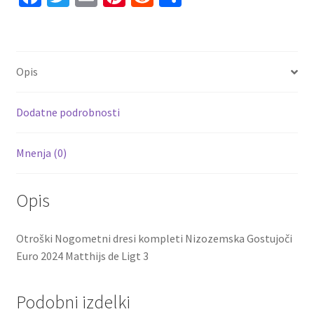
de
ce
wi
m
nt
e
h
Ligt
b
tt
ai
er
d
ar
3
o
er
l
es
di
e
količina
Opis
o
t
t
k
Dodatne podrobnosti
Mnenja (0)
Opis
Otroški Nogometni dresi kompleti Nizozemska Gostujoči
Euro 2024 Matthijs de Ligt 3
Podobni izdelki