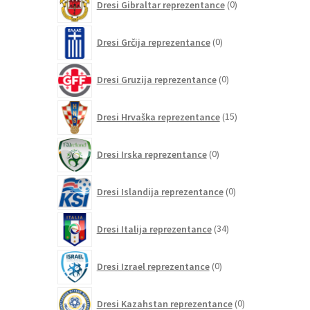
Dresi Gibraltar reprezentance
0
izdelkov
0
Dresi Grčija reprezentance
0
izdelkov
0
Dresi Gruzija reprezentance
0
izdelkov
15
Dresi Hrvaška reprezentance
15
izdelkov
0
Dresi Irska reprezentance
0
izdelkov
0
Dresi Islandija reprezentance
0
izdelkov
34
Dresi Italija reprezentance
34
izdelkov
0
Dresi Izrael reprezentance
0
izdelkov
0
Dresi Kazahstan reprezentance
0
izdelkov