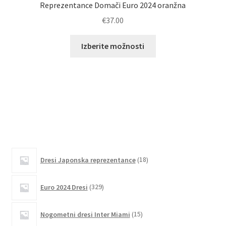
Reprezentance Domači Euro 2024 oranžna
€
37.00
Ta
Izberite možnosti
izdelek
ima
več
različic.
Možnosti
lahko
izberete
na
18
strani
Dresi Japonska reprezentance
18
izdelkov
izdelka
329
Euro 2024 Dresi
329
izdelkov
15
Nogometni dresi Inter Miami
15
izdelkov