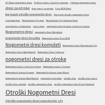
AC Milan nogometni dresi
Al-Nassr dresi z lastnim imenom
Chelsea nogometni dresi
dresi za otroke
dres messi za otroke
Euro 2024 Dresi
kje kupiti otroški nogometni dres
Kje kupiti otroški nogometni dresi
Liverpool dres
Manchester City dres
Manchester City Haaland Dresi
manchester united dresi
messi dres
nogometni dres Arsenal z lastnim tiskom
Nogometni dresi
nogometni dresi Barcelona
nogometni dresi brazilija
Nogometni dresi Euro 2024
Nogometni dresi kompleti
Nogometni dresi Manchester City
Nogometni dresi Real Madrid
Nogometni Dresi Trgovina
nogometni dresi za otroke
Nogometni dresi z lastnim tiskom
Nogometni dresi z tiskom
Nogometnih dresov Arsenal
Nogometnih dresov Inter Miami
Nogometnih dresov Real Madrid
nogometni kompleti
otroški dres
otroški dres messi
otroški dres ronaldo
otroški nogometni dres
otroški nogometni dres Erling Haaland
Otroški Nogometni Dresi
Otroški nogometni dresi manchester city