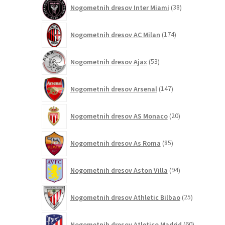
38
Nogometnih dresov Inter Miami
38
izdelkov
174
Nogometnih dresov AC Milan
174
izdelkov
53
Nogometnih dresov Ajax
53
izdelkov
147
Nogometnih dresov Arsenal
147
izdelkov
20
Nogometnih dresov AS Monaco
20
izdelkov
85
Nogometnih dresov As Roma
85
izdelkov
94
Nogometnih dresov Aston Villa
94
izdelkov
25
Nogometnih dresov Athletic Bilbao
25
izdelkov
60
Nogometnih dresov Atletico Madrid
60