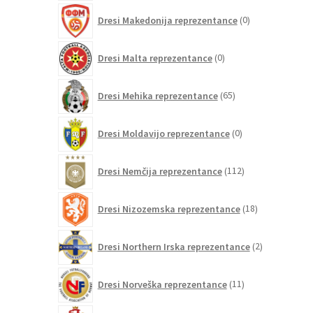
0
Dresi Makedonija reprezentance
0
izdelkov
0
Dresi Malta reprezentance
0
izdelkov
65
Dresi Mehika reprezentance
65
izdelkov
0
Dresi Moldavijo reprezentance
0
izdelkov
112
Dresi Nemčija reprezentance
112
izdelkov
18
Dresi Nizozemska reprezentance
18
izdelkov
2
Dresi Northern Irska reprezentance
2
izdelka
11
Dresi Norveška reprezentance
11
izdelkov
8