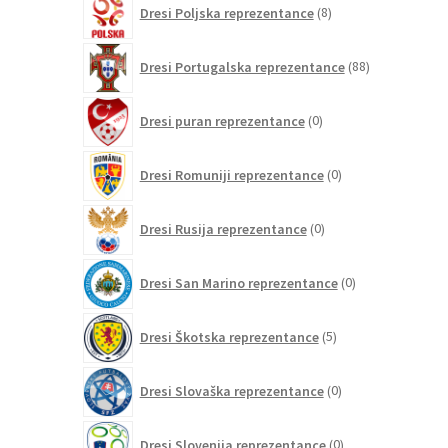
Dresi Poljska reprezentance
8
izdelkov
88
Dresi Portugalska reprezentance
88
izdelkov
0
Dresi puran reprezentance
0
izdelkov
0
Dresi Romuniji reprezentance
0
izdelkov
0
Dresi Rusija reprezentance
0
izdelkov
0
Dresi San Marino reprezentance
0
izdelkov
5
Dresi Škotska reprezentance
5
izdelkov
0
Dresi Slovaška reprezentance
0
izdelkov
0
Dresi Slovenija reprezentance
0