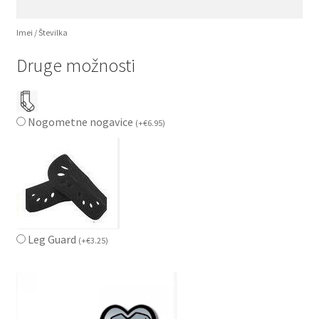
Imei / Številka
Druge možnosti
Nogometne nogavice
(
+
€
6.95
)
Leg Guard
(
+
€
3.25
)