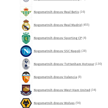
izdelkov
16
Nogometnih dresov Real Betis
16
izdelkov
455
Nogometnih dresov Real Madrid
455
izdelkov
4
Nogometnih dresov Sporting CP
4
izdelki
28
Nogometnih dresov SSC Napoli
28
izdelkov
130
Nogometnih dresov Tottenham Hotspur
130
izde
8
Nogometnih dresov Valencia
8
izdelkov
34
Nogometnih dresov West Ham United
34
izdelkov
56
Nogometnih dresov Wolves
56
izdelkov