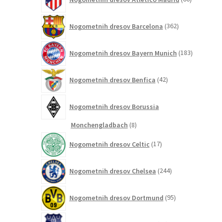
izdelkov
362
Nogometnih dresov Barcelona
362
izdelkov
183
Nogometnih dresov Bayern Munich
183
izdelkov
42
Nogometnih dresov Benfica
42
izdelkov
Nogometnih dresov Borussia
8
Monchengladbach
8
izdelkov
17
Nogometnih dresov Celtic
17
izdelkov
244
Nogometnih dresov Chelsea
244
izdelkov
95
Nogometnih dresov Dortmund
95
izdelkov
72