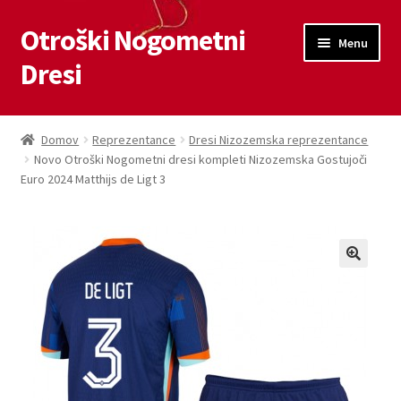
Otroški Nogometni
Skip
Skip
Menu
to
to
Dresi
navigation
content
Domov
Domov
Reprezentance
Dresi Nizozemska reprezentance
Novo Otroški Nogometni dresi kompleti Nizozemska Gostujoči
Blog
Euro 2024 Matthijs de Ligt 3
Kontaktiraj nas
Košarica
Moj račun
Trgovina
Zaključek nakupa