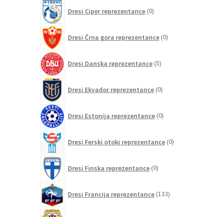
0
Dresi Ciper reprezentance
0
izdelkov
0
Dresi Črna gora reprezentance
0
izdelkov
5
Dresi Danska reprezentance
5
izdelkov
0
Dresi Ekvador reprezentance
0
izdelkov
0
Dresi Estonija reprezentance
0
izdelkov
0
Dresi Ferski otoki reprezentance
0
izdelkov
0
Dresi Finska reprezentance
0
izdelkov
133
Dresi Francija reprezentance
133
izdelkov
0