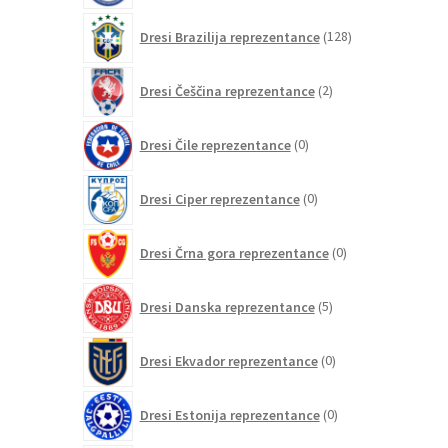
128
Dresi Brazilija reprezentance
128
izdelkov
2
Dresi Češčina reprezentance
2
izdelka
0
Dresi Čile reprezentance
0
izdelkov
0
Dresi Ciper reprezentance
0
izdelkov
0
Dresi Črna gora reprezentance
0
izdelkov
5
Dresi Danska reprezentance
5
izdelkov
0
Dresi Ekvador reprezentance
0
izdelkov
0
Dresi Estonija reprezentance
0
izdelkov