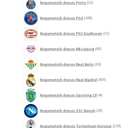
Nogometnih dresov Porto
22
izdelkov
268
Nogometnih dresov PSG
268
izdelkov
11
Nogometnih dresov PSV Eindhoven
11
izdelkov
65
Nogometnih dresov RB Leipzig
65
izdelkov
16
Nogometnih dresov Real Betis
16
izdelkov
455
Nogometnih dresov Real Madrid
455
izdelkov
4
Nogometnih dresov Sporting CP
4
izdelki
28
Nogometnih dresov SSC Napoli
28
izdelkov
130
Nogometnih dresov Tottenham Hotspur
130