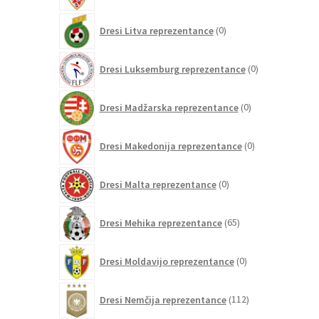
0
Dresi Litva reprezentance
0
izdelkov
0
Dresi Luksemburg reprezentance
0
izdelkov
0
Dresi Madžarska reprezentance
0
izdelkov
0
Dresi Makedonija reprezentance
0
izdelkov
0
Dresi Malta reprezentance
0
izdelkov
65
Dresi Mehika reprezentance
65
izdelkov
0
Dresi Moldavijo reprezentance
0
izdelkov
112
Dresi Nemčija reprezentance
112
izdelkov