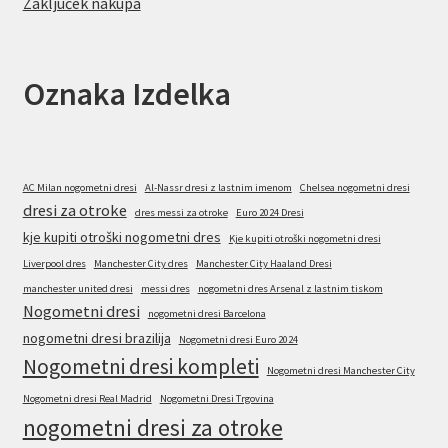
Zaključek nakupa
Oznaka Izdelka
AC Milan nogometni dresi
Al-Nassr dresi z lastnim imenom
Chelsea nogometni dresi
dresi za otroke
dres messi za otroke
Euro 2024 Dresi
kje kupiti otroški nogometni dres
Kje kupiti otroški nogometni dresi
Liverpool dres
Manchester City dres
Manchester City Haaland Dresi
manchester united dresi
messi dres
nogometni dres Arsenal z lastnim tiskom
Nogometni dresi
nogometni dresi Barcelona
nogometni dresi brazilija
Nogometni dresi Euro 2024
Nogometni dresi kompleti
Nogometni dresi Manchester City
Nogometni dresi Real Madrid
Nogometni Dresi Trgovina
nogometni dresi za otroke