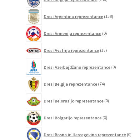
izdelkov
159
Dresi Argentina reprezentance
159
izdelkov
0
Dresi Armenija reprezentance
0
izdelkov
13
Dresi Avstrija reprezentance
13
izdelkov
0
Dresi Azerbajdžanu reprezentance
0
izdelkov
74
Dresi Belgija reprezentance
74
izdelkov
0
Dresi Belorusijo reprezentance
0
izdelkov
0
Dresi Bolgarijo reprezentance
0
izdelkov
0
Dresi Bosna in Hercegovina reprezentance
0
izdel