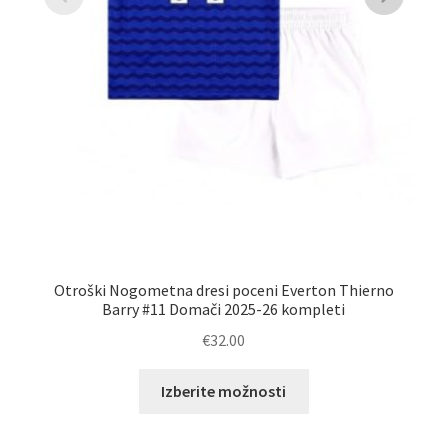
Otroški Nogometna dresi poceni Everton Thierno
Barry #11 Domači 2025-26 kompleti
€
32.00
Ta
Izberite možnosti
izdelek
ima