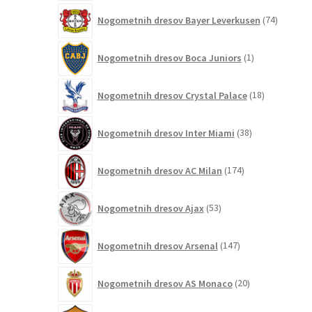
74
Nogometnih dresov Bayer Leverkusen
74
izdelkov
1
Nogometnih dresov Boca Juniors
1
izdelek
18
Nogometnih dresov Crystal Palace
18
izdelkov
38
Nogometnih dresov Inter Miami
38
izdelkov
174
Nogometnih dresov AC Milan
174
izdelkov
53
Nogometnih dresov Ajax
53
izdelkov
147
Nogometnih dresov Arsenal
147
izdelkov
20
Nogometnih dresov AS Monaco
20
izdelkov
85