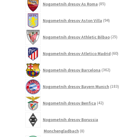
Nogometnih dresov As Roma
85
izdelkov
94
Nogometnih dresov Aston Villa
94
izdelkov
25
Nogometnih dresov Athletic Bilbao
25
izdelkov
60
Nogometnih dresov Atletico Madrid
60
izdelkov
362
Nogometnih dresov Barcelona
362
izdelkov
183
Nogometnih dresov Bayern Munich
183
izdelkov
42
Nogometnih dresov Benfica
42
izdelkov
Nogometnih dresov Borussia
8
Monchengladbach
8