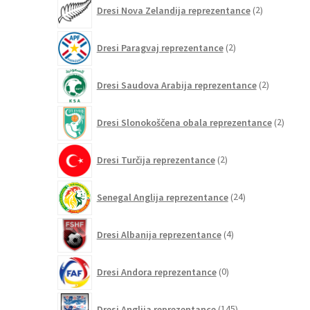
2
Dresi Nova Zelandija reprezentance
2
izdelka
2
Dresi Paragvaj reprezentance
2
izdelka
2
Dresi Saudova Arabija reprezentance
2
izdelka
2
Dresi Slonokoščena obala reprezentance
2
izdelk
2
Dresi Turčija reprezentance
2
izdelka
24
Senegal Anglija reprezentance
24
izdelkov
4
Dresi Albanija reprezentance
4
izdelki
0
Dresi Andora reprezentance
0
izdelkov
145
Dresi Anglija reprezentance
145