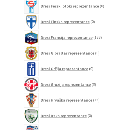
0
Dresi Ferski otoki reprezentance
0
izdelkov
0
Dresi Finska reprezentance
0
izdelkov
133
Dresi Francija reprezentance
133
izdelkov
0
Dresi Gibraltar reprezentance
0
izdelkov
0
Dresi Grčija reprezentance
0
izdelkov
0
Dresi Gruzija reprezentance
0
izdelkov
15
Dresi Hrvaška reprezentance
15
izdelkov
0
Dresi Irska reprezentance
0
izdelkov
0