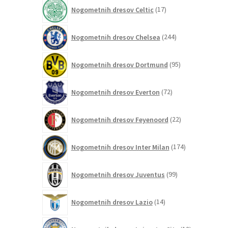
izdelkov
17
Nogometnih dresov Celtic
17
izdelkov
244
Nogometnih dresov Chelsea
244
izdelkov
95
Nogometnih dresov Dortmund
95
izdelkov
72
Nogometnih dresov Everton
72
izdelkov
22
Nogometnih dresov Feyenoord
22
izdelkov
174
Nogometnih dresov Inter Milan
174
izdelkov
99
Nogometnih dresov Juventus
99
izdelkov
14
Nogometnih dresov Lazio
14
izdelkov
12