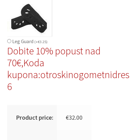
Leg Guard
(
+
€
3.25
)
Dobite 10% popust nad
70€,Koda
kupona:otroskinogometnidres
6
Product price:
€
32.00