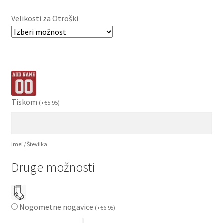
Velikosti za Otroški
Tiskom
(
+
€
5.95
)
Imei / Številka
Druge možnosti
Nogometne nogavice
(
+
€
6.95
)