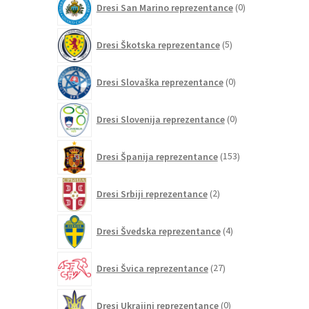
Dresi San Marino reprezentance
0
izdelkov
5
Dresi Škotska reprezentance
5
izdelkov
0
Dresi Slovaška reprezentance
0
izdelkov
0
Dresi Slovenija reprezentance
0
izdelkov
153
Dresi Španija reprezentance
153
izdelkov
2
Dresi Srbiji reprezentance
2
izdelka
4
Dresi Švedska reprezentance
4
izdelki
27
Dresi Švica reprezentance
27
izdelkov
0
Dresi Ukrajini reprezentance
0