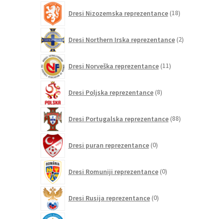
18
Dresi Nizozemska reprezentance
18
izdelkov
2
Dresi Northern Irska reprezentance
2
izdelka
11
Dresi Norveška reprezentance
11
izdelkov
8
Dresi Poljska reprezentance
8
izdelkov
88
Dresi Portugalska reprezentance
88
izdelkov
0
Dresi puran reprezentance
0
izdelkov
0
Dresi Romuniji reprezentance
0
izdelkov
0
Dresi Rusija reprezentance
0
izdelkov
0