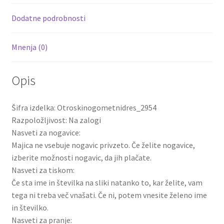
kompleti
k
Dodatne podrobnosti
količina
Mnenja (0)
Opis
Šifra izdelka: Otroskinogometnidres_2954
Razpoložljivost: Na zalogi
Nasveti za nogavice:
Majica ne vsebuje nogavic privzeto. Če želite nogavice,
izberite možnosti nogavic, da jih plačate.
Nasveti za tiskom:
Če sta ime in številka na sliki natanko to, kar želite, vam
tega ni treba več vnašati. Če ni, potem vnesite želeno ime
in številko.
Nasveti za pranje: