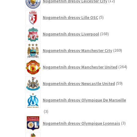
Nogometnih dresov Leicester City
12
izdelkov
5
Nogometnih dresov Lille OSC
5
izdelkov
168
Nogometnih dresov Liverpool
168
izdelkov
269
Nogometnih dresov Manchester City
269
izdelkov
264
Nogometnih dresov Manchester United
264
izdel
59
Nogometnih dresov Newcastle United
59
izdelkov
Nogometnih dresov Olympique De Marseille
3
3
izdelki
3
Nogometnih dresov Olympique Lyonnais
3
izdelki
22