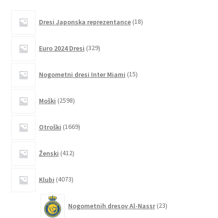
več
različic.
18
Dresi Japonska reprezentance
18
izdelkov
Možnosti
lahko
329
Euro 2024 Dresi
329
izberete
izdelkov
na
15
Nogometni dresi Inter Miami
15
strani
izdelkov
izdelka
2598
Moški
2598
izdelkov
1669
Otroški
1669
izdelkov
412
Ženski
412
izdelkov
4073
Klubi
4073
izdelkov
23
Nogometnih dresov Al-Nassr
23
izdelkov