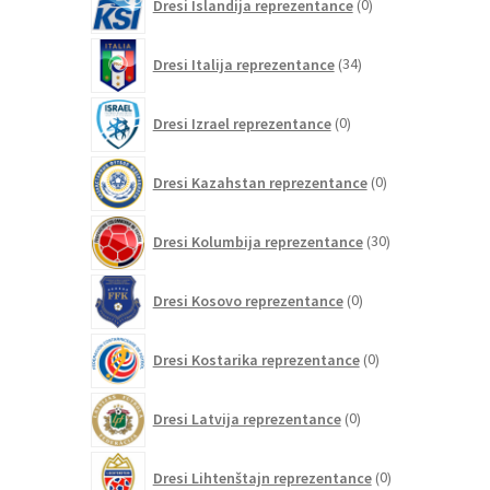
Dresi Islandija reprezentance
0
izdelkov
34
Dresi Italija reprezentance
34
izdelkov
0
Dresi Izrael reprezentance
0
izdelkov
0
Dresi Kazahstan reprezentance
0
izdelkov
30
Dresi Kolumbija reprezentance
30
izdelkov
0
Dresi Kosovo reprezentance
0
izdelkov
0
Dresi Kostarika reprezentance
0
izdelkov
0
Dresi Latvija reprezentance
0
izdelkov
0
Dresi Lihtenštajn reprezentance
0
izdelkov