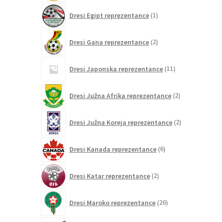
1
Dresi Egipt reprezentance
1
izdelek
2
Dresi Gana reprezentance
2
izdelka
11
Dresi Japonska reprezentance
11
izdelkov
2
Dresi Južna Afrika reprezentance
2
izdelka
2
Dresi Južna Koreja reprezentance
2
izdelka
6
Dresi Kanada reprezentance
6
izdelkov
2
Dresi Katar reprezentance
2
izdelka
26
Dresi Maroko reprezentance
26
izdelkov