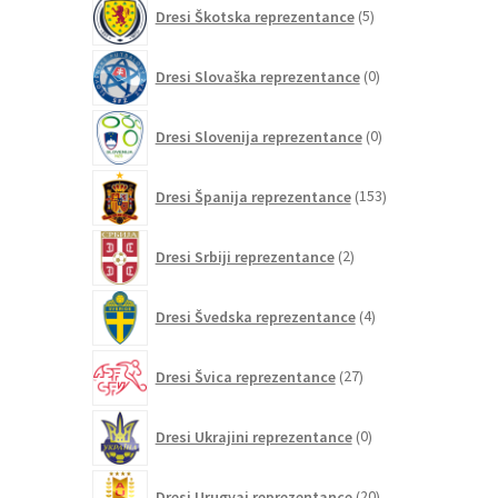
5
Dresi Škotska reprezentance
5
izdelkov
0
Dresi Slovaška reprezentance
0
izdelkov
0
Dresi Slovenija reprezentance
0
izdelkov
153
Dresi Španija reprezentance
153
izdelkov
2
Dresi Srbiji reprezentance
2
izdelka
4
Dresi Švedska reprezentance
4
izdelki
27
Dresi Švica reprezentance
27
izdelkov
0
Dresi Ukrajini reprezentance
0
izdelkov
20
Dresi Urugvaj reprezentance
20