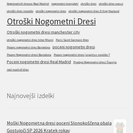
Nogometnih dresov Real Madrid
nogometni kompleti
otroški dres
otroški dres messi
otroški dres ronaldo
otroški nogometni dres
otroški nogometni dres Erling Haaland
Otroški Nogometni Dresi
Otroški nogometni dresi manchester city
otroški nogometni dres Inter Miami
Paris Saint Germain Dres
poceni nogometni dresi
Poceni nogometni dres Barcelona
Poceni Nogometni dresi Barcelona
Poceni nogometni dresi juventus ronaldo 7
Poceni nogometni dresi Real Madrid
Prodajo Nogometni dresi Španija
real madrid dres
Najnovejši izdelki
Moški Nogometna dresi poceni Slonokoščena obala
Gostujoči SP 2026 Kratek rokav