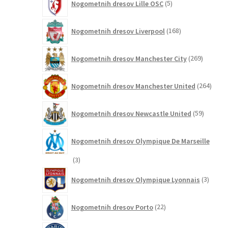
Nogometnih dresov Lille OSC
5
izdelkov
168
Nogometnih dresov Liverpool
168
izdelkov
269
Nogometnih dresov Manchester City
269
izdelkov
264
Nogometnih dresov Manchester United
264
izdel
59
Nogometnih dresov Newcastle United
59
izdelkov
Nogometnih dresov Olympique De Marseille
3
3
izdelki
3
Nogometnih dresov Olympique Lyonnais
3
izdelki
22
Nogometnih dresov Porto
22
izdelkov
268