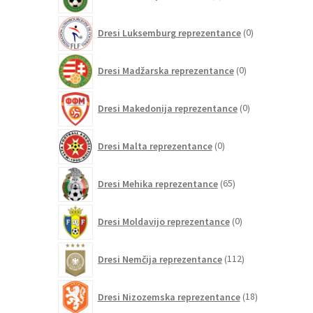
izdelkov
0
Dresi Luksemburg reprezentance
0
izdelkov
0
Dresi Madžarska reprezentance
0
izdelkov
0
Dresi Makedonija reprezentance
0
izdelkov
0
Dresi Malta reprezentance
0
izdelkov
65
Dresi Mehika reprezentance
65
izdelkov
0
Dresi Moldavijo reprezentance
0
izdelkov
112
Dresi Nemčija reprezentance
112
izdelkov
18
Dresi Nizozemska reprezentance
18
izdelkov