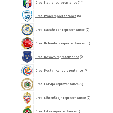
Dresi Italija reprezentance
34
izdelkov
0
Dresi Izrael reprezentance
0
izdelkov
0
Dresi Kazahstan reprezentance
0
izdelkov
30
Dresi Kolumbija reprezentance
30
izdelkov
0
Dresi Kosovo reprezentance
0
izdelkov
0
Dresi Kostarika reprezentance
0
izdelkov
0
Dresi Latvija reprezentance
0
izdelkov
0
Dresi Lihtenštajn reprezentance
0
izdelkov
0
Dresi Litva reprezentance
0