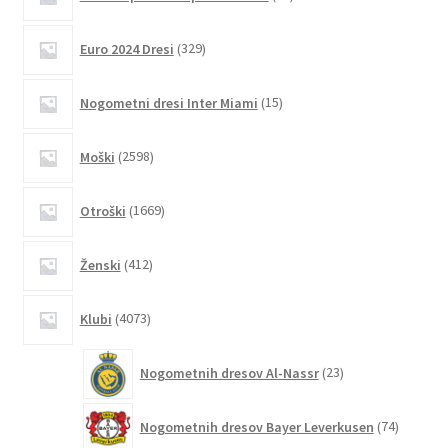
izdelkov
Možnosti
lahko
329
Euro 2024 Dresi
329
izberete
izdelkov
na
15
Nogometni dresi Inter Miami
15
strani
izdelkov
izdelka
2598
Moški
2598
izdelkov
1669
Otroški
1669
izdelkov
412
Ženski
412
izdelkov
4073
Klubi
4073
izdelkov
23
Nogometnih dresov Al-Nassr
23
izdelkov
74
Nogometnih dresov Bayer Leverkusen
74
izdelkov