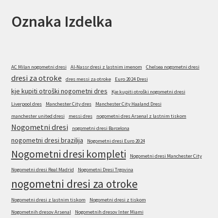
Oznaka Izdelka
AC Milan nogometni dresi
Al-Nassr dresi z lastnim imenom
Chelsea nogometni dresi
dresi za otroke
dres messi za otroke
Euro 2024 Dresi
kje kupiti otroški nogometni dres
Kje kupiti otroški nogometni dresi
Liverpool dres
Manchester City dres
Manchester City Haaland Dresi
manchester united dresi
messi dres
nogometni dres Arsenal z lastnim tiskom
Nogometni dresi
nogometni dresi Barcelona
nogometni dresi brazilija
Nogometni dresi Euro 2024
Nogometni dresi kompleti
Nogometni dresi Manchester City
Nogometni dresi Real Madrid
Nogometni Dresi Trgovina
nogometni dresi za otroke
Nogometni dresi z lastnim tiskom
Nogometni dresi z tiskom
Nogometnih dresov Arsenal
Nogometnih dresov Inter Miami