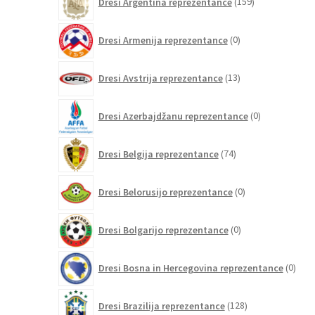
Dresi Argentina reprezentance
159
izdelkov
0
Dresi Armenija reprezentance
0
izdelkov
13
Dresi Avstrija reprezentance
13
izdelkov
0
Dresi Azerbajdžanu reprezentance
0
izdelkov
74
Dresi Belgija reprezentance
74
izdelkov
0
Dresi Belorusijo reprezentance
0
izdelkov
0
Dresi Bolgarijo reprezentance
0
izdelkov
0
Dresi Bosna in Hercegovina reprezentance
0
izdel
128
Dresi Brazilija reprezentance
128
izdelkov