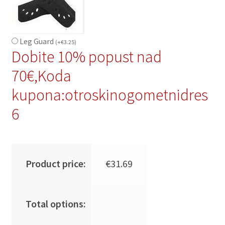
Leg Guard
(
+
€
3.25
)
Dobite 10% popust nad
70€,Koda
kupona:otroskinogometnidres
6
Product price:
€
31.69
Total options: