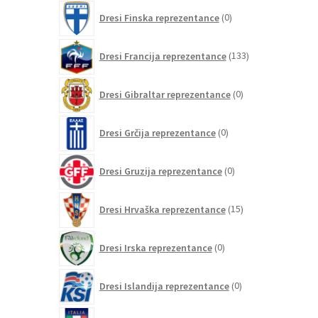
0
Dresi Finska reprezentance
0
izdelkov
133
Dresi Francija reprezentance
133
izdelkov
0
Dresi Gibraltar reprezentance
0
izdelkov
0
Dresi Grčija reprezentance
0
izdelkov
0
Dresi Gruzija reprezentance
0
izdelkov
15
Dresi Hrvaška reprezentance
15
izdelkov
0
Dresi Irska reprezentance
0
izdelkov
0
Dresi Islandija reprezentance
0
izdelkov
34