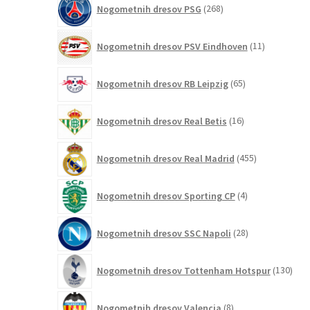
Nogometnih dresov PSG
268
izdelkov
11
Nogometnih dresov PSV Eindhoven
11
izdelkov
65
Nogometnih dresov RB Leipzig
65
izdelkov
16
Nogometnih dresov Real Betis
16
izdelkov
455
Nogometnih dresov Real Madrid
455
izdelkov
4
Nogometnih dresov Sporting CP
4
izdelki
28
Nogometnih dresov SSC Napoli
28
izdelkov
130
Nogometnih dresov Tottenham Hotspur
130
izde
8
Nogometnih dresov Valencia
8