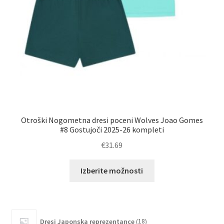
Otroški Nogometna dresi poceni Wolves Joao Gomes
Otr
#8 Gostujoči 2025-26 kompleti
€
31.69
Ta
Izberite možnosti
izdelek
ima
več
različic.
18
Dresi Japonska reprezentance
18