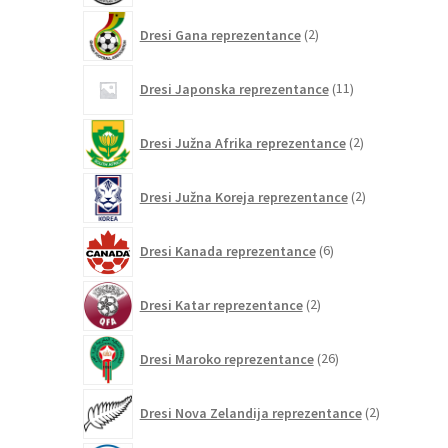
2
Dresi Gana reprezentance
2
izdelka
11
Dresi Japonska reprezentance
11
izdelkov
2
Dresi Južna Afrika reprezentance
2
izdelka
2
Dresi Južna Koreja reprezentance
2
izdelka
6
Dresi Kanada reprezentance
6
izdelkov
2
Dresi Katar reprezentance
2
izdelka
26
Dresi Maroko reprezentance
26
izdelkov
2
Dresi Nova Zelandija reprezentance
2
izdelka