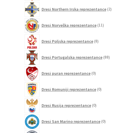
2
Dresi Northern Irska reprezentance
2
izdelka
11
Dresi Norveška reprezentance
11
izdelkov
8
Dresi Poljska reprezentance
8
izdelkov
88
Dresi Portugalska reprezentance
88
izdelkov
0
Dresi puran reprezentance
0
izdelkov
0
Dresi Romuniji reprezentance
0
izdelkov
0
Dresi Rusija reprezentance
0
izdelkov
0
Dresi San Marino reprezentance
0
izdelkov