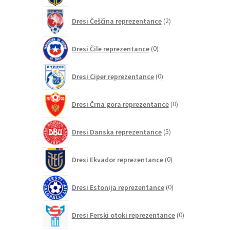
2
Dresi Češčina reprezentance
2
izdelka
0
Dresi Čile reprezentance
0
izdelkov
0
Dresi Ciper reprezentance
0
izdelkov
0
Dresi Črna gora reprezentance
0
izdelkov
5
Dresi Danska reprezentance
5
izdelkov
0
Dresi Ekvador reprezentance
0
izdelkov
0
Dresi Estonija reprezentance
0
izdelkov
0
Dresi Ferski otoki reprezentance
0
izdelkov