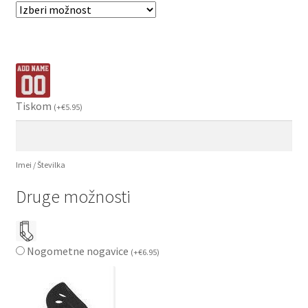
Tiskom
(
+
€
5.95
)
Imei / Številka
Druge možnosti
Nogometne nogavice
(
+
€
6.95
)