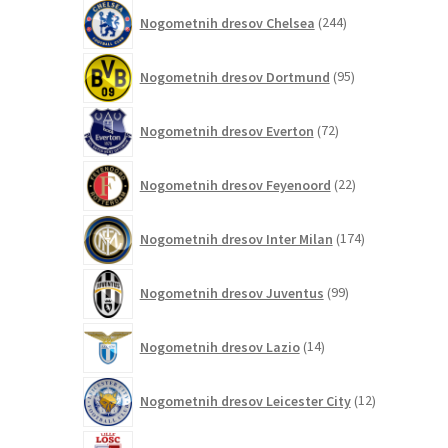
244
Nogometnih dresov Chelsea
244
izdelkov
95
Nogometnih dresov Dortmund
95
izdelkov
72
Nogometnih dresov Everton
72
izdelkov
22
Nogometnih dresov Feyenoord
22
izdelkov
174
Nogometnih dresov Inter Milan
174
izdelkov
99
Nogometnih dresov Juventus
99
izdelkov
14
Nogometnih dresov Lazio
14
izdelkov
12
Nogometnih dresov Leicester City
12
izdelkov
5