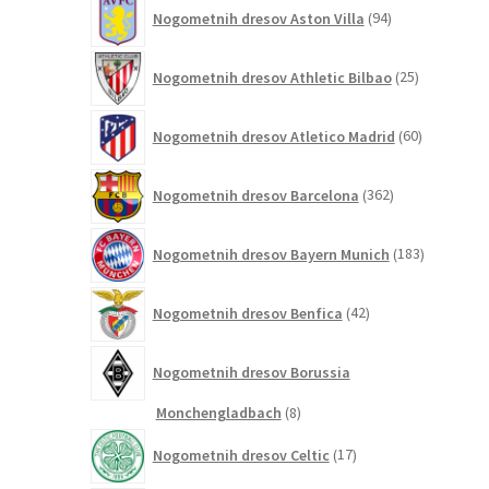
94
Nogometnih dresov Aston Villa
94
izdelkov
25
Nogometnih dresov Athletic Bilbao
25
izdelkov
60
Nogometnih dresov Atletico Madrid
60
izdelkov
362
Nogometnih dresov Barcelona
362
izdelkov
183
Nogometnih dresov Bayern Munich
183
izdelkov
42
Nogometnih dresov Benfica
42
izdelkov
Nogometnih dresov Borussia
8
Monchengladbach
8
izdelkov
17
Nogometnih dresov Celtic
17
izdelkov