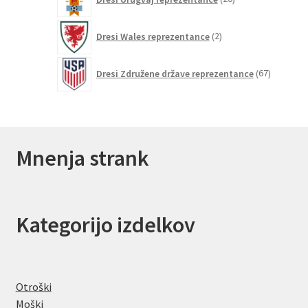
izdelkov
2
Dresi Wales reprezentance
2
izdelka
67
Dresi Združene države reprezentance
67
izdelkov
Mnenja strank
Kategorijo izdelkov
Otroški
Moški