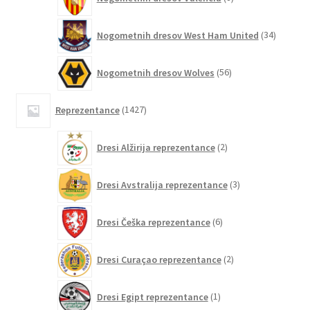
izdelkov
34
Nogometnih dresov West Ham United
34
izdelkov
56
Nogometnih dresov Wolves
56
izdelkov
1427
Reprezentance
1427
izdelkov
2
Dresi Alžirija reprezentance
2
izdelka
3
Dresi Avstralija reprezentance
3
izdelki
6
Dresi Češka reprezentance
6
izdelkov
2
Dresi Curaçao reprezentance
2
izdelka
1
Dresi Egipt reprezentance
1
izdelek