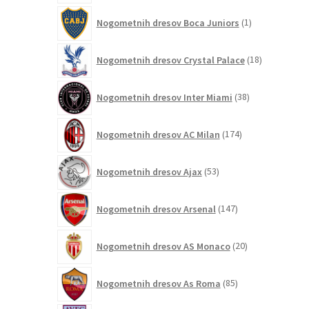
1
Nogometnih dresov Boca Juniors
1
izdelek
18
Nogometnih dresov Crystal Palace
18
izdelkov
38
Nogometnih dresov Inter Miami
38
izdelkov
174
Nogometnih dresov AC Milan
174
izdelkov
53
Nogometnih dresov Ajax
53
izdelkov
147
Nogometnih dresov Arsenal
147
izdelkov
20
Nogometnih dresov AS Monaco
20
izdelkov
85
Nogometnih dresov As Roma
85
izdelkov