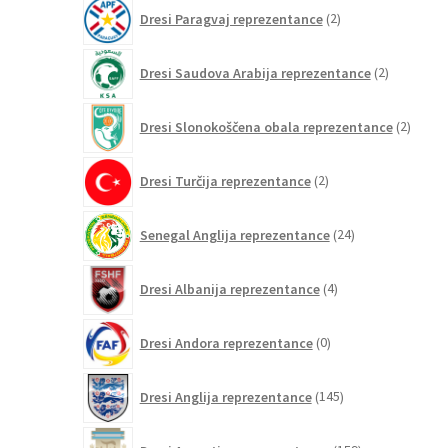
2
Dresi Paragvaj reprezentance
2
izdelka
2
Dresi Saudova Arabija reprezentance
2
izdelka
2
Dresi Slonokoščena obala reprezentance
2
izdelk
2
Dresi Turčija reprezentance
2
izdelka
24
Senegal Anglija reprezentance
24
izdelkov
4
Dresi Albanija reprezentance
4
izdelki
0
Dresi Andora reprezentance
0
izdelkov
145
Dresi Anglija reprezentance
145
izdelkov
159