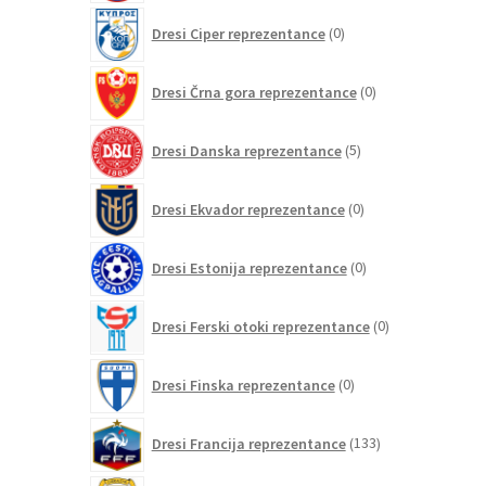
0
Dresi Ciper reprezentance
0
izdelkov
0
Dresi Črna gora reprezentance
0
izdelkov
5
Dresi Danska reprezentance
5
izdelkov
0
Dresi Ekvador reprezentance
0
izdelkov
0
Dresi Estonija reprezentance
0
izdelkov
0
Dresi Ferski otoki reprezentance
0
izdelkov
0
Dresi Finska reprezentance
0
izdelkov
133
Dresi Francija reprezentance
133
izdelkov