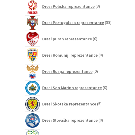
8
Dresi Poljska reprezentance
8
izdelkov
88
Dresi Portugalska reprezentance
88
izdelkov
0
Dresi puran reprezentance
0
izdelkov
0
Dresi Romuniji reprezentance
0
izdelkov
0
Dresi Rusija reprezentance
0
izdelkov
0
Dresi San Marino reprezentance
0
izdelkov
5
Dresi Škotska reprezentance
5
izdelkov
0
Dresi Slovaška reprezentance
0
izdelkov
0