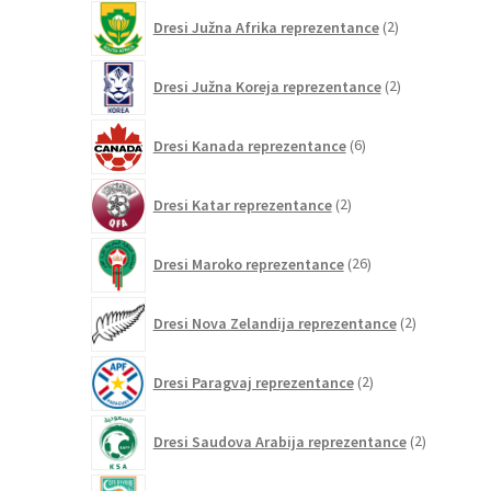
2
Dresi Južna Afrika reprezentance
2
izdelka
2
Dresi Južna Koreja reprezentance
2
izdelka
6
Dresi Kanada reprezentance
6
izdelkov
2
Dresi Katar reprezentance
2
izdelka
26
Dresi Maroko reprezentance
26
izdelkov
2
Dresi Nova Zelandija reprezentance
2
izdelka
2
Dresi Paragvaj reprezentance
2
izdelka
2
Dresi Saudova Arabija reprezentance
2
izdelka
2