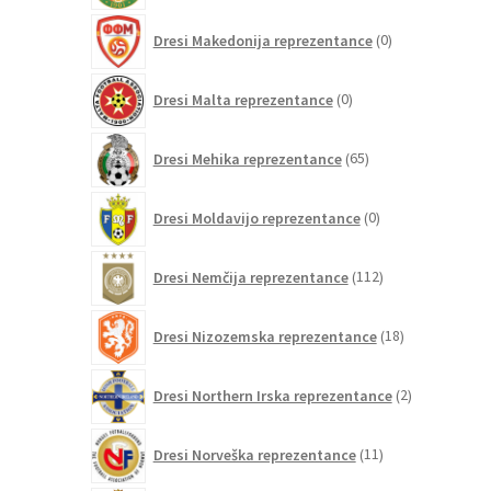
0
Dresi Makedonija reprezentance
0
izdelkov
0
Dresi Malta reprezentance
0
izdelkov
65
Dresi Mehika reprezentance
65
izdelkov
0
Dresi Moldavijo reprezentance
0
izdelkov
112
Dresi Nemčija reprezentance
112
izdelkov
18
Dresi Nizozemska reprezentance
18
izdelkov
2
Dresi Northern Irska reprezentance
2
izdelka
11
Dresi Norveška reprezentance
11
izdelkov