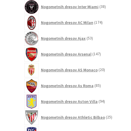
38
Nogometnih dresov Inter Miami
38
izdelkov
174
Nogometnih dresov AC Milan
174
izdelkov
53
Nogometnih dresov Ajax
53
izdelkov
147
Nogometnih dresov Arsenal
147
izdelkov
20
Nogometnih dresov AS Monaco
20
izdelkov
85
Nogometnih dresov As Roma
85
izdelkov
94
Nogometnih dresov Aston Villa
94
izdelkov
25
Nogometnih dresov Athletic Bilbao
25
izdelkov
60