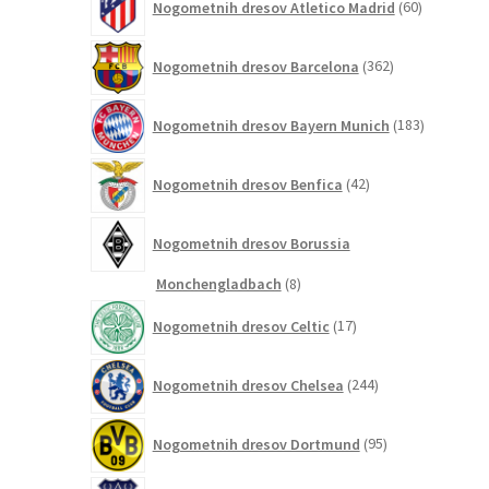
Nogometnih dresov Atletico Madrid
60
izdelkov
362
Nogometnih dresov Barcelona
362
izdelkov
183
Nogometnih dresov Bayern Munich
183
izdelkov
42
Nogometnih dresov Benfica
42
izdelkov
Nogometnih dresov Borussia
8
Monchengladbach
8
izdelkov
17
Nogometnih dresov Celtic
17
izdelkov
244
Nogometnih dresov Chelsea
244
izdelkov
95
Nogometnih dresov Dortmund
95
izdelkov
72