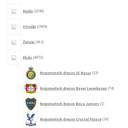
izdelka
2598
Moški
2598
izdelkov
1669
Otroški
1669
izdelkov
412
Ženski
412
izdelkov
4073
Klubi
4073
izdelkov
23
Nogometnih dresov Al-Nassr
23
izdelkov
74
Nogometnih dresov Bayer Leverkusen
74
izdelkov
1
Nogometnih dresov Boca Juniors
1
izdelek
18
Nogometnih dresov Crystal Palace
18
izdelkov