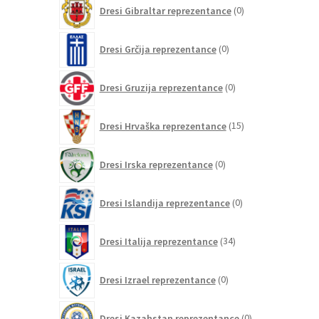
0
Dresi Gibraltar reprezentance
0
izdelkov
0
Dresi Grčija reprezentance
0
izdelkov
0
Dresi Gruzija reprezentance
0
izdelkov
15
Dresi Hrvaška reprezentance
15
izdelkov
0
Dresi Irska reprezentance
0
izdelkov
0
Dresi Islandija reprezentance
0
izdelkov
34
Dresi Italija reprezentance
34
izdelkov
0
Dresi Izrael reprezentance
0
izdelkov
0
Dresi Kazahstan reprezentance
0