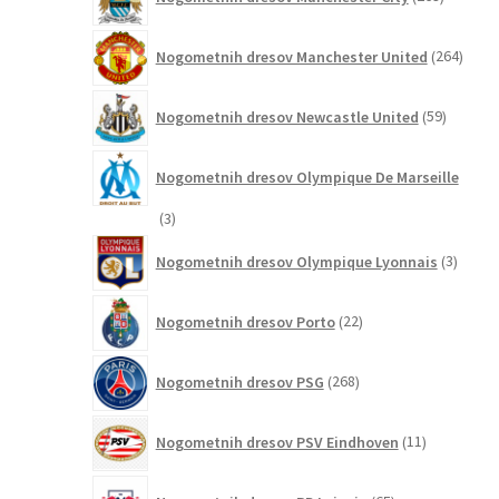
izdelkov
264
Nogometnih dresov Manchester United
264
izdel
59
Nogometnih dresov Newcastle United
59
izdelkov
Nogometnih dresov Olympique De Marseille
3
3
izdelki
3
Nogometnih dresov Olympique Lyonnais
3
izdelki
22
Nogometnih dresov Porto
22
izdelkov
268
Nogometnih dresov PSG
268
izdelkov
11
Nogometnih dresov PSV Eindhoven
11
izdelkov
65