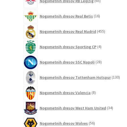
Nogometnih dresov RB Leipzig
65
izdelkov
16
Nogometnih dresov Real Betis
16
izdelkov
455
Nogometnih dresov Real Madrid
455
izdelkov
4
Nogometnih dresov Sporting CP
4
izdelki
28
Nogometnih dresov SSC Napoli
28
izdelkov
130
Nogometnih dresov Tottenham Hotspur
130
izde
8
Nogometnih dresov Valencia
8
izdelkov
34
Nogometnih dresov West Ham United
34
izdelkov
56
Nogometnih dresov Wolves
56
izdelkov