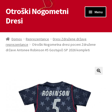
Otroški Nogometni
Skip
Skip
Menu
to
to
Dresi
navigation
content
Domov
Domov
Reprezentance
Dresi Združene države
reprezentance
Otroški Nogometna dresi poceni Združene
Blog
države Antonee Robinson #5 Gostujoči SP 2026 kompleti
Kontaktiraj nas
Košarica
Moj račun
Trgovina
Zaključek nakupa