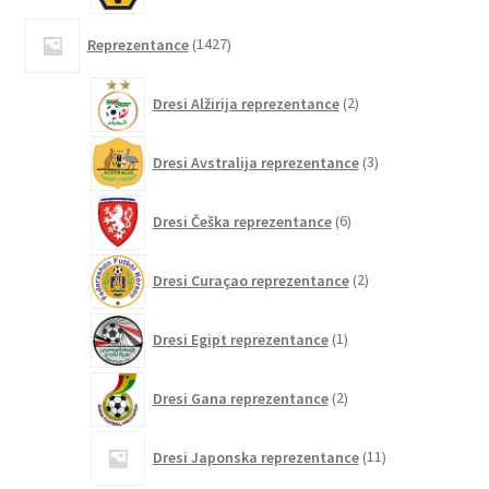
1427
Reprezentance
1427
izdelkov
2
Dresi Alžirija reprezentance
2
izdelka
3
Dresi Avstralija reprezentance
3
izdelki
6
Dresi Češka reprezentance
6
izdelkov
2
Dresi Curaçao reprezentance
2
izdelka
1
Dresi Egipt reprezentance
1
izdelek
2
Dresi Gana reprezentance
2
izdelka
11
Dresi Japonska reprezentance
11
izdelkov