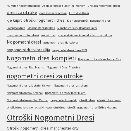
AC Milan nogometni dresi
Al-Nassr dresi z lastnim imenom
Chelsea nogometni dresi
dresi za otroke
dres messi za otroke
Euro 2024 Dresi
kje kupiti otroški nogometni dres
Kje kupiti otroški nogometni dresi
Liverpool dres
Manchester City dres
Manchester City Haaland Dresi
manchester united dresi
messi dres
nogometni dres Arsenal z lastnim tiskom
Nogometni dresi
nogometni dresi Barcelona
nogometni dresi brazilija
Nogometni dresi Euro 2024
Nogometni dresi kompleti
Nogometni dresi Manchester City
Nogometni dresi Real Madrid
Nogometni Dresi Trgovina
nogometni dresi za otroke
Nogometni dresi z lastnim tiskom
Nogometni dresi z tiskom
Nogometnih dresov Arsenal
Nogometnih dresov Inter Miami
Nogometnih dresov Real Madrid
nogometni kompleti
otroški dres
otroški dres messi
otroški dres ronaldo
otroški nogometni dres
otroški nogometni dres Erling Haaland
Otroški Nogometni Dresi
Otroški nogometni dresi manchester city