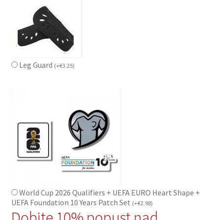
Leg Guard
(
+
€
3.25
)
World Cup 2026 Qualifiers + UEFA EURO Heart Shape +
UEFA Foundation 10 Years Patch Set
(
+
€
2.98
)
Dobite 10% popust nad