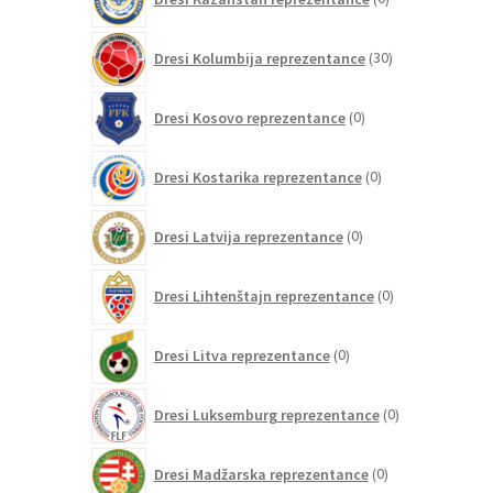
izdelkov
30
Dresi Kolumbija reprezentance
30
izdelkov
0
Dresi Kosovo reprezentance
0
izdelkov
0
Dresi Kostarika reprezentance
0
izdelkov
0
Dresi Latvija reprezentance
0
izdelkov
0
Dresi Lihtenštajn reprezentance
0
izdelkov
0
Dresi Litva reprezentance
0
izdelkov
0
Dresi Luksemburg reprezentance
0
izdelkov
0
Dresi Madžarska reprezentance
0
izdelkov