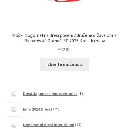
Moški Nogometna dresi poceni Združene države Chris
Mo
Richards #3 Domači SP 2026 Kratek rokav
€
32.00
Ta
Izberite možnosti
izdelek
ima
več
različic.
18
Dresi Japonska reprezentance
18
izdelkov
Možnosti
lahko
329
Euro 2024 Dresi
329
izberete
izdelkov
na
15
Nogometni dresi Inter Miami
15
strani
izdelkov