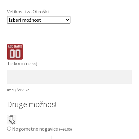
Velikosti za Otroški
Tiskom
(
+
€
5.95
)
Imei / Številka
Druge možnosti
Nogometne nogavice
(
+
€
6.95
)