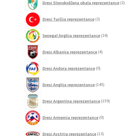
Dresi Slonokoščena obala reprezentance
2
izdelk
2
Dresi Turčija reprezentance
2
izdelka
24
Senegal Anglija reprezentance
24
izdelkov
4
Dresi Albanija reprezentance
4
izdelki
0
Dresi Andora reprezentance
0
izdelkov
145
Dresi Anglija reprezentance
145
izdelkov
159
Dresi Argentina reprezentance
159
izdelkov
0
Dresi Armenija reprezentance
0
izdelkov
13
Dresi Avstrija reprezentance
13