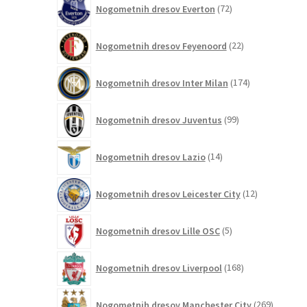
Nogometnih dresov Everton
72
izdelkov
22
Nogometnih dresov Feyenoord
22
izdelkov
174
Nogometnih dresov Inter Milan
174
izdelkov
99
Nogometnih dresov Juventus
99
izdelkov
14
Nogometnih dresov Lazio
14
izdelkov
12
Nogometnih dresov Leicester City
12
izdelkov
5
Nogometnih dresov Lille OSC
5
izdelkov
168
Nogometnih dresov Liverpool
168
izdelkov
269
Nogometnih dresov Manchester City
269