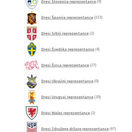
Dresi Slovenija reprezentance
0
izdelkov
153
Dresi Španija reprezentance
153
izdelkov
2
Dresi Srbiji reprezentance
2
izdelka
4
Dresi Švedska reprezentance
4
izdelki
27
Dresi Švica reprezentance
27
izdelkov
0
Dresi Ukrajini reprezentance
0
izdelkov
20
Dresi Urugvaj reprezentance
20
izdelkov
2
Dresi Wales reprezentance
2
izdelka
67
Dresi Združene države reprezentance
67
izdelkov