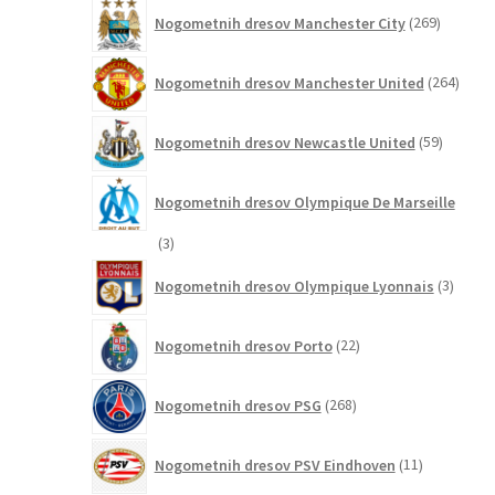
269
Nogometnih dresov Manchester City
269
izdelkov
264
Nogometnih dresov Manchester United
264
izdel
59
Nogometnih dresov Newcastle United
59
izdelkov
Nogometnih dresov Olympique De Marseille
3
3
izdelki
3
Nogometnih dresov Olympique Lyonnais
3
izdelki
22
Nogometnih dresov Porto
22
izdelkov
268
Nogometnih dresov PSG
268
izdelkov
11
Nogometnih dresov PSV Eindhoven
11
izdelkov