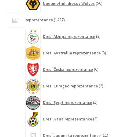
Nogometnih dresov Wolves
56
izdelkov
1427
Reprezentance
1427
izdelkov
2
Dresi Alžirija reprezentance
2
izdelka
3
Dresi Avstralija reprezentance
3
izdelki
6
Dresi Češka reprezentance
6
izdelkov
2
Dresi Curaçao reprezentance
2
izdelka
1
Dresi Egipt reprezentance
1
izdelek
2
Dresi Gana reprezentance
2
izdelka
11
Dresi Japonska reprezentance
11