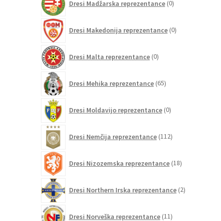
Dresi Madžarska reprezentance
0
izdelkov
0
Dresi Makedonija reprezentance
0
izdelkov
0
Dresi Malta reprezentance
0
izdelkov
65
Dresi Mehika reprezentance
65
izdelkov
0
Dresi Moldavijo reprezentance
0
izdelkov
112
Dresi Nemčija reprezentance
112
izdelkov
18
Dresi Nizozemska reprezentance
18
izdelkov
2
Dresi Northern Irska reprezentance
2
izdelka
11
Dresi Norveška reprezentance
11
izdelkov