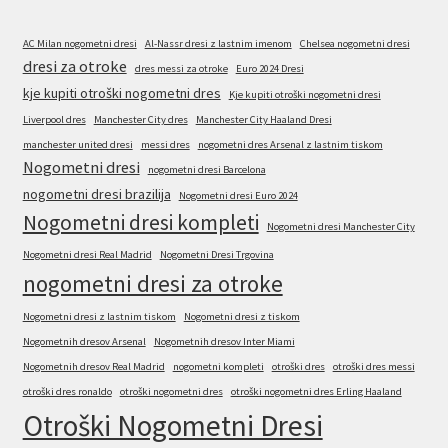
AC Milan nogometni dresi
Al-Nassr dresi z lastnim imenom
Chelsea nogometni dresi
dresi za otroke
dres messi za otroke
Euro 2024 Dresi
kje kupiti otroški nogometni dres
Kje kupiti otroški nogometni dresi
Liverpool dres
Manchester City dres
Manchester City Haaland Dresi
manchester united dresi
messi dres
nogometni dres Arsenal z lastnim tiskom
Nogometni dresi
nogometni dresi Barcelona
nogometni dresi brazilija
Nogometni dresi Euro 2024
Nogometni dresi kompleti
Nogometni dresi Manchester City
Nogometni dresi Real Madrid
Nogometni Dresi Trgovina
nogometni dresi za otroke
Nogometni dresi z lastnim tiskom
Nogometni dresi z tiskom
Nogometnih dresov Arsenal
Nogometnih dresov Inter Miami
Nogometnih dresov Real Madrid
nogometni kompleti
otroški dres
otroški dres messi
otroški dres ronaldo
otroški nogometni dres
otroški nogometni dres Erling Haaland
Otroški Nogometni Dresi