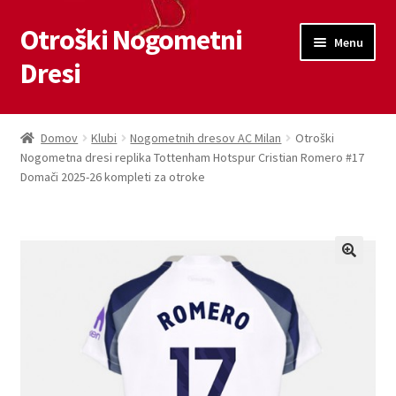
Otroški Nogometni
Skip
Skip
Menu
to
to
Dresi
navigation
content
Domov
Domov
Klubi
Nogometnih dresov AC Milan
Otroški
Nogometna dresi replika Tottenham Hotspur Cristian Romero #17
Blog
Domači 2025-26 kompleti za otroke
Kontaktiraj nas
Košarica
Moj račun
Trgovina
Zaključek nakupa