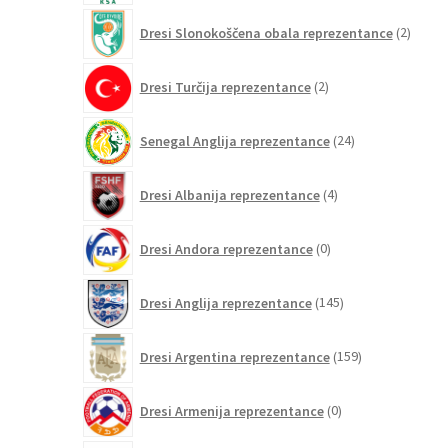
2
Dresi Slonokoščena obala reprezentance
2
izdelk
2
Dresi Turčija reprezentance
2
izdelka
24
Senegal Anglija reprezentance
24
izdelkov
4
Dresi Albanija reprezentance
4
izdelki
0
Dresi Andora reprezentance
0
izdelkov
145
Dresi Anglija reprezentance
145
izdelkov
159
Dresi Argentina reprezentance
159
izdelkov
0
Dresi Armenija reprezentance
0
izdelkov