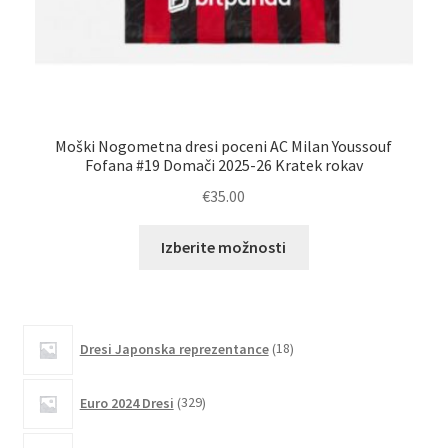
Moški Nogometna dresi poceni AC Milan Youssouf
Fofana #19 Domači 2025-26 Kratek rokav
€
35.00
Ta
Izberite možnosti
izdelek
ima
več
različic.
18
Dresi Japonska reprezentance
18
izdelkov
Možnosti
lahko
329
Euro 2024 Dresi
329
izberete
izdelkov
na
15