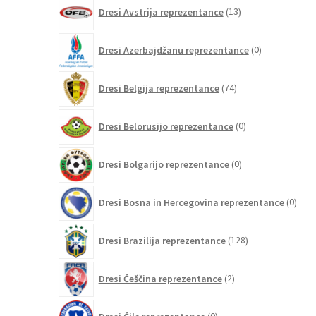
13
Dresi Avstrija reprezentance
13
izdelkov
0
Dresi Azerbajdžanu reprezentance
0
izdelkov
74
Dresi Belgija reprezentance
74
izdelkov
0
Dresi Belorusijo reprezentance
0
izdelkov
0
Dresi Bolgarijo reprezentance
0
izdelkov
0
Dresi Bosna in Hercegovina reprezentance
0
izdel
128
Dresi Brazilija reprezentance
128
izdelkov
2
Dresi Češčina reprezentance
2
izdelka
0