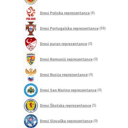
8
Dresi Poljska reprezentance
8
izdelkov
88
Dresi Portugalska reprezentance
88
izdelkov
0
Dresi puran reprezentance
0
izdelkov
0
Dresi Romuniji reprezentance
0
izdelkov
0
Dresi Rusija reprezentance
0
izdelkov
0
Dresi San Marino reprezentance
0
izdelkov
5
Dresi Škotska reprezentance
5
izdelkov
0
Dresi Slovaška reprezentance
0
izdelkov