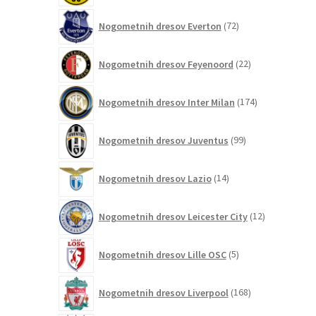
72
Nogometnih dresov Everton
72
izdelkov
22
Nogometnih dresov Feyenoord
22
izdelkov
174
Nogometnih dresov Inter Milan
174
izdelkov
99
Nogometnih dresov Juventus
99
izdelkov
14
Nogometnih dresov Lazio
14
izdelkov
12
Nogometnih dresov Leicester City
12
izdelkov
5
Nogometnih dresov Lille OSC
5
izdelkov
168
Nogometnih dresov Liverpool
168
izdelkov