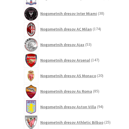
izdelkov
38
Nogometnih dresov Inter Miami
38
izdelkov
174
Nogometnih dresov AC Milan
174
izdelkov
53
Nogometnih dresov Ajax
53
izdelkov
147
Nogometnih dresov Arsenal
147
izdelkov
20
Nogometnih dresov AS Monaco
20
izdelkov
85
Nogometnih dresov As Roma
85
izdelkov
94
Nogometnih dresov Aston Villa
94
izdelkov
25
Nogometnih dresov Athletic Bilbao
25
izdelkov