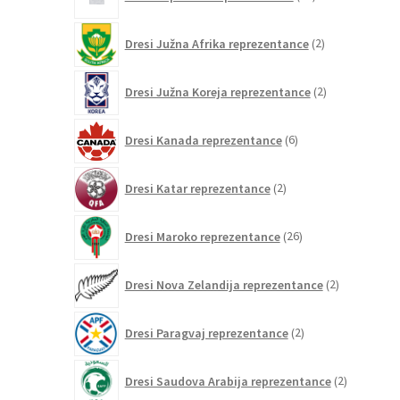
izdelkov
2
Dresi Južna Afrika reprezentance
2
izdelka
2
Dresi Južna Koreja reprezentance
2
izdelka
6
Dresi Kanada reprezentance
6
izdelkov
2
Dresi Katar reprezentance
2
izdelka
26
Dresi Maroko reprezentance
26
izdelkov
2
Dresi Nova Zelandija reprezentance
2
izdelka
2
Dresi Paragvaj reprezentance
2
izdelka
2
Dresi Saudova Arabija reprezentance
2
izdelka