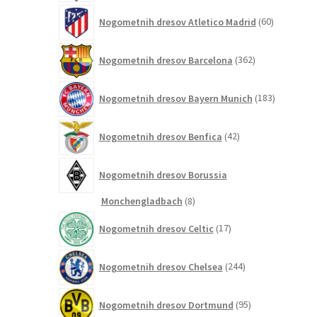
60
Nogometnih dresov Atletico Madrid
60
izdelkov
362
Nogometnih dresov Barcelona
362
izdelkov
183
Nogometnih dresov Bayern Munich
183
izdelkov
42
Nogometnih dresov Benfica
42
izdelkov
Nogometnih dresov Borussia
8
Monchengladbach
8
izdelkov
17
Nogometnih dresov Celtic
17
izdelkov
244
Nogometnih dresov Chelsea
244
izdelkov
95
Nogometnih dresov Dortmund
95
izdelkov