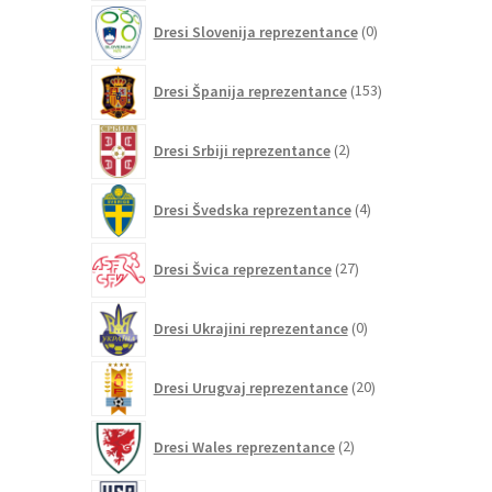
0
Dresi Slovenija reprezentance
0
izdelkov
153
Dresi Španija reprezentance
153
izdelkov
2
Dresi Srbiji reprezentance
2
izdelka
4
Dresi Švedska reprezentance
4
izdelki
27
Dresi Švica reprezentance
27
izdelkov
0
Dresi Ukrajini reprezentance
0
izdelkov
20
Dresi Urugvaj reprezentance
20
izdelkov
2
Dresi Wales reprezentance
2
izdelka
67