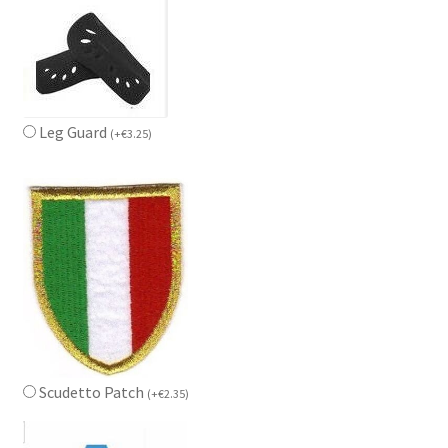
Leg Guard
(
+
€
3.25
)
Scudetto Patch
(
+
€
2.35
)