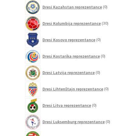
0
Dresi Kazahstan reprezentance
0
izdelkov
30
Dresi Kolumbija reprezentance
30
izdelkov
0
Dresi Kosovo reprezentance
0
izdelkov
0
Dresi Kostarika reprezentance
0
izdelkov
0
Dresi Latvija reprezentance
0
izdelkov
0
Dresi Lihtenštajn reprezentance
0
izdelkov
0
Dresi Litva reprezentance
0
izdelkov
0
Dresi Luksemburg reprezentance
0
izdelkov
0