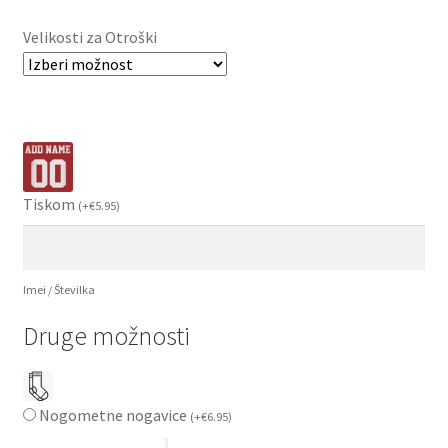
Velikosti za Otroški
Tiskom
(
+
€
5.95
)
Imei / Številka
Druge možnosti
Nogometne nogavice
(
+
€
6.95
)