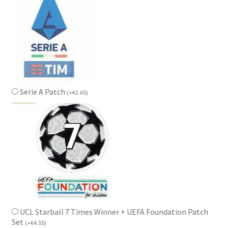
Serie A Patch
(
+
€
2.65
)
UCL Starball 7 Times Winner + UEFA Foundation Patch
Set
(
+
€
4.55
)