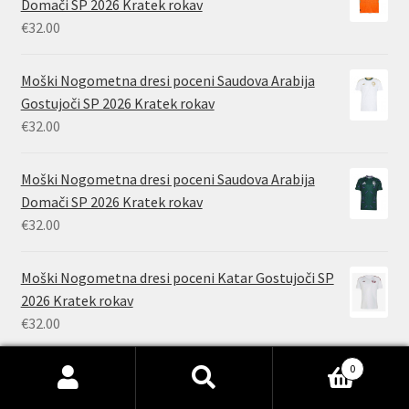
Domači SP 2026 Kratek rokav
€
32.00
Moški Nogometna dresi poceni Saudova Arabija
Gostujoči SP 2026 Kratek rokav
€
32.00
Moški Nogometna dresi poceni Saudova Arabija
Domači SP 2026 Kratek rokav
€
32.00
Moški Nogometna dresi poceni Katar Gostujoči SP
2026 Kratek rokav
€
32.00
0
Išči:
Iskanje