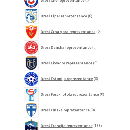
Dresi Čile reprezentance
0
izdelkov
0
Dresi Ciper reprezentance
0
izdelkov
0
Dresi Črna gora reprezentance
0
izdelkov
5
Dresi Danska reprezentance
5
izdelkov
0
Dresi Ekvador reprezentance
0
izdelkov
0
Dresi Estonija reprezentance
0
izdelkov
0
Dresi Ferski otoki reprezentance
0
izdelkov
0
Dresi Finska reprezentance
0
izdelkov
133
Dresi Francija reprezentance
133
izdelkov