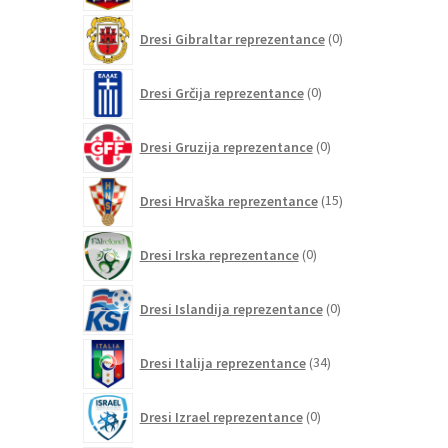
0
Dresi Gibraltar reprezentance
0
izdelkov
0
Dresi Grčija reprezentance
0
izdelkov
0
Dresi Gruzija reprezentance
0
izdelkov
15
Dresi Hrvaška reprezentance
15
izdelkov
0
Dresi Irska reprezentance
0
izdelkov
0
Dresi Islandija reprezentance
0
izdelkov
34
Dresi Italija reprezentance
34
izdelkov
0
Dresi Izrael reprezentance
0
izdelkov