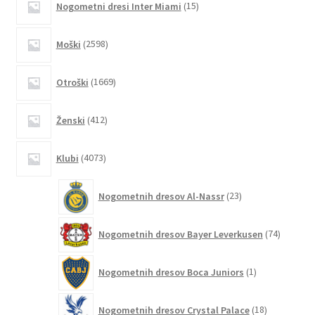
Nogometni dresi Inter Miami
15
strani
izdelkov
izdelka
2598
Moški
2598
izdelkov
1669
Otroški
1669
izdelkov
412
Ženski
412
izdelkov
4073
Klubi
4073
izdelkov
23
Nogometnih dresov Al-Nassr
23
izdelkov
74
Nogometnih dresov Bayer Leverkusen
74
izdelkov
1
Nogometnih dresov Boca Juniors
1
izdelek
18
Nogometnih dresov Crystal Palace
18