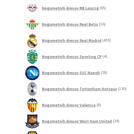
65
Nogometnih dresov RB Leipzig
65
izdelkov
16
Nogometnih dresov Real Betis
16
izdelkov
455
Nogometnih dresov Real Madrid
455
izdelkov
4
Nogometnih dresov Sporting CP
4
izdelki
28
Nogometnih dresov SSC Napoli
28
izdelkov
130
Nogometnih dresov Tottenham Hotspur
130
izde
8
Nogometnih dresov Valencia
8
izdelkov
34
Nogometnih dresov West Ham United
34
izdelkov
56