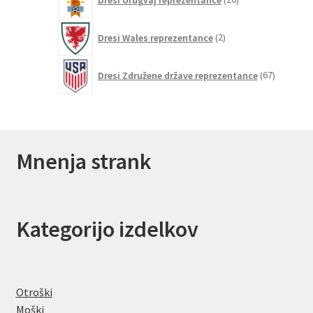
izdelkov
2
Dresi Wales reprezentance
2
izdelka
67
Dresi Združene države reprezentance
67
izdelkov
Mnenja strank
Kategorijo izdelkov
Otroški
Moški