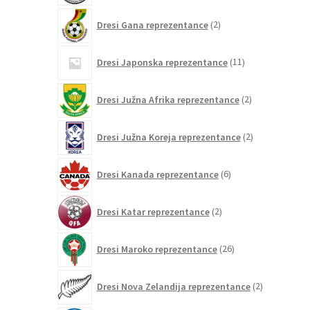
2
Dresi Gana reprezentance
2
izdelka
11
Dresi Japonska reprezentance
11
izdelkov
2
Dresi Južna Afrika reprezentance
2
izdelka
2
Dresi Južna Koreja reprezentance
2
izdelka
6
Dresi Kanada reprezentance
6
izdelkov
2
Dresi Katar reprezentance
2
izdelka
26
Dresi Maroko reprezentance
26
izdelkov
2
Dresi Nova Zelandija reprezentance
2
izdelka