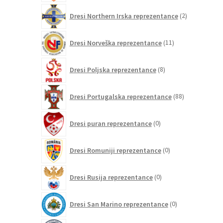
2
Dresi Northern Irska reprezentance
2
izdelka
11
Dresi Norveška reprezentance
11
izdelkov
8
Dresi Poljska reprezentance
8
izdelkov
88
Dresi Portugalska reprezentance
88
izdelkov
0
Dresi puran reprezentance
0
izdelkov
0
Dresi Romuniji reprezentance
0
izdelkov
0
Dresi Rusija reprezentance
0
izdelkov
0
Dresi San Marino reprezentance
0
izdelkov