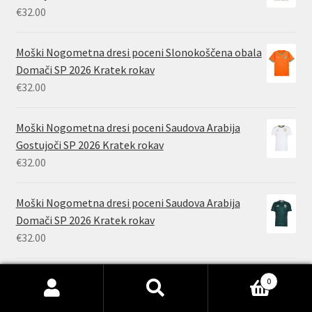
€
32.00
Moški Nogometna dresi poceni Slonokoščena obala
Domači SP 2026 Kratek rokav
€
32.00
Moški Nogometna dresi poceni Saudova Arabija
Gostujoči SP 2026 Kratek rokav
€
32.00
Moški Nogometna dresi poceni Saudova Arabija
Domači SP 2026 Kratek rokav
€
32.00
Moški Nogometna dresi poceni Katar Gostujoči SP
0
2026 Kratek rokav
Išči:
Iskanje