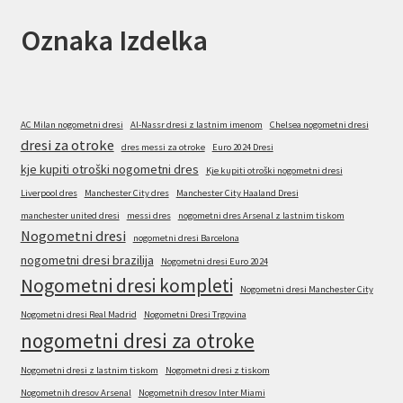
Oznaka Izdelka
AC Milan nogometni dresi
Al-Nassr dresi z lastnim imenom
Chelsea nogometni dresi
dresi za otroke
dres messi za otroke
Euro 2024 Dresi
kje kupiti otroški nogometni dres
Kje kupiti otroški nogometni dresi
Liverpool dres
Manchester City dres
Manchester City Haaland Dresi
manchester united dresi
messi dres
nogometni dres Arsenal z lastnim tiskom
Nogometni dresi
nogometni dresi Barcelona
nogometni dresi brazilija
Nogometni dresi Euro 2024
Nogometni dresi kompleti
Nogometni dresi Manchester City
Nogometni dresi Real Madrid
Nogometni Dresi Trgovina
nogometni dresi za otroke
Nogometni dresi z lastnim tiskom
Nogometni dresi z tiskom
Nogometnih dresov Arsenal
Nogometnih dresov Inter Miami