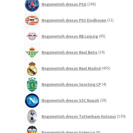
268
Nogometnih dresov PSG
268
izdelkov
11
Nogometnih dresov PSV Eindhoven
11
izdelkov
65
Nogometnih dresov RB Leipzig
65
izdelkov
16
Nogometnih dresov Real Betis
16
izdelkov
455
Nogometnih dresov Real Madrid
455
izdelkov
4
Nogometnih dresov Sporting CP
4
izdelki
28
Nogometnih dresov SSC Napoli
28
izdelkov
130
Nogometnih dresov Tottenham Hotspur
130
izde
8
Nogometnih dresov Valencia
8