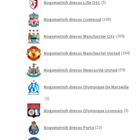
Nogometnih dresov Lille OSC
5
izdelkov
168
Nogometnih dresov Liverpool
168
izdelkov
269
Nogometnih dresov Manchester City
269
izdelkov
264
Nogometnih dresov Manchester United
264
izdel
59
Nogometnih dresov Newcastle United
59
izdelkov
Nogometnih dresov Olympique De Marseille
3
3
izdelki
3
Nogometnih dresov Olympique Lyonnais
3
izdelki
22
Nogometnih dresov Porto
22
izdelkov