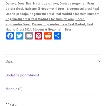
Oznake:
Dresi Real Madrid za otroke
,
Dresi za nogomet
,
Fran
Madrid
García dresi
,
Najcenejši Nogometni Dresi
,
Nogometni dresi Real
Tretji
Madrid prodaja
,
nogometni dresi Real Madrid z lastnim imenom
,
2024-
Nogometni dresi Real Madrid z lastnim tiskom
,
Poceni
25
Nogometni Dresi
,
Poceni nogometni dresi Real Madrid
,
Real
Fran
Madrid Dresi 2024
,
Slovenski Nogometni Dresi
Fa
T
E
Pi
R
S
García
20
ce
wi
m
nt
e
h
količina
b
tt
ai
er
d
ar
o
er
l
es
di
e
Opis
o
t
t
k
Dodatne podrobnosti
Mnenja (0)
Opis