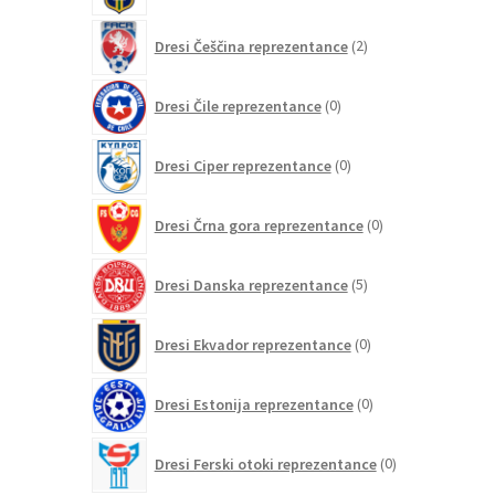
2
Dresi Češčina reprezentance
2
izdelka
0
Dresi Čile reprezentance
0
izdelkov
0
Dresi Ciper reprezentance
0
izdelkov
0
Dresi Črna gora reprezentance
0
izdelkov
5
Dresi Danska reprezentance
5
izdelkov
0
Dresi Ekvador reprezentance
0
izdelkov
0
Dresi Estonija reprezentance
0
izdelkov
0
Dresi Ferski otoki reprezentance
0
izdelkov