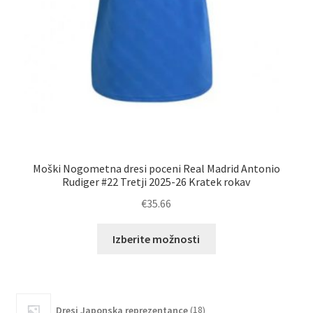
Moški Nogometna dresi poceni Real Madrid Antonio
M
Rudiger #22 Tretji 2025-26 Kratek rokav
€
35.66
Ta
Izberite možnosti
izdelek
ima
več
različic.
18
Dresi Japonska reprezentance
18