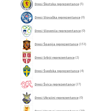
5
Dresi Škotska reprezentance
5
izdelkov
0
Dresi Slovaška reprezentance
0
izdelkov
0
Dresi Slovenija reprezentance
0
izdelkov
153
Dresi Španija reprezentance
153
izdelkov
2
Dresi Srbiji reprezentance
2
izdelka
4
Dresi Švedska reprezentance
4
izdelki
27
Dresi Švica reprezentance
27
izdelkov
0
Dresi Ukrajini reprezentance
0
izdelkov
20
Dresi Urugvaj reprezentance
20