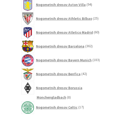
94
Nogometnih dresov Aston Villa
94
izdelkov
25
Nogometnih dresov Athletic Bilbao
25
izdelkov
60
Nogometnih dresov Atletico Madrid
60
izdelkov
362
Nogometnih dresov Barcelona
362
izdelkov
183
Nogometnih dresov Bayern Munich
183
izdelkov
42
Nogometnih dresov Benfica
42
izdelkov
Nogometnih dresov Borussia
8
Monchengladbach
8
izdelkov
17
Nogometnih dresov Celtic
17
izdelkov