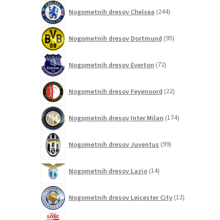
244
Nogometnih dresov Chelsea
244
izdelkov
95
Nogometnih dresov Dortmund
95
izdelkov
72
Nogometnih dresov Everton
72
izdelkov
22
Nogometnih dresov Feyenoord
22
izdelkov
174
Nogometnih dresov Inter Milan
174
izdelkov
99
Nogometnih dresov Juventus
99
izdelkov
14
Nogometnih dresov Lazio
14
izdelkov
12
Nogometnih dresov Leicester City
12
izdelkov
5