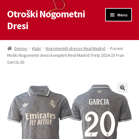
Otroški Nogometni
Skip
Skip
Menu
to
to
Dresi
navigation
content
Domov
Domov
Klubi
Nogometnih dresov Real Madrid
Poceni
Moški Nogometni dresi kompleti Real Madrid Tretji 2024-25 Fran
Blog
García 20
Kontaktiraj nas
Košarica
Moj račun
Trgovina
Zaključek nakupa