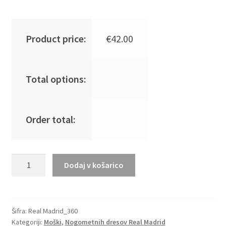
Product price:
€
42.00
Total options:
Order total:
Poceni
Dodaj v košarico
Moški
Nogometni
dresi
kompleti
Šifra:
Real Madrid_360
Kategoriji:
Moški
,
Nogometnih dresov Real Madrid
Real