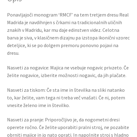
Ponavljajoči monogram ‘RMCF’ na tem tretjem dresu Real
Madrida je navdihnjen s črkami na tradicionalnih uličnih
znakih v Madridu, kar mu daje edinstven videz. Celotna
barva je siva, v klasičnem dizajnu pa izstopa ikonični vzorec
deteljice, ki se po dolgem premoru ponovno pojavi na
dresu.
Nasveti za nogavice: Majica ne vsebuje nogavic privzeto. Če
želite nogavice, izberite možnosti nogavic, da jih plačate.
Nasveti za tiskom: Če sta ime in številka na sliki natanko
to, kar želite, vam tega ni treba več vnašati. Če ni, potem
vnesite želeno ime in številko.
Nasveti za pranje: Priporočljivo je, da nogometni dresi
operete ročno. Če želite uporabiti pralni stroj, ne pozabite
obrniti majice in jo nato oprati. In napolnite stroj s hladno