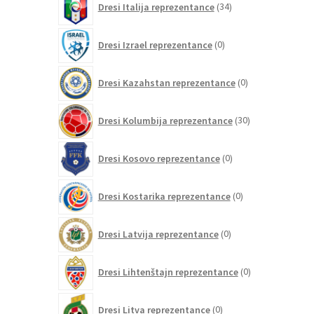
Dresi Italija reprezentance
34
izdelkov
0
Dresi Izrael reprezentance
0
izdelkov
0
Dresi Kazahstan reprezentance
0
izdelkov
30
Dresi Kolumbija reprezentance
30
izdelkov
0
Dresi Kosovo reprezentance
0
izdelkov
0
Dresi Kostarika reprezentance
0
izdelkov
0
Dresi Latvija reprezentance
0
izdelkov
0
Dresi Lihtenštajn reprezentance
0
izdelkov
0
Dresi Litva reprezentance
0