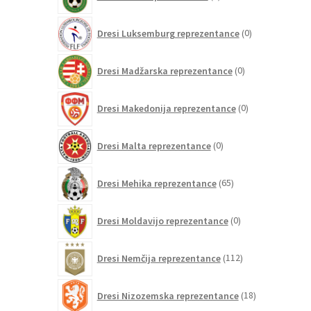
izdelkov
0
Dresi Luksemburg reprezentance
0
izdelkov
0
Dresi Madžarska reprezentance
0
izdelkov
0
Dresi Makedonija reprezentance
0
izdelkov
0
Dresi Malta reprezentance
0
izdelkov
65
Dresi Mehika reprezentance
65
izdelkov
0
Dresi Moldavijo reprezentance
0
izdelkov
112
Dresi Nemčija reprezentance
112
izdelkov
18
Dresi Nizozemska reprezentance
18
izdelkov