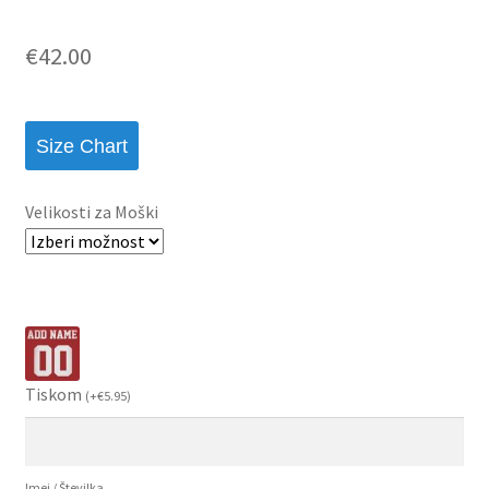
€
42.00
Size Chart
Velikosti za Moški
Tiskom
(
+
€
5.95
)
Imei / Številka