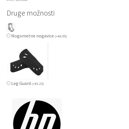
Druge možnosti
Nogometne nogavice
(
+
€
6.95
)
Leg Guard
(
+
€
3.25
)