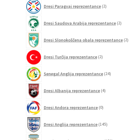
2
Dresi Paragvaj reprezentance
2
izdelka
2
Dresi Saudova Arabija reprezentance
2
izdelka
2
Dresi Slonokoščena obala reprezentance
2
izdelk
2
Dresi Turčija reprezentance
2
izdelka
24
Senegal Anglija reprezentance
24
izdelkov
4
Dresi Albanija reprezentance
4
izdelki
0
Dresi Andora reprezentance
0
izdelkov
145
Dresi Anglija reprezentance
145
izdelkov
159