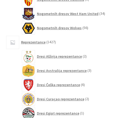
izdelkov
34
Nogometnih dresov West Ham United
34
izdelkov
56
Nogometnih dresov Wolves
56
izdelkov
1427
Reprezentance
1427
izdelkov
2
Dresi Alžirija reprezentance
2
izdelka
3
Dresi Avstralija reprezentance
3
izdelki
6
Dresi Češka reprezentance
6
izdelkov
2
Dresi Curaçao reprezentance
2
izdelka
1
Dresi Egipt reprezentance
1
izdelek