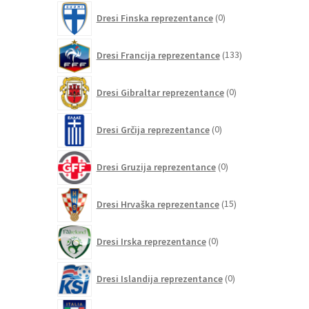
0
Dresi Finska reprezentance
0
izdelkov
133
Dresi Francija reprezentance
133
izdelkov
0
Dresi Gibraltar reprezentance
0
izdelkov
0
Dresi Grčija reprezentance
0
izdelkov
0
Dresi Gruzija reprezentance
0
izdelkov
15
Dresi Hrvaška reprezentance
15
izdelkov
0
Dresi Irska reprezentance
0
izdelkov
0
Dresi Islandija reprezentance
0
izdelkov
34