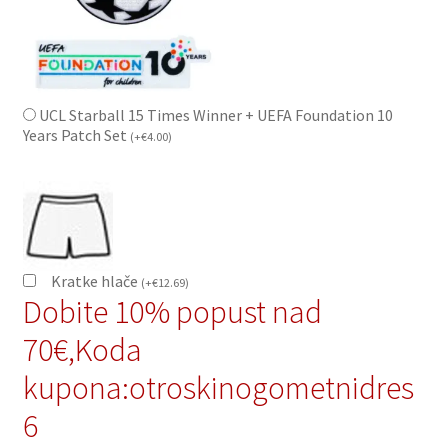
UCL Starball 15 Times Winner + UEFA Foundation 10
Years Patch Set
(
+
€
4.00
)
Kratke hlače
(
+
€
12.69
)
Dobite 10% popust nad
70€,Koda
kupona:otroskinogometnidres
6