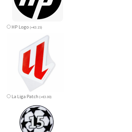
HP Logo
(
+
€
3.15
)
La Liga Patch
(
+
€
3.00
)