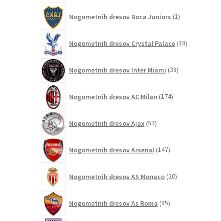
1
Nogometnih dresov Boca Juniors
1
izdelek
18
Nogometnih dresov Crystal Palace
18
izdelkov
38
Nogometnih dresov Inter Miami
38
izdelkov
174
Nogometnih dresov AC Milan
174
izdelkov
53
Nogometnih dresov Ajax
53
izdelkov
147
Nogometnih dresov Arsenal
147
izdelkov
20
Nogometnih dresov AS Monaco
20
izdelkov
85
Nogometnih dresov As Roma
85
izdelkov