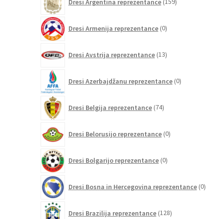
Dresi Argentina reprezentance
159
izdelkov
0
Dresi Armenija reprezentance
0
izdelkov
13
Dresi Avstrija reprezentance
13
izdelkov
0
Dresi Azerbajdžanu reprezentance
0
izdelkov
74
Dresi Belgija reprezentance
74
izdelkov
0
Dresi Belorusijo reprezentance
0
izdelkov
0
Dresi Bolgarijo reprezentance
0
izdelkov
0
Dresi Bosna in Hercegovina reprezentance
0
izdel
128
Dresi Brazilija reprezentance
128
izdelkov