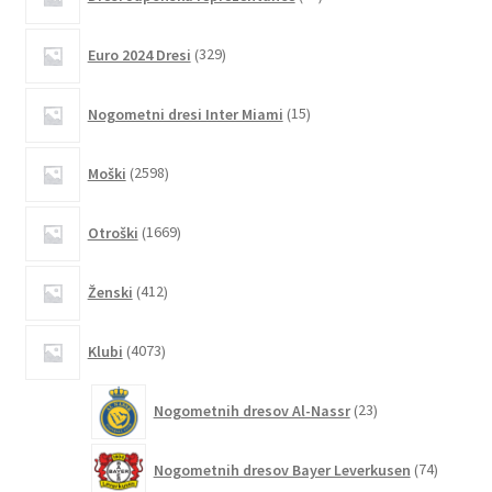
izdelkov
Možnosti
lahko
329
Euro 2024 Dresi
329
izberete
izdelkov
na
15
Nogometni dresi Inter Miami
15
strani
izdelkov
izdelka
2598
Moški
2598
izdelkov
1669
Otroški
1669
izdelkov
412
Ženski
412
izdelkov
4073
Klubi
4073
izdelkov
23
Nogometnih dresov Al-Nassr
23
izdelkov
74
Nogometnih dresov Bayer Leverkusen
74
izdelkov