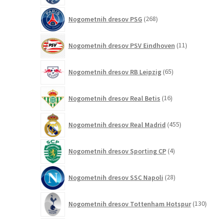
268
Nogometnih dresov PSG
268
izdelkov
11
Nogometnih dresov PSV Eindhoven
11
izdelkov
65
Nogometnih dresov RB Leipzig
65
izdelkov
16
Nogometnih dresov Real Betis
16
izdelkov
455
Nogometnih dresov Real Madrid
455
izdelkov
4
Nogometnih dresov Sporting CP
4
izdelki
28
Nogometnih dresov SSC Napoli
28
izdelkov
130
Nogometnih dresov Tottenham Hotspur
130
izde