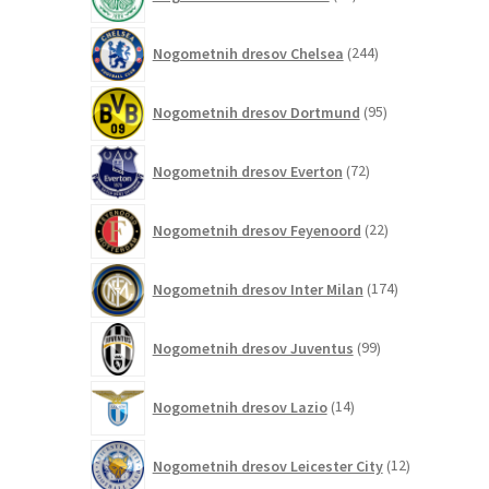
izdelkov
244
Nogometnih dresov Chelsea
244
izdelkov
95
Nogometnih dresov Dortmund
95
izdelkov
72
Nogometnih dresov Everton
72
izdelkov
22
Nogometnih dresov Feyenoord
22
izdelkov
174
Nogometnih dresov Inter Milan
174
izdelkov
99
Nogometnih dresov Juventus
99
izdelkov
14
Nogometnih dresov Lazio
14
izdelkov
12
Nogometnih dresov Leicester City
12
izdelkov