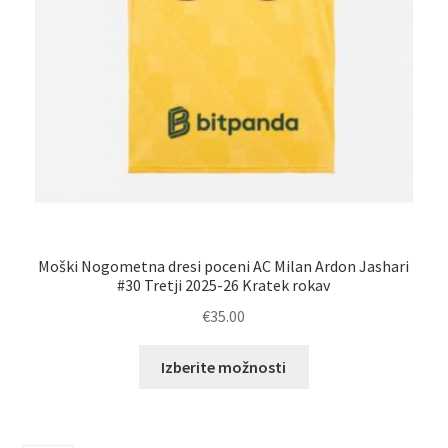
Moški Nogometna dresi poceni AC Milan Ardon Jashari
#30 Tretji 2025-26 Kratek rokav
€
35.00
Ta
Izberite možnosti
izdelek
ima
več