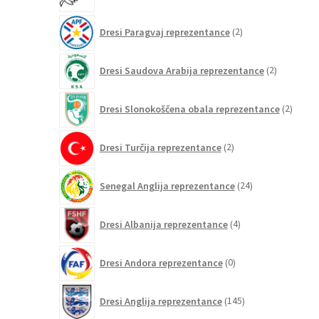
2
Dresi Paragvaj reprezentance
2
izdelka
2
Dresi Saudova Arabija reprezentance
2
izdelka
2
Dresi Slonokoščena obala reprezentance
2
izdelk
2
Dresi Turčija reprezentance
2
izdelka
24
Senegal Anglija reprezentance
24
izdelkov
4
Dresi Albanija reprezentance
4
izdelki
0
Dresi Andora reprezentance
0
izdelkov
145
Dresi Anglija reprezentance
145
izdelkov