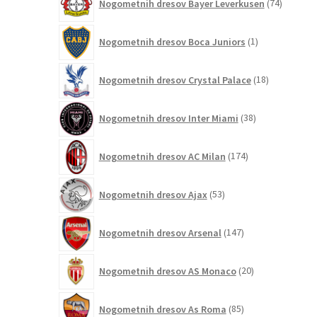
Nogometnih dresov Bayer Leverkusen
74
izdelkov
1
Nogometnih dresov Boca Juniors
1
izdelek
18
Nogometnih dresov Crystal Palace
18
izdelkov
38
Nogometnih dresov Inter Miami
38
izdelkov
174
Nogometnih dresov AC Milan
174
izdelkov
53
Nogometnih dresov Ajax
53
izdelkov
147
Nogometnih dresov Arsenal
147
izdelkov
20
Nogometnih dresov AS Monaco
20
izdelkov
85
Nogometnih dresov As Roma
85
izdelkov