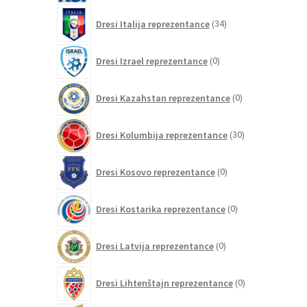
34
Dresi Italija reprezentance
34
izdelkov
0
Dresi Izrael reprezentance
0
izdelkov
0
Dresi Kazahstan reprezentance
0
izdelkov
30
Dresi Kolumbija reprezentance
30
izdelkov
0
Dresi Kosovo reprezentance
0
izdelkov
0
Dresi Kostarika reprezentance
0
izdelkov
0
Dresi Latvija reprezentance
0
izdelkov
0
Dresi Lihtenštajn reprezentance
0
izdelkov