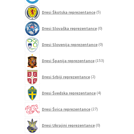
5
Dresi Škotska reprezentance
5
izdelkov
0
Dresi Slovaška reprezentance
0
izdelkov
0
Dresi Slovenija reprezentance
0
izdelkov
153
Dresi Španija reprezentance
153
izdelkov
2
Dresi Srbiji reprezentance
2
izdelka
4
Dresi Švedska reprezentance
4
izdelki
27
Dresi Švica reprezentance
27
izdelkov
0
Dresi Ukrajini reprezentance
0
izdelkov