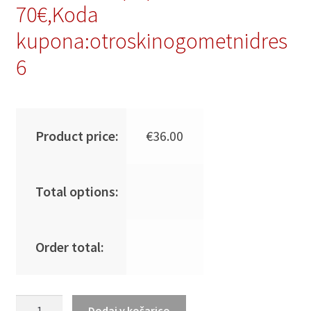
70€,Koda
kupona:otroskinogometnidres
6
Product price:
€
36.00
Total options:
Order total:
Vroča
Dodaj v košarico