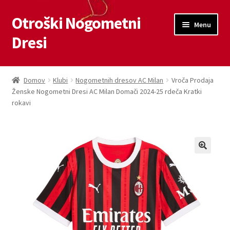
Otroški Nogometni
Skip
Skip
Menu
to
to
Dresi
navigation
content
Domov
Domov
Klubi
Nogometnih dresov AC Milan
Vroča Prodaja
Ženske Nogometni Dresi AC Milan Domači 2024-25 rdeča Kratki
Blog
rokavi
Kontaktiraj nas
Košarica
Moj račun
Trgovina
Zaključek nakupa