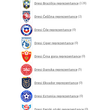
Dresi Brazilija reprezentance
128
izdelkov
2
Dresi Češčina reprezentance
2
izdelka
0
Dresi Čile reprezentance
0
izdelkov
0
Dresi Ciper reprezentance
0
izdelkov
0
Dresi Črna gora reprezentance
0
izdelkov
5
Dresi Danska reprezentance
5
izdelkov
0
Dresi Ekvador reprezentance
0
izdelkov
0
Dresi Estonija reprezentance
0
izdelkov
0
Dresi Ferski otoki reprezentance
0