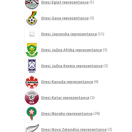
Dresi Egipt reprezentance
1
izdelek
2
Dresi Gana reprezentance
2
izdelka
11
Dresi Japonska reprezentance
11
izdelkov
2
Dresi Južna Afrika reprezentance
2
izdelka
2
Dresi Južna Koreja reprezentance
2
izdelka
6
Dresi Kanada reprezentance
6
izdelkov
2
Dresi Katar reprezentance
2
izdelka
26
Dresi Maroko reprezentance
26
izdelkov
2
Dresi Nova Zelandija reprezentance
2
izdelka