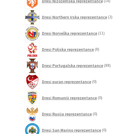
Dresi Nizozemska reprezentance
18
izdelkov
2
Dresi Northern Irska reprezentance
2
izdelka
11
Dresi Norveška reprezentance
11
izdelkov
8
Dresi Poljska reprezentance
8
izdelkov
88
Dresi Portugalska reprezentance
88
izdelkov
0
Dresi puran reprezentance
0
izdelkov
0
Dresi Romuniji reprezentance
0
izdelkov
0
Dresi Rusija reprezentance
0
izdelkov
0
Dresi San Marino reprezentance
0
izdelkov