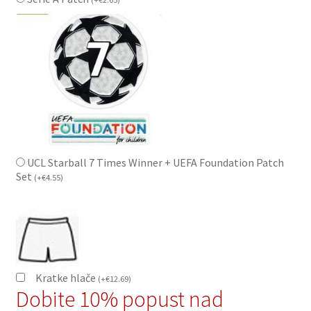
UCL Starball 7 Times Winner + UEFA Foundation Patch
Set
(
+
€
4.55
)
Kratke hlače
(
+
€
12.69
)
Dobite 10% popust nad