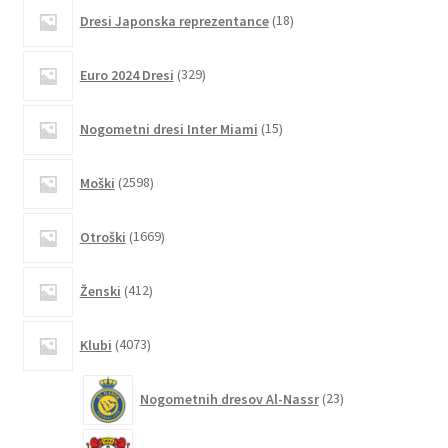
različic.
18
Dresi Japonska reprezentance
18
izdelkov
Možnosti
lahko
329
Euro 2024 Dresi
329
izberete
izdelkov
na
15
Nogometni dresi Inter Miami
15
strani
izdelkov
izdelka
2598
Moški
2598
izdelkov
1669
Otroški
1669
izdelkov
412
Ženski
412
izdelkov
4073
Klubi
4073
izdelkov
23
Nogometnih dresov Al-Nassr
23
izdelkov
74