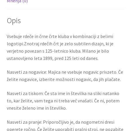
Mnenja (0)
Opis
Vsebuje rdeče in črne črte kluba v kombinaciji z belimi
logotipi.Znotraj rdečih črt je zelo subtilen dizajn, ki je
verjetno povezan s 125-letnico kluba. Milano je bilo
ustanovljeno leta 1899, pred 125 leti od danes.
Nasveti za nogavice: Majica ne vsebuje nogavic privzeto. Če
želite nogavice, izberite možnosti nogavic, da jih plačate.
Nasveti za tiskom: Če sta ime in številka na sliki natanko
to, kar želite, vam tega ni treba več vnašati. Če ni, potem
vnesite želeno ime in številko.
Nasveti za pranje: Priporočljivo je, da nogometni dresi
operete ročno. Če želite uporabiti pralni stroj, ne pozabite