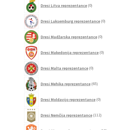
0
Dresi Litva reprezentance
0
izdelkov
0
Dresi Luksemburg reprezentance
0
izdelkov
0
Dresi Madžarska reprezentance
0
izdelkov
0
Dresi Makedonija reprezentance
0
izdelkov
0
Dresi Malta reprezentance
0
izdelkov
65
Dresi Mehika reprezentance
65
izdelkov
0
Dresi Moldavijo reprezentance
0
izdelkov
112
Dresi Nemčija reprezentance
112
izdelkov
18