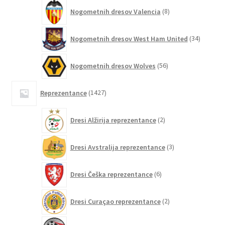
8
Nogometnih dresov Valencia
8
izdelkov
34
Nogometnih dresov West Ham United
34
izdelkov
56
Nogometnih dresov Wolves
56
izdelkov
1427
Reprezentance
1427
izdelkov
2
Dresi Alžirija reprezentance
2
izdelka
3
Dresi Avstralija reprezentance
3
izdelki
6
Dresi Češka reprezentance
6
izdelkov
2
Dresi Curaçao reprezentance
2
izdelka
1