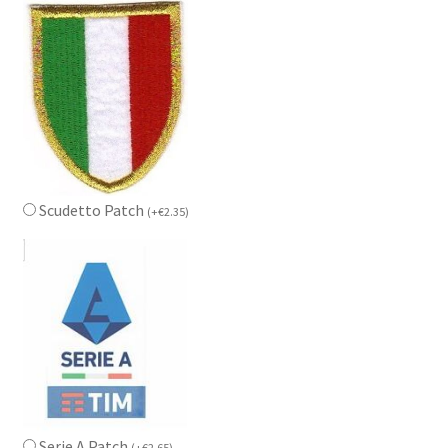
Scudetto Patch
(
+
€
2.35
)
Serie A Patch
(
+
€
2.65
)