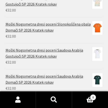
Gostujoči SP 2026 Kratek rokav
€
32.00
Moški Nogometna dresi poceni Slonokoščena obala
Domači SP 2026 Kratek rokav
€
32.00
Moški Nogometna dresi poceni Saudova Arabija
Gostujoči SP 2026 Kratek rokav
€
32.00
Moški Nogometna dresi poceni Saudova Arabija
Domači SP 2026 Kratek rokav
€
32.00
0
Moški Nogometna dresi poceni Katar Gostujoči SP
Išči:
Iskanje