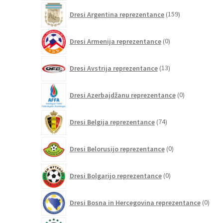
159
Dresi Argentina reprezentance
159
izdelkov
0
Dresi Armenija reprezentance
0
izdelkov
13
Dresi Avstrija reprezentance
13
izdelkov
0
Dresi Azerbajdžanu reprezentance
0
izdelkov
74
Dresi Belgija reprezentance
74
izdelkov
0
Dresi Belorusijo reprezentance
0
izdelkov
0
Dresi Bolgarijo reprezentance
0
izdelkov
0
Dresi Bosna in Hercegovina reprezentance
0
izdel
128