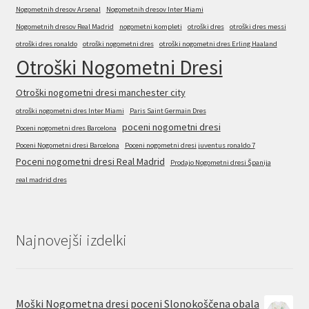
Nogometnih dresov Arsenal
Nogometnih dresov Inter Miami
Nogometnih dresov Real Madrid
nogometni kompleti
otroški dres
otroški dres messi
otroški dres ronaldo
otroški nogometni dres
otroški nogometni dres Erling Haaland
Otroški Nogometni Dresi
Otroški nogometni dresi manchester city
otroški nogometni dres Inter Miami
Paris Saint Germain Dres
poceni nogometni dresi
Poceni nogometni dres Barcelona
Poceni Nogometni dresi Barcelona
Poceni nogometni dresi juventus ronaldo 7
Poceni nogometni dresi Real Madrid
Prodajo Nogometni dresi Španija
real madrid dres
Najnovejši izdelki
Moški Nogometna dresi poceni Slonokoščena obala