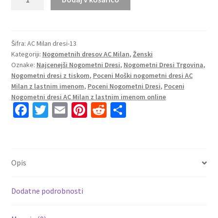
Prodaja
Ženske
Nogometni
Dresi
Šifra:
AC Milan dresi-13
Kategoriji:
Nogometnih dresov AC Milan
,
Ženski
AC
Oznake:
Najcenejši Nogometni Dresi
,
Nogometni Dresi Trgovina
,
Milan
Nogometni dresi z tiskom
,
Poceni Moški nogometni dresi AC
Domači
Milan z lastnim imenom
,
Poceni Nogometni Dresi
,
Poceni
2024-
Nogometni dresi AC Milan z lastnim imenom online
25
Fa
T
E
Pi
R
S
rdeča
ce
wi
m
nt
e
h
Kratki
b
tt
ai
er
d
ar
rokavi
o
er
l
es
di
e
količina
Opis
o
t
t
k
Dodatne podrobnosti