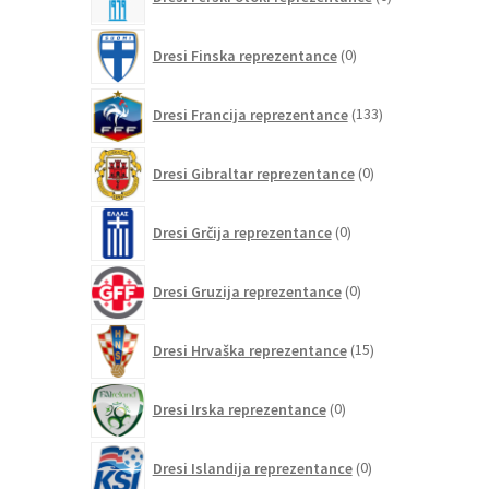
izdelkov
0
Dresi Finska reprezentance
0
izdelkov
133
Dresi Francija reprezentance
133
izdelkov
0
Dresi Gibraltar reprezentance
0
izdelkov
0
Dresi Grčija reprezentance
0
izdelkov
0
Dresi Gruzija reprezentance
0
izdelkov
15
Dresi Hrvaška reprezentance
15
izdelkov
0
Dresi Irska reprezentance
0
izdelkov
0
Dresi Islandija reprezentance
0
izdelkov