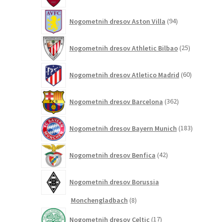
94
Nogometnih dresov Aston Villa
94
izdelkov
25
Nogometnih dresov Athletic Bilbao
25
izdelkov
60
Nogometnih dresov Atletico Madrid
60
izdelkov
362
Nogometnih dresov Barcelona
362
izdelkov
183
Nogometnih dresov Bayern Munich
183
izdelkov
42
Nogometnih dresov Benfica
42
izdelkov
Nogometnih dresov Borussia
8
Monchengladbach
8
izdelkov
17
Nogometnih dresov Celtic
17