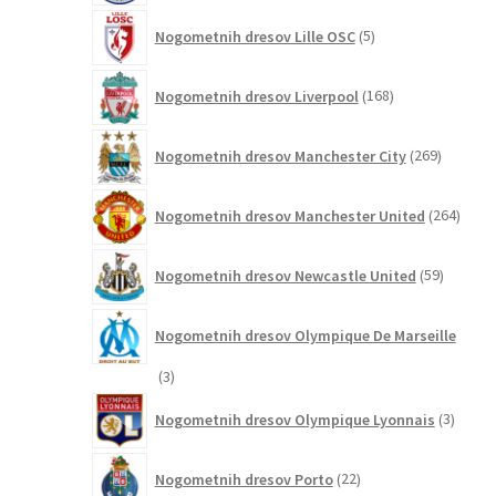
5
Nogometnih dresov Lille OSC
5
izdelkov
168
Nogometnih dresov Liverpool
168
izdelkov
269
Nogometnih dresov Manchester City
269
izdelkov
264
Nogometnih dresov Manchester United
264
izdel
59
Nogometnih dresov Newcastle United
59
izdelkov
Nogometnih dresov Olympique De Marseille
3
3
izdelki
3
Nogometnih dresov Olympique Lyonnais
3
izdelki
22
Nogometnih dresov Porto
22
izdelkov