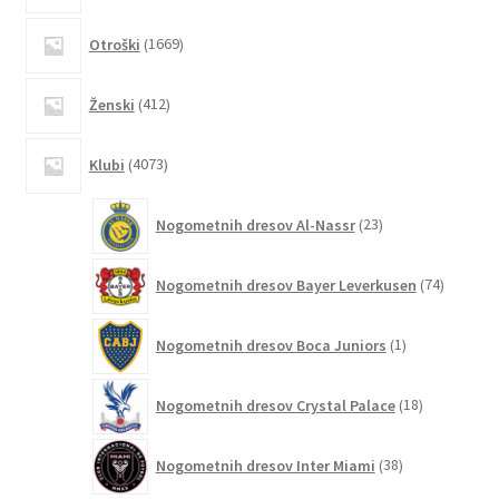
1669
Otroški
1669
izdelkov
412
Ženski
412
izdelkov
4073
Klubi
4073
izdelkov
23
Nogometnih dresov Al-Nassr
23
izdelkov
74
Nogometnih dresov Bayer Leverkusen
74
izdelkov
1
Nogometnih dresov Boca Juniors
1
izdelek
18
Nogometnih dresov Crystal Palace
18
izdelkov
38
Nogometnih dresov Inter Miami
38
izdelkov