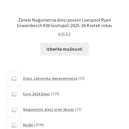
Ženski Nogometna dresi poceni Liverpool Ryan
Ž
Gravenberch #38 Gostujoči 2025-26 Kratek rokav
€
35.62
Ta
Izberite možnosti
izdelek
ima
več
različic.
18
Dresi Japonska reprezentance
18
izdelkov
Možnosti
lahko
329
Euro 2024 Dresi
329
izberete
izdelkov
na
15
Nogometni dresi Inter Miami
15
strani
izdelkov
izdelka
2598
Moški
2598
izdelkov