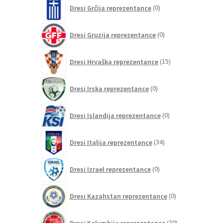
0
Dresi Grčija reprezentance
0
izdelkov
0
Dresi Gruzija reprezentance
0
izdelkov
15
Dresi Hrvaška reprezentance
15
izdelkov
0
Dresi Irska reprezentance
0
izdelkov
0
Dresi Islandija reprezentance
0
izdelkov
34
Dresi Italija reprezentance
34
izdelkov
0
Dresi Izrael reprezentance
0
izdelkov
0
Dresi Kazahstan reprezentance
0
izdelkov
30
Dresi Kolumbija reprezentance
30