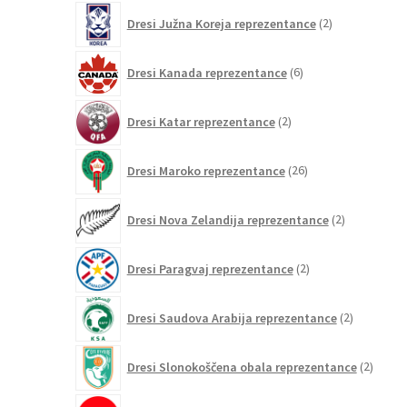
2
Dresi Južna Koreja reprezentance
2
izdelka
6
Dresi Kanada reprezentance
6
izdelkov
2
Dresi Katar reprezentance
2
izdelka
26
Dresi Maroko reprezentance
26
izdelkov
2
Dresi Nova Zelandija reprezentance
2
izdelka
2
Dresi Paragvaj reprezentance
2
izdelka
2
Dresi Saudova Arabija reprezentance
2
izdelka
2
Dresi Slonokoščena obala reprezentance
2
izdelk
2