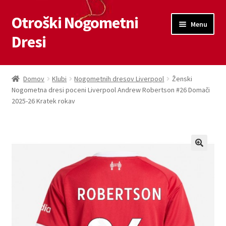
Otroški Nogometni
Skip
Skip
Menu
to
to
Dresi
navigation
content
Domov
Domov
Klubi
Nogometnih dresov Liverpool
Ženski
Nogometna dresi poceni Liverpool Andrew Robertson #26 Domači
Blog
2025-26 Kratek rokav
Kontaktiraj nas
Košarica
Moj račun
Trgovina
Zaključek nakupa