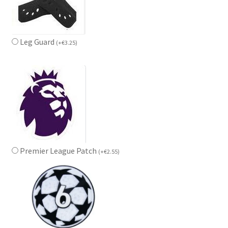
Leg Guard
(
+
€
3.25
)
Premier League Patch
(
+
€
2.55
)