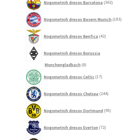
Nogometnih dresov Barcelona
362
izdelkov
183
Nogometnih dresov Bayern Munich
183
izdelkov
42
Nogometnih dresov Benfica
42
izdelkov
Nogometnih dresov Borussia
8
Monchengladbach
8
izdelkov
17
Nogometnih dresov Celtic
17
izdelkov
244
Nogometnih dresov Chelsea
244
izdelkov
95
Nogometnih dresov Dortmund
95
izdelkov
72
Nogometnih dresov Everton
72
izdelkov