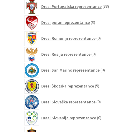
88
Dresi Portugalska reprezentance
88
izdelkov
0
Dresi puran reprezentance
0
izdelkov
0
Dresi Romuniji reprezentance
0
izdelkov
0
Dresi Rusija reprezentance
0
izdelkov
0
Dresi San Marino reprezentance
0
izdelkov
5
Dresi Škotska reprezentance
5
izdelkov
0
Dresi Slovaška reprezentance
0
izdelkov
0
Dresi Slovenija reprezentance
0
izdelkov
153