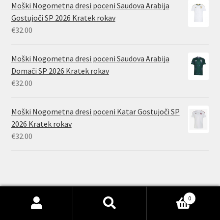
Moški Nogometna dresi poceni Saudova Arabija
Gostujoči SP 2026 Kratek rokav
€
32.00
Moški Nogometna dresi poceni Saudova Arabija
Domači SP 2026 Kratek rokav
€
32.00
Moški Nogometna dresi poceni Katar Gostujoči SP
2026 Kratek rokav
€
32.00
0
© Otroški Nogometni Dresi 2026
Išči:
Iskanje
Built with WooCommerce
.