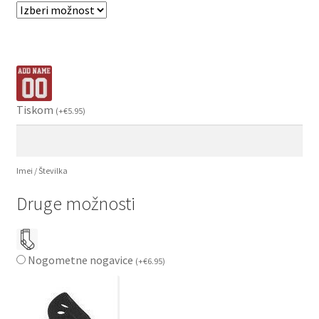
Tiskom
(
+
€
5.95
)
Imei / Številka
Druge možnosti
Nogometne nogavice
(
+
€
6.95
)