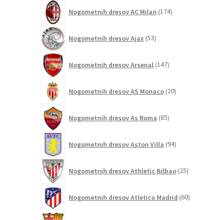
174
Nogometnih dresov AC Milan
174
izdelkov
53
Nogometnih dresov Ajax
53
izdelkov
147
Nogometnih dresov Arsenal
147
izdelkov
20
Nogometnih dresov AS Monaco
20
izdelkov
85
Nogometnih dresov As Roma
85
izdelkov
94
Nogometnih dresov Aston Villa
94
izdelkov
25
Nogometnih dresov Athletic Bilbao
25
izdelkov
60
Nogometnih dresov Atletico Madrid
60
izdelkov
362