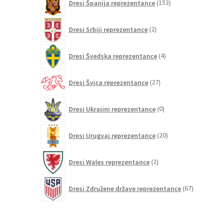
Dresi Španija reprezentance
153
izdelkov
2
Dresi Srbiji reprezentance
2
izdelka
4
Dresi Švedska reprezentance
4
izdelki
27
Dresi Švica reprezentance
27
izdelkov
0
Dresi Ukrajini reprezentance
0
izdelkov
20
Dresi Urugvaj reprezentance
20
izdelkov
2
Dresi Wales reprezentance
2
izdelka
67
Dresi Združene države reprezentance
67
izdelkov