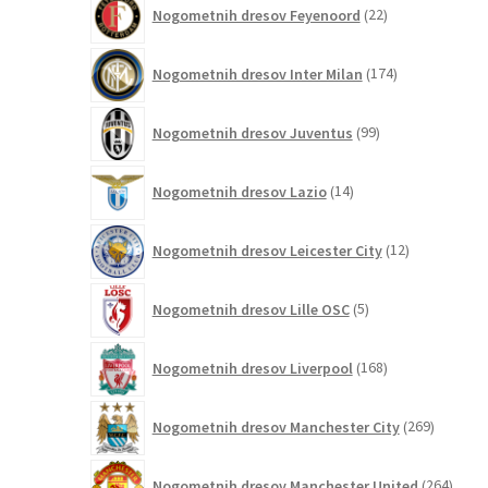
22
Nogometnih dresov Feyenoord
22
izdelkov
174
Nogometnih dresov Inter Milan
174
izdelkov
99
Nogometnih dresov Juventus
99
izdelkov
14
Nogometnih dresov Lazio
14
izdelkov
12
Nogometnih dresov Leicester City
12
izdelkov
5
Nogometnih dresov Lille OSC
5
izdelkov
168
Nogometnih dresov Liverpool
168
izdelkov
269
Nogometnih dresov Manchester City
269
izdelkov
264
Nogometnih dresov Manchester United
264