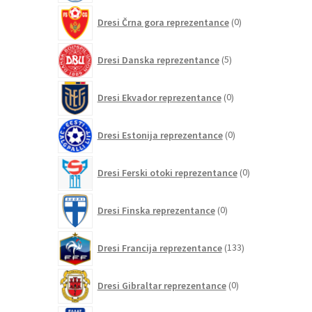
0
Dresi Črna gora reprezentance
0
izdelkov
5
Dresi Danska reprezentance
5
izdelkov
0
Dresi Ekvador reprezentance
0
izdelkov
0
Dresi Estonija reprezentance
0
izdelkov
0
Dresi Ferski otoki reprezentance
0
izdelkov
0
Dresi Finska reprezentance
0
izdelkov
133
Dresi Francija reprezentance
133
izdelkov
0
Dresi Gibraltar reprezentance
0
izdelkov