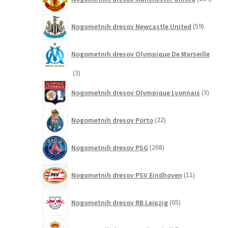
izdel
59
Nogometnih dresov Newcastle United
59
izdelkov
Nogometnih dresov Olympique De Marseille
3
3
izdelki
3
Nogometnih dresov Olympique Lyonnais
3
izdelki
22
Nogometnih dresov Porto
22
izdelkov
268
Nogometnih dresov PSG
268
izdelkov
11
Nogometnih dresov PSV Eindhoven
11
izdelkov
65
Nogometnih dresov RB Leipzig
65
izdelkov
16