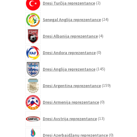
Dresi Turčija reprezentance
2
izdelka
24
Senegal Anglija reprezentance
24
izdelkov
4
Dresi Albanija reprezentance
4
izdelki
0
Dresi Andora reprezentance
0
izdelkov
145
Dresi Anglija reprezentance
145
izdelkov
159
Dresi Argentina reprezentance
159
izdelkov
0
Dresi Armenija reprezentance
0
izdelkov
13
Dresi Avstrija reprezentance
13
izdelkov
0
Dresi Azerbajdžanu reprezentance
0