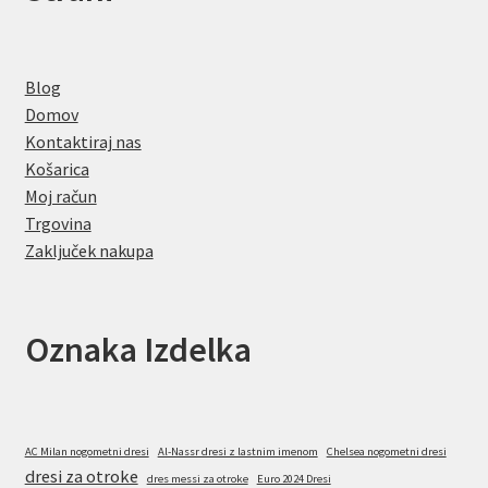
Blog
Domov
Kontaktiraj nas
Košarica
Moj račun
Trgovina
Zaključek nakupa
Oznaka Izdelka
AC Milan nogometni dresi
Al-Nassr dresi z lastnim imenom
Chelsea nogometni dresi
dresi za otroke
dres messi za otroke
Euro 2024 Dresi