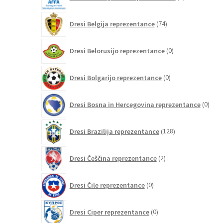
izdelkov
74
Dresi Belgija reprezentance
74
izdelkov
0
Dresi Belorusijo reprezentance
0
izdelkov
0
Dresi Bolgarijo reprezentance
0
izdelkov
0
Dresi Bosna in Hercegovina reprezentance
0
izdel
128
Dresi Brazilija reprezentance
128
izdelkov
2
Dresi Češčina reprezentance
2
izdelka
0
Dresi Čile reprezentance
0
izdelkov
0
Dresi Ciper reprezentance
0
izdelkov