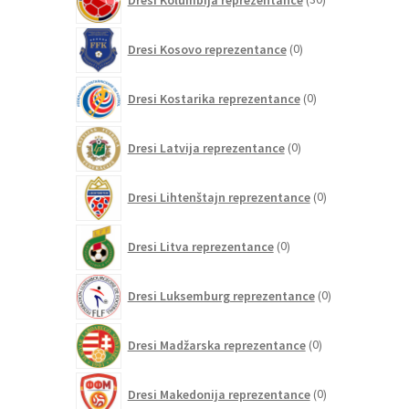
izdelkov
0
Dresi Kosovo reprezentance
0
izdelkov
0
Dresi Kostarika reprezentance
0
izdelkov
0
Dresi Latvija reprezentance
0
izdelkov
0
Dresi Lihtenštajn reprezentance
0
izdelkov
0
Dresi Litva reprezentance
0
izdelkov
0
Dresi Luksemburg reprezentance
0
izdelkov
0
Dresi Madžarska reprezentance
0
izdelkov
0
Dresi Makedonija reprezentance
0
izdelkov