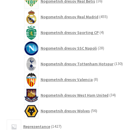
Nogometnih dresov Real Betis
16
izdelkov
455
Nogometnih dresov Real Madrid
455
izdelkov
4
Nogometnih dresov Sporting CP
4
izdelki
28
Nogometnih dresov SSC Napoli
28
izdelkov
130
Nogometnih dresov Tottenham Hotspur
130
izde
8
Nogometnih dresov Valencia
8
izdelkov
34
Nogometnih dresov West Ham United
34
izdelkov
56
Nogometnih dresov Wolves
56
izdelkov
1427
Reprezentance
1427
izdelkov