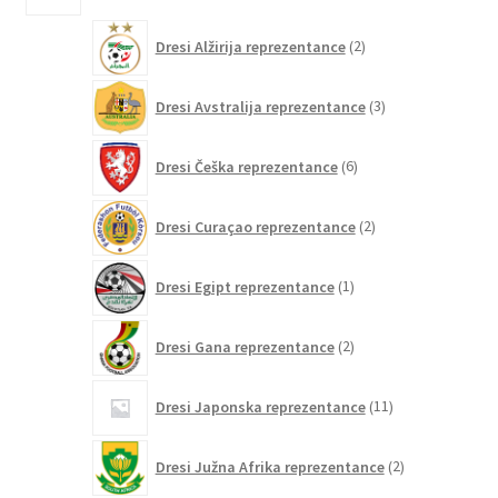
2
Dresi Alžirija reprezentance
2
izdelka
3
Dresi Avstralija reprezentance
3
izdelki
6
Dresi Češka reprezentance
6
izdelkov
2
Dresi Curaçao reprezentance
2
izdelka
1
Dresi Egipt reprezentance
1
izdelek
2
Dresi Gana reprezentance
2
izdelka
11
Dresi Japonska reprezentance
11
izdelkov
2
Dresi Južna Afrika reprezentance
2
izdelka