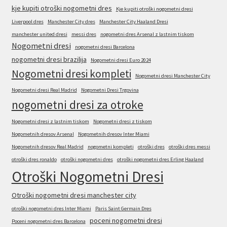
kje kupiti otroški nogometni dres
Kje kupiti otroški nogometni dresi
Liverpool dres
Manchester City dres
Manchester City Haaland Dresi
manchester united dresi
messi dres
nogometni dres Arsenal z lastnim tiskom
Nogometni dresi
nogometni dresi Barcelona
nogometni dresi brazilija
Nogometni dresi Euro 2024
Nogometni dresi kompleti
Nogometni dresi Manchester City
Nogometni dresi Real Madrid
Nogometni Dresi Trgovina
nogometni dresi za otroke
Nogometni dresi z lastnim tiskom
Nogometni dresi z tiskom
Nogometnih dresov Arsenal
Nogometnih dresov Inter Miami
Nogometnih dresov Real Madrid
nogometni kompleti
otroški dres
otroški dres messi
otroški dres ronaldo
otroški nogometni dres
otroški nogometni dres Erling Haaland
Otroški Nogometni Dresi
Otroški nogometni dresi manchester city
otroški nogometni dres Inter Miami
Paris Saint Germain Dres
poceni nogometni dresi
Poceni nogometni dres Barcelona