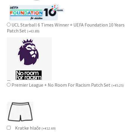
UCL Starball 6 Times Winner + UEFA Foundation 10 Years
Patch Set
(
+
€
3.89
)
Premier League + No Room For Racism Patch Set
(
+
€
5.25
)
Kratke hlače
(
+
€
12.69
)