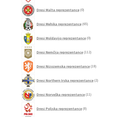
0
Dresi Malta reprezentance
0
izdelkov
65
Dresi Mehika reprezentance
65
izdelkov
0
Dresi Moldavijo reprezentance
0
izdelkov
112
Dresi Nemčija reprezentance
112
izdelkov
18
Dresi Nizozemska reprezentance
18
izdelkov
2
Dresi Northern Irska reprezentance
2
izdelka
11
Dresi Norveška reprezentance
11
izdelkov
8
Dresi Poljska reprezentance
8
izdelkov