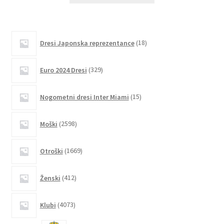
ima
več
različic.
18
Dresi Japonska reprezentance
18
izdelkov
Možnosti
lahko
329
Euro 2024 Dresi
329
izberete
izdelkov
na
15
Nogometni dresi Inter Miami
15
strani
izdelkov
izdelka
2598
Moški
2598
izdelkov
1669
Otroški
1669
izdelkov
412
Ženski
412
izdelkov
4073
Klubi
4073
izdelkov