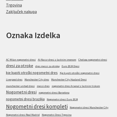
Trgovina
Zaključek nakupa
Oznaka Izdelka
AC Milan nogometni dresi
Al-Nassr dresi z lastnim imenom
Chelsea nogometni dresi
dresi za otroke
dres messi za otroke
Euro 2024 Dresi
kje kupiti otroški nogometni dres
Kje kupiti otroški nogometni dresi
Liverpool dres
Manchester City dres
Manchester City Haaland Dresi
manchester united dresi
messi dres
nogometni dres Arsenal z lastnim tiskom
Nogometni dresi
nogometni dresi Barcelona
nogometni dresi brazilija
Nogometni dresi Euro 2024
Nogometni dresi kompleti
Nogometni dresi Manchester City
Nogometni dresi Real Madrid
Nogometni Dresi Trgovina