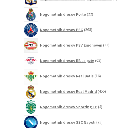
izdelki
22
Nogometnih dresov Porto
22
izdelkov
268
Nogometnih dresov PSG
268
izdelkov
11
Nogometnih dresov PSV Eindhoven
11
izdelkov
65
Nogometnih dresov RB Leipzig
65
izdelkov
16
Nogometnih dresov Real Betis
16
izdelkov
455
Nogometnih dresov Real Madrid
455
izdelkov
4
Nogometnih dresov Sporting CP
4
izdelki
28
Nogometnih dresov SSC Napoli
28
izdelkov