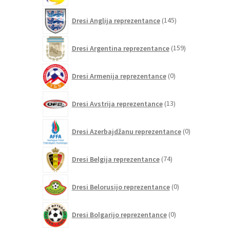
145
Dresi Anglija reprezentance
145
izdelkov
159
Dresi Argentina reprezentance
159
izdelkov
0
Dresi Armenija reprezentance
0
izdelkov
13
Dresi Avstrija reprezentance
13
izdelkov
0
Dresi Azerbajdžanu reprezentance
0
izdelkov
74
Dresi Belgija reprezentance
74
izdelkov
0
Dresi Belorusijo reprezentance
0
izdelkov
0
Dresi Bolgarijo reprezentance
0
izdelkov