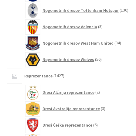
130
Nogometnih dresov Tottenham Hotspur
130
izde
8
Nogometnih dresov Valencia
8
izdelkov
34
Nogometnih dresov West Ham United
34
izdelkov
56
Nogometnih dresov Wolves
56
izdelkov
1427
Reprezentance
1427
izdelkov
2
Dresi Alžirija reprezentance
2
izdelka
3
Dresi Avstralija reprezentance
3
izdelki
6
Dresi Češka reprezentance
6
izdelkov