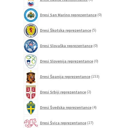
izdelkov
0
Dresi San Marino reprezentance
0
izdelkov
5
Dresi Škotska reprezentance
5
izdelkov
0
Dresi Slovaška reprezentance
0
izdelkov
0
Dresi Slovenija reprezentance
0
izdelkov
153
Dresi Španija reprezentance
153
izdelkov
2
Dresi Srbiji reprezentance
2
izdelka
4
Dresi Švedska reprezentance
4
izdelki
27
Dresi Švica reprezentance
27
izdelkov