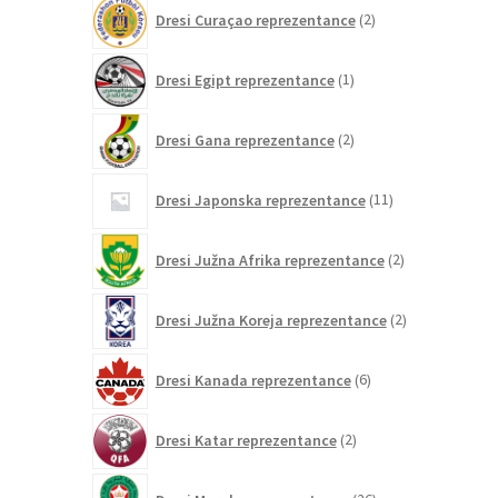
2
Dresi Curaçao reprezentance
2
izdelka
1
Dresi Egipt reprezentance
1
izdelek
2
Dresi Gana reprezentance
2
izdelka
11
Dresi Japonska reprezentance
11
izdelkov
2
Dresi Južna Afrika reprezentance
2
izdelka
2
Dresi Južna Koreja reprezentance
2
izdelka
6
Dresi Kanada reprezentance
6
izdelkov
2
Dresi Katar reprezentance
2
izdelka
26