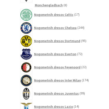
8
Monchengladbach
8
izdelkov
17
Nogometnih dresov Celtic
17
izdelkov
244
Nogometnih dresov Chelsea
244
izdelkov
95
Nogometnih dresov Dortmund
95
izdelkov
72
Nogometnih dresov Everton
72
izdelkov
22
Nogometnih dresov Feyenoord
22
izdelkov
174
Nogometnih dresov Inter Milan
174
izdelkov
99
Nogometnih dresov Juventus
99
izdelkov
14
Nogometnih dresov Lazio
14
izdelkov