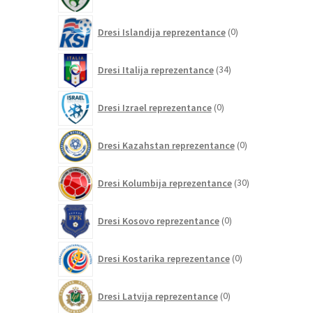
izdelkov
0
Dresi Islandija reprezentance
0
izdelkov
34
Dresi Italija reprezentance
34
izdelkov
0
Dresi Izrael reprezentance
0
izdelkov
0
Dresi Kazahstan reprezentance
0
izdelkov
30
Dresi Kolumbija reprezentance
30
izdelkov
0
Dresi Kosovo reprezentance
0
izdelkov
0
Dresi Kostarika reprezentance
0
izdelkov
0
Dresi Latvija reprezentance
0
izdelkov