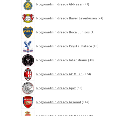
23
Nogometnih dresov Al-Nassr
23
izdelkov
74
Nogometnih dresov Bayer Leverkusen
74
izdelkov
1
Nogometnih dresov Boca Juniors
1
izdelek
18
Nogometnih dresov Crystal Palace
18
izdelkov
38
Nogometnih dresov Inter Miami
38
izdelkov
174
Nogometnih dresov AC Milan
174
izdelkov
53
Nogometnih dresov Ajax
53
izdelkov
147
Nogometnih dresov Arsenal
147
izdelkov
20
Nogometnih dresov AS Monaco
20