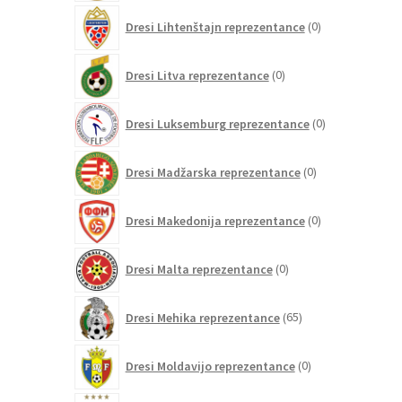
0
Dresi Lihtenštajn reprezentance
0
izdelkov
0
Dresi Litva reprezentance
0
izdelkov
0
Dresi Luksemburg reprezentance
0
izdelkov
0
Dresi Madžarska reprezentance
0
izdelkov
0
Dresi Makedonija reprezentance
0
izdelkov
0
Dresi Malta reprezentance
0
izdelkov
65
Dresi Mehika reprezentance
65
izdelkov
0
Dresi Moldavijo reprezentance
0
izdelkov