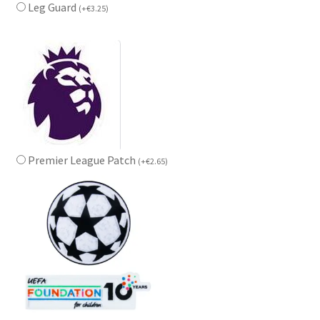
Leg Guard
(
+
€
3.25
)
Premier League Patch
(
+
€
2.65
)