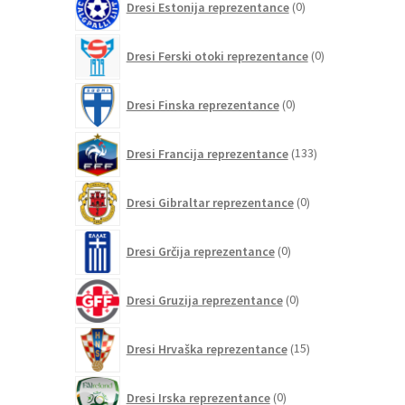
Dresi Estonija reprezentance
0
izdelkov
0
Dresi Ferski otoki reprezentance
0
izdelkov
0
Dresi Finska reprezentance
0
izdelkov
133
Dresi Francija reprezentance
133
izdelkov
0
Dresi Gibraltar reprezentance
0
izdelkov
0
Dresi Grčija reprezentance
0
izdelkov
0
Dresi Gruzija reprezentance
0
izdelkov
15
Dresi Hrvaška reprezentance
15
izdelkov
0
Dresi Irska reprezentance
0