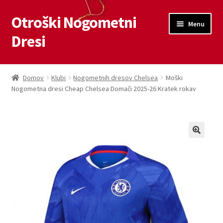
Otroški Nogometni
Skip
Skip
Menu
to
to
Dresi
navigation
content
Domov
Domov
Klubi
Nogometnih dresov Chelsea
Moški
Nogometna dresi Cheap Chelsea Domači 2025-26 Kratek rokav
Blog
Kontaktiraj nas
Košarica
Moj račun
Trgovina
Zaključek nakupa