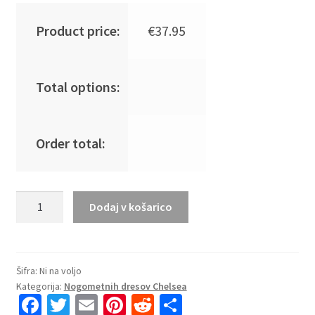
Product price:
€
37.95
Total options:
Order total:
Moški
Dodaj v košarico
Nogometna
dresi
Cheap
Chelsea
Šifra:
Ni na voljo
Kategorija:
Nogometnih dresov Chelsea
Domači
Fa
T
E
Pi
R
S
2025-