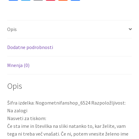
ce
wi
m
nt
e
h
26
Kratek
b
tt
ai
er
d
ar
rokav
o
er
l
es
di
e
količina
Opis
o
t
t
k
Dodatne podrobnosti
Mnenja (0)
Opis
Šifra izdelka: Nogometnifanshop_6524 Razpoložljivost:
Na zalogi
Nasveti za tiskom:
Če sta ime in številka na sliki natanko to, kar želite, vam
tega ni treba več vnašati. Če ni, potem vnesite želeno ime