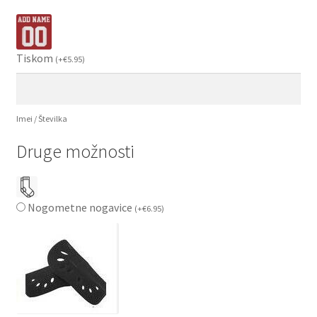
Tiskom
(
+
€
5.95
)
Imei / Številka
Druge možnosti
Nogometne nogavice
(
+
€
6.95
)