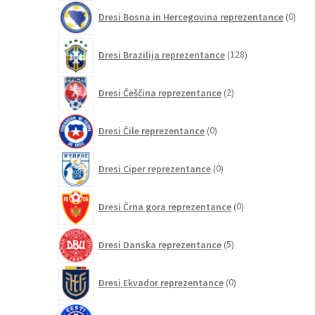
0
Dresi Bosna in Hercegovina reprezentance
0
izdel
128
Dresi Brazilija reprezentance
128
izdelkov
2
Dresi Češčina reprezentance
2
izdelka
0
Dresi Čile reprezentance
0
izdelkov
0
Dresi Ciper reprezentance
0
izdelkov
0
Dresi Črna gora reprezentance
0
izdelkov
5
Dresi Danska reprezentance
5
izdelkov
0
Dresi Ekvador reprezentance
0
izdelkov
0