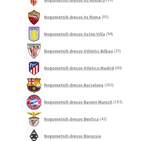
izdelkov
85
Nogometnih dresov As Roma
85
izdelkov
94
Nogometnih dresov Aston Villa
94
izdelkov
25
Nogometnih dresov Athletic Bilbao
25
izdelkov
60
Nogometnih dresov Atletico Madrid
60
izdelkov
362
Nogometnih dresov Barcelona
362
izdelkov
183
Nogometnih dresov Bayern Munich
183
izdelkov
42
Nogometnih dresov Benfica
42
izdelkov
Nogometnih dresov Borussia