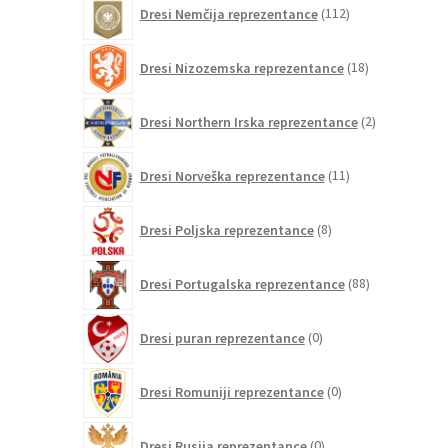
112
Dresi Nemčija reprezentance
112
izdelkov
18
Dresi Nizozemska reprezentance
18
izdelkov
2
Dresi Northern Irska reprezentance
2
izdelka
11
Dresi Norveška reprezentance
11
izdelkov
8
Dresi Poljska reprezentance
8
izdelkov
88
Dresi Portugalska reprezentance
88
izdelkov
0
Dresi puran reprezentance
0
izdelkov
0
Dresi Romuniji reprezentance
0
izdelkov
0
Dresi Rusija reprezentance
0