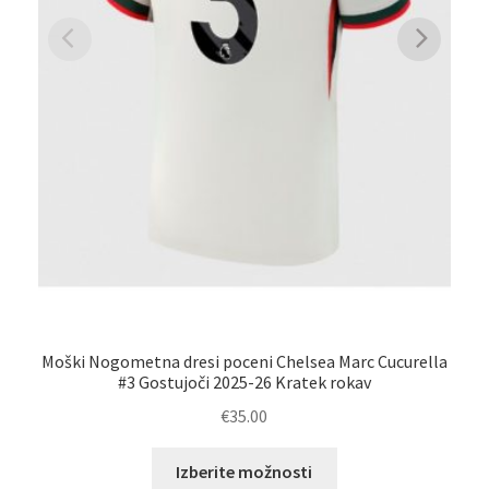
Moški Nogometna dresi poceni Chelsea Marc Cucurella
#3 Gostujoči 2025-26 Kratek rokav
€
35.00
Ta
Izberite možnosti
izdelek