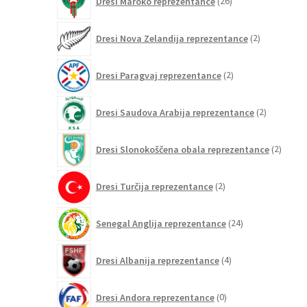
Dresi Maroko reprezentance
26
izdelkov
2
Dresi Nova Zelandija reprezentance
2
izdelka
2
Dresi Paragvaj reprezentance
2
izdelka
2
Dresi Saudova Arabija reprezentance
2
izdelka
2
Dresi Slonokoščena obala reprezentance
2
izdelk
2
Dresi Turčija reprezentance
2
izdelka
24
Senegal Anglija reprezentance
24
izdelkov
4
Dresi Albanija reprezentance
4
izdelki
0
Dresi Andora reprezentance
0
izdelkov