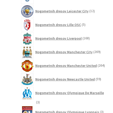
12
Nogometnih dresov Leicester City
12
izdelkov
5
Nogometnih dresov Lille OSC
5
izdelkov
168
Nogometnih dresov Liverpool
168
izdelkov
269
Nogometnih dresov Manchester City
269
izdelkov
264
Nogometnih dresov Manchester United
264
izdel
59
Nogometnih dresov Newcastle United
59
izdelkov
Nogometnih dresov Olympique De Marseille
3
3
izdelki
3
Nogometnih dresov Olympique Lyonnais
3