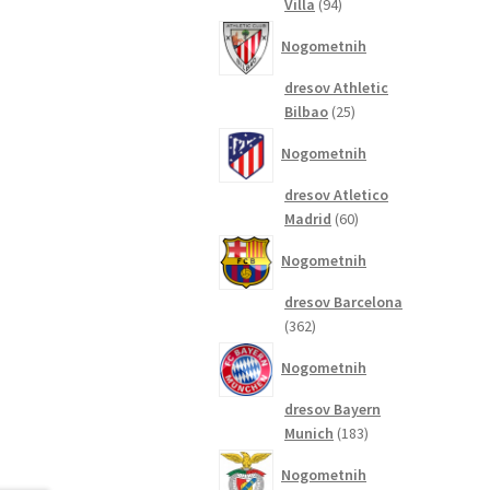
94
Villa
94
izdelkov
Nogometnih
dresov Athletic
25
Bilbao
25
izdelkov
Nogometnih
dresov Atletico
60
Madrid
60
izdelkov
Nogometnih
dresov Barcelona
362
362
izdelkov
Nogometnih
dresov Bayern
183
Munich
183
izdelkov
Nogometnih