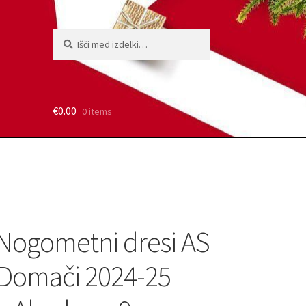
Išči:
Iskanje
€
0.00
0 items
Nogometni dresi AS
Domači 2024-25