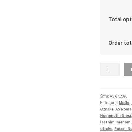
Total opt
Order tot
Moški
Nogometni
dresi
AS
Roma
Šifra:
ASA71986
Kategoriji:
Moški
,
Domači
Oznake:
AS Roma 
2024-
Nogometni Dresi
25
lastnim imenom
Tammy
otroke
,
Poceni N