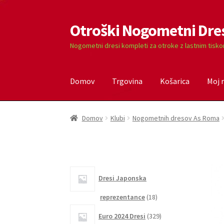
Otroški Nogometni Dre
Skip
Skip
to
to
Nogometni dresi kompleti za otroke z lastnim tisk
navigation
content
Domov
Trgovina
Košarica
Moj 
Domov
Blog
Kontaktiraj nas
Košarica
Moj ra
Domov
Klubi
Nogometnih dresov As Roma
Dresi Japonska
18
reprezentance
18
izdelkov
329
Euro 2024 Dresi
329
izdelkov