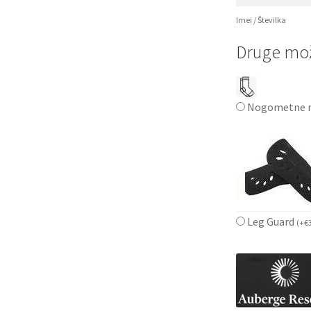
Imei / Številka
Druge mož
Nogometne n
Leg Guard
(
+
€