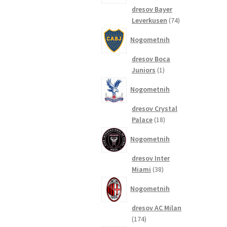
dresov Bayer
74
Leverkusen
74
izdelkov
Nogometnih
dresov Boca
1
Juniors
1
izdelek
Nogometnih
dresov Crystal
18
Palace
18
izdelkov
Nogometnih
dresov Inter
38
Miami
38
izdelkov
Nogometnih
dresov AC Milan
174
174