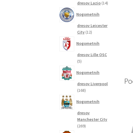
14
dresov Lazio
14
izdelkov
Nogometnih
dresov Leicester
12
City
12
izdelkov
Nogometnih
dresov Lille OSC
5
5
izdelkov
Nogometnih
Po
dresov Liverpool
168
168
izdelkov
Nogometnih
dresov
Manchester City
269
269
izdelkov