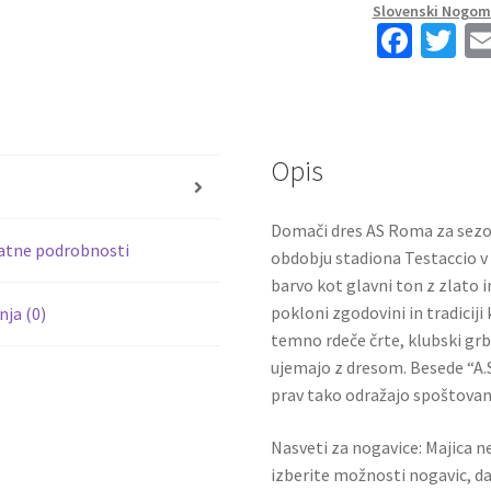
Abraham
Slovenski Nogome
9
Fa
T
količina
ce
wi
b
tt
o
er
Opis
o
s
k
Domači dres AS Roma za sezon
atne podrobnosti
obdobju stadiona Testaccio v
barvo kot glavni ton z zlato 
pokloni zgodovini in tradiciji
ja (0)
temno rdeče črte, klubski grb p
ujemajo z dresom. Besede “A.S
prav tako odražajo spoštovan
Nasveti za nogavice: Majica ne
izberite možnosti nogavic, da 