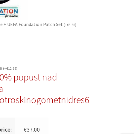
e + UEFA Foundation Patch Set
(
+
€
3.65
)
če
(
+
€
12.69
)
10% popust nad
a
otroskinogometnidres6
rice:
€
37.00