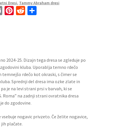
tni Dresi
,
Tammy Abraham dresi
E
Pi
R
S
m
nt
e
h
ai
er
d
ar
l
es
di
e
t
t
o 2024-25. Dizajn tega dresa se zgleduje po
 zgodovini kluba. Uporablja temno rdečo
in temnejšo rdečo kot okraski, s čimer se
 kluba. Sprednji del dresa ima ozke zlate in
a je na levi strani prsi v barvah, ki se
. Roma” na zadnji strani ovratnika dresa
je do zgodovine.
 vsebuje nogavic privzeto. Če želite nogavice,
jih plačate.