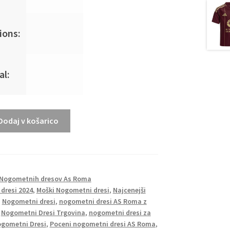
ions:
al:
Dodaj v košarico
Nogometnih dresov As Roma
dresi 2024
,
Moški Nogometni dresi
,
Najcenejši
,
Nogometni dresi
,
nogometni dresi AS Roma z
,
Nogometni Dresi Trgovina
,
nogometni dresi za
ogometni Dresi
,
Poceni nogometni dresi AS Roma
,