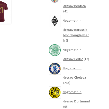
dresov Benfica
42
42
izdelkov
Nogometnih
dresov Borussia
Monchengladbac
8
h
8
izdelkov
Nogometnih
17
dresov Celtic
17
izdelkov
Nogometnih
dresov Chelsea
244
244
izdelkov
Nogometnih
dresov Dortmund
95
95