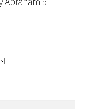
 Abraham 9
ški