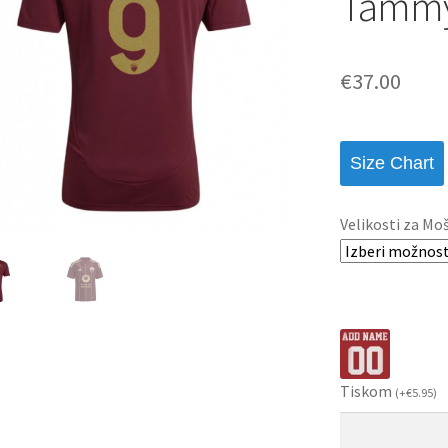
Tammy
€
37.00
Size Chart
Velikosti za Mo
Tiskom
(
+
€
5.95
)