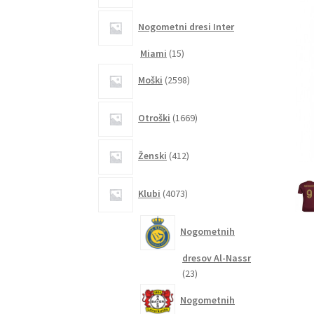
Nogometni dresi Inter
15
Miami
15
izdelkov
2598
Moški
2598
izdelkov
1669
Otroški
1669
izdelkov
412
Ženski
412
izdelkov
4073
Klubi
4073
izdelkov
Nogometnih
dresov Al-Nassr
23
23
izdelkov
Nogometnih