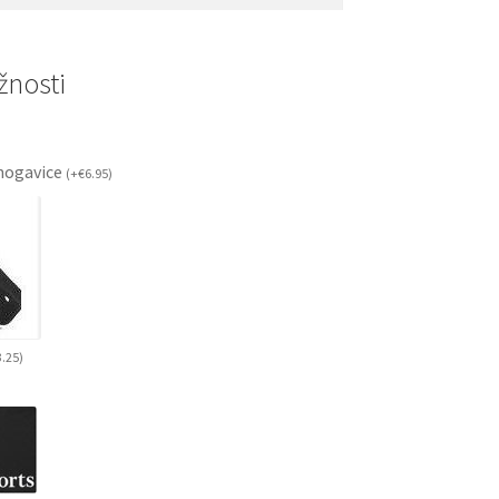
nosti
ogavice
(
+
€
6.95
)
3.25
)