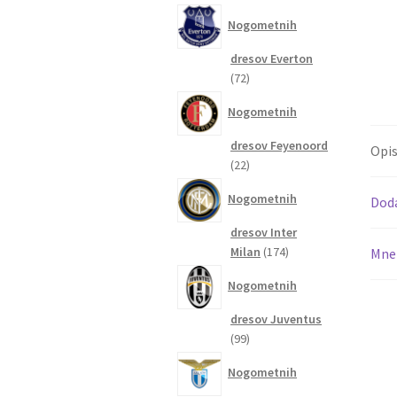
izdelkov
Nogometnih
dresov Everton
72
72
izdelkov
Nogometnih
dresov Feyenoord
Opi
22
22
izdelkov
Nogometnih
Dod
dresov Inter
174
Milan
174
Mnen
izdelkov
Nogometnih
dresov Juventus
99
99
izdelkov
Nogometnih