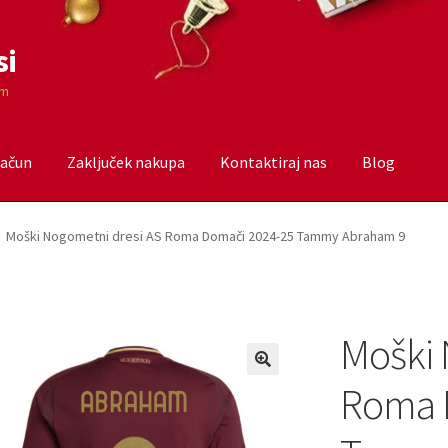
si
om
račun
Zaključek nakupa
Kontaktiraj nas
Blog
čun
Trgovina
Zaključek nakupa
Moški Nogometni dresi AS Roma Domači 2024-25 Tammy Abraham 9
Moški 
Roma 