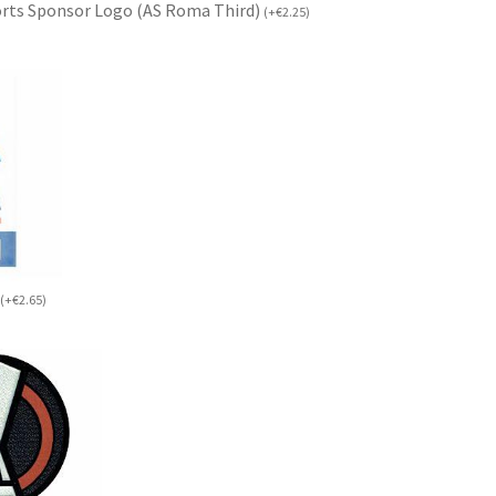
rts Sponsor Logo (AS Roma Third)
(
+
€
2.25
)
(
+
€
2.65
)