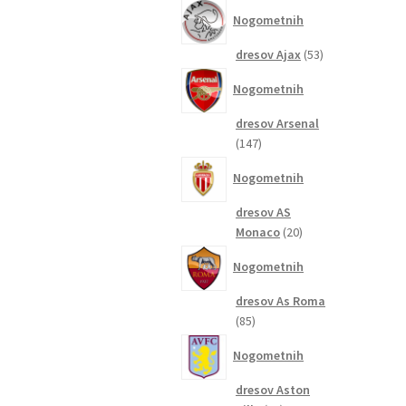
izdelkov
Nogometnih
53
dresov Ajax
53
izdelkov
Nogometnih
dresov Arsenal
147
147
izdelkov
Nogometnih
dresov AS
20
Monaco
20
izdelkov
Nogometnih
dresov As Roma
85
85
izdelkov
Nogometnih
dresov Aston