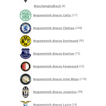
8
Monchengladbach
8
izdelkov
17
Nogometnih dresov Celtic
17
izdelkov
244
Nogometnih dresov Chelsea
244
izdelkov
95
Nogometnih dresov Dortmund
95
izdelkov
72
Nogometnih dresov Everton
72
izdelkov
22
Nogometnih dresov Feyenoord
22
izdelkov
174
Nogometnih dresov Inter Milan
174
izdelkov
99
Nogometnih dresov Juventus
99
izdelkov
14
Nogometnih dresov Lazio
14