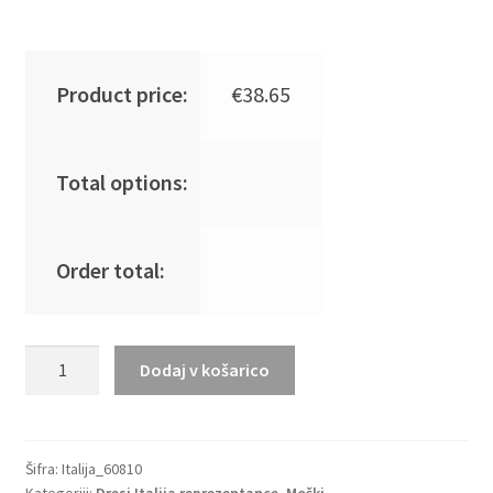
Product price:
€
38.65
Total options:
Order total:
Moški
Dodaj v košarico
Nogometni
dresi
kompleti
Italija
Šifra:
Italija_60810