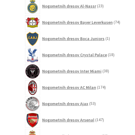
23
Nogometnih dresov Al-Nassr
23
izdelkov
74
Nogometnih dresov Bayer Leverkusen
74
izdelkov
1
Nogometnih dresov Boca Juniors
1
izdelek
18
Nogometnih dresov Crystal Palace
18
izdelkov
38
Nogometnih dresov Inter Miami
38
izdelkov
174
Nogometnih dresov AC Milan
174
izdelkov
53
Nogometnih dresov Ajax
53
izdelkov
147
Nogometnih dresov Arsenal
147
izdelkov
20