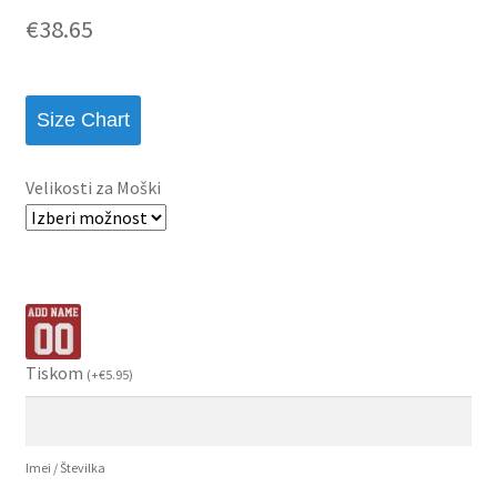
€
38.65
Size Chart
Velikosti za Moški
Tiskom
(
+
€
5.95
)
Imei / Številka