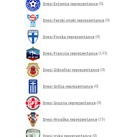
Dresi Estonija reprezentance
0
izdelkov
0
Dresi Ferski otoki reprezentance
0
izdelkov
0
Dresi Finska reprezentance
0
izdelkov
133
Dresi Francija reprezentance
133
izdelkov
0
Dresi Gibraltar reprezentance
0
izdelkov
0
Dresi Grčija reprezentance
0
izdelkov
0
Dresi Gruzija reprezentance
0
izdelkov
15
Dresi Hrvaška reprezentance
15
izdelkov
0
Dresi Irska reprezentance
0