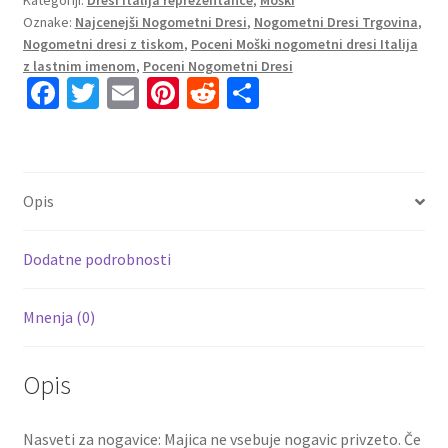
Kategoriji:
Dresi Italija reprezentance
,
Moški
Vratar
Oznake:
Najcenejši Nogometni Dresi
,
Nogometni Dresi Trgovina
,
Gostujoči
Nogometni dresi z tiskom
,
Poceni Moški nogometni dresi Italija
2023
z lastnim imenom
,
Poceni Nogometni Dresi
Kratek
Fa
T
E
Pi
R
S
Rokav
ce
wi
m
nt
e
h
+
b
tt
ai
er
d
ar
Kratke
hlače
o
er
l
es
di
e
Opis
BUFFON
o
t
t
1
k
količina
Dodatne podrobnosti
Mnenja (0)
Opis
Nasveti za nogavice: Majica ne vsebuje nogavic privzeto. Če