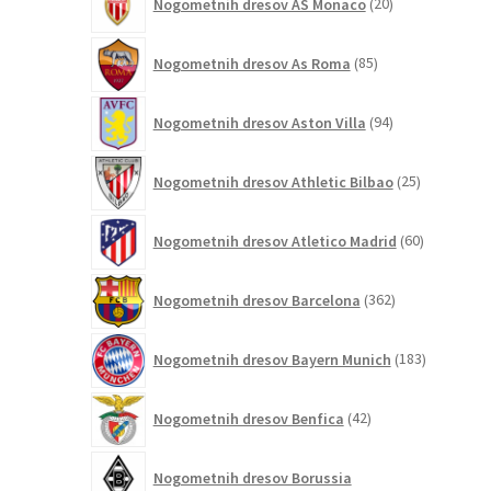
Nogometnih dresov AS Monaco
20
izdelkov
85
Nogometnih dresov As Roma
85
izdelkov
94
Nogometnih dresov Aston Villa
94
izdelkov
25
Nogometnih dresov Athletic Bilbao
25
izdelkov
60
Nogometnih dresov Atletico Madrid
60
izdelkov
362
Nogometnih dresov Barcelona
362
izdelkov
183
Nogometnih dresov Bayern Munich
183
izdelkov
42
Nogometnih dresov Benfica
42
izdelkov
Nogometnih dresov Borussia