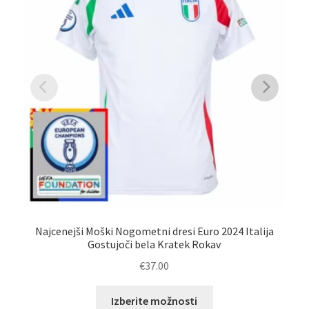
Po
Najcenejši Moški Nogometni dresi Euro 2024 Italija
Gostujoči bela Kratek Rokav
€
37.00
Ta
Izberite možnosti