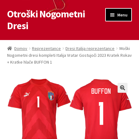
Otroški Nogometni
Skip
Skip
Menu
to
to
Dresi
navigation
content
Domov
Domov
Reprezentance
Dresi Italija reprezentance
Moški
Nogometni dresi kompleti Italija Vratar Gostujoči 2023 Kratek Rokav
Blog
+ Kratke hlače BUFFON 1
Kontaktiraj nas
Košarica
Moj račun
Trgovina
Zaključek nakupa