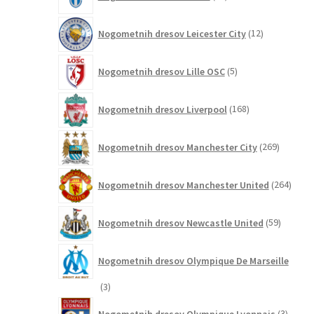
izdelkov
12
Nogometnih dresov Leicester City
12
izdelkov
5
Nogometnih dresov Lille OSC
5
izdelkov
168
Nogometnih dresov Liverpool
168
izdelkov
269
Nogometnih dresov Manchester City
269
izdelkov
264
Nogometnih dresov Manchester United
264
izdel
59
Nogometnih dresov Newcastle United
59
izdelkov
Nogometnih dresov Olympique De Marseille
3
3
izdelki
3
Nogometnih dresov Olympique Lyonnais
3