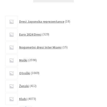
izdelek
ima
več
različic.
18
Dresi Japonska reprezentance
18
izdelkov
Možnosti
lahko
329
Euro 2024 Dresi
329
izberete
izdelkov
na
15
Nogometni dresi Inter Miami
15
strani
izdelkov
izdelka
2598
Moški
2598
izdelkov
1669
Otroški
1669
izdelkov
412
Ženski
412
izdelkov
4073
Klubi
4073
izdelkov