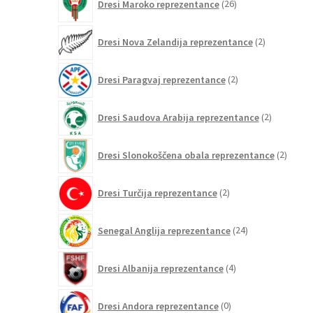
Dresi Maroko reprezentance
26
izdelkov
2
Dresi Nova Zelandija reprezentance
2
izdelka
2
Dresi Paragvaj reprezentance
2
izdelka
2
Dresi Saudova Arabija reprezentance
2
izdelka
2
Dresi Slonokoščena obala reprezentance
2
izdelk
2
Dresi Turčija reprezentance
2
izdelka
24
Senegal Anglija reprezentance
24
izdelkov
4
Dresi Albanija reprezentance
4
izdelki
0
Dresi Andora reprezentance
0
izdelkov