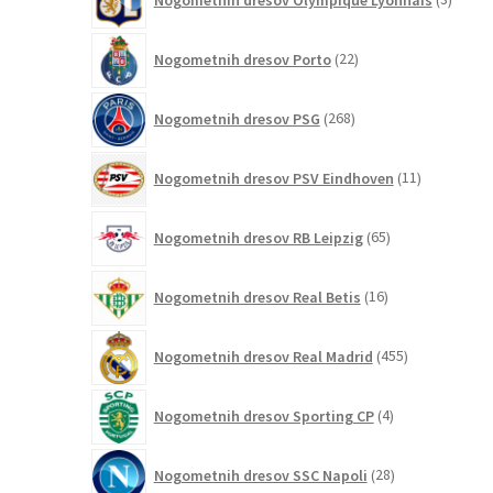
izdelki
22
Nogometnih dresov Porto
22
izdelkov
268
Nogometnih dresov PSG
268
izdelkov
11
Nogometnih dresov PSV Eindhoven
11
izdelkov
65
Nogometnih dresov RB Leipzig
65
izdelkov
16
Nogometnih dresov Real Betis
16
izdelkov
455
Nogometnih dresov Real Madrid
455
izdelkov
4
Nogometnih dresov Sporting CP
4
izdelki
28
Nogometnih dresov SSC Napoli
28
izdelkov