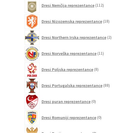
112
Dresi Nemčija reprezentance
112
izdelkov
18
Dresi Nizozemska reprezentance
18
izdelkov
2
Dresi Northern Irska reprezentance
2
izdelka
11
Dresi Norveška reprezentance
11
izdelkov
8
Dresi Poljska reprezentance
8
izdelkov
88
Dresi Portugalska reprezentance
88
izdelkov
0
Dresi puran reprezentance
0
izdelkov
0
Dresi Romuniji reprezentance
0
izdelkov
0