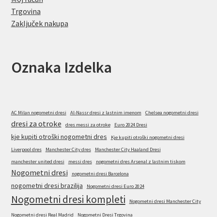
Trgovina
Zaključek nakupa
Oznaka Izdelka
AC Milan nogometni dresi
Al-Nassr dresi z lastnim imenom
Chelsea nogometni dresi
dresi za otroke
dres messi za otroke
Euro 2024 Dresi
kje kupiti otroški nogometni dres
Kje kupiti otroški nogometni dresi
Liverpool dres
Manchester City dres
Manchester City Haaland Dresi
manchester united dresi
messi dres
nogometni dres Arsenal z lastnim tiskom
Nogometni dresi
nogometni dresi Barcelona
nogometni dresi brazilija
Nogometni dresi Euro 2024
Nogometni dresi kompleti
Nogometni dresi Manchester City
Nogometni dresi Real Madrid
Nogometni Dresi Trgovina