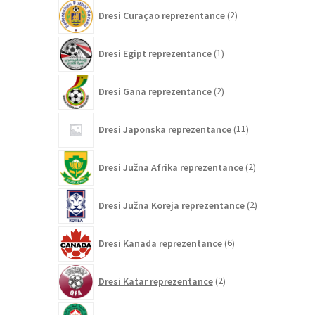
2
Dresi Curaçao reprezentance
2
izdelka
1
Dresi Egipt reprezentance
1
izdelek
2
Dresi Gana reprezentance
2
izdelka
11
Dresi Japonska reprezentance
11
izdelkov
2
Dresi Južna Afrika reprezentance
2
izdelka
2
Dresi Južna Koreja reprezentance
2
izdelka
6
Dresi Kanada reprezentance
6
izdelkov
2
Dresi Katar reprezentance
2
izdelka
26