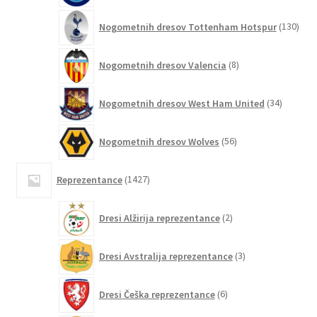
130
Nogometnih dresov Tottenham Hotspur
130
izde
8
Nogometnih dresov Valencia
8
izdelkov
34
Nogometnih dresov West Ham United
34
izdelkov
56
Nogometnih dresov Wolves
56
izdelkov
1427
Reprezentance
1427
izdelkov
2
Dresi Alžirija reprezentance
2
izdelka
3
Dresi Avstralija reprezentance
3
izdelki
6
Dresi Češka reprezentance
6
izdelkov