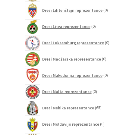
0
Dresi Lihtenštajn reprezentance
0
izdelkov
0
Dresi Litva reprezentance
0
izdelkov
0
Dresi Luksemburg reprezentance
0
izdelkov
0
Dresi Madžarska reprezentance
0
izdelkov
0
Dresi Makedonija reprezentance
0
izdelkov
0
Dresi Malta reprezentance
0
izdelkov
65
Dresi Mehika reprezentance
65
izdelkov
0
Dresi Moldavijo reprezentance
0
izdelkov