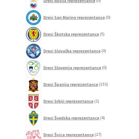
Dresi Rusija reprezentance
0
izdelkov
0
Dresi San Marino reprezentance
0
izdelkov
5
Dresi Škotska reprezentance
5
izdelkov
0
Dresi Slovaška reprezentance
0
izdelkov
0
Dresi Slovenija reprezentance
0
izdelkov
153
Dresi Španija reprezentance
153
izdelkov
2
Dresi Srbiji reprezentance
2
izdelka
4
Dresi Švedska reprezentance
4
izdelki
27
Dresi Švica reprezentance
27
izdelkov