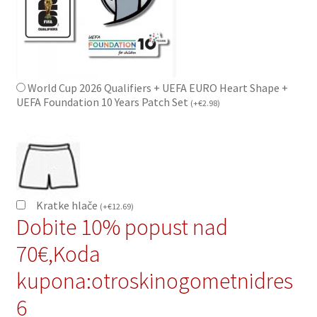
World Cup 2026 Qualifiers + UEFA EURO Heart Shape +
UEFA Foundation 10 Years Patch Set
(
+
€
2.98
)
Kratke hlače
(
+
€
12.69
)
Dobite 10% popust nad
70€,Koda
kupona:otroskinogometnidres
6