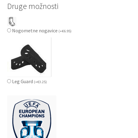
Druge možnosti
Nogometne nogavice
(
+
€
6.95
)
Leg Guard
(
+
€
3.25
)