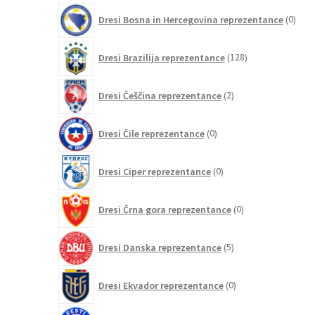
0
Dresi Bosna in Hercegovina reprezentance
0
izdel
128
Dresi Brazilija reprezentance
128
izdelkov
2
Dresi Češčina reprezentance
2
izdelka
0
Dresi Čile reprezentance
0
izdelkov
0
Dresi Ciper reprezentance
0
izdelkov
0
Dresi Črna gora reprezentance
0
izdelkov
5
Dresi Danska reprezentance
5
izdelkov
0
Dresi Ekvador reprezentance
0
izdelkov
0