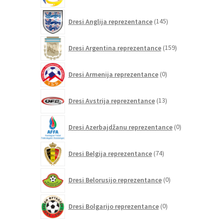
145
Dresi Anglija reprezentance
145
izdelkov
159
Dresi Argentina reprezentance
159
izdelkov
0
Dresi Armenija reprezentance
0
izdelkov
13
Dresi Avstrija reprezentance
13
izdelkov
0
Dresi Azerbajdžanu reprezentance
0
izdelkov
74
Dresi Belgija reprezentance
74
izdelkov
0
Dresi Belorusijo reprezentance
0
izdelkov
0
Dresi Bolgarijo reprezentance
0
izdelkov