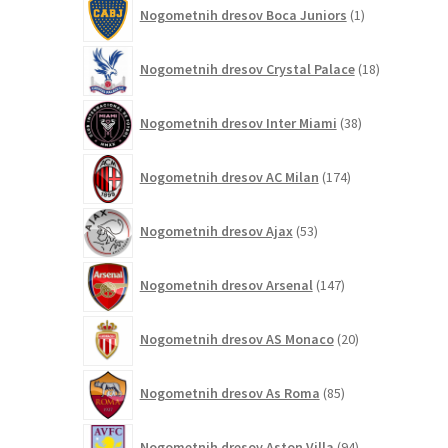
1
Nogometnih dresov Boca Juniors
1
izdelek
18
Nogometnih dresov Crystal Palace
18
izdelkov
38
Nogometnih dresov Inter Miami
38
izdelkov
174
Nogometnih dresov AC Milan
174
izdelkov
53
Nogometnih dresov Ajax
53
izdelkov
147
Nogometnih dresov Arsenal
147
izdelkov
20
Nogometnih dresov AS Monaco
20
izdelkov
85
Nogometnih dresov As Roma
85
izdelkov
94
Nogometnih dresov Aston Villa
94