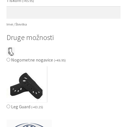
Tiskom
(
+
€
5.95
)
Imei / Številka
Druge možnosti
Nogometne nogavice
(
+
€
6.95
)
Leg Guard
(
+
€
3.25
)