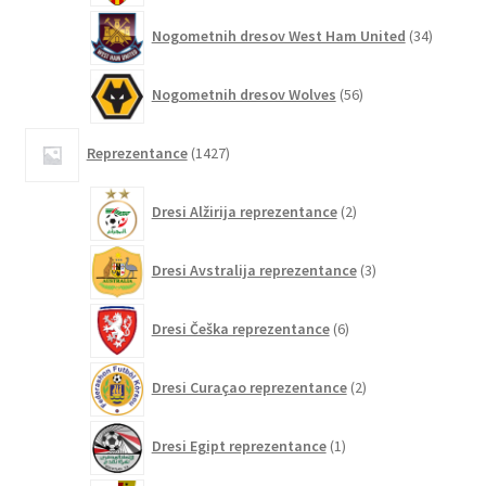
34
Nogometnih dresov West Ham United
34
izdelkov
56
Nogometnih dresov Wolves
56
izdelkov
1427
Reprezentance
1427
izdelkov
2
Dresi Alžirija reprezentance
2
izdelka
3
Dresi Avstralija reprezentance
3
izdelki
6
Dresi Češka reprezentance
6
izdelkov
2
Dresi Curaçao reprezentance
2
izdelka
1
Dresi Egipt reprezentance
1
izdelek