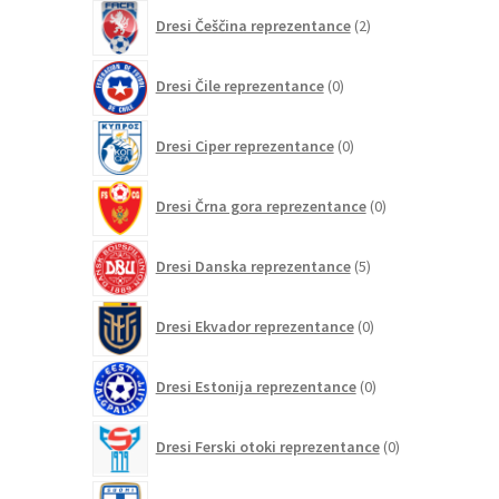
2
Dresi Češčina reprezentance
2
izdelka
0
Dresi Čile reprezentance
0
izdelkov
0
Dresi Ciper reprezentance
0
izdelkov
0
Dresi Črna gora reprezentance
0
izdelkov
5
Dresi Danska reprezentance
5
izdelkov
0
Dresi Ekvador reprezentance
0
izdelkov
0
Dresi Estonija reprezentance
0
izdelkov
0
Dresi Ferski otoki reprezentance
0
izdelkov
0