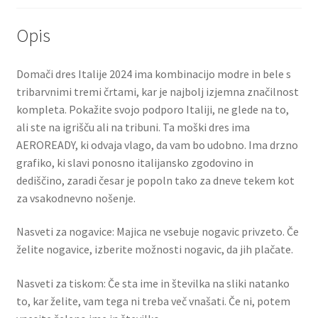
Opis
Domači dres Italije 2024 ima kombinacijo modre in bele s
tribarvnimi tremi črtami, kar je najbolj izjemna značilnost
kompleta. Pokažite svojo podporo Italiji, ne glede na to,
ali ste na igrišču ali na tribuni. Ta moški dres ima
AEROREADY, ki odvaja vlago, da vam bo udobno. Ima drzno
grafiko, ki slavi ponosno italijansko zgodovino in
dediščino, zaradi česar je popoln tako za dneve tekem kot
za vsakodnevno nošenje.
Nasveti za nogavice: Majica ne vsebuje nogavic privzeto. Če
želite nogavice, izberite možnosti nogavic, da jih plačate.
Nasveti za tiskom: Če sta ime in številka na sliki natanko
to, kar želite, vam tega ni treba več vnašati. Če ni, potem