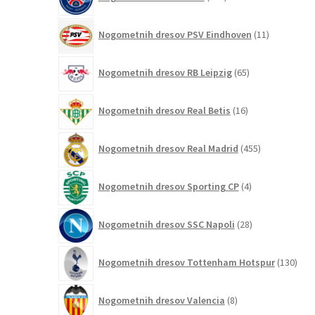
izdelkov
11
Nogometnih dresov PSV Eindhoven
11
izdelkov
65
Nogometnih dresov RB Leipzig
65
izdelkov
16
Nogometnih dresov Real Betis
16
izdelkov
455
Nogometnih dresov Real Madrid
455
izdelkov
4
Nogometnih dresov Sporting CP
4
izdelki
28
Nogometnih dresov SSC Napoli
28
izdelkov
130
Nogometnih dresov Tottenham Hotspur
130
izde
8
Nogometnih dresov Valencia
8
izdelkov