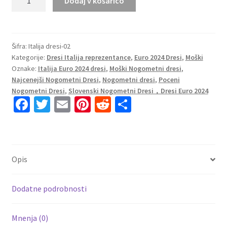
Dodaj v košarico
Moški
Nogometni
dresi
Euro
Šifra:
Italija dresi-02
Kategorije:
Dresi Italija reprezentance
,
Euro 2024 Dresi
,
Moški
2024
Oznake:
Italija Euro 2024 dresi
,
Moški Nogometni dresi
,
Italija
Najcenejši Nogometni Dresi
,
Nogometni dresi
,
Poceni
Domači
Nogometni Dresi
,
Slovenski Nogometni Dresi，Dresi Euro 2024
EM
Fa
T
E
Pi
R
S
2024
ce
wi
m
nt
e
h
količina
b
tt
ai
er
d
ar
o
er
l
es
di
e
Opis
o
t
t
k
Dodatne podrobnosti
Mnenja (0)