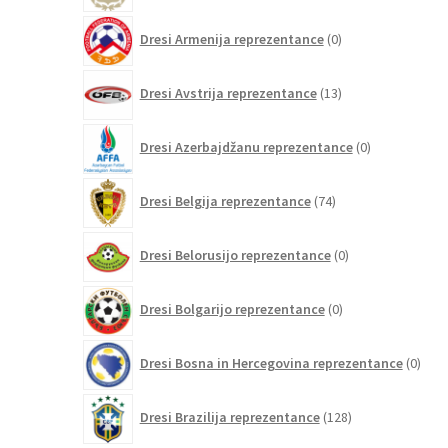
0
Dresi Armenija reprezentance
0
izdelkov
13
Dresi Avstrija reprezentance
13
izdelkov
0
Dresi Azerbajdžanu reprezentance
0
izdelkov
74
Dresi Belgija reprezentance
74
izdelkov
0
Dresi Belorusijo reprezentance
0
izdelkov
0
Dresi Bolgarijo reprezentance
0
izdelkov
0
Dresi Bosna in Hercegovina reprezentance
0
izdel
128
Dresi Brazilija reprezentance
128
izdelkov