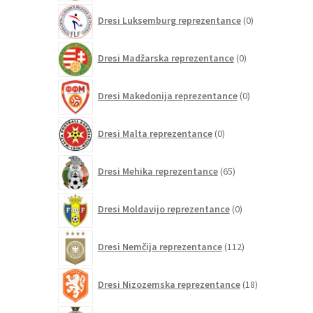
0
Dresi Luksemburg reprezentance
0
izdelkov
0
Dresi Madžarska reprezentance
0
izdelkov
0
Dresi Makedonija reprezentance
0
izdelkov
0
Dresi Malta reprezentance
0
izdelkov
65
Dresi Mehika reprezentance
65
izdelkov
0
Dresi Moldavijo reprezentance
0
izdelkov
112
Dresi Nemčija reprezentance
112
izdelkov
18
Dresi Nizozemska reprezentance
18
izdelkov
2