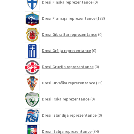
Dresi Finska reprezentance
0
izdelkov
133
Dresi Francija reprezentance
133
izdelkov
0
Dresi Gibraltar reprezentance
0
izdelkov
0
Dresi Grčija reprezentance
0
izdelkov
0
Dresi Gruzija reprezentance
0
izdelkov
15
Dresi Hrvaška reprezentance
15
izdelkov
0
Dresi Irska reprezentance
0
izdelkov
0
Dresi Islandija reprezentance
0
izdelkov
34
Dresi Italija reprezentance
34
izdelkov