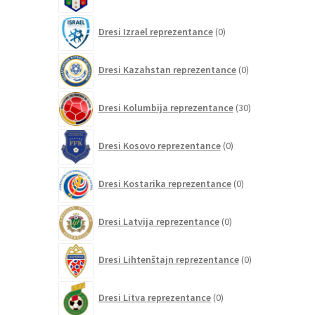
0
Dresi Izrael reprezentance
0
izdelkov
0
Dresi Kazahstan reprezentance
0
izdelkov
30
Dresi Kolumbija reprezentance
30
izdelkov
0
Dresi Kosovo reprezentance
0
izdelkov
0
Dresi Kostarika reprezentance
0
izdelkov
0
Dresi Latvija reprezentance
0
izdelkov
0
Dresi Lihtenštajn reprezentance
0
izdelkov
0
Dresi Litva reprezentance
0
izdelkov