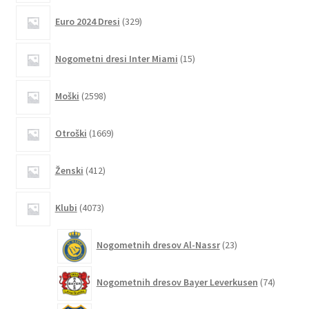
strani
329
Euro 2024 Dresi
329
izdelkov
izdelka
15
Nogometni dresi Inter Miami
15
izdelkov
2598
Moški
2598
izdelkov
1669
Otroški
1669
izdelkov
412
Ženski
412
izdelkov
4073
Klubi
4073
izdelkov
23
Nogometnih dresov Al-Nassr
23
izdelkov
74
Nogometnih dresov Bayer Leverkusen
74
izdelkov