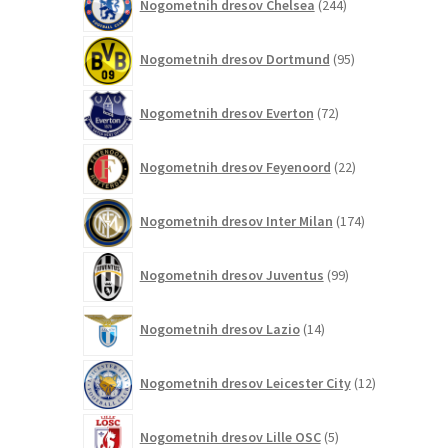
Nogometnih dresov Chelsea
244
izdelkov
95
Nogometnih dresov Dortmund
95
izdelkov
72
Nogometnih dresov Everton
72
izdelkov
22
Nogometnih dresov Feyenoord
22
izdelkov
174
Nogometnih dresov Inter Milan
174
izdelkov
99
Nogometnih dresov Juventus
99
izdelkov
14
Nogometnih dresov Lazio
14
izdelkov
12
Nogometnih dresov Leicester City
12
izdelkov
5
Nogometnih dresov Lille OSC
5
izdelkov