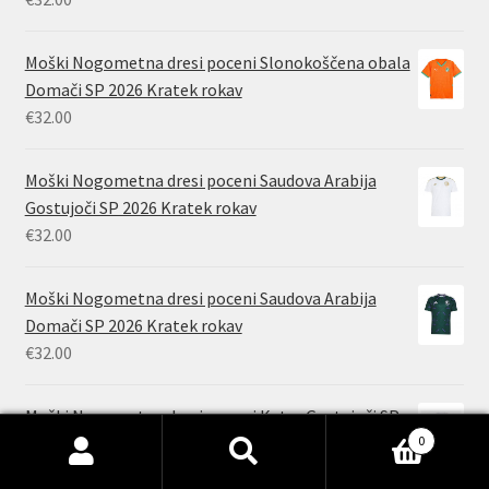
Moški Nogometna dresi poceni Slonokoščena obala
Domači SP 2026 Kratek rokav
€
32.00
Moški Nogometna dresi poceni Saudova Arabija
Gostujoči SP 2026 Kratek rokav
€
32.00
Moški Nogometna dresi poceni Saudova Arabija
Domači SP 2026 Kratek rokav
€
32.00
Moški Nogometna dresi poceni Katar Gostujoči SP
2026 Kratek rokav
0
Išči:
Iskanje
€
32.00