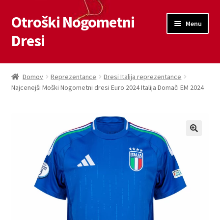
Otroški Nogometni
Skip
Skip
Menu
to
to
Dresi
navigation
content
Domov
Domov
Reprezentance
Dresi Italija reprezentance
Najcenejši Moški Nogometni dresi Euro 2024 Italija Domači EM 2024
Blog
Kontaktiraj nas
Košarica
Moj račun
Trgovina
Zaključek nakupa