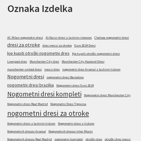
Oznaka Izdelka
AC Milan nogometni dresi
Al-Nassr dresi z lastnim imenom
Chelsea nogometni dresi
dresi za otroke
dres messi za otroke
Euro 2024 Dresi
kje kupiti otroški nogometni dres
Kje kupiti otroški nogometni dresi
Liverpool dres
Manchester City dres
Manchester City Haaland Dresi
manchester united dresi
messi dres
nogometni dres Arsenal z lastnim tiskom
Nogometni dresi
nogometni dresi Barcelona
nogometni dresi brazilija
Nogometni dresi Euro 2024
Nogometni dresi kompleti
Nogometni dresi Manchester City
Nogometni dresi Real Madrid
Nogometni Dresi Trgovina
nogometni dresi za otroke
Nogometni dresi z lastnim tiskom
Nogometni dresi z tiskom
Nogometnih dresov Arsenal
Nogometnih dresov Inter Miami
Nogometnih dresov Real Madrid
nogometni kompleti
otroški dres
otroški dres messi