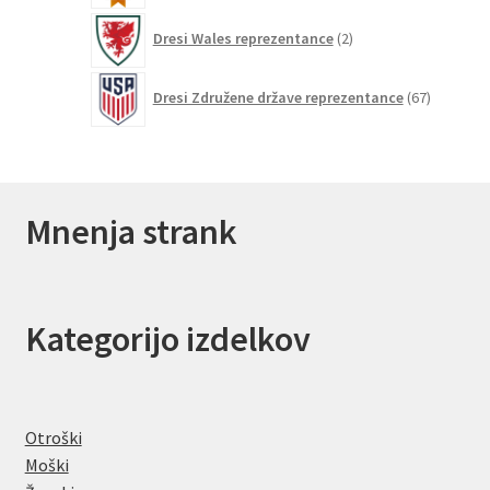
2
Dresi Wales reprezentance
2
izdelka
67
Dresi Združene države reprezentance
67
izdelkov
Mnenja strank
Kategorijo izdelkov
Otroški
Moški