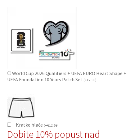
World Cup 2026 Qualifiers + UEFA EURO Heart Shape +
UEFA Foundation 10 Years Patch Set
(
+
€
2.98
)
Kratke hlače
(
+
€
12.69
)
Dobite 10% popust nad