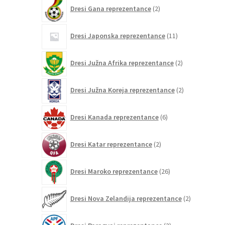
2
Dresi Gana reprezentance
2
izdelka
11
Dresi Japonska reprezentance
11
izdelkov
2
Dresi Južna Afrika reprezentance
2
izdelka
2
Dresi Južna Koreja reprezentance
2
izdelka
6
Dresi Kanada reprezentance
6
izdelkov
2
Dresi Katar reprezentance
2
izdelka
26
Dresi Maroko reprezentance
26
izdelkov
2
Dresi Nova Zelandija reprezentance
2
izdelka
2