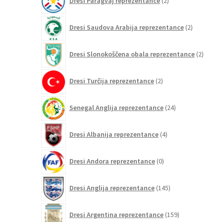
Dresi Paragvaj reprezentance
2
izdelka
2
Dresi Saudova Arabija reprezentance
2
izdelka
2
Dresi Slonokoščena obala reprezentance
2
izdelk
2
Dresi Turčija reprezentance
2
izdelka
24
Senegal Anglija reprezentance
24
izdelkov
4
Dresi Albanija reprezentance
4
izdelki
0
Dresi Andora reprezentance
0
izdelkov
145
Dresi Anglija reprezentance
145
izdelkov
159
Dresi Argentina reprezentance
159
izdelkov