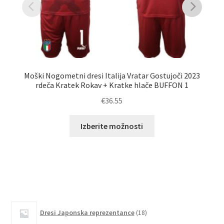
Moški Nogometni dresi Italija Vratar Gostujoči 2023
M
rdeča Kratek Rokav + Kratke hlače BUFFON 1
r
€
36.55
Ta
Izberite možnosti
izdelek
ima
več
različic.
Možnosti
lahko
18
izberete
Dresi Japonska reprezentance
18
izdelkov
na