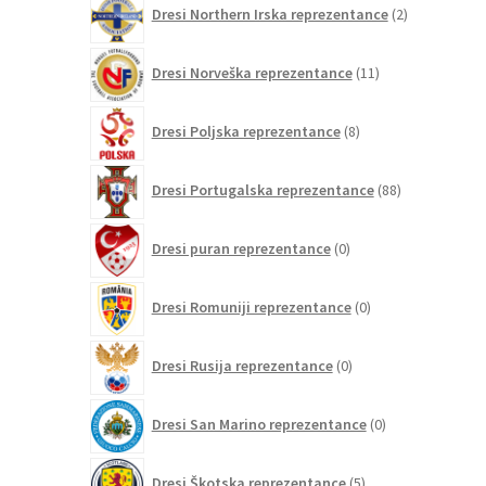
Dresi Northern Irska reprezentance
2
izdelka
11
Dresi Norveška reprezentance
11
izdelkov
8
Dresi Poljska reprezentance
8
izdelkov
88
Dresi Portugalska reprezentance
88
izdelkov
0
Dresi puran reprezentance
0
izdelkov
0
Dresi Romuniji reprezentance
0
izdelkov
0
Dresi Rusija reprezentance
0
izdelkov
0
Dresi San Marino reprezentance
0
izdelkov
5
Dresi Škotska reprezentance
5