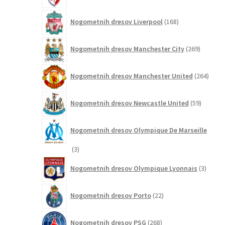
168
Nogometnih dresov Liverpool
168
izdelkov
269
Nogometnih dresov Manchester City
269
izdelkov
264
Nogometnih dresov Manchester United
264
izdel
59
Nogometnih dresov Newcastle United
59
izdelkov
Nogometnih dresov Olympique De Marseille
3
3
izdelki
3
Nogometnih dresov Olympique Lyonnais
3
izdelki
22
Nogometnih dresov Porto
22
izdelkov
268
Nogometnih dresov PSG
268