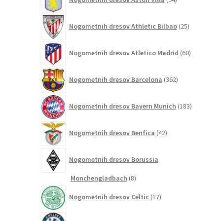
izdelkov
25
Nogometnih dresov Athletic Bilbao
25
izdelkov
60
Nogometnih dresov Atletico Madrid
60
izdelkov
362
Nogometnih dresov Barcelona
362
izdelkov
183
Nogometnih dresov Bayern Munich
183
izdelkov
42
Nogometnih dresov Benfica
42
izdelkov
Nogometnih dresov Borussia
8
Monchengladbach
8
izdelkov
17
Nogometnih dresov Celtic
17
izdelkov
244