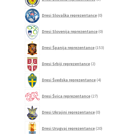
izdelkov
0
Dresi Slovaška reprezentance
0
izdelkov
0
Dresi Slovenija reprezentance
0
izdelkov
153
Dresi Španija reprezentance
153
izdelkov
2
Dresi Srbiji reprezentance
2
izdelka
4
Dresi Švedska reprezentance
4
izdelki
27
Dresi Švica reprezentance
27
izdelkov
0
Dresi Ukrajini reprezentance
0
izdelkov
20
Dresi Urugvaj reprezentance
20
izdelkov