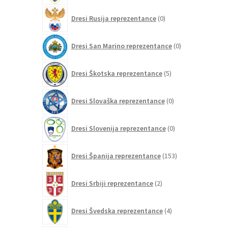
0
Dresi Rusija reprezentance
0
izdelkov
0
Dresi San Marino reprezentance
0
izdelkov
5
Dresi Škotska reprezentance
5
izdelkov
0
Dresi Slovaška reprezentance
0
izdelkov
0
Dresi Slovenija reprezentance
0
izdelkov
153
Dresi Španija reprezentance
153
izdelkov
2
Dresi Srbiji reprezentance
2
izdelka
4
Dresi Švedska reprezentance
4
izdelki