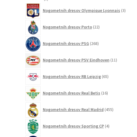
izdelki
3
Nogometnih dresov Olympique Lyonnais
3
izdelki
22
Nogometnih dresov Porto
22
izdelkov
268
Nogometnih dresov PSG
268
izdelkov
11
Nogometnih dresov PSV Eindhoven
11
izdelkov
65
Nogometnih dresov RB Leipzig
65
izdelkov
16
Nogometnih dresov Real Betis
16
izdelkov
455
Nogometnih dresov Real Madrid
455
izdelkov
4
Nogometnih dresov Sporting CP
4
izdelki