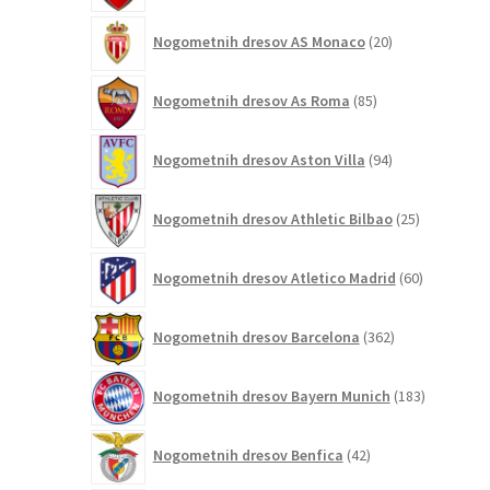
20
Nogometnih dresov AS Monaco
20
izdelkov
85
Nogometnih dresov As Roma
85
izdelkov
94
Nogometnih dresov Aston Villa
94
izdelkov
25
Nogometnih dresov Athletic Bilbao
25
izdelkov
60
Nogometnih dresov Atletico Madrid
60
izdelkov
362
Nogometnih dresov Barcelona
362
izdelkov
183
Nogometnih dresov Bayern Munich
183
izdelkov
42
Nogometnih dresov Benfica
42
izdelkov