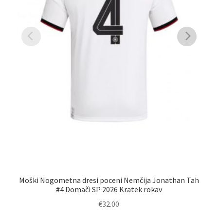
Moški Nogometna dresi poceni Nemčija Jonathan Tah
Mo
#4 Domači SP 2026 Kratek rokav
€
32.00