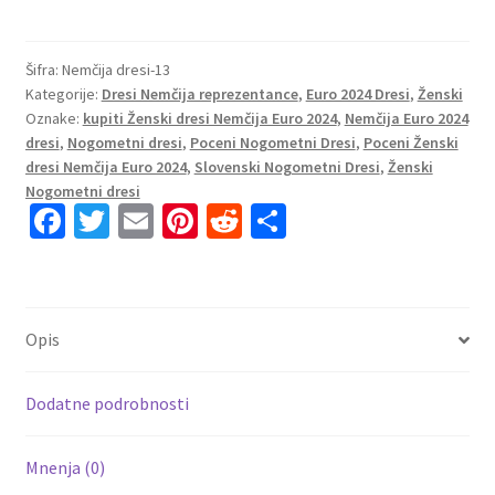
Nogometni
dresi
Nemčija
Šifra:
Nemčija dresi-13
Kategorije:
Dresi Nemčija reprezentance
,
Euro 2024 Dresi
,
Ženski
Reprezentance
Oznake:
kupiti Ženski dresi Nemčija Euro 2024
,
Nemčija Euro 2024
Gostujoči
dresi
,
Nogometni dresi
,
Poceni Nogometni Dresi
,
Poceni Ženski
Euro
dresi Nemčija Euro 2024
,
Slovenski Nogometni Dresi
,
Ženski
2024
Nogometni dresi
Toni
Fa
T
E
Pi
R
S
Kroos
ce
wi
m
nt
e
h
8
b
tt
ai
er
d
ar
količina
o
er
l
es
di
e
Opis
o
t
t
k
Dodatne podrobnosti
Mnenja (0)