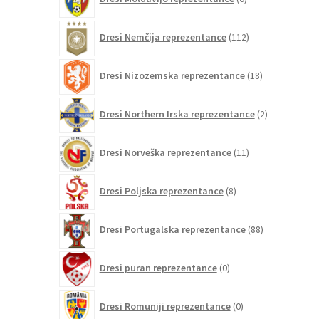
izdelkov
112
Dresi Nemčija reprezentance
112
izdelkov
18
Dresi Nizozemska reprezentance
18
izdelkov
2
Dresi Northern Irska reprezentance
2
izdelka
11
Dresi Norveška reprezentance
11
izdelkov
8
Dresi Poljska reprezentance
8
izdelkov
88
Dresi Portugalska reprezentance
88
izdelkov
0
Dresi puran reprezentance
0
izdelkov
0
Dresi Romuniji reprezentance
0
izdelkov