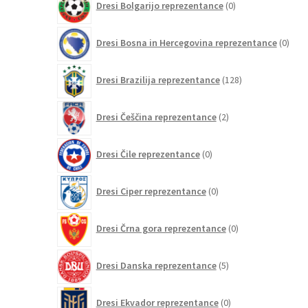
Dresi Bolgarijo reprezentance
0
izdelkov
0
Dresi Bosna in Hercegovina reprezentance
0
izdel
128
Dresi Brazilija reprezentance
128
izdelkov
2
Dresi Češčina reprezentance
2
izdelka
0
Dresi Čile reprezentance
0
izdelkov
0
Dresi Ciper reprezentance
0
izdelkov
0
Dresi Črna gora reprezentance
0
izdelkov
5
Dresi Danska reprezentance
5
izdelkov
0
Dresi Ekvador reprezentance
0