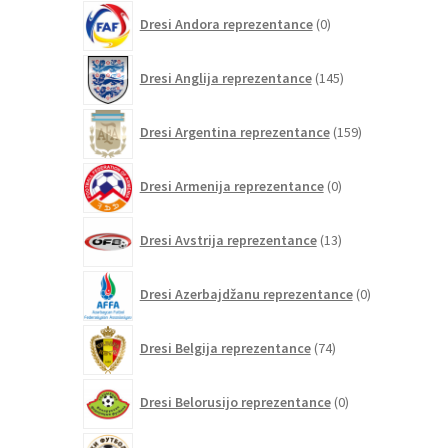
0
Dresi Andora reprezentance
0
izdelkov
145
Dresi Anglija reprezentance
145
izdelkov
159
Dresi Argentina reprezentance
159
izdelkov
0
Dresi Armenija reprezentance
0
izdelkov
13
Dresi Avstrija reprezentance
13
izdelkov
0
Dresi Azerbajdžanu reprezentance
0
izdelkov
74
Dresi Belgija reprezentance
74
izdelkov
0
Dresi Belorusijo reprezentance
0
izdelkov
0