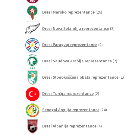
26
Dresi Maroko reprezentance
26
izdelkov
2
Dresi Nova Zelandija reprezentance
2
izdelka
2
Dresi Paragvaj reprezentance
2
izdelka
2
Dresi Saudova Arabija reprezentance
2
izdelka
2
Dresi Slonokoščena obala reprezentance
2
izdelk
2
Dresi Turčija reprezentance
2
izdelka
24
Senegal Anglija reprezentance
24
izdelkov
4
Dresi Albanija reprezentance
4
izdelki