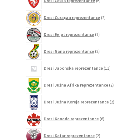
Dresi Češka reprezentance
6
izdelkov
2
Dresi Curaçao reprezentance
2
izdelka
1
Dresi Egipt reprezentance
1
izdelek
2
Dresi Gana reprezentance
2
izdelka
11
Dresi Japonska reprezentance
11
izdelkov
2
Dresi Južna Afrika reprezentance
2
izdelka
2
Dresi Južna Koreja reprezentance
2
izdelka
6
Dresi Kanada reprezentance
6
izdelkov
2
Dresi Katar reprezentance
2
izdelka