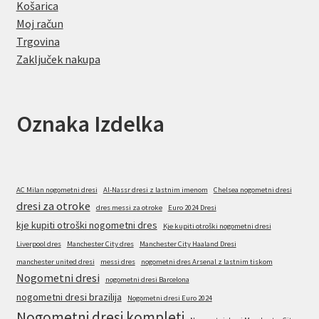
Košarica
Moj račun
Trgovina
Zaključek nakupa
Oznaka Izdelka
AC Milan nogometni dresi
Al-Nassr dresi z lastnim imenom
Chelsea nogometni dresi
dresi za otroke
dres messi za otroke
Euro 2024 Dresi
kje kupiti otroški nogometni dres
Kje kupiti otroški nogometni dresi
Liverpool dres
Manchester City dres
Manchester City Haaland Dresi
manchester united dresi
messi dres
nogometni dres Arsenal z lastnim tiskom
Nogometni dresi
nogometni dresi Barcelona
nogometni dresi brazilija
Nogometni dresi Euro 2024
Nogometni dresi kompleti