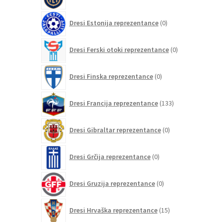
izdelkov
0
Dresi Estonija reprezentance
0
izdelkov
0
Dresi Ferski otoki reprezentance
0
izdelkov
0
Dresi Finska reprezentance
0
izdelkov
133
Dresi Francija reprezentance
133
izdelkov
0
Dresi Gibraltar reprezentance
0
izdelkov
0
Dresi Grčija reprezentance
0
izdelkov
0
Dresi Gruzija reprezentance
0
izdelkov
15
Dresi Hrvaška reprezentance
15
izdelkov