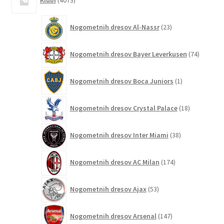
Klubi
4073
izdelkov
23
Nogometnih dresov Al-Nassr
23
izdelkov
74
Nogometnih dresov Bayer Leverkusen
74
izdelkov
1
Nogometnih dresov Boca Juniors
1
izdelek
18
Nogometnih dresov Crystal Palace
18
izdelkov
38
Nogometnih dresov Inter Miami
38
izdelkov
174
Nogometnih dresov AC Milan
174
izdelkov
53
Nogometnih dresov Ajax
53
izdelkov
147
Nogometnih dresov Arsenal
147
izdelkov