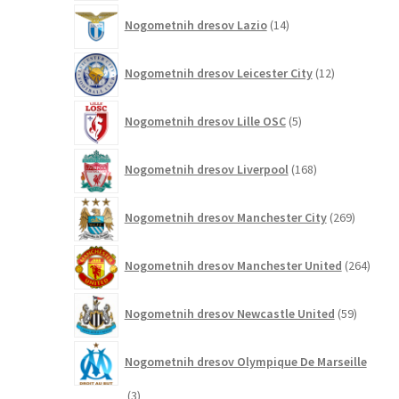
14
Nogometnih dresov Lazio
14
izdelkov
12
Nogometnih dresov Leicester City
12
izdelkov
5
Nogometnih dresov Lille OSC
5
izdelkov
168
Nogometnih dresov Liverpool
168
izdelkov
269
Nogometnih dresov Manchester City
269
izdelkov
264
Nogometnih dresov Manchester United
264
izdel
59
Nogometnih dresov Newcastle United
59
izdelkov
Nogometnih dresov Olympique De Marseille
3
3