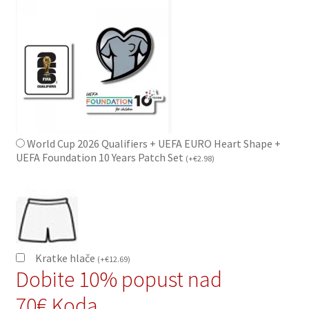
World Cup 2026 Qualifiers + UEFA EURO Heart Shape +
UEFA Foundation 10 Years Patch Set
(
+
€
2.98
)
Kratke hlače
(
+
€
12.69
)
Dobite 10% popust nad
70€,Koda