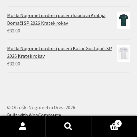
Moški Nogometna dresi poceni Saudova Arabija
Domači SP 2026 Kratek rokav
€
32.00
Moški Nogometna dresi poceni Katar Gostujoči SP
2026 Kratek rokav
€
32.00
© Otroški Nogometni Dresi 2026
Built with WooCommerce
.
0
Išči:
Iskanje