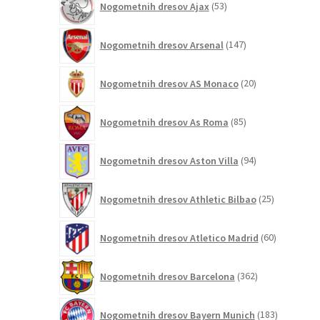
Nogometnih dresov Ajax
53
izdelkov
147
Nogometnih dresov Arsenal
147
izdelkov
20
Nogometnih dresov AS Monaco
20
izdelkov
85
Nogometnih dresov As Roma
85
izdelkov
94
Nogometnih dresov Aston Villa
94
izdelkov
25
Nogometnih dresov Athletic Bilbao
25
izdelkov
60
Nogometnih dresov Atletico Madrid
60
izdelkov
362
Nogometnih dresov Barcelona
362
izdelkov
183
Nogometnih dresov Bayern Munich
183