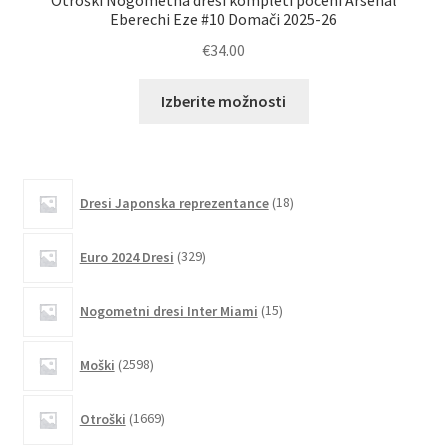
Otroški Nogometna dresi kompleti poceni Arsenal
O
Eberechi Eze #10 Domači 2025-26
€
34.00
Ta
Izberite možnosti
izdelek
ima
več
različic.
18
Dresi Japonska reprezentance
18
izdelkov
Možnosti
lahko
329
Euro 2024 Dresi
329
izberete
izdelkov
na
15
Nogometni dresi Inter Miami
15
strani
izdelkov
izdelka
2598
Moški
2598
izdelkov
1669
Otroški
1669
izdelkov