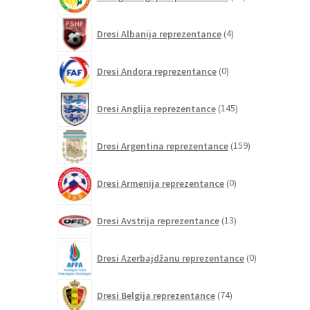
izdelkov
4
Dresi Albanija reprezentance
4
izdelki
0
Dresi Andora reprezentance
0
izdelkov
145
Dresi Anglija reprezentance
145
izdelkov
159
Dresi Argentina reprezentance
159
izdelkov
0
Dresi Armenija reprezentance
0
izdelkov
13
Dresi Avstrija reprezentance
13
izdelkov
0
Dresi Azerbajdžanu reprezentance
0
izdelkov
74
Dresi Belgija reprezentance
74
izdelkov