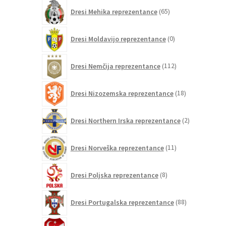
65
Dresi Mehika reprezentance
65
izdelkov
0
Dresi Moldavijo reprezentance
0
izdelkov
112
Dresi Nemčija reprezentance
112
izdelkov
18
Dresi Nizozemska reprezentance
18
izdelkov
2
Dresi Northern Irska reprezentance
2
izdelka
11
Dresi Norveška reprezentance
11
izdelkov
8
Dresi Poljska reprezentance
8
izdelkov
88
Dresi Portugalska reprezentance
88
izdelkov
0