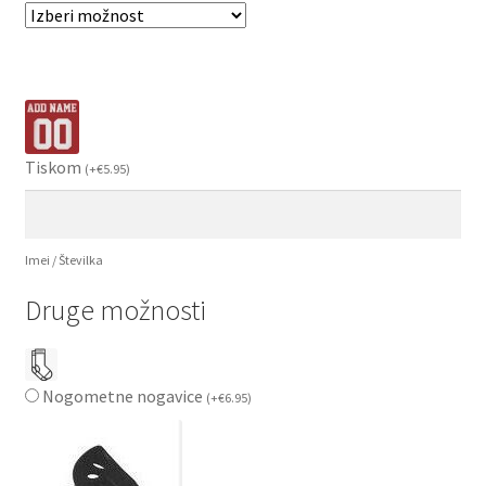
Tiskom
(
+
€
5.95
)
Imei / Številka
Druge možnosti
Nogometne nogavice
(
+
€
6.95
)