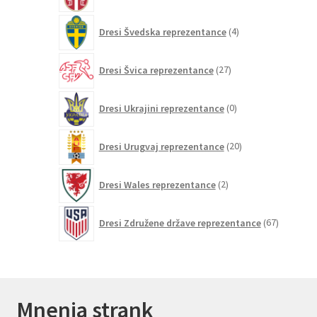
4
Dresi Švedska reprezentance
4
izdelki
27
Dresi Švica reprezentance
27
izdelkov
0
Dresi Ukrajini reprezentance
0
izdelkov
20
Dresi Urugvaj reprezentance
20
izdelkov
2
Dresi Wales reprezentance
2
izdelka
67
Dresi Združene države reprezentance
67
izdelkov
Mnenja strank