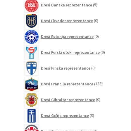
5
Dresi Danska reprezentance
5
izdelkov
0
Dresi Ekvador reprezentance
0
izdelkov
0
Dresi Estonija reprezentance
0
izdelkov
0
Dresi Ferski otoki reprezentance
0
izdelkov
0
Dresi Finska reprezentance
0
izdelkov
133
Dresi Francija reprezentance
133
izdelkov
0
Dresi Gibraltar reprezentance
0
izdelkov
0
Dresi Grčija reprezentance
0
izdelkov
0