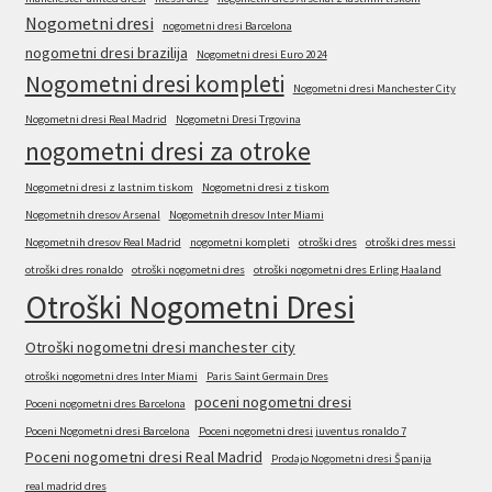
Nogometni dresi
nogometni dresi Barcelona
nogometni dresi brazilija
Nogometni dresi Euro 2024
Nogometni dresi kompleti
Nogometni dresi Manchester City
Nogometni dresi Real Madrid
Nogometni Dresi Trgovina
nogometni dresi za otroke
Nogometni dresi z lastnim tiskom
Nogometni dresi z tiskom
Nogometnih dresov Arsenal
Nogometnih dresov Inter Miami
Nogometnih dresov Real Madrid
nogometni kompleti
otroški dres
otroški dres messi
otroški dres ronaldo
otroški nogometni dres
otroški nogometni dres Erling Haaland
Otroški Nogometni Dresi
Otroški nogometni dresi manchester city
otroški nogometni dres Inter Miami
Paris Saint Germain Dres
poceni nogometni dresi
Poceni nogometni dres Barcelona
Poceni Nogometni dresi Barcelona
Poceni nogometni dresi juventus ronaldo 7
Poceni nogometni dresi Real Madrid
Prodajo Nogometni dresi Španija
real madrid dres