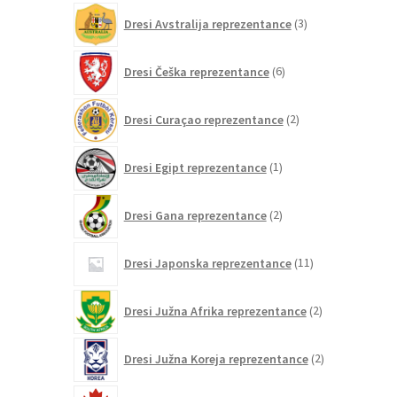
3
Dresi Avstralija reprezentance
3
izdelki
6
Dresi Češka reprezentance
6
izdelkov
2
Dresi Curaçao reprezentance
2
izdelka
1
Dresi Egipt reprezentance
1
izdelek
2
Dresi Gana reprezentance
2
izdelka
11
Dresi Japonska reprezentance
11
izdelkov
2
Dresi Južna Afrika reprezentance
2
izdelka
2
Dresi Južna Koreja reprezentance
2
izdelka
6