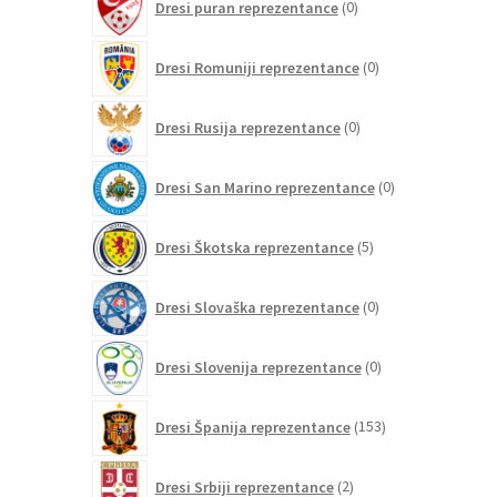
Dresi puran reprezentance
0
izdelkov
0
Dresi Romuniji reprezentance
0
izdelkov
0
Dresi Rusija reprezentance
0
izdelkov
0
Dresi San Marino reprezentance
0
izdelkov
5
Dresi Škotska reprezentance
5
izdelkov
0
Dresi Slovaška reprezentance
0
izdelkov
0
Dresi Slovenija reprezentance
0
izdelkov
153
Dresi Španija reprezentance
153
izdelkov
2
Dresi Srbiji reprezentance
2
izdelka