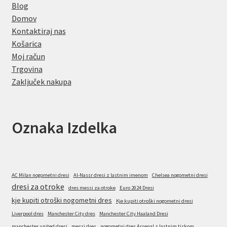
Blog
Domov
Kontaktiraj nas
Košarica
Moj račun
Trgovina
Zaključek nakupa
Oznaka Izdelka
AC Milan nogometni dresi
Al-Nassr dresi z lastnim imenom
Chelsea nogometni dresi
dresi za otroke
dres messi za otroke
Euro 2024 Dresi
kje kupiti otroški nogometni dres
Kje kupiti otroški nogometni dresi
Liverpool dres
Manchester City dres
Manchester City Haaland Dresi
manchester united dresi
messi dres
nogometni dres Arsenal z lastnim tiskom