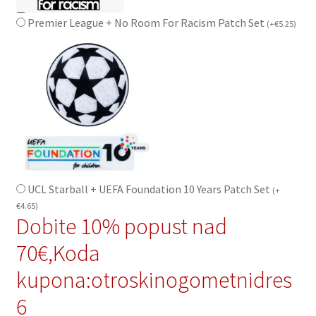
Premier League + No Room For Racism Patch Set
(
+
€
5.25
)
UCL Starball + UEFA Foundation 10 Years Patch Set
(
+
€
4.65
)
Dobite 10% popust nad
70€,Koda
kupona:otroskinogometnidres
6