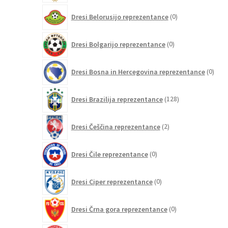
0
Dresi Belorusijo reprezentance
0
izdelkov
0
Dresi Bolgarijo reprezentance
0
izdelkov
0
Dresi Bosna in Hercegovina reprezentance
0
izdel
128
Dresi Brazilija reprezentance
128
izdelkov
2
Dresi Češčina reprezentance
2
izdelka
0
Dresi Čile reprezentance
0
izdelkov
0
Dresi Ciper reprezentance
0
izdelkov
0
Dresi Črna gora reprezentance
0
izdelkov