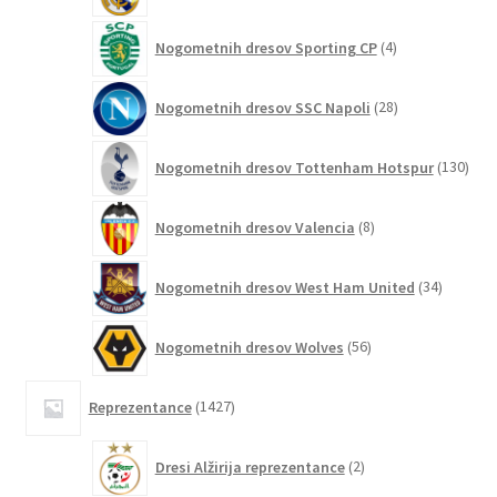
4
Nogometnih dresov Sporting CP
4
izdelki
28
Nogometnih dresov SSC Napoli
28
izdelkov
130
Nogometnih dresov Tottenham Hotspur
130
izde
8
Nogometnih dresov Valencia
8
izdelkov
34
Nogometnih dresov West Ham United
34
izdelkov
56
Nogometnih dresov Wolves
56
izdelkov
1427
Reprezentance
1427
izdelkov
2
Dresi Alžirija reprezentance
2
izdelka