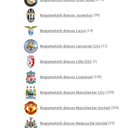
izdelkov
99
Nogometnih dresov Juventus
99
izdelkov
14
Nogometnih dresov Lazio
14
izdelkov
12
Nogometnih dresov Leicester City
12
izdelkov
5
Nogometnih dresov Lille OSC
5
izdelkov
168
Nogometnih dresov Liverpool
168
izdelkov
269
Nogometnih dresov Manchester City
269
izdelkov
264
Nogometnih dresov Manchester United
264
izdel
59
Nogometnih dresov Newcastle United
59
izdelkov