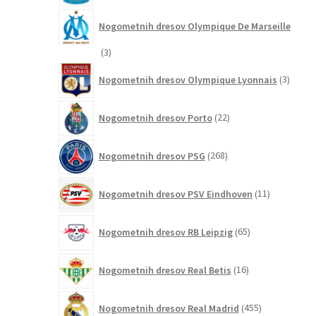
Nogometnih dresov Olympique De Marseille
3
3
izdelki
3
Nogometnih dresov Olympique Lyonnais
3
izdelki
22
Nogometnih dresov Porto
22
izdelkov
268
Nogometnih dresov PSG
268
izdelkov
11
Nogometnih dresov PSV Eindhoven
11
izdelkov
65
Nogometnih dresov RB Leipzig
65
izdelkov
16
Nogometnih dresov Real Betis
16
izdelkov
455
Nogometnih dresov Real Madrid
455
izdelkov