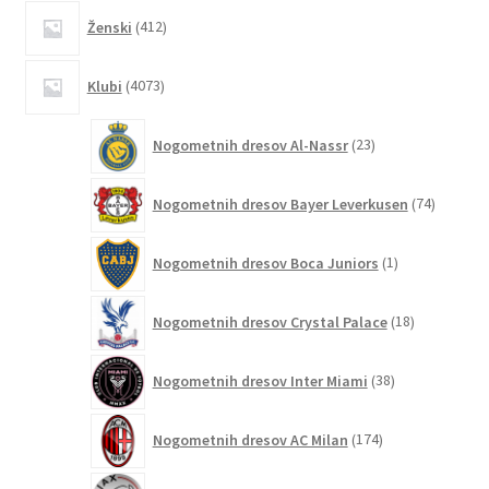
412
Ženski
412
izdelkov
4073
Klubi
4073
izdelkov
23
Nogometnih dresov Al-Nassr
23
izdelkov
74
Nogometnih dresov Bayer Leverkusen
74
izdelkov
1
Nogometnih dresov Boca Juniors
1
izdelek
18
Nogometnih dresov Crystal Palace
18
izdelkov
38
Nogometnih dresov Inter Miami
38
izdelkov
174
Nogometnih dresov AC Milan
174
izdelkov
53