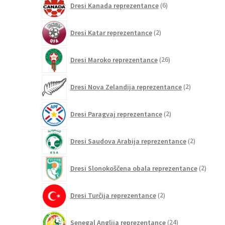
Dresi Kanada reprezentance
6
izdelkov
2
Dresi Katar reprezentance
2
izdelka
26
Dresi Maroko reprezentance
26
izdelkov
2
Dresi Nova Zelandija reprezentance
2
izdelka
2
Dresi Paragvaj reprezentance
2
izdelka
2
Dresi Saudova Arabija reprezentance
2
izdelka
2
Dresi Slonokoščena obala reprezentance
2
izdelk
2
Dresi Turčija reprezentance
2
izdelka
24
Senegal Anglija reprezentance
24