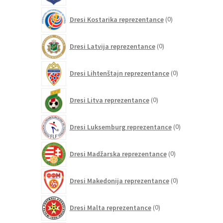
0
Dresi Kostarika reprezentance
0
izdelkov
0
Dresi Latvija reprezentance
0
izdelkov
0
Dresi Lihtenštajn reprezentance
0
izdelkov
0
Dresi Litva reprezentance
0
izdelkov
0
Dresi Luksemburg reprezentance
0
izdelkov
0
Dresi Madžarska reprezentance
0
izdelkov
0
Dresi Makedonija reprezentance
0
izdelkov
0
Dresi Malta reprezentance
0
izdelkov