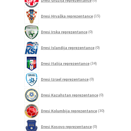
Dresi Gruzija reprezentance
0
izdelkov
15
Dresi Hrvaška reprezentance
15
izdelkov
0
Dresi Irska reprezentance
0
izdelkov
0
Dresi Islandija reprezentance
0
izdelkov
34
Dresi Italija reprezentance
34
izdelkov
0
Dresi Izrael reprezentance
0
izdelkov
0
Dresi Kazahstan reprezentance
0
izdelkov
30
Dresi Kolumbija reprezentance
30
izdelkov
0
Dresi Kosovo reprezentance
0
izdelkov