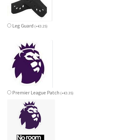
Leg Guard
(
+
€
3.25
)
Premier League Patch
(
+
€
3.35
)