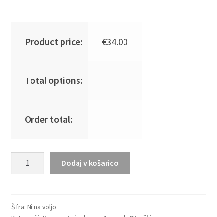
Product price:
€
34.00
Total options:
Order total:
Otroški
Dodaj v košarico
Nogometna
dresi
kompleti
poceni
Šifra:
Ni na voljo