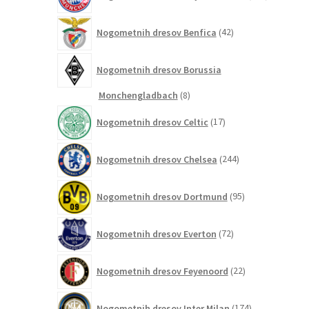
izdelkov
42
Nogometnih dresov Benfica
42
izdelkov
Nogometnih dresov Borussia
8
Monchengladbach
8
izdelkov
17
Nogometnih dresov Celtic
17
izdelkov
244
Nogometnih dresov Chelsea
244
izdelkov
95
Nogometnih dresov Dortmund
95
izdelkov
72
Nogometnih dresov Everton
72
izdelkov
22
Nogometnih dresov Feyenoord
22
izdelkov
174
Nogometnih dresov Inter Milan
174