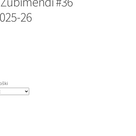
 Zubimendi #36
2025-26
oški