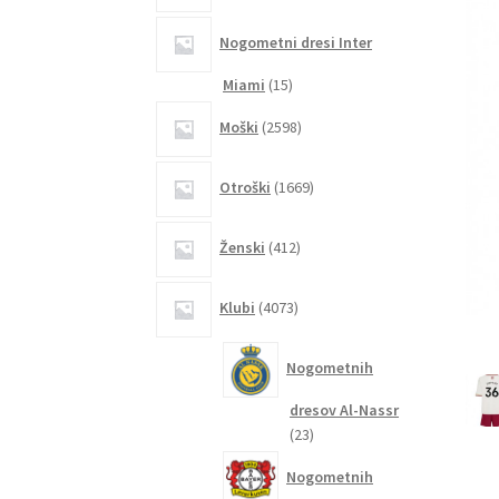
Nogometni dresi Inter
15
Miami
15
izdelkov
2598
Moški
2598
izdelkov
1669
Otroški
1669
izdelkov
412
Ženski
412
izdelkov
4073
Klubi
4073
izdelkov
Nogometnih
dresov Al-Nassr
23
23
izdelkov
Nogometnih