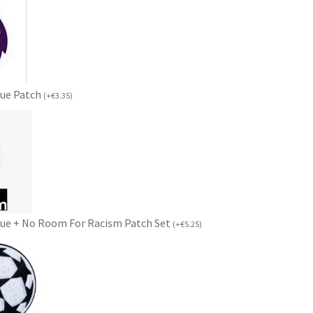
gue Patch
(
+
€
3.35
)
ue + No Room For Racism Patch Set
(
+
€
5.25
)