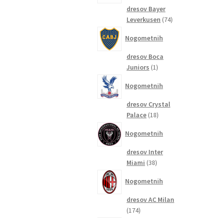
dresov Bayer
74
Leverkusen
74
izdelkov
Nogometnih
dresov Boca
1
Juniors
1
izdelek
Nogometnih
dresov Crystal
18
Palace
18
izdelkov
Nogometnih
dresov Inter
38
Miami
38
izdelkov
Nogometnih
dresov AC Milan
174
174