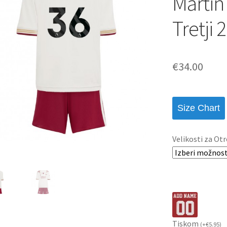
Martin
Tretji 
€
34.00
Size Chart
Velikosti za Otr
Tiskom
(
+
€
5.95
)