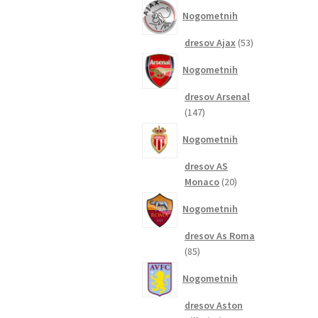
izdelkov
Nogometnih
53
dresov Ajax
53
izdelkov
Nogometnih
dresov Arsenal
147
147
izdelkov
Nogometnih
dresov AS
20
Monaco
20
izdelkov
Nogometnih
dresov As Roma
85
85
izdelkov
Nogometnih
dresov Aston