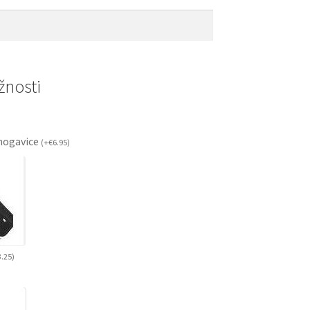
nosti
ogavice
(
+
€
6.95
)
3.25
)