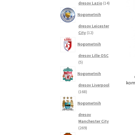
14
dresov Lazio
14
izdelkov
Nogometnih
dresov Leicester
12
City
12
izdelkov
Nogometnih
dresov Lille OSC
5
5
izdelkov
Nogometnih
komp
dresov Liverpool
168
168
izdelkov
Nogometnih
dresov
Manchester City
269
269
izdelkov