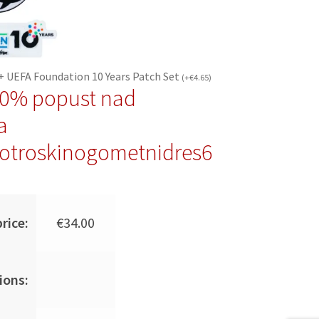
+ UEFA Foundation 10 Years Patch Set
(
+
€
4.65
)
10% popust nad
a
otroskinogometnidres6
rice:
€
34.00
ions: