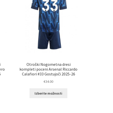
i
Otroški Nogometna dresi
ero
kompleti poceni Arsenal Riccardo
6
Calafiori #33 Gostujoči 2025-26
€
34.00
a
Ta
Izberite možnosti
zdelek
izdelek
ma
ima
eč
več
zličic.
različic.