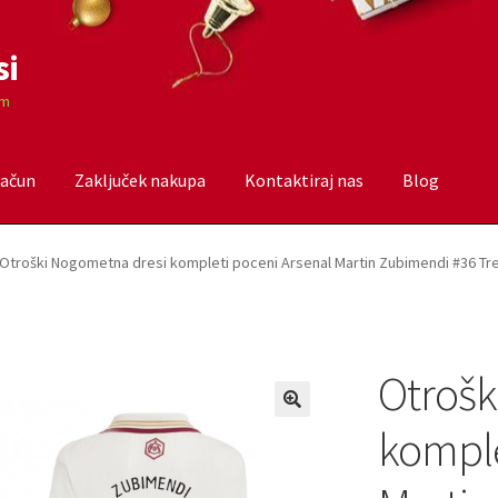
si
om
račun
Zaključek nakupa
Kontaktiraj nas
Blog
čun
Trgovina
Zaključek nakupa
Otroški Nogometna dresi kompleti poceni Arsenal Martin Zubimendi #36 Tre
Otrošk
komple