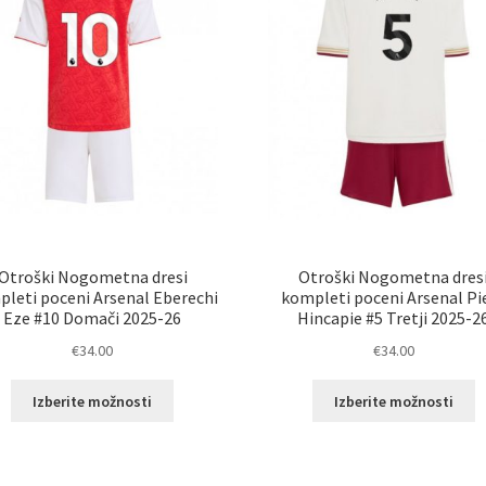
Otroški Nogometna dresi
Otroški Nogometna dres
leti poceni Arsenal Eberechi
kompleti poceni Arsenal Pi
Eze #10 Domači 2025-26
Hincapie #5 Tretji 2025-2
€
34.00
€
34.00
Ta
T
Izberite možnosti
Izberite možnosti
izdelek
i
ima
i
več
v
različic.
ra