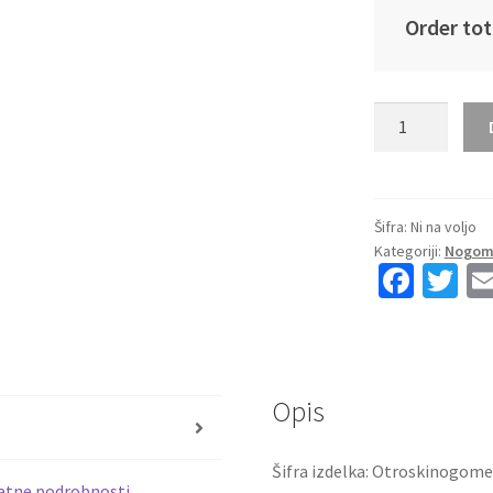
Order tot
Otroški
Nogometna
dresi
kompleti
poceni
Šifra:
Ni na voljo
Kategoriji:
Nogome
Arsenal
Fa
T
Martin
ce
wi
Zubimendi
#36
b
tt
Tretji
o
er
2025-
Opis
o
26
s
količina
k
Šifra izdelka: Otroskinogome
atne podrobnosti