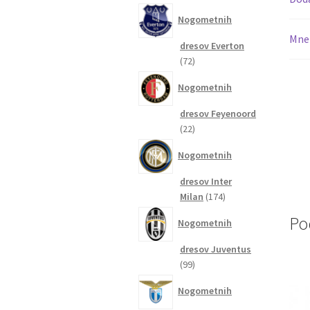
izdelkov
Nogometnih
Mnen
dresov Everton
72
72
izdelkov
Nogometnih
dresov Feyenoord
22
22
izdelkov
Nogometnih
dresov Inter
174
Milan
174
izdelkov
Po
Nogometnih
dresov Juventus
99
99
izdelkov
Nogometnih