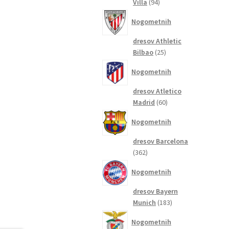
94
Villa
94
izdelkov
Nogometnih
dresov Athletic
25
Bilbao
25
izdelkov
Nogometnih
dresov Atletico
60
Madrid
60
izdelkov
Nogometnih
dresov Barcelona
362
362
izdelkov
Nogometnih
dresov Bayern
183
Munich
183
izdelkov
Nogometnih