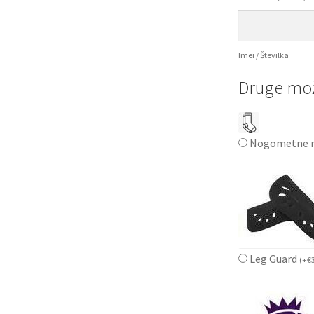
Imei / Številka
Druge mož
Nogometne n
Leg Guard
(
+
€