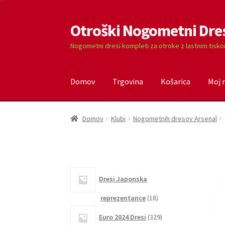
Otroški Nogometni Dre
Skip
Skip
to
to
Nogometni dresi kompleti za otroke z lastnim tisk
navigation
content
Domov
Trgovina
Košarica
Moj 
Domov
Blog
Kontaktiraj nas
Košarica
Moj ra
Domov
Klubi
Nogometnih dresov Arsenal
Dresi Japonska
18
reprezentance
18
izdelkov
329
Euro 2024 Dresi
329
izdelkov