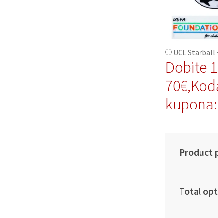
UCL Starball 
Dobite 
70€,Kod
kupona:
Product p
Total opt