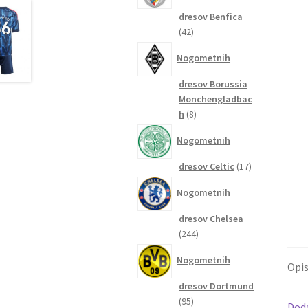
dresov Benfica
42
42
izdelkov
Nogometnih
dresov Borussia
Monchengladbac
8
h
8
izdelkov
Nogometnih
17
dresov Celtic
17
izdelkov
Nogometnih
dresov Chelsea
244
244
izdelkov
Nogometnih
Opi
dresov Dortmund
95
95
Dod