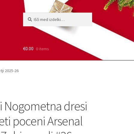
Išči:
Iskanje
€
0.00
0 items
tji 2025-26
i Nogometna dresi
ti poceni Arsenal