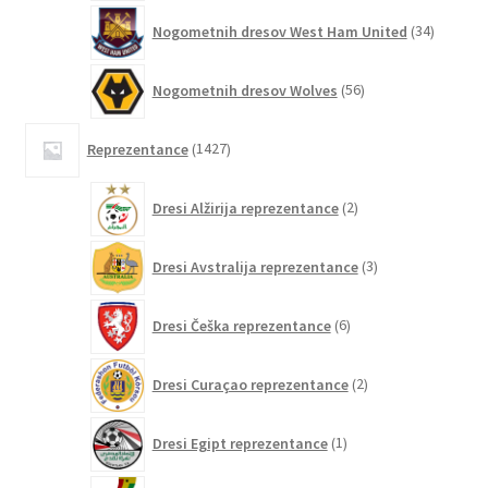
34
Nogometnih dresov West Ham United
34
izdelkov
56
Nogometnih dresov Wolves
56
izdelkov
1427
Reprezentance
1427
izdelkov
2
Dresi Alžirija reprezentance
2
izdelka
3
Dresi Avstralija reprezentance
3
izdelki
6
Dresi Češka reprezentance
6
izdelkov
2
Dresi Curaçao reprezentance
2
izdelka
1
Dresi Egipt reprezentance
1
izdelek
2