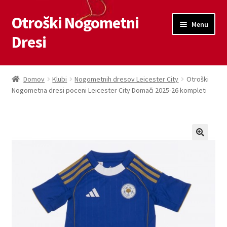
Otroški Nogometni
Skip
Skip
Menu
to
to
Dresi
navigation
content
Domov
Domov
Klubi
Nogometnih dresov Leicester City
Otroški
Nogometna dresi poceni Leicester City Domači 2025-26 kompleti
Blog
Kontaktiraj nas
Košarica
Moj račun
Trgovina
Zaključek nakupa