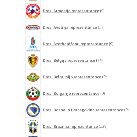
0
Dresi Armenija reprezentance
0
izdelkov
13
Dresi Avstrija reprezentance
13
izdelkov
0
Dresi Azerbajdžanu reprezentance
0
izdelkov
74
Dresi Belgija reprezentance
74
izdelkov
0
Dresi Belorusijo reprezentance
0
izdelkov
0
Dresi Bolgarijo reprezentance
0
izdelkov
0
Dresi Bosna in Hercegovina reprezentance
0
izdel
128
Dresi Brazilija reprezentance
128
izdelkov