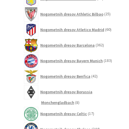
izdelkov
25
Nogometnih dresov Athletic Bilbao
25
izdelkov
60
Nogometnih dresov Atletico Madrid
60
izdelkov
362
Nogometnih dresov Barcelona
362
izdelkov
183
Nogometnih dresov Bayern Munich
183
izdelkov
42
Nogometnih dresov Benfica
42
izdelkov
Nogometnih dresov Borussia
8
Monchengladbach
8
izdelkov
17
Nogometnih dresov Celtic
17
izdelkov
244