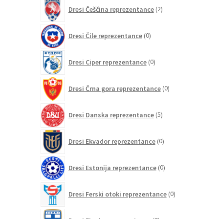
2
Dresi Češčina reprezentance
2
izdelka
0
Dresi Čile reprezentance
0
izdelkov
0
Dresi Ciper reprezentance
0
izdelkov
0
Dresi Črna gora reprezentance
0
izdelkov
5
Dresi Danska reprezentance
5
izdelkov
0
Dresi Ekvador reprezentance
0
izdelkov
0
Dresi Estonija reprezentance
0
izdelkov
0
Dresi Ferski otoki reprezentance
0
izdelkov
0