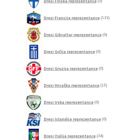
Dresi Finska reprezentance
0
izdelkov
133
Dresi Francija reprezentance
133
izdelkov
0
Dresi Gibraltar reprezentance
0
izdelkov
0
Dresi Grčija reprezentance
0
izdelkov
0
Dresi Gruzija reprezentance
0
izdelkov
15
Dresi Hrvaška reprezentance
15
izdelkov
0
Dresi Irska reprezentance
0
izdelkov
0
Dresi Islandija reprezentance
0
izdelkov
34
Dresi Italija reprezentance
34
izdelkov