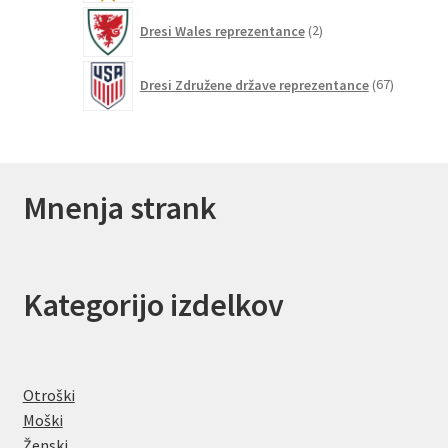
2
Dresi Wales reprezentance
2
izdelka
67
Dresi Združene države reprezentance
67
izdelkov
Mnenja strank
Kategorijo izdelkov
Otroški
Moški
Ženski