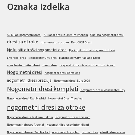
Oznaka Izdelka
AC Milan nogometni dresi
Al-Nassr dresi z lastnim imenom
Chelsea nogometni dresi
dresi za otroke
dres messi za otroke
Euro 2024 Dresi
kje kupiti otroški nogometni dres
Kje kupiti otroški nogometni dresi
Liverpool dres
Manchester City dres
Manchester City Haaland Dresi
manchester united dresi
messi dres
nogometni dres Arsenal z lastnim tiskom
Nogometni dresi
nogometni dresi Barcelona
nogometni dresi brazilija
Nogometni dresi Euro 2024
Nogometni dresi kompleti
Nogometni dresi Manchester City
Nogometni dresi Real Madrid
Nogometni Dresi Trgovina
nogometni dresi za otroke
Nogometni dresi z lastnim tiskom
Nogometni dresi z tiskom
Nogometnih dresov Arsenal
Nogometnih dresov Inter Miami
Nogometnih dresov Real Madrid
nogometni kompleti
otroški dres
otroški dres messi