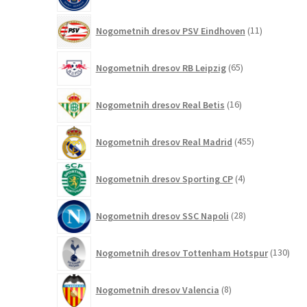
11
Nogometnih dresov PSV Eindhoven
11
izdelkov
65
Nogometnih dresov RB Leipzig
65
izdelkov
16
Nogometnih dresov Real Betis
16
izdelkov
455
Nogometnih dresov Real Madrid
455
izdelkov
4
Nogometnih dresov Sporting CP
4
izdelki
28
Nogometnih dresov SSC Napoli
28
izdelkov
130
Nogometnih dresov Tottenham Hotspur
130
izde
8
Nogometnih dresov Valencia
8
izdelkov