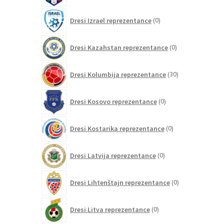
0
Dresi Izrael reprezentance
0
izdelkov
0
Dresi Kazahstan reprezentance
0
izdelkov
30
Dresi Kolumbija reprezentance
30
izdelkov
0
Dresi Kosovo reprezentance
0
izdelkov
0
Dresi Kostarika reprezentance
0
izdelkov
0
Dresi Latvija reprezentance
0
izdelkov
0
Dresi Lihtenštajn reprezentance
0
izdelkov
0
Dresi Litva reprezentance
0
izdelkov