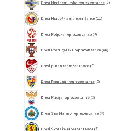
Dresi Northern Irska reprezentance
2
izdelka
11
Dresi Norveška reprezentance
11
izdelkov
8
Dresi Poljska reprezentance
8
izdelkov
88
Dresi Portugalska reprezentance
88
izdelkov
0
Dresi puran reprezentance
0
izdelkov
0
Dresi Romuniji reprezentance
0
izdelkov
0
Dresi Rusija reprezentance
0
izdelkov
0
Dresi San Marino reprezentance
0
izdelkov
5
Dresi Škotska reprezentance
5