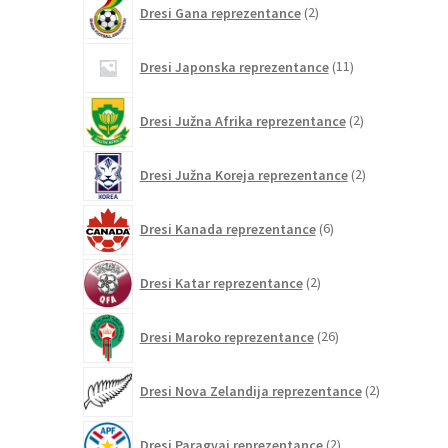
Dresi Gana reprezentance
2
izdelka
11
Dresi Japonska reprezentance
11
izdelkov
2
Dresi Južna Afrika reprezentance
2
izdelka
2
Dresi Južna Koreja reprezentance
2
izdelka
6
Dresi Kanada reprezentance
6
izdelkov
2
Dresi Katar reprezentance
2
izdelka
26
Dresi Maroko reprezentance
26
izdelkov
2
Dresi Nova Zelandija reprezentance
2
izdelka
2
Dresi Paragvaj reprezentance
2