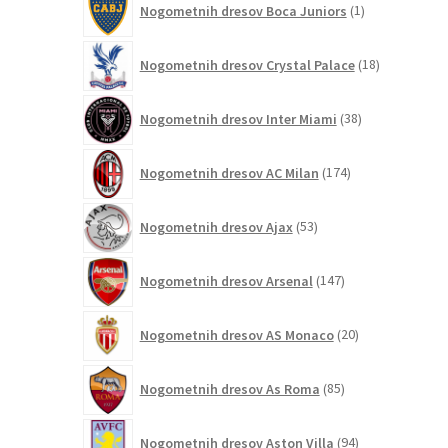
Nogometnih dresov Boca Juniors
1
izdelek
18
Nogometnih dresov Crystal Palace
18
izdelkov
38
Nogometnih dresov Inter Miami
38
izdelkov
174
Nogometnih dresov AC Milan
174
izdelkov
53
Nogometnih dresov Ajax
53
izdelkov
147
Nogometnih dresov Arsenal
147
izdelkov
20
Nogometnih dresov AS Monaco
20
izdelkov
85
Nogometnih dresov As Roma
85
izdelkov
94
Nogometnih dresov Aston Villa
94