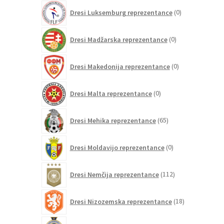
0
Dresi Luksemburg reprezentance
0
izdelkov
0
Dresi Madžarska reprezentance
0
izdelkov
0
Dresi Makedonija reprezentance
0
izdelkov
0
Dresi Malta reprezentance
0
izdelkov
65
Dresi Mehika reprezentance
65
izdelkov
0
Dresi Moldavijo reprezentance
0
izdelkov
112
Dresi Nemčija reprezentance
112
izdelkov
18
Dresi Nizozemska reprezentance
18
izdelkov
2