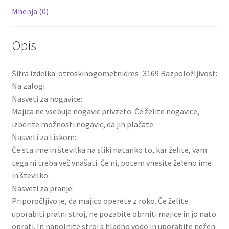
Mnenja (0)
Opis
Šifra izdelka: otroskinogometnidres_3169 Razpoložljivost:
Na zalogi
Nasveti za nogavice:
Majica ne vsebuje nogavic privzeto. Če želite nogavice,
izberite možnosti nogavic, da jih plačate.
Nasveti za tiskom:
Če sta ime in številka na sliki natanko to, kar želite, vam
tega ni treba več vnašati. Če ni, potem vnesite želeno ime
in številko.
Nasveti za pranje:
Priporočljivo je, da majico operete z roko. Če želite
uporabiti pralni stroj, ne pozabite obrniti majice in jo nato
oprati. In napolnite stroj s hladno vodo in uporabite nežen