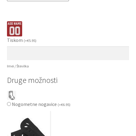
Tiskom
(
+
€
5.95
)
Imei / Številka
Druge možnosti
Nogometne nogavice
(
+
€
6.95
)