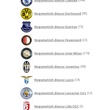
Nogometnih dresov Chelsea
244
izdelkov
95
Nogometnih dresov Dortmund
95
izdelkov
72
Nogometnih dresov Everton
72
izdelkov
22
Nogometnih dresov Feyenoord
22
izdelkov
174
Nogometnih dresov Inter Milan
174
izdelkov
99
Nogometnih dresov Juventus
99
izdelkov
14
Nogometnih dresov Lazio
14
izdelkov
12
Nogometnih dresov Leicester City
12
izdelkov
5
Nogometnih dresov Lille OSC
5
izdelkov