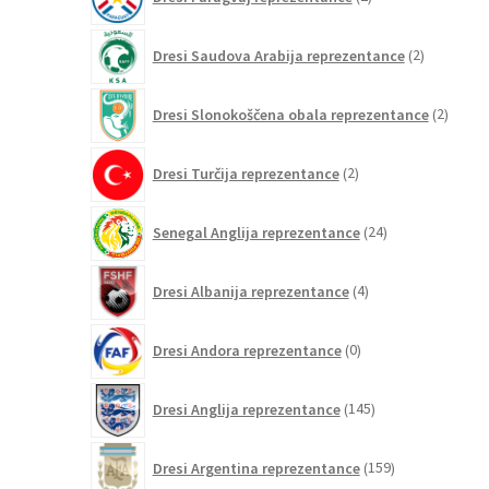
izdelka
2
Dresi Saudova Arabija reprezentance
2
izdelka
2
Dresi Slonokoščena obala reprezentance
2
izdelk
2
Dresi Turčija reprezentance
2
izdelka
24
Senegal Anglija reprezentance
24
izdelkov
4
Dresi Albanija reprezentance
4
izdelki
0
Dresi Andora reprezentance
0
izdelkov
145
Dresi Anglija reprezentance
145
izdelkov
159
Dresi Argentina reprezentance
159
izdelkov