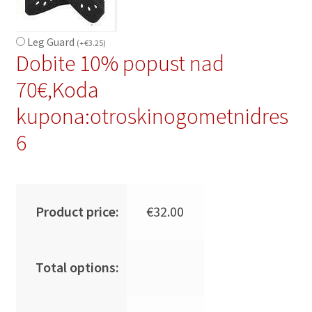
Leg Guard
(
+
€
3.25
)
Dobite 10% popust nad
70€,Koda
kupona:otroskinogometnidres
6
Product price:
€
32.00
Total options: