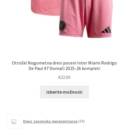
Otroški Nogometna dresi poceni Inter Miami Rodrigo
De Paul #7 Domači 2025-26 kompleti
€
32.00
Ta
Izberite možnosti
izdelek
ima
več
različic.
18
Dresi Japonska reprezentance
18
izdelkov
Možnosti