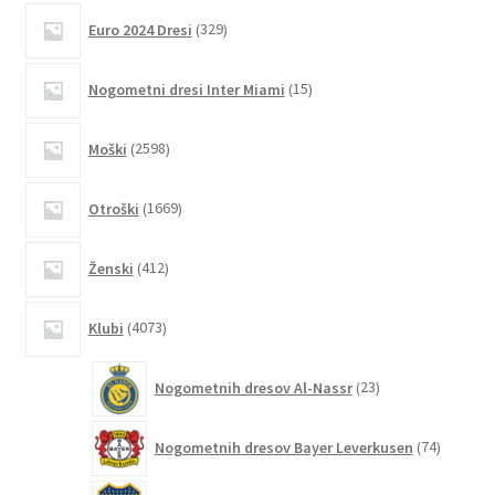
lahko
329
Euro 2024 Dresi
329
izberete
izdelkov
na
15
Nogometni dresi Inter Miami
15
strani
izdelkov
izdelka
2598
Moški
2598
izdelkov
1669
Otroški
1669
izdelkov
412
Ženski
412
izdelkov
4073
Klubi
4073
izdelkov
23
Nogometnih dresov Al-Nassr
23
izdelkov
74
Nogometnih dresov Bayer Leverkusen
74
izdelkov
1