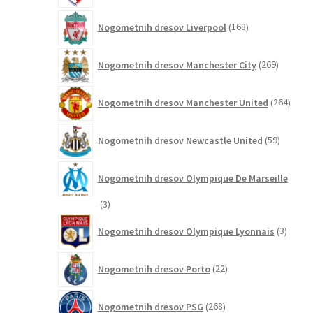
168
Nogometnih dresov Liverpool
168
izdelkov
269
Nogometnih dresov Manchester City
269
izdelkov
264
Nogometnih dresov Manchester United
264
izdel
59
Nogometnih dresov Newcastle United
59
izdelkov
Nogometnih dresov Olympique De Marseille
3
3
izdelki
3
Nogometnih dresov Olympique Lyonnais
3
izdelki
22
Nogometnih dresov Porto
22
izdelkov
268
Nogometnih dresov PSG
268
izdelkov