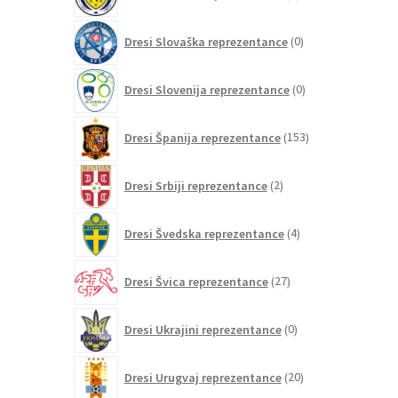
izdelkov
0
Dresi Slovaška reprezentance
0
izdelkov
0
Dresi Slovenija reprezentance
0
izdelkov
153
Dresi Španija reprezentance
153
izdelkov
2
Dresi Srbiji reprezentance
2
izdelka
4
Dresi Švedska reprezentance
4
izdelki
27
Dresi Švica reprezentance
27
izdelkov
0
Dresi Ukrajini reprezentance
0
izdelkov
20
Dresi Urugvaj reprezentance
20
izdelkov