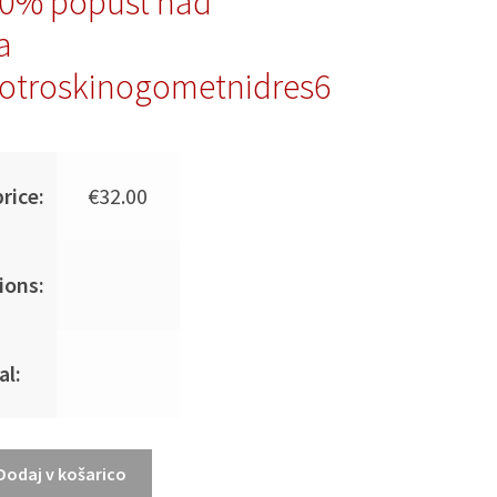
10% popust nad
a
otroskinogometnidres6
rice:
€
32.00
ions:
al:
Dodaj v košarico