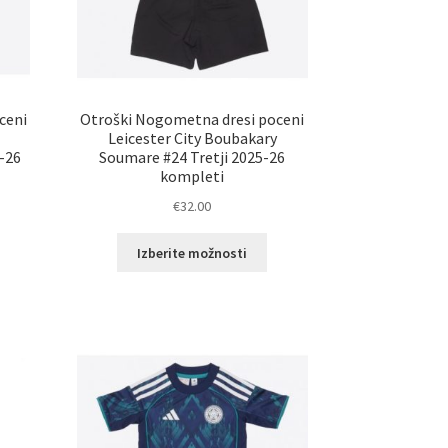
ceni
Otroški Nogometna dresi poceni
Leicester City Boubakary
-26
Soumare #24 Tretji 2025-26
kompleti
€
32.00
a
Ta
Izberite možnosti
zdelek
izdelek
ma
ima
eč
več
zličic.
različic.
ožnosti
Možnosti
ahko
lahko
zberete
izberete
a
na
rani
strani