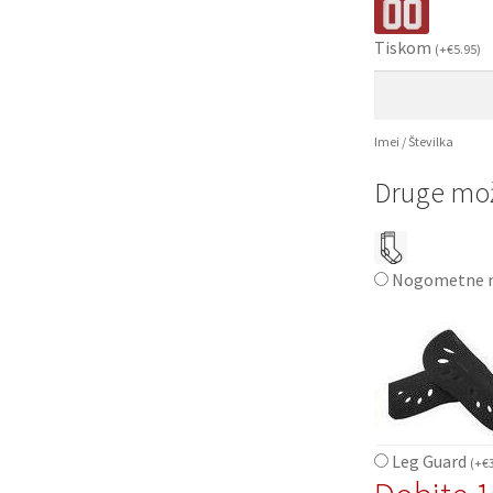
Tiskom
(
+
€
5.95
)
Imei / Številka
Druge mož
Nogometne n
Leg Guard
(
+
€