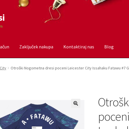
si
om
račun
Zaključek nakupa
Kontaktiraj nas
Blog
čun
Trgovina
Zaključek nakupa
City
Otroški Nogometna dresi poceni Leicester City Issahaku Fatawu #7 G
Otrošk
poceni 