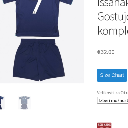
Issaha
Gostuj
komple
€
32.00
Size Chart
Velikosti za Otr