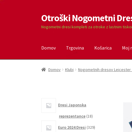
Otroški Nogometni Dre
Skip
Skip
to
to
Nogometni dresi kompleti za otroke z lastnim tisk
navigation
content
Domov
Trgovina
Košarica
Moj 
Domov
Blog
Kontaktiraj nas
Košarica
Moj ra
Domov
Klubi
Nogometnih dresov Leicester 
Dresi Japonska
18
reprezentance
18
izdelkov
329
Euro 2024 Dresi
329
izdelkov