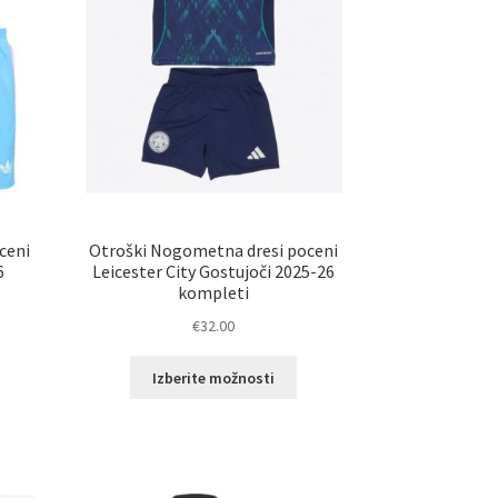
zdelka
izdelka
ceni
Otroški Nogometna dresi poceni
6
Leicester City Gostujoči 2025-26
kompleti
€
32.00
a
Ta
Izberite možnosti
zdelek
izdelek
ma
ima
eč
več
zličic.
različic.
ožnosti
Možnosti