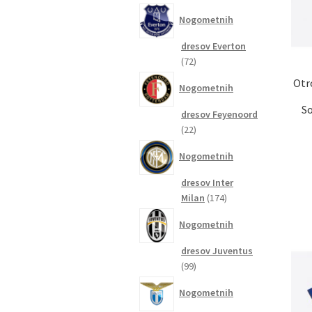
izdelkov
Nogometnih
dresov Everton
72
72
izdelkov
Otr
Nogometnih
S
dresov Feyenoord
22
22
izdelkov
Nogometnih
dresov Inter
174
Milan
174
izdelkov
Nogometnih
dresov Juventus
99
99
izdelkov
Nogometnih