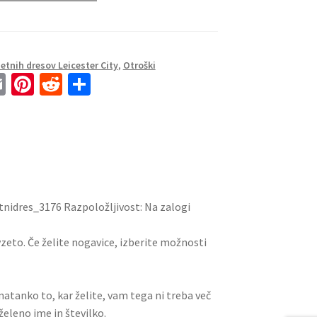
tnih dresov Leicester City
,
Otroški
E
Pi
R
S
m
nt
e
h
ai
er
d
ar
l
es
di
e
t
t
tnidres_3176 Razpoložljivost: Na zalogi
vzeto. Če želite nogavice, izberite možnosti
i natanko to, kar želite, vam tega ni treba več
želeno ime in številko.