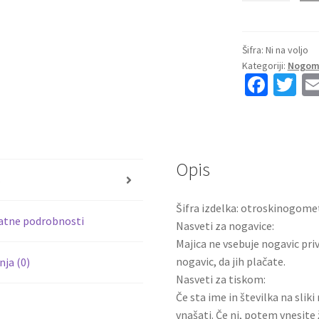
dresi
poceni
Leicester
Šifra:
Ni na voljo
Kategoriji:
Nogome
City
Fa
T
Issahaku
ce
wi
Fatawu
#7
b
tt
Gostujoči
o
er
2025-
Opis
o
26
s
kompleti
k
Šifra izdelka: otroskinogome
količina
atne podrobnosti
Nasveti za nogavice:
Majica ne vsebuje nogavic pri
nogavic, da jih plačate.
ja (0)
Nasveti za tiskom:
Če sta ime in številka na slik
vnašati. Če ni, potem vnesite 