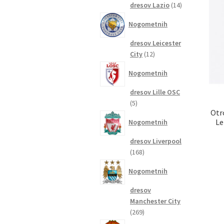
14
dresov Lazio
14
izdelkov
Nogometnih
dresov Leicester
12
City
12
izdelkov
Nogometnih
dresov Lille OSC
5
5
Otr
izdelkov
Le
Nogometnih
dresov Liverpool
168
168
izdelkov
Nogometnih
dresov
Manchester City
269
269
izdelkov