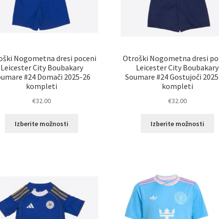
oški Nogometna dresi poceni
Otroški Nogometna dresi po
Leicester City Boubakary
Leicester City Boubakary
oumare #24 Domači 2025-26
Soumare #24 Gostujoči 2025
kompleti
kompleti
€
32.00
€
32.00
Ta
T
Izberite možnosti
Izberite možnosti
izdelek
i
ima
i
več
v
različic.
ra
Možnosti
M
lahko
l
izberete
i
na
n
strani
st