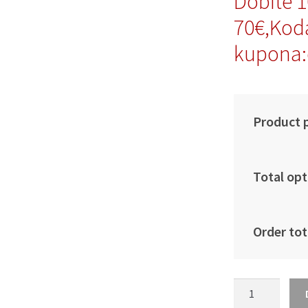
Dobite 
70€,Kod
kupona:
Product p
Total opt
Order tot
Otroški
Nogometna