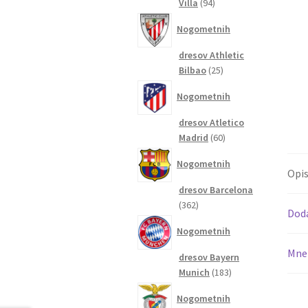
94
Villa
94
izdelkov
Nogometnih
dresov Athletic
25
Bilbao
25
izdelkov
Nogometnih
dresov Atletico
60
Madrid
60
izdelkov
Nogometnih
Opi
dresov Barcelona
362
362
Dod
izdelkov
Nogometnih
Mnen
dresov Bayern
183
Munich
183
izdelkov
Nogometnih