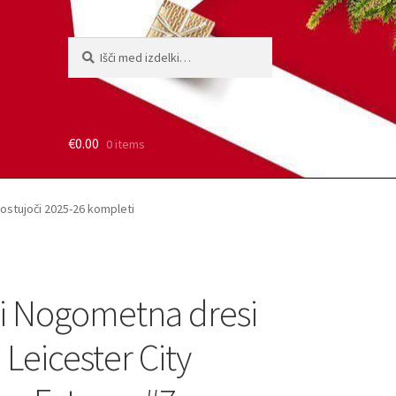
Išči:
Iskanje
€
0.00
0 items
ostujoči 2025-26 kompleti
i Nogometna dresi
Leicester City