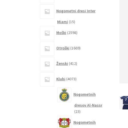
Nogometni dresi Inter
15
Miami
15
izdelkov
2598
Moški
2598
izdelkov
1669
Otroški
1669
izdelkov
412
Ženski
412
izdelkov
4073
Klubi
4073
izdelkov
Nogometnih
dresov Al-Nassr
23
23
izdelkov
Nogometnih