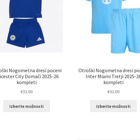
izdelka
i
oški Nogometna dresi poceni
Otroški Nogometna dresi po
icester City Domači 2025-26
Inter Miami Tretji 2025-2
kompleti
kompleti
€
32.00
€
32.00
Ta
T
Izberite možnosti
Izberite možnosti
izdelek
i
ima
i
več
v
različic.
ra
Možnosti
M