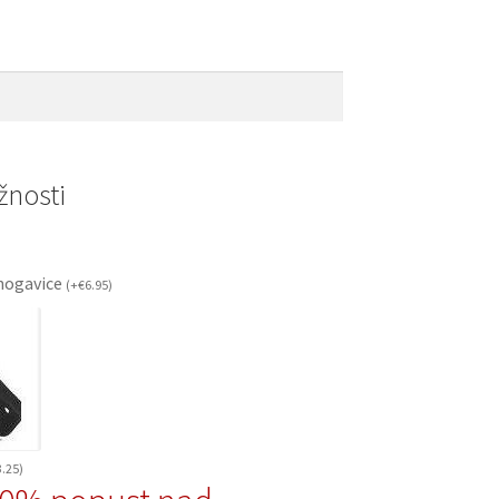
nosti
ogavice
(
+
€
6.95
)
3.25
)