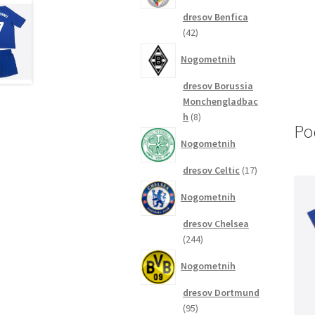
dresov Benfica
42
42
izdelkov
Nogometnih
dresov Borussia
Monchengladbac
8
h
8
Po
izdelkov
Nogometnih
17
dresov Celtic
17
izdelkov
Nogometnih
dresov Chelsea
244
244
izdelkov
Nogometnih
dresov Dortmund
95
95