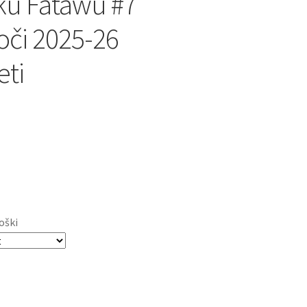
ku Fatawu #7
oči 2025-26
ti
oški