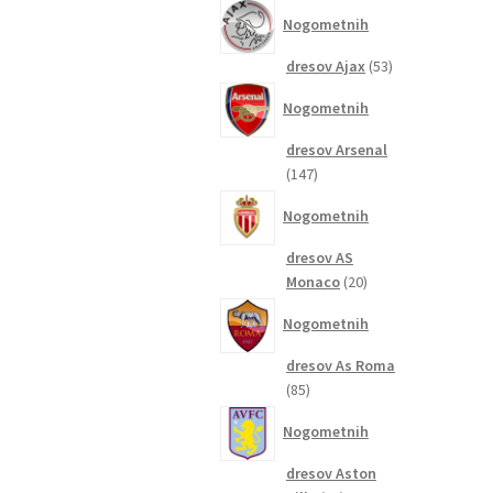
izdelkov
Nogometnih
53
dresov Ajax
53
izdelkov
Nogometnih
dresov Arsenal
147
147
izdelkov
Nogometnih
dresov AS
20
Monaco
20
izdelkov
Nogometnih
dresov As Roma
85
85
izdelkov
Nogometnih
dresov Aston