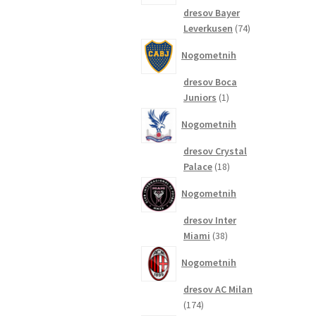
dresov Bayer
74
Leverkusen
74
izdelkov
Nogometnih
dresov Boca
1
Juniors
1
izdelek
Nogometnih
dresov Crystal
18
Palace
18
izdelkov
Nogometnih
dresov Inter
38
Miami
38
izdelkov
Nogometnih
dresov AC Milan
174
174