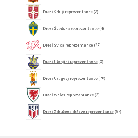
2
Dresi Srbiji reprezentance
2
izdelka
4
Dresi Švedska reprezentance
4
izdelki
27
Dresi Švica reprezentance
27
izdelkov
0
Dresi Ukrajini reprezentance
0
izdelkov
20
Dresi Urugvaj reprezentance
20
izdelkov
2
Dresi Wales reprezentance
2
izdelka
67
Dresi Združene države reprezentance
67
izdelkov