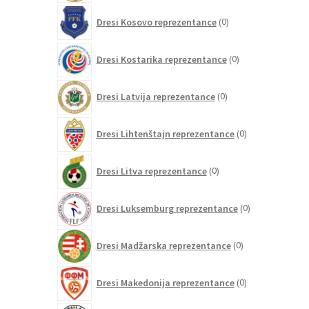
0
Dresi Kosovo reprezentance
0
izdelkov
0
Dresi Kostarika reprezentance
0
izdelkov
0
Dresi Latvija reprezentance
0
izdelkov
0
Dresi Lihtenštajn reprezentance
0
izdelkov
0
Dresi Litva reprezentance
0
izdelkov
0
Dresi Luksemburg reprezentance
0
izdelkov
0
Dresi Madžarska reprezentance
0
izdelkov
0
Dresi Makedonija reprezentance
0
izdelkov