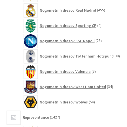
455
Nogometnih dresov Real Madrid
455
izdelkov
4
Nogometnih dresov Sporting CP
4
izdelki
28
Nogometnih dresov SSC Napoli
28
izdelkov
130
Nogometnih dresov Tottenham Hotspur
130
izde
8
Nogometnih dresov Valencia
8
izdelkov
34
Nogometnih dresov West Ham United
34
izdelkov
56
Nogometnih dresov Wolves
56
izdelkov
1427
Reprezentance
1427
izdelkov