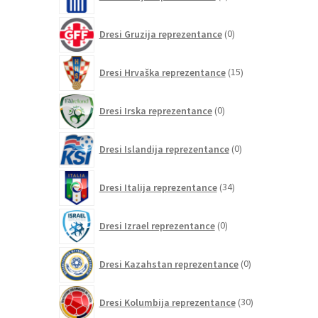
izdelkov
0
Dresi Gruzija reprezentance
0
izdelkov
15
Dresi Hrvaška reprezentance
15
izdelkov
0
Dresi Irska reprezentance
0
izdelkov
0
Dresi Islandija reprezentance
0
izdelkov
34
Dresi Italija reprezentance
34
izdelkov
0
Dresi Izrael reprezentance
0
izdelkov
0
Dresi Kazahstan reprezentance
0
izdelkov
30
Dresi Kolumbija reprezentance
30
izdelkov