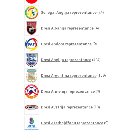
24
Senegal Anglija reprezentance
24
izdelkov
4
Dresi Albanija reprezentance
4
izdelki
0
Dresi Andora reprezentance
0
izdelkov
145
Dresi Anglija reprezentance
145
izdelkov
159
Dresi Argentina reprezentance
159
izdelkov
0
Dresi Armenija reprezentance
0
izdelkov
13
Dresi Avstrija reprezentance
13
izdelkov
0
Dresi Azerbajdžanu reprezentance
0
izdelkov