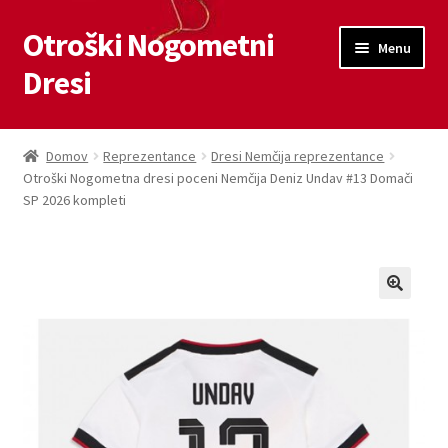
Otroški Nogometni
Skip
Skip
Menu
to
to
Dresi
navigation
content
Domov
Domov
Reprezentance
Dresi Nemčija reprezentance
Otroški Nogometna dresi poceni Nemčija Deniz Undav #13 Domači
Blog
SP 2026 kompleti
Kontaktiraj nas
Košarica
Moj račun
Trgovina
Zaključek nakupa