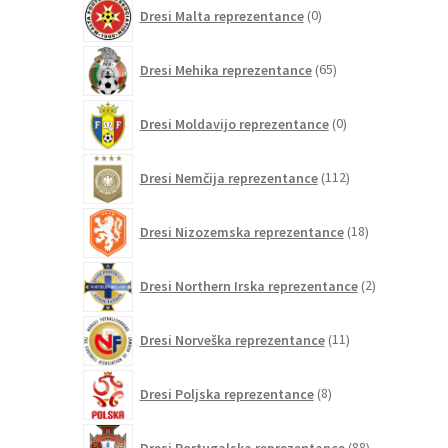
0
Dresi Malta reprezentance
0
izdelkov
65
Dresi Mehika reprezentance
65
izdelkov
0
Dresi Moldavijo reprezentance
0
izdelkov
112
Dresi Nemčija reprezentance
112
izdelkov
18
Dresi Nizozemska reprezentance
18
izdelkov
2
Dresi Northern Irska reprezentance
2
izdelka
11
Dresi Norveška reprezentance
11
izdelkov
8
Dresi Poljska reprezentance
8
izdelkov
88
Dresi Portugalska reprezentance
88