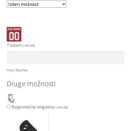
Tiskom
(
+
€
5.95
)
Imei / Številka
Druge možnosti
Nogometne nogavice
(
+
€
6.95
)