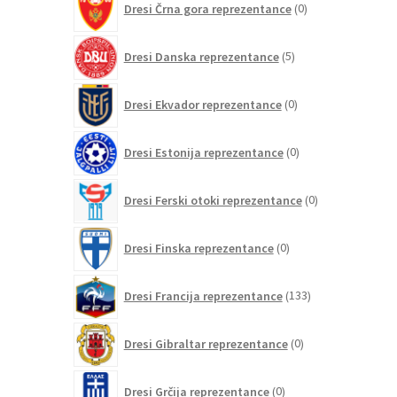
Dresi Črna gora reprezentance
0
izdelkov
5
Dresi Danska reprezentance
5
izdelkov
0
Dresi Ekvador reprezentance
0
izdelkov
0
Dresi Estonija reprezentance
0
izdelkov
0
Dresi Ferski otoki reprezentance
0
izdelkov
0
Dresi Finska reprezentance
0
izdelkov
133
Dresi Francija reprezentance
133
izdelkov
0
Dresi Gibraltar reprezentance
0
izdelkov
0
Dresi Grčija reprezentance
0