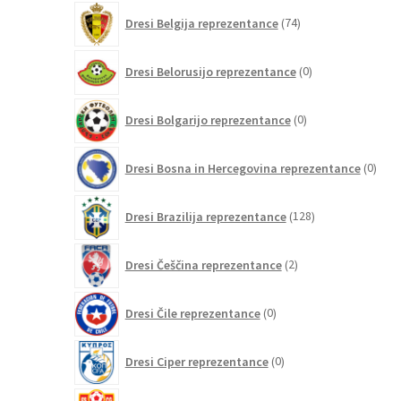
74
Dresi Belgija reprezentance
74
izdelkov
0
Dresi Belorusijo reprezentance
0
izdelkov
0
Dresi Bolgarijo reprezentance
0
izdelkov
0
Dresi Bosna in Hercegovina reprezentance
0
izdel
128
Dresi Brazilija reprezentance
128
izdelkov
2
Dresi Češčina reprezentance
2
izdelka
0
Dresi Čile reprezentance
0
izdelkov
0
Dresi Ciper reprezentance
0
izdelkov
0