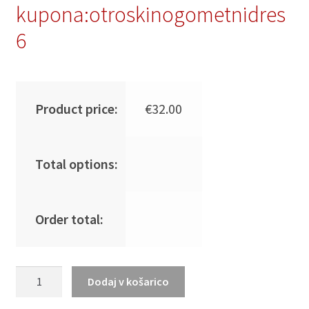
kupona:otroskinogometnidres
6
Product price:
€
32.00
Total options:
Order total:
Otroški
Dodaj v košarico
Nogometna
dresi