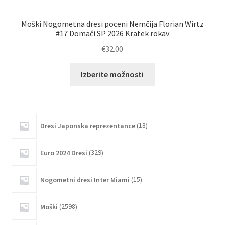
Moški Nogometna dresi poceni Nemčija Florian Wirtz
Mo
#17 Domači SP 2026 Kratek rokav
€
32.00
Ta
Izberite možnosti
izdelek
ima
več
različic.
18
Dresi Japonska reprezentance
18
izdelkov
Možnosti
lahko
329
Euro 2024 Dresi
329
izberete
izdelkov
na
15
Nogometni dresi Inter Miami
15
strani
izdelkov
izdelka
2598
Moški
2598
izdelkov