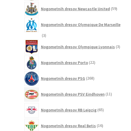
59
Nogometnih dresov Newcastle United
59
izdelkov
Nogometnih dresov Olympique De Marseille
3
3
izdelki
3
Nogometnih dresov Olympique Lyonnais
3
izdelki
22
Nogometnih dresov Porto
22
izdelkov
268
Nogometnih dresov PSG
268
izdelkov
11
Nogometnih dresov PSV Eindhoven
11
izdelkov
65
Nogometnih dresov RB Leipzig
65
izdelkov
16
Nogometnih dresov Real Betis
16
izdelkov