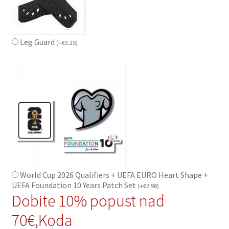
Leg Guard
(
+
€
3.25
)
World Cup 2026 Qualifiers + UEFA EURO Heart Shape +
UEFA Foundation 10 Years Patch Set
(
+
€
2.98
)
Dobite 10% popust nad
70€,Koda