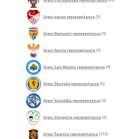
izdelkov
0
Dresi puran reprezentance
0
izdelkov
0
Dresi Romuniji reprezentance
0
izdelkov
0
Dresi Rusija reprezentance
0
izdelkov
0
Dresi San Marino reprezentance
0
izdelkov
5
Dresi Škotska reprezentance
5
izdelkov
0
Dresi Slovaška reprezentance
0
izdelkov
0
Dresi Slovenija reprezentance
0
izdelkov
153
Dresi Španija reprezentance
153
izdelkov