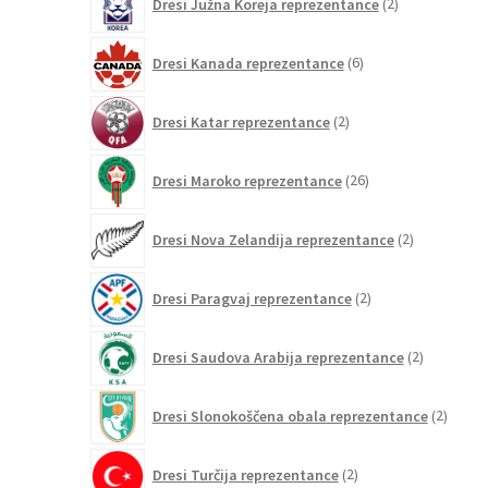
Dresi Južna Koreja reprezentance
2
izdelka
6
Dresi Kanada reprezentance
6
izdelkov
2
Dresi Katar reprezentance
2
izdelka
26
Dresi Maroko reprezentance
26
izdelkov
2
Dresi Nova Zelandija reprezentance
2
izdelka
2
Dresi Paragvaj reprezentance
2
izdelka
2
Dresi Saudova Arabija reprezentance
2
izdelka
2
Dresi Slonokoščena obala reprezentance
2
izdelk
2
Dresi Turčija reprezentance
2
izdelka