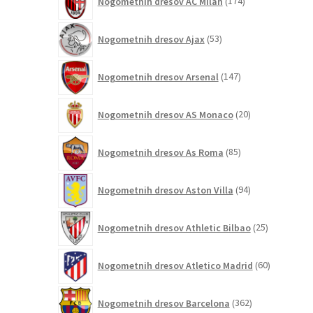
Nogometnih dresov AC Milan
174
izdelkov
53
Nogometnih dresov Ajax
53
izdelkov
147
Nogometnih dresov Arsenal
147
izdelkov
20
Nogometnih dresov AS Monaco
20
izdelkov
85
Nogometnih dresov As Roma
85
izdelkov
94
Nogometnih dresov Aston Villa
94
izdelkov
25
Nogometnih dresov Athletic Bilbao
25
izdelkov
60
Nogometnih dresov Atletico Madrid
60
izdelkov
362
Nogometnih dresov Barcelona
362
izdelkov