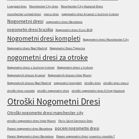
Liverpool dres
Manchester City dres
Manchester City Haaland Dresi
manchester united dresi
messi dres
nogometni dres Arsenal z lastnim tiskom
Nogometni dresi
nogometni dresi Barcelona
nogometni dresi brazilija
Nogometni dresi Euro 2024
Nogometni dresi kompleti
Nogometni dresi Manchester City
Nogometni dresi Real Madrid
Nogometni Dresi Trgovina
nogometni dresi za otroke
Nogometni dresi z lastnim tiskom
Nogometni dresi z tiskom
Nogometnih dresov Arsenal
Nogometnih dresov Inter Miami
Nogometnih dresov Real Madrid
nogometni kompleti
otroški dres
otroški dres messi
otroški dres ronaldo
otroški nogometni dres
otroški nogometni dres Erling Haaland
Otroški Nogometni Dresi
Otroški nogometni dresi manchester city
otroški nogometni dres Inter Miami
Paris Saint Germain Dres
poceni nogometni dresi
Poceni nogometni dres Barcelona
Poceni Nogometni dresi Barcelona
Poceni nogometni dresi juventus ronaldo 7