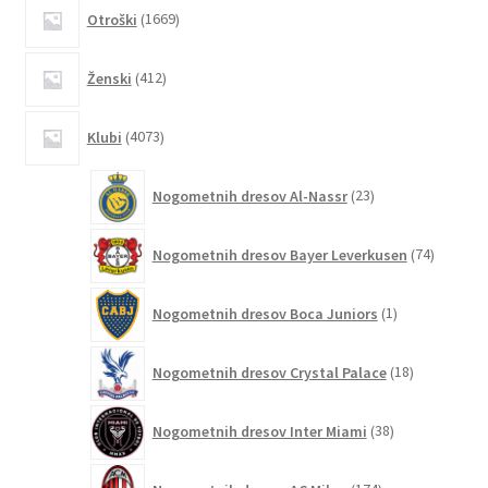
1669
Otroški
1669
izdelkov
412
Ženski
412
izdelkov
4073
Klubi
4073
izdelkov
23
Nogometnih dresov Al-Nassr
23
izdelkov
74
Nogometnih dresov Bayer Leverkusen
74
izdelkov
1
Nogometnih dresov Boca Juniors
1
izdelek
18
Nogometnih dresov Crystal Palace
18
izdelkov
38
Nogometnih dresov Inter Miami
38
izdelkov
174