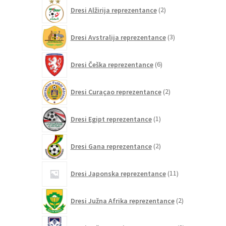
2
Dresi Alžirija reprezentance
2
izdelka
3
Dresi Avstralija reprezentance
3
izdelki
6
Dresi Češka reprezentance
6
izdelkov
2
Dresi Curaçao reprezentance
2
izdelka
1
Dresi Egipt reprezentance
1
izdelek
2
Dresi Gana reprezentance
2
izdelka
11
Dresi Japonska reprezentance
11
izdelkov
2
Dresi Južna Afrika reprezentance
2
izdelka
2