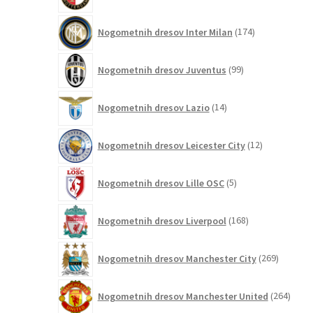
izdelkov
174
Nogometnih dresov Inter Milan
174
izdelkov
99
Nogometnih dresov Juventus
99
izdelkov
14
Nogometnih dresov Lazio
14
izdelkov
12
Nogometnih dresov Leicester City
12
izdelkov
5
Nogometnih dresov Lille OSC
5
izdelkov
168
Nogometnih dresov Liverpool
168
izdelkov
269
Nogometnih dresov Manchester City
269
izdelkov
264
Nogometnih dresov Manchester United
264
izdel