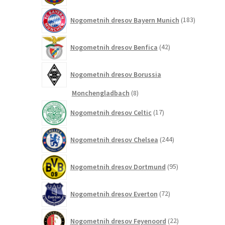
183
Nogometnih dresov Bayern Munich
183
izdelkov
42
Nogometnih dresov Benfica
42
izdelkov
Nogometnih dresov Borussia
8
Monchengladbach
8
izdelkov
17
Nogometnih dresov Celtic
17
izdelkov
244
Nogometnih dresov Chelsea
244
izdelkov
95
Nogometnih dresov Dortmund
95
izdelkov
72
Nogometnih dresov Everton
72
izdelkov
22
Nogometnih dresov Feyenoord
22