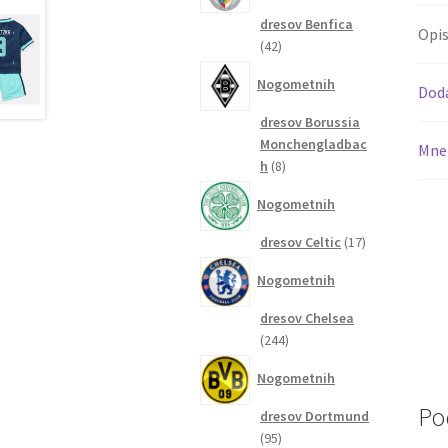
dresov Benfica
Opi
42
42
izdelkov
Nogometnih
Dod
dresov Borussia
Monchengladbac
Mnen
8
h
8
izdelkov
Nogometnih
17
dresov Celtic
17
izdelkov
Nogometnih
dresov Chelsea
244
244
izdelkov
Nogometnih
Po
dresov Dortmund
95
95