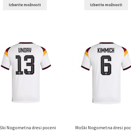
Ta
T
Izberite možnosti
Izberite možnosti
izdelek
i
ima
i
več
v
različic.
ra
Možnosti
M
lahko
l
izberete
i
na
n
strani
st
izdelka
i
ški Nogometna dresi poceni
Moški Nogometna dresi poc