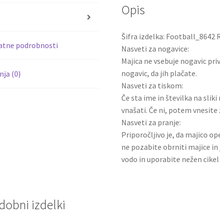
2026
Opis
o
kompleti
s
količina
k
Šifra izdelka: Football_8642 
atne podrobnosti
Nasveti za nogavice:
Majica ne vsebuje nogavic pri
nogavic, da jih plačate.
ja (0)
Nasveti za tiskom:
Če sta ime in številka na slik
vnašati. Če ni, potem vnesite 
Nasveti za pranje:
Priporočljivo je, da majico ope
ne pozabite obrniti majice in 
vodo in uporabite nežen cikel 
dobni izdelki