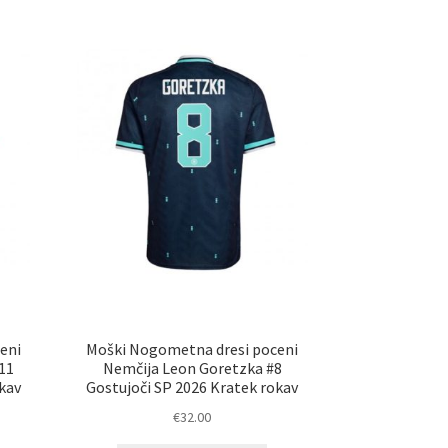
eni
Moški Nogometna dresi poceni
11
Nemčija Leon Goretzka #8
kav
Gostujoči SP 2026 Kratek rokav
€
32.00