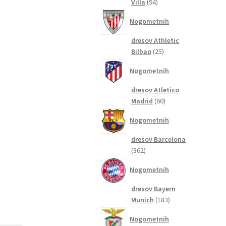
94
Villa
94
izdelkov
Nogometnih
dresov Athletic
25
Bilbao
25
izdelkov
Nogometnih
dresov Atletico
60
Madrid
60
izdelkov
Nogometnih
dresov Barcelona
362
362
izdelkov
Nogometnih
dresov Bayern
183
Munich
183
izdelkov
Nogometnih