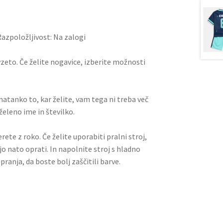
t
t
Razpoložljivost: Na zalogi
vzeto. Če želite nogavice, izberite možnosti
i natanko to, kar želite, vam tega ni treba več
želeno ime in številko.
rete z roko. Če želite uporabiti pralni stroj,
jo nato oprati. In napolnite stroj s hladno
pranja, da boste bolj zaščitili barve.