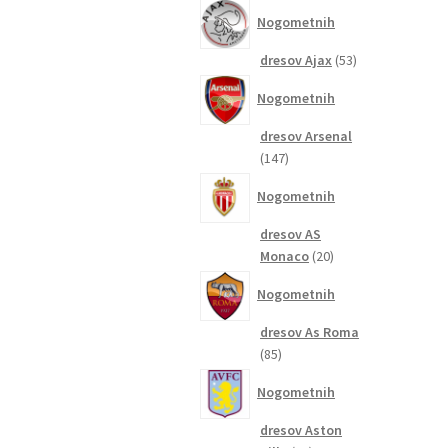
izdelkov
Nogometnih
53
dresov Ajax
53
izdelkov
Nogometnih
dresov Arsenal
147
147
izdelkov
Nogometnih
dresov AS
20
Monaco
20
izdelkov
Nogometnih
dresov As Roma
85
85
izdelkov
Nogometnih
dresov Aston