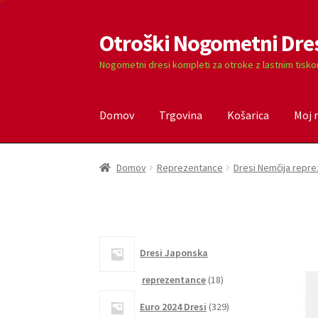
Otroški Nogometni Dre
Skip
Skip
to
to
Nogometni dresi kompleti za otroke z lastnim tisk
navigation
content
Domov
Trgovina
Košarica
Moj 
Domov
Blog
Kontaktiraj nas
Košarica
Moj ra
Domov
Reprezentance
Dresi Nemčija repr
Dresi Japonska
18
reprezentance
18
izdelkov
329
Euro 2024 Dresi
329
izdelkov