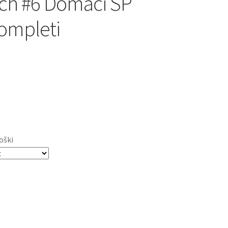
ch #6 Domači SP
ompleti
oški