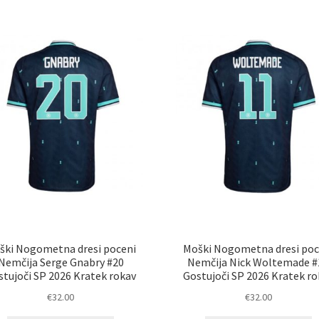
ški Nogometna dresi poceni
Moški Nogometna dresi poc
Nemčija Serge Gnabry #20
Nemčija Nick Woltemade #
stujoči SP 2026 Kratek rokav
Gostujoči SP 2026 Kratek ro
€
32.00
€
32.00