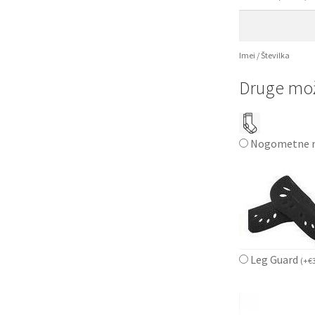
Imei / Številka
Druge mož
Nogometne n
Leg Guard
(
+
€