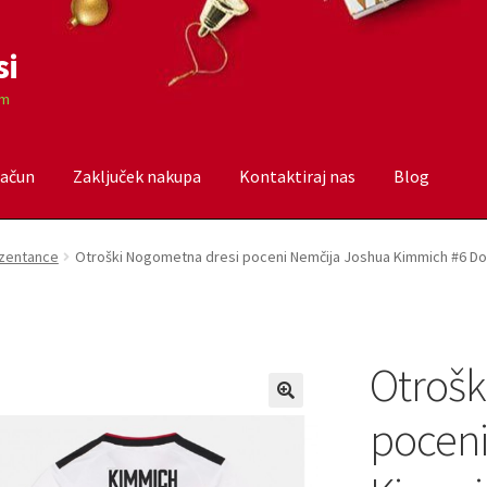
si
om
račun
Zaključek nakupa
Kontaktiraj nas
Blog
čun
Trgovina
Zaključek nakupa
ezentance
Otroški Nogometna dresi poceni Nemčija Joshua Kimmich #6 Do
Otrošk
poceni