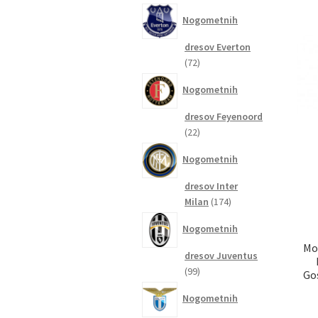
izdelkov
Nogometnih
dresov Everton
72
72
izdelkov
Nogometnih
dresov Feyenoord
22
22
izdelkov
Nogometnih
dresov Inter
174
Milan
174
izdelkov
Nogometnih
Mo
dresov Juventus
99
99
Go
izdelkov
Nogometnih