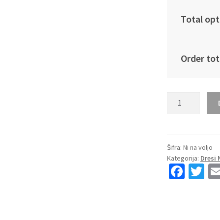
Total opt
Order tot
Otroški
Nogometna
dresi
poceni
Nemčija
Šifra:
Ni na voljo
Kategorija:
Dresi 
Joshua
Fa
T
Kimmich
ce
wi
#6
Domači
b
tt
SP
o
er