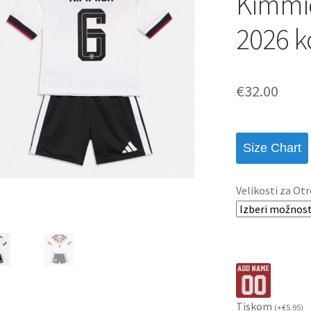
Kimmi
2026 k
€
32.00
Size Chart
Velikosti za Otr
Tiskom
(
+
€
5.95
)