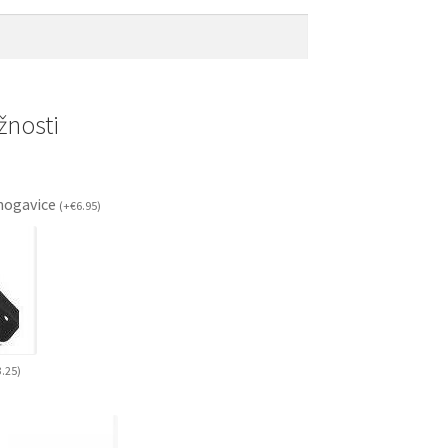
nosti
ogavice
(
+
€
6.95
)
3.25
)