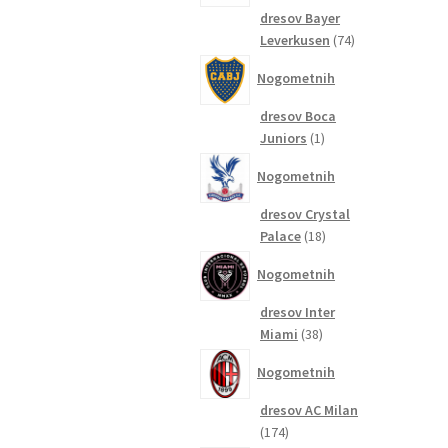
dresov Bayer
74
Leverkusen
74
izdelkov
Nogometnih
dresov Boca
1
Juniors
1
izdelek
Nogometnih
dresov Crystal
18
Palace
18
izdelkov
Nogometnih
dresov Inter
38
Miami
38
izdelkov
Nogometnih
dresov AC Milan
174
174