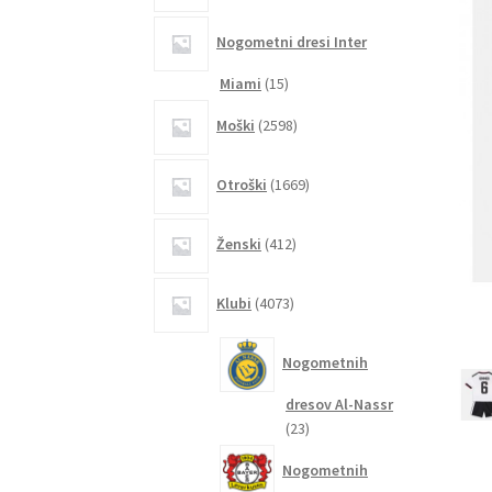
Nogometni dresi Inter
15
Miami
15
izdelkov
2598
Moški
2598
izdelkov
1669
Otroški
1669
izdelkov
412
Ženski
412
izdelkov
4073
Klubi
4073
izdelkov
Nogometnih
dresov Al-Nassr
23
23
izdelkov
Nogometnih