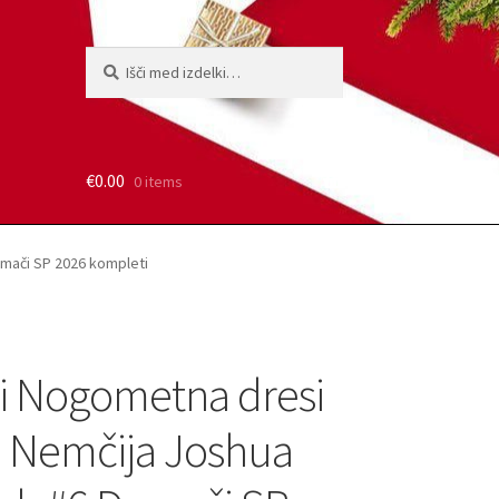
Išči:
Iskanje
€
0.00
0 items
mači SP 2026 kompleti
i Nogometna dresi
 Nemčija Joshua