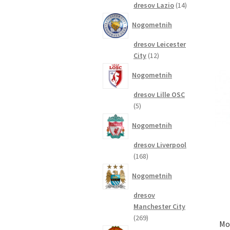
14
dresov Lazio
14
izdelkov
Nogometnih
dresov Leicester
12
City
12
izdelkov
Nogometnih
dresov Lille OSC
5
5
izdelkov
Nogometnih
dresov Liverpool
168
168
izdelkov
Nogometnih
dresov
Manchester City
269
269
Mo
izdelkov