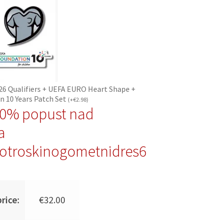
26 Qualifiers + UEFA EURO Heart Shape +
n 10 Years Patch Set
(
+
€
2.98
)
10% popust nad
a
otroskinogometnidres6
rice:
€
32.00