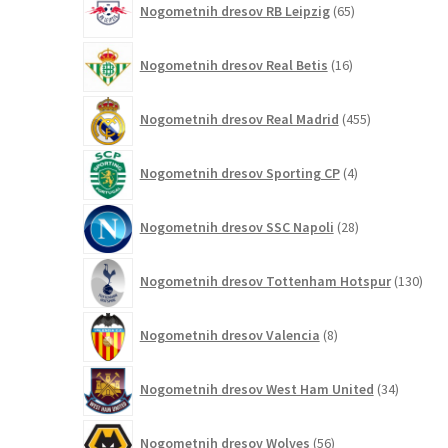
Nogometnih dresov RB Leipzig
65
izdelkov
16
Nogometnih dresov Real Betis
16
izdelkov
455
Nogometnih dresov Real Madrid
455
izdelkov
4
Nogometnih dresov Sporting CP
4
izdelki
28
Nogometnih dresov SSC Napoli
28
izdelkov
130
Nogometnih dresov Tottenham Hotspur
130
izde
8
Nogometnih dresov Valencia
8
izdelkov
34
Nogometnih dresov West Ham United
34
izdelkov
56
Nogometnih dresov Wolves
56