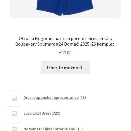
Otroški Nogometna dresi poceni Leicester City
Ot
Boubakary Soumare #24 Domači 2025-26 kompleti
€
32.00
Ta
Izberite možnosti
izdelek
ima
več
različic.
18
Dresi Japonska reprezentance
18
izdelkov
Možnosti
lahko
329
Euro 2024 Dresi
329
izberete
izdelkov
na
15
Nogometni dresi Inter Miami
15
strani