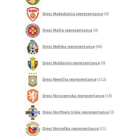
0
Dresi Makedonija reprezentance
0
izdelkov
0
Dresi Malta reprezentance
0
izdelkov
65
Dresi Mehika reprezentance
65
izdelkov
0
Dresi Moldavijo reprezentance
0
izdelkov
112
Dresi Nemčija reprezentance
112
izdelkov
18
Dresi Nizozemska reprezentance
18
izdelkov
2
Dresi Northern Irska reprezentance
2
izdelka
11
Dresi Norveška reprezentance
11
izdelkov