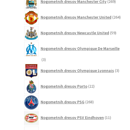
Nogometnih dresov Manchester City
269
izdelkov
264
Nogometnih dresov Manchester United
264
izdel
59
Nogometnih dresov Newcastle United
59
izdelkov
Nogometnih dresov Olympique De Marseille
3
3
izdelki
3
Nogometnih dresov Olympique Lyonnais
3
izdelki
22
Nogometnih dresov Porto
22
izdelkov
268
Nogometnih dresov PSG
268
izdelkov
11
Nogometnih dresov PSV Eindhoven
11
izdelkov
65