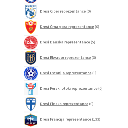
0
Dresi Ciper reprezentance
0
izdelkov
0
Dresi Črna gora reprezentance
0
izdelkov
5
Dresi Danska reprezentance
5
izdelkov
0
Dresi Ekvador reprezentance
0
izdelkov
0
Dresi Estonija reprezentance
0
izdelkov
0
Dresi Ferski otoki reprezentance
0
izdelkov
0
Dresi Finska reprezentance
0
izdelkov
133
Dresi Francija reprezentance
133
izdelkov