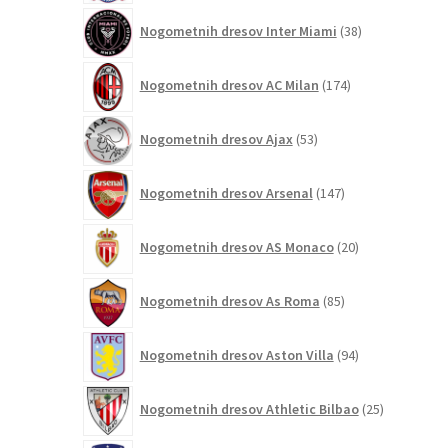
38
Nogometnih dresov Inter Miami
38
izdelkov
174
Nogometnih dresov AC Milan
174
izdelkov
53
Nogometnih dresov Ajax
53
izdelkov
147
Nogometnih dresov Arsenal
147
izdelkov
20
Nogometnih dresov AS Monaco
20
izdelkov
85
Nogometnih dresov As Roma
85
izdelkov
94
Nogometnih dresov Aston Villa
94
izdelkov
25
Nogometnih dresov Athletic Bilbao
25
izdelkov