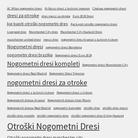
AC Milan nogometni dresi
Al-Nassr dresi z lastnim imenom
Chelsea nogometni dresi
dresi za otroke
dres messi za otroke
Euro 2024 Dresi
kje kupiti otroški nogometni dres
Kje kupiti otroški nogometni dresi
Liverpool dres
Manchester City dres
Manchester City Haaland Dresi
manchester united dresi
messi dres
nogometni dres Arsenal z lastnim tiskom
Nogometni dresi
nogometni dresi Barcelona
nogometni dresi brazilija
Nogometni dresi Euro 2024
Nogometni dresi kompleti
Nogometni dresi Manchester City
Nogometni dresi Real Madrid
Nogometni Dresi Trgovina
nogometni dresi za otroke
Nogometni dresi z lastnim tiskom
Nogometni dresi z tiskom
Nogometnih dresov Arsenal
Nogometnih dresov Inter Miami
Nogometnih dresov Real Madrid
nogometni kompleti
otroški dres
otroški dres messi
otroški dres ronaldo
otroški nogometni dres
otroški nogometni dres Erling Haaland
Otroški Nogometni Dresi
Otroški nogometni dresi manchester city