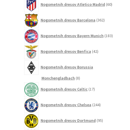
60
Nogometnih dresov Atletico Madrid
60
izdelkov
362
Nogometnih dresov Barcelona
362
izdelkov
183
Nogometnih dresov Bayern Munich
183
izdelkov
42
Nogometnih dresov Benfica
42
izdelkov
Nogometnih dresov Borussia
8
Monchengladbach
8
izdelkov
17
Nogometnih dresov Celtic
17
izdelkov
244
Nogometnih dresov Chelsea
244
izdelkov
95
Nogometnih dresov Dortmund
95
izdelkov