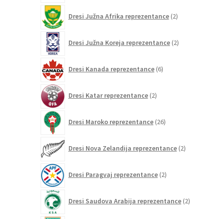
2
Dresi Južna Afrika reprezentance
2
izdelka
2
Dresi Južna Koreja reprezentance
2
izdelka
6
Dresi Kanada reprezentance
6
izdelkov
2
Dresi Katar reprezentance
2
izdelka
26
Dresi Maroko reprezentance
26
izdelkov
2
Dresi Nova Zelandija reprezentance
2
izdelka
2
Dresi Paragvaj reprezentance
2
izdelka
2
Dresi Saudova Arabija reprezentance
2
izdelka