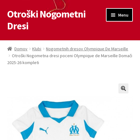
Otroški Nogometni
Skip
Skip
Menu
to
to
Dresi
navigation
content
Domov
Domov
Klubi
Nogometnih dresov Olympique De Marseille
Otroški Nogometna dresi poceni Olympique de Marseille Domači
Blog
2025-26 kompleti
Kontaktiraj nas
Košarica
Moj račun
Trgovina
Zaključek nakupa