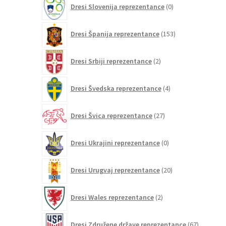
Dresi Slovenija reprezentance
0
izdelkov
153
Dresi Španija reprezentance
153
izdelkov
2
Dresi Srbiji reprezentance
2
izdelka
4
Dresi Švedska reprezentance
4
izdelki
27
Dresi Švica reprezentance
27
izdelkov
0
Dresi Ukrajini reprezentance
0
izdelkov
20
Dresi Urugvaj reprezentance
20
izdelkov
2
Dresi Wales reprezentance
2
izdelka
67
Dresi Združene države reprezentance
67