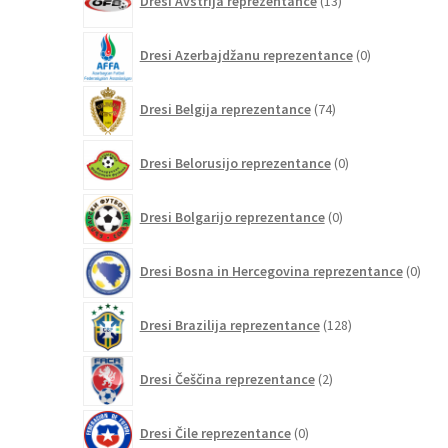
Dresi Avstrija reprezentance
13
izdelkov
0
Dresi Azerbajdžanu reprezentance
0
izdelkov
74
Dresi Belgija reprezentance
74
izdelkov
0
Dresi Belorusijo reprezentance
0
izdelkov
0
Dresi Bolgarijo reprezentance
0
izdelkov
0
Dresi Bosna in Hercegovina reprezentance
0
izdel
128
Dresi Brazilija reprezentance
128
izdelkov
2
Dresi Češčina reprezentance
2
izdelka
0
Dresi Čile reprezentance
0
izdelkov