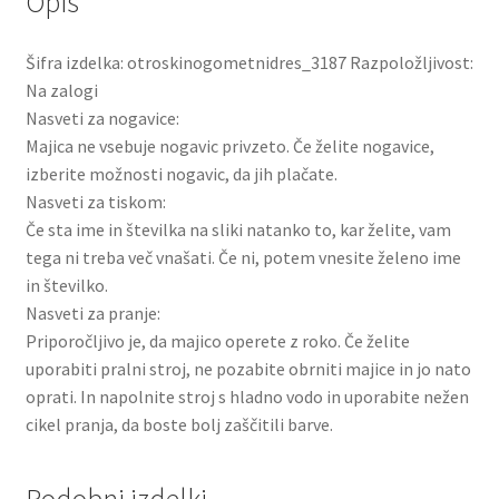
Opis
Šifra izdelka: otroskinogometnidres_3187 Razpoložljivost:
Na zalogi
Nasveti za nogavice:
Majica ne vsebuje nogavic privzeto. Če želite nogavice,
izberite možnosti nogavic, da jih plačate.
Nasveti za tiskom:
Če sta ime in številka na sliki natanko to, kar želite, vam
tega ni treba več vnašati. Če ni, potem vnesite želeno ime
in številko.
Nasveti za pranje:
Priporočljivo je, da majico operete z roko. Če želite
uporabiti pralni stroj, ne pozabite obrniti majice in jo nato
oprati. In napolnite stroj s hladno vodo in uporabite nežen
cikel pranja, da boste bolj zaščitili barve.
Podobni izdelki