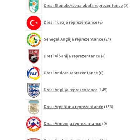
2
Dresi Slonokoščena obala reprezentance
2
izdelk
2
Dresi Turčija reprezentance
2
izdelka
24
Senegal Anglija reprezentance
24
izdelkov
4
Dresi Albanija reprezentance
4
izdelki
0
Dresi Andora reprezentance
0
izdelkov
145
Dresi Anglija reprezentance
145
izdelkov
159
Dresi Argentina reprezentance
159
izdelkov
0
Dresi Armenija reprezentance
0
izdelkov
13