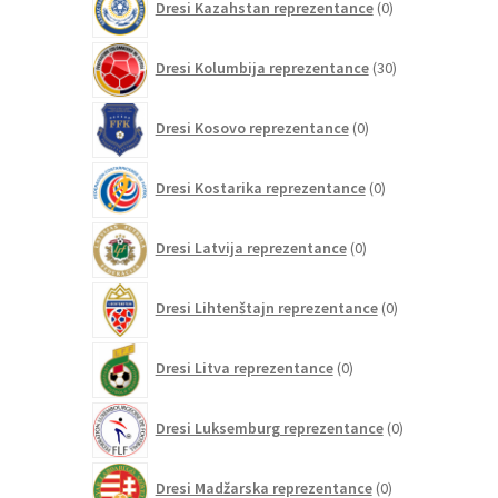
Dresi Kazahstan reprezentance
0
izdelkov
30
Dresi Kolumbija reprezentance
30
izdelkov
0
Dresi Kosovo reprezentance
0
izdelkov
0
Dresi Kostarika reprezentance
0
izdelkov
0
Dresi Latvija reprezentance
0
izdelkov
0
Dresi Lihtenštajn reprezentance
0
izdelkov
0
Dresi Litva reprezentance
0
izdelkov
0
Dresi Luksemburg reprezentance
0
izdelkov
0
Dresi Madžarska reprezentance
0
izdelkov