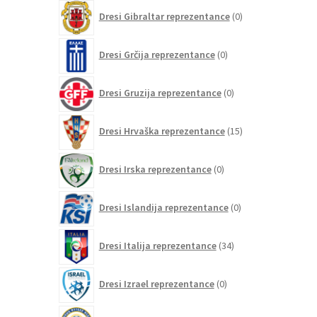
0
Dresi Gibraltar reprezentance
0
izdelkov
0
Dresi Grčija reprezentance
0
izdelkov
0
Dresi Gruzija reprezentance
0
izdelkov
15
Dresi Hrvaška reprezentance
15
izdelkov
0
Dresi Irska reprezentance
0
izdelkov
0
Dresi Islandija reprezentance
0
izdelkov
34
Dresi Italija reprezentance
34
izdelkov
0
Dresi Izrael reprezentance
0
izdelkov
0