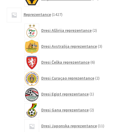
izdelkov
1427
Reprezentance
1427
izdelkov
2
Dresi Alžirija reprezentance
2
izdelka
3
Dresi Avstralija reprezentance
3
izdelki
6
Dresi Češka reprezentance
6
izdelkov
2
Dresi Curaçao reprezentance
2
izdelka
1
Dresi Egipt reprezentance
1
izdelek
2
Dresi Gana reprezentance
2
izdelka
11
Dresi Japonska reprezentance
11
izdelkov