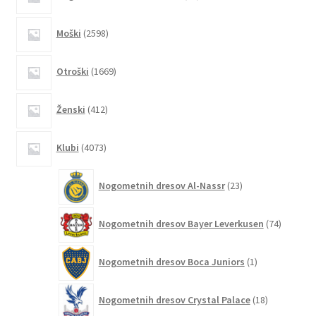
izdelkov
izdelka
2598
Moški
2598
izdelkov
1669
Otroški
1669
izdelkov
412
Ženski
412
izdelkov
4073
Klubi
4073
izdelkov
23
Nogometnih dresov Al-Nassr
23
izdelkov
74
Nogometnih dresov Bayer Leverkusen
74
izdelkov
1
Nogometnih dresov Boca Juniors
1
izdelek
18
Nogometnih dresov Crystal Palace
18
izdelkov