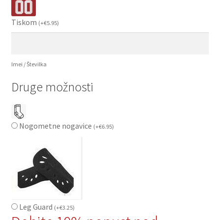
Tiskom
(
+
€
5.95
)
Imei / Številka
Druge možnosti
Nogometne nogavice
(
+
€
6.95
)
Leg Guard
(
+
€
3.25
)