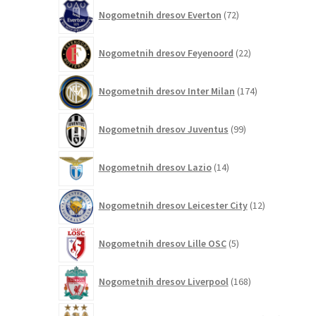
72
Nogometnih dresov Everton
72
izdelkov
22
Nogometnih dresov Feyenoord
22
izdelkov
174
Nogometnih dresov Inter Milan
174
izdelkov
99
Nogometnih dresov Juventus
99
izdelkov
14
Nogometnih dresov Lazio
14
izdelkov
12
Nogometnih dresov Leicester City
12
izdelkov
5
Nogometnih dresov Lille OSC
5
izdelkov
168
Nogometnih dresov Liverpool
168
izdelkov
269