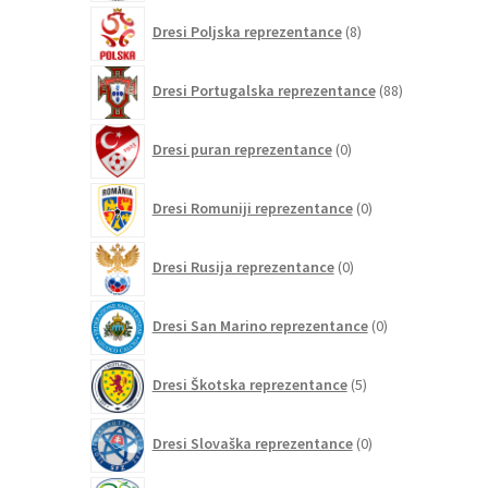
8
Dresi Poljska reprezentance
8
izdelkov
88
Dresi Portugalska reprezentance
88
izdelkov
0
Dresi puran reprezentance
0
izdelkov
0
Dresi Romuniji reprezentance
0
izdelkov
0
Dresi Rusija reprezentance
0
izdelkov
0
Dresi San Marino reprezentance
0
izdelkov
5
Dresi Škotska reprezentance
5
izdelkov
0
Dresi Slovaška reprezentance
0
izdelkov
0