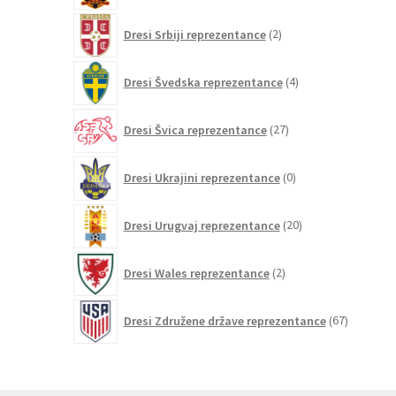
2
Dresi Srbiji reprezentance
2
izdelka
4
Dresi Švedska reprezentance
4
izdelki
27
Dresi Švica reprezentance
27
izdelkov
0
Dresi Ukrajini reprezentance
0
izdelkov
20
Dresi Urugvaj reprezentance
20
izdelkov
2
Dresi Wales reprezentance
2
izdelka
67
Dresi Združene države reprezentance
67
izdelkov