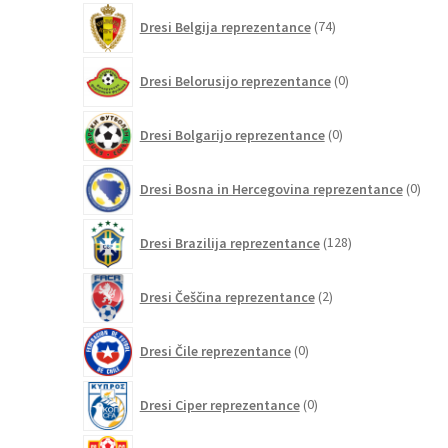
74
Dresi Belgija reprezentance
74
izdelkov
0
Dresi Belorusijo reprezentance
0
izdelkov
0
Dresi Bolgarijo reprezentance
0
izdelkov
0
Dresi Bosna in Hercegovina reprezentance
0
izdel
128
Dresi Brazilija reprezentance
128
izdelkov
2
Dresi Češčina reprezentance
2
izdelka
0
Dresi Čile reprezentance
0
izdelkov
0
Dresi Ciper reprezentance
0
izdelkov
0