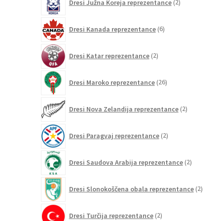
Dresi Južna Koreja reprezentance
2
izdelka
6
Dresi Kanada reprezentance
6
izdelkov
2
Dresi Katar reprezentance
2
izdelka
26
Dresi Maroko reprezentance
26
izdelkov
2
Dresi Nova Zelandija reprezentance
2
izdelka
2
Dresi Paragvaj reprezentance
2
izdelka
2
Dresi Saudova Arabija reprezentance
2
izdelka
2
Dresi Slonokoščena obala reprezentance
2
izdelk
2
Dresi Turčija reprezentance
2
izdelka