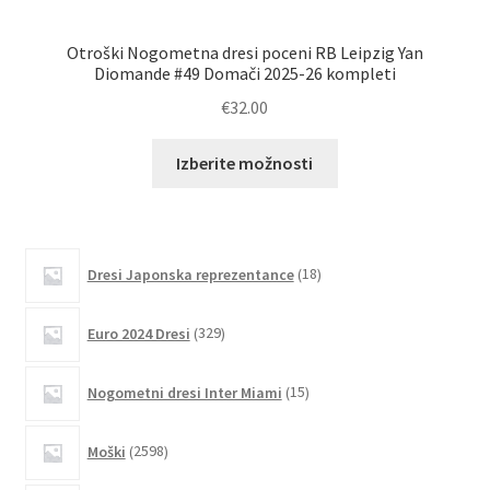
Otroški Nogometna dresi poceni RB Leipzig Yan
Diomande #49 Domači 2025-26 kompleti
€
32.00
Ta
Izberite možnosti
izdelek
ima
več
različic.
18
Dresi Japonska reprezentance
18
izdelkov
Možnosti
lahko
329
Euro 2024 Dresi
329
izberete
izdelkov
na
15
Nogometni dresi Inter Miami
15
strani
izdelkov
izdelka
2598
Moški
2598
izdelkov