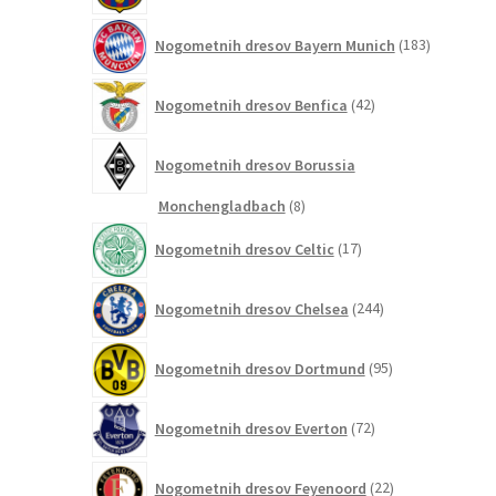
183
Nogometnih dresov Bayern Munich
183
izdelkov
42
Nogometnih dresov Benfica
42
izdelkov
Nogometnih dresov Borussia
8
Monchengladbach
8
izdelkov
17
Nogometnih dresov Celtic
17
izdelkov
244
Nogometnih dresov Chelsea
244
izdelkov
95
Nogometnih dresov Dortmund
95
izdelkov
72
Nogometnih dresov Everton
72
izdelkov
22
Nogometnih dresov Feyenoord
22