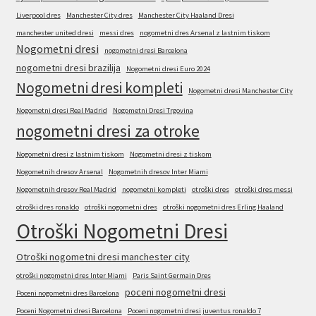
Liverpool dres
Manchester City dres
Manchester City Haaland Dresi
manchester united dresi
messi dres
nogometni dres Arsenal z lastnim tiskom
Nogometni dresi
nogometni dresi Barcelona
nogometni dresi brazilija
Nogometni dresi Euro 2024
Nogometni dresi kompleti
Nogometni dresi Manchester City
Nogometni dresi Real Madrid
Nogometni Dresi Trgovina
nogometni dresi za otroke
Nogometni dresi z lastnim tiskom
Nogometni dresi z tiskom
Nogometnih dresov Arsenal
Nogometnih dresov Inter Miami
Nogometnih dresov Real Madrid
nogometni kompleti
otroški dres
otroški dres messi
otroški dres ronaldo
otroški nogometni dres
otroški nogometni dres Erling Haaland
Otroški Nogometni Dresi
Otroški nogometni dresi manchester city
otroški nogometni dres Inter Miami
Paris Saint Germain Dres
poceni nogometni dresi
Poceni nogometni dres Barcelona
Poceni Nogometni dresi Barcelona
Poceni nogometni dresi juventus ronaldo 7