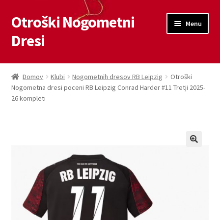
Otroški Nogometni
Skip
Skip
Menu
to
to
Dresi
navigation
content
Domov
Domov
Klubi
Nogometnih dresov RB Leipzig
Otroški
Nogometna dresi poceni RB Leipzig Conrad Harder #11 Tretji 2025-
Blog
26 kompleti
Kontaktiraj nas
Košarica
Moj račun
Trgovina
Zaključek nakupa