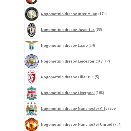
izdelkov
174
Nogometnih dresov Inter Milan
174
izdelkov
99
Nogometnih dresov Juventus
99
izdelkov
14
Nogometnih dresov Lazio
14
izdelkov
12
Nogometnih dresov Leicester City
12
izdelkov
5
Nogometnih dresov Lille OSC
5
izdelkov
168
Nogometnih dresov Liverpool
168
izdelkov
269
Nogometnih dresov Manchester City
269
izdelkov
264
Nogometnih dresov Manchester United
264
izdel