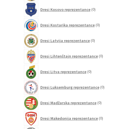
0
Dresi Kosovo reprezentance
0
izdelkov
0
Dresi Kostarika reprezentance
0
izdelkov
0
Dresi Latvija reprezentance
0
izdelkov
0
Dresi Lihtenštajn reprezentance
0
izdelkov
0
Dresi Litva reprezentance
0
izdelkov
0
Dresi Luksemburg reprezentance
0
izdelkov
0
Dresi Madžarska reprezentance
0
izdelkov
0
Dresi Makedonija reprezentance
0
izdelkov