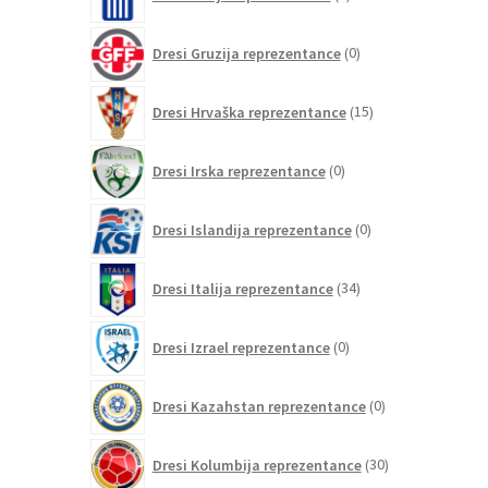
izdelkov
0
Dresi Gruzija reprezentance
0
izdelkov
15
Dresi Hrvaška reprezentance
15
izdelkov
0
Dresi Irska reprezentance
0
izdelkov
0
Dresi Islandija reprezentance
0
izdelkov
34
Dresi Italija reprezentance
34
izdelkov
0
Dresi Izrael reprezentance
0
izdelkov
0
Dresi Kazahstan reprezentance
0
izdelkov
30
Dresi Kolumbija reprezentance
30
izdelkov