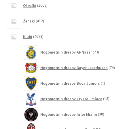
1669
Otroški
1669
izdelkov
412
Ženski
412
izdelkov
4073
Klubi
4073
izdelkov
23
Nogometnih dresov Al-Nassr
23
izdelkov
74
Nogometnih dresov Bayer Leverkusen
74
izdelkov
1
Nogometnih dresov Boca Juniors
1
izdelek
18
Nogometnih dresov Crystal Palace
18
izdelkov
38
Nogometnih dresov Inter Miami
38
izdelkov
174