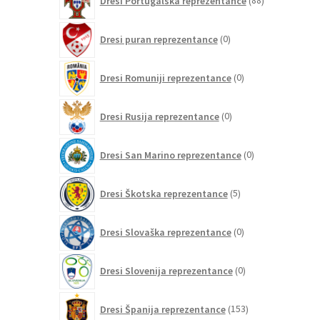
Dresi Portugalska reprezentance
88
izdelkov
0
Dresi puran reprezentance
0
izdelkov
0
Dresi Romuniji reprezentance
0
izdelkov
0
Dresi Rusija reprezentance
0
izdelkov
0
Dresi San Marino reprezentance
0
izdelkov
5
Dresi Škotska reprezentance
5
izdelkov
0
Dresi Slovaška reprezentance
0
izdelkov
0
Dresi Slovenija reprezentance
0
izdelkov
153
Dresi Španija reprezentance
153
izdelkov