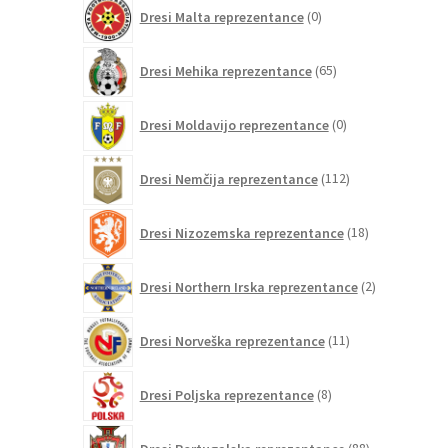
0
Dresi Malta reprezentance
0
izdelkov
65
Dresi Mehika reprezentance
65
izdelkov
0
Dresi Moldavijo reprezentance
0
izdelkov
112
Dresi Nemčija reprezentance
112
izdelkov
18
Dresi Nizozemska reprezentance
18
izdelkov
2
Dresi Northern Irska reprezentance
2
izdelka
11
Dresi Norveška reprezentance
11
izdelkov
8
Dresi Poljska reprezentance
8
izdelkov
88