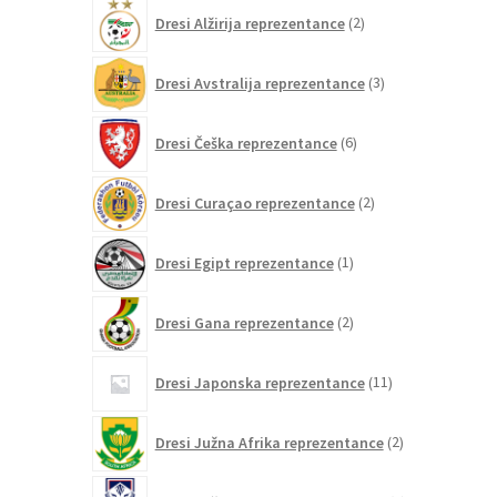
2
Dresi Alžirija reprezentance
2
izdelka
3
Dresi Avstralija reprezentance
3
izdelki
6
Dresi Češka reprezentance
6
izdelkov
2
Dresi Curaçao reprezentance
2
izdelka
1
Dresi Egipt reprezentance
1
izdelek
2
Dresi Gana reprezentance
2
izdelka
11
Dresi Japonska reprezentance
11
izdelkov
2
Dresi Južna Afrika reprezentance
2
izdelka
2