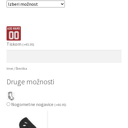
Tiskom
(
+
€
5.95
)
Imei / Številka
Druge možnosti
Nogometne nogavice
(
+
€
6.95
)