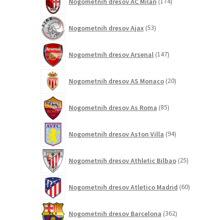
Nogometnih dresov AC Milan
174
izdelkov
53
Nogometnih dresov Ajax
53
izdelkov
147
Nogometnih dresov Arsenal
147
izdelkov
20
Nogometnih dresov AS Monaco
20
izdelkov
85
Nogometnih dresov As Roma
85
izdelkov
94
Nogometnih dresov Aston Villa
94
izdelkov
25
Nogometnih dresov Athletic Bilbao
25
izdelkov
60
Nogometnih dresov Atletico Madrid
60
izdelkov
362
Nogometnih dresov Barcelona
362
izdelkov