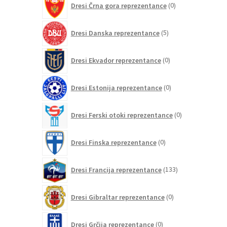
Dresi Črna gora reprezentance
0
izdelkov
5
Dresi Danska reprezentance
5
izdelkov
0
Dresi Ekvador reprezentance
0
izdelkov
0
Dresi Estonija reprezentance
0
izdelkov
0
Dresi Ferski otoki reprezentance
0
izdelkov
0
Dresi Finska reprezentance
0
izdelkov
133
Dresi Francija reprezentance
133
izdelkov
0
Dresi Gibraltar reprezentance
0
izdelkov
0
Dresi Grčija reprezentance
0