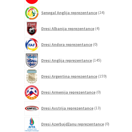
24
Senegal Anglija reprezentance
24
izdelkov
4
Dresi Albanija reprezentance
4
izdelki
0
Dresi Andora reprezentance
0
izdelkov
145
Dresi Anglija reprezentance
145
izdelkov
159
Dresi Argentina reprezentance
159
izdelkov
0
Dresi Armenija reprezentance
0
izdelkov
13
Dresi Avstrija reprezentance
13
izdelkov
0
Dresi Azerbajdžanu reprezentance
0
izdelkov