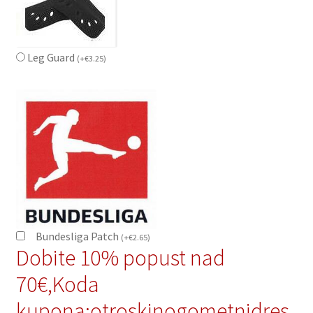
Leg Guard
(
+
€
3.25
)
Bundesliga Patch
(
+
€
2.65
)
Dobite 10% popust nad
70€,Koda
kupona:otroskinogometnidres