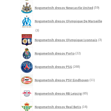
59
Nogometnih dresov Newcastle United
59
izdelkov
Nogometnih dresov Olympique De Marseille
3
3
izdelki
3
Nogometnih dresov Olympique Lyonnais
3
izdelki
22
Nogometnih dresov Porto
22
izdelkov
268
Nogometnih dresov PSG
268
izdelkov
11
Nogometnih dresov PSV Eindhoven
11
izdelkov
65
Nogometnih dresov RB Leipzig
65
izdelkov
16
Nogometnih dresov Real Betis
16
izdelkov