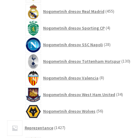
455
Nogometnih dresov Real Madrid
455
izdelkov
4
Nogometnih dresov Sporting CP
4
izdelki
28
Nogometnih dresov SSC Napoli
28
izdelkov
130
Nogometnih dresov Tottenham Hotspur
130
izde
8
Nogometnih dresov Valencia
8
izdelkov
34
Nogometnih dresov West Ham United
34
izdelkov
56
Nogometnih dresov Wolves
56
izdelkov
1427
Reprezentance
1427
izdelkov