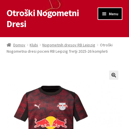
Otroški Nogometni
Skip
Skip
Menu
to
to
Dresi
navigation
content
Domov
Domov
Klubi
Nogometnih dresov RB Leipzig
Otroški
Nogometna dresi poceni RB Leipzig Tretji 2025-26 kompleti
Blog
Kontaktiraj nas
Košarica
Moj račun
Trgovina
Zaključek nakupa