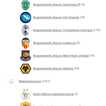
4
Nogometnih dresov Sporting CP
4
izdelki
28
Nogometnih dresov SSC Napoli
28
izdelkov
130
Nogometnih dresov Tottenham Hotspur
130
izde
8
Nogometnih dresov Valencia
8
izdelkov
34
Nogometnih dresov West Ham United
34
izdelkov
56
Nogometnih dresov Wolves
56
izdelkov
1427
Reprezentance
1427
izdelkov
2
Dresi Alžirija reprezentance
2
izdelka
3