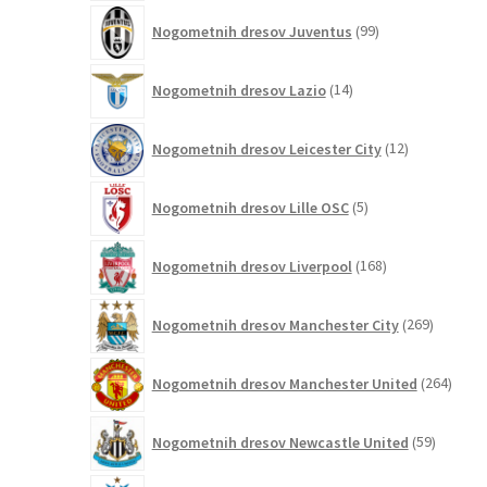
99
Nogometnih dresov Juventus
99
izdelkov
14
Nogometnih dresov Lazio
14
izdelkov
12
Nogometnih dresov Leicester City
12
izdelkov
5
Nogometnih dresov Lille OSC
5
izdelkov
168
Nogometnih dresov Liverpool
168
izdelkov
269
Nogometnih dresov Manchester City
269
izdelkov
264
Nogometnih dresov Manchester United
264
izdel
59
Nogometnih dresov Newcastle United
59
izdelkov