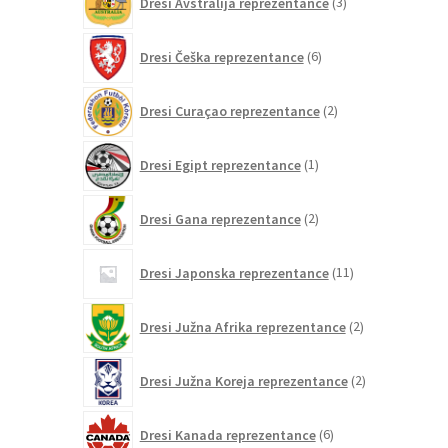
Dresi Avstralija reprezentance
3
izdelki
6
Dresi Češka reprezentance
6
izdelkov
2
Dresi Curaçao reprezentance
2
izdelka
1
Dresi Egipt reprezentance
1
izdelek
2
Dresi Gana reprezentance
2
izdelka
11
Dresi Japonska reprezentance
11
izdelkov
2
Dresi Južna Afrika reprezentance
2
izdelka
2
Dresi Južna Koreja reprezentance
2
izdelka
6
Dresi Kanada reprezentance
6
izdelkov