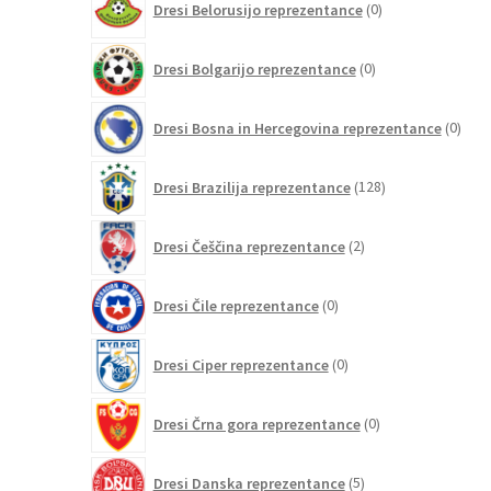
Dresi Belorusijo reprezentance
0
izdelkov
0
Dresi Bolgarijo reprezentance
0
izdelkov
0
Dresi Bosna in Hercegovina reprezentance
0
izdel
128
Dresi Brazilija reprezentance
128
izdelkov
2
Dresi Češčina reprezentance
2
izdelka
0
Dresi Čile reprezentance
0
izdelkov
0
Dresi Ciper reprezentance
0
izdelkov
0
Dresi Črna gora reprezentance
0
izdelkov
5
Dresi Danska reprezentance
5