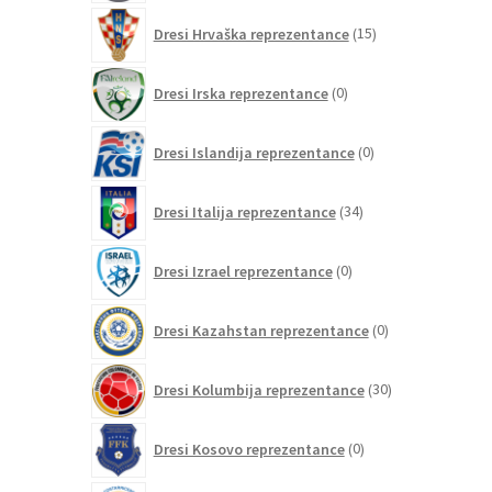
15
Dresi Hrvaška reprezentance
15
izdelkov
0
Dresi Irska reprezentance
0
izdelkov
0
Dresi Islandija reprezentance
0
izdelkov
34
Dresi Italija reprezentance
34
izdelkov
0
Dresi Izrael reprezentance
0
izdelkov
0
Dresi Kazahstan reprezentance
0
izdelkov
30
Dresi Kolumbija reprezentance
30
izdelkov
0
Dresi Kosovo reprezentance
0
izdelkov