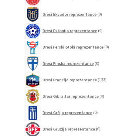
izdelkov
0
Dresi Ekvador reprezentance
0
izdelkov
0
Dresi Estonija reprezentance
0
izdelkov
0
Dresi Ferski otoki reprezentance
0
izdelkov
0
Dresi Finska reprezentance
0
izdelkov
133
Dresi Francija reprezentance
133
izdelkov
0
Dresi Gibraltar reprezentance
0
izdelkov
0
Dresi Grčija reprezentance
0
izdelkov
0
Dresi Gruzija reprezentance
0
izdelkov