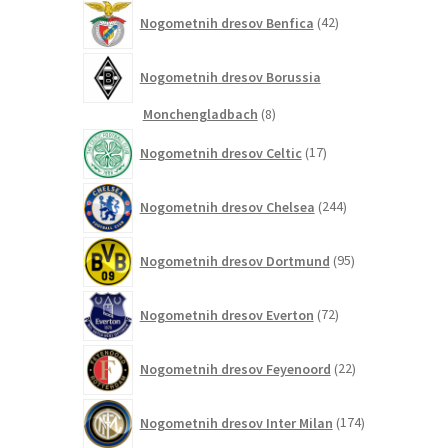
42
Nogometnih dresov Benfica
42
izdelkov
Nogometnih dresov Borussia
8
Monchengladbach
8
izdelkov
17
Nogometnih dresov Celtic
17
izdelkov
244
Nogometnih dresov Chelsea
244
izdelkov
95
Nogometnih dresov Dortmund
95
izdelkov
72
Nogometnih dresov Everton
72
izdelkov
22
Nogometnih dresov Feyenoord
22
izdelkov
174
Nogometnih dresov Inter Milan
174
izdelkov