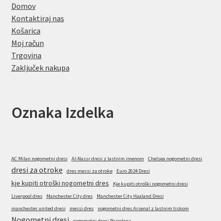
Domov
Kontaktiraj nas
Košarica
Moj račun
Trgovina
Zaključek nakupa
Oznaka Izdelka
AC Milan nogometni dresi
Al-Nassr dresi z lastnim imenom
Chelsea nogometni dresi
dresi za otroke
dres messi za otroke
Euro 2024 Dresi
kje kupiti otroški nogometni dres
Kje kupiti otroški nogometni dresi
Liverpool dres
Manchester City dres
Manchester City Haaland Dresi
manchester united dresi
messi dres
nogometni dres Arsenal z lastnim tiskom
Nogometni dresi
nogometni dresi Barcelona