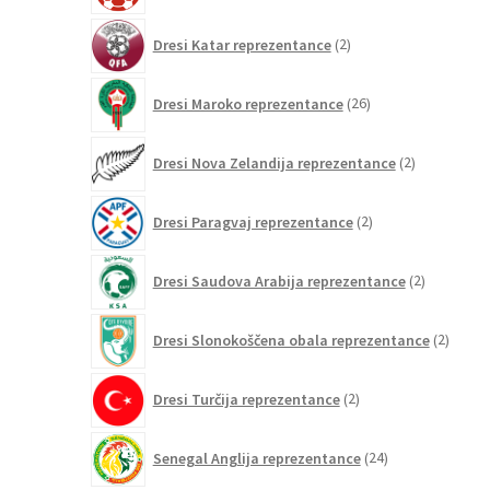
2
Dresi Katar reprezentance
2
izdelka
26
Dresi Maroko reprezentance
26
izdelkov
2
Dresi Nova Zelandija reprezentance
2
izdelka
2
Dresi Paragvaj reprezentance
2
izdelka
2
Dresi Saudova Arabija reprezentance
2
izdelka
2
Dresi Slonokoščena obala reprezentance
2
izdelk
2
Dresi Turčija reprezentance
2
izdelka
24
Senegal Anglija reprezentance
24
izdelkov