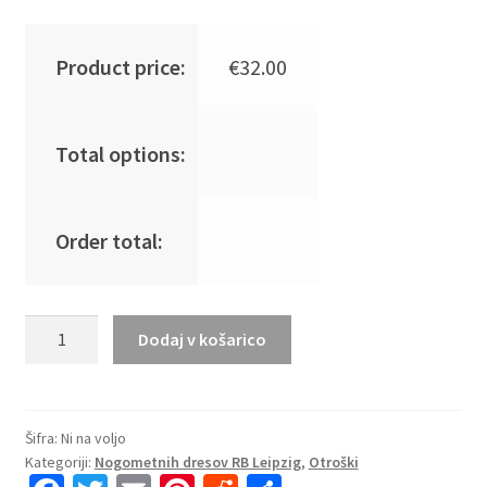
Product price:
€
32.00
Total options:
Order total:
Otroški
Dodaj v košarico
Nogometna
dresi
poceni
RB
Šifra:
Ni na voljo
Kategoriji:
Nogometnih dresov RB Leipzig
,
Otroški
Leipzig