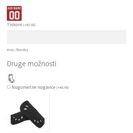
Tiskom
(
+
€
5.95
)
Imei / Številka
Druge možnosti
Nogometne nogavice
(
+
€
6.95
)