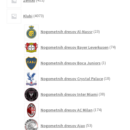
Ženski
412
izdelkov
4073
Klubi
4073
izdelkov
23
Nogometnih dresov Al-Nassr
23
izdelkov
74
Nogometnih dresov Bayer Leverkusen
74
izdelkov
1
Nogometnih dresov Boca Juniors
1
izdelek
18
Nogometnih dresov Crystal Palace
18
izdelkov
38
Nogometnih dresov Inter Miami
38
izdelkov
174
Nogometnih dresov AC Milan
174
izdelkov
53
Nogometnih dresov Ajax
53
izdelkov