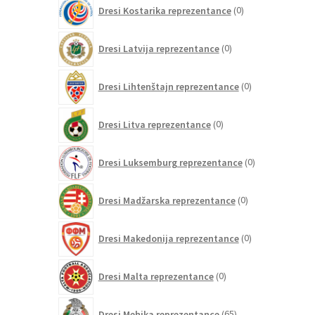
0
Dresi Kostarika reprezentance
0
izdelkov
0
Dresi Latvija reprezentance
0
izdelkov
0
Dresi Lihtenštajn reprezentance
0
izdelkov
0
Dresi Litva reprezentance
0
izdelkov
0
Dresi Luksemburg reprezentance
0
izdelkov
0
Dresi Madžarska reprezentance
0
izdelkov
0
Dresi Makedonija reprezentance
0
izdelkov
0
Dresi Malta reprezentance
0
izdelkov
65
Dresi Mehika reprezentance
65