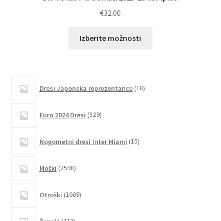
€
32.00
Ta
Izberite možnosti
izdelek
ima
več
različic.
18
Dresi Japonska reprezentance
18
izdelkov
Možnosti
lahko
329
Euro 2024 Dresi
329
izberete
izdelkov
na
15
Nogometni dresi Inter Miami
15
strani
izdelkov
izdelka
2598
Moški
2598
izdelkov
1669
Otroški
1669
izdelkov
412