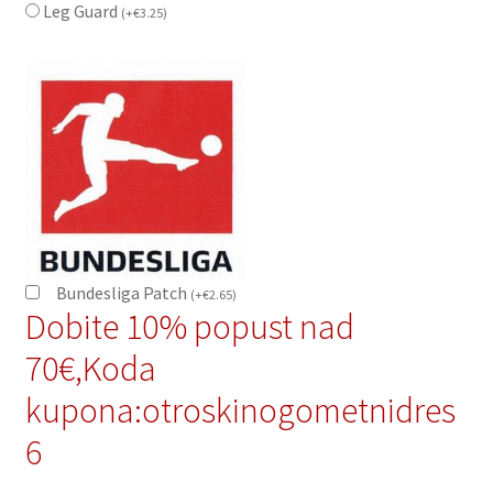
Leg Guard
(
+
€
3.25
)
Bundesliga Patch
(
+
€
2.65
)
Dobite 10% popust nad
70€,Koda
kupona:otroskinogometnidres
6