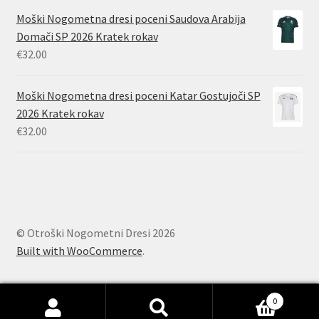
Moški Nogometna dresi poceni Saudova Arabija
Domači SP 2026 Kratek rokav
€
32.00
Moški Nogometna dresi poceni Katar Gostujoči SP
2026 Kratek rokav
€
32.00
© Otroški Nogometni Dresi 2026
Built with WooCommerce
.
0
Išči:
Iskanje