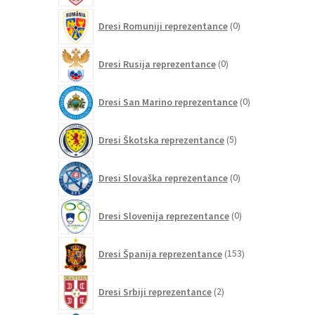
0
Dresi Romuniji reprezentance
0
izdelkov
0
Dresi Rusija reprezentance
0
izdelkov
0
Dresi San Marino reprezentance
0
izdelkov
5
Dresi Škotska reprezentance
5
izdelkov
0
Dresi Slovaška reprezentance
0
izdelkov
0
Dresi Slovenija reprezentance
0
izdelkov
153
Dresi Španija reprezentance
153
izdelkov
2
Dresi Srbiji reprezentance
2
izdelka