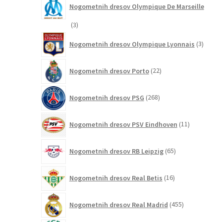
Nogometnih dresov Olympique De Marseille
3
3
izdelki
3
Nogometnih dresov Olympique Lyonnais
3
izdelki
22
Nogometnih dresov Porto
22
izdelkov
268
Nogometnih dresov PSG
268
izdelkov
11
Nogometnih dresov PSV Eindhoven
11
izdelkov
65
Nogometnih dresov RB Leipzig
65
izdelkov
16
Nogometnih dresov Real Betis
16
izdelkov
455
Nogometnih dresov Real Madrid
455
izdelkov