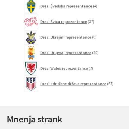
4
Dresi Švedska reprezentance
4
izdelki
27
Dresi Švica reprezentance
27
izdelkov
0
Dresi Ukrajini reprezentance
0
izdelkov
20
Dresi Urugvaj reprezentance
20
izdelkov
2
Dresi Wales reprezentance
2
izdelka
67
Dresi Združene države reprezentance
67
izdelkov
Mnenja strank