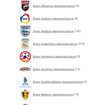
4
Dresi Albanija reprezentance
4
izdelki
0
Dresi Andora reprezentance
0
izdelkov
145
Dresi Anglija reprezentance
145
izdelkov
159
Dresi Argentina reprezentance
159
izdelkov
0
Dresi Armenija reprezentance
0
izdelkov
13
Dresi Avstrija reprezentance
13
izdelkov
0
Dresi Azerbajdžanu reprezentance
0
izdelkov
74
Dresi Belgija reprezentance
74
izdelkov
0