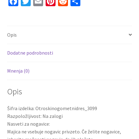
Fa
T
E
Pi
R
S
Tretji
ce
wi
m
nt
e
h
2025-
26
b
tt
ai
er
d
ar
kompleti
o
er
l
es
di
e
količina
Opis
o
t
t
k
Dodatne podrobnosti
Mnenja (0)
Opis
Šifra izdelka: Otroskinogometnidres_3099
Razpoložljivost: Na zalogi
Nasveti za nogavice:
Majica ne vsebuje nogavic privzeto. Če želite nogavice,