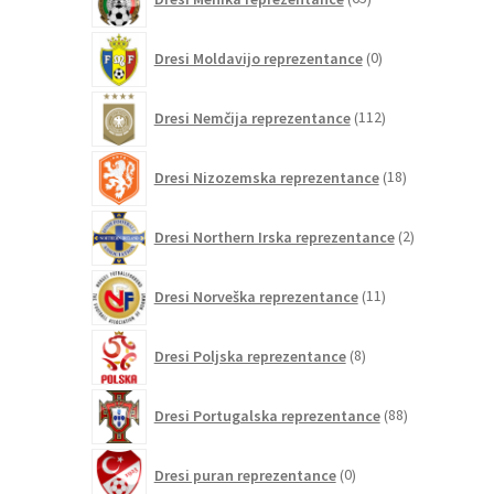
izdelkov
0
Dresi Moldavijo reprezentance
0
izdelkov
112
Dresi Nemčija reprezentance
112
izdelkov
18
Dresi Nizozemska reprezentance
18
izdelkov
2
Dresi Northern Irska reprezentance
2
izdelka
11
Dresi Norveška reprezentance
11
izdelkov
8
Dresi Poljska reprezentance
8
izdelkov
88
Dresi Portugalska reprezentance
88
izdelkov
0
Dresi puran reprezentance
0
izdelkov