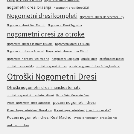
nogometni dresi brazilija
Nogometni dresi Euro 2024
Nogometni dresi kompleti
Nogometni dresi Manchester City
Nogometni dresi Real Madrid
Nogometni Dresi Trgovina
nogometni dresi za otroke
Nogometni dresi z lastnim tiskom
Nogometni dresi z tiskom
Nogometnih dresov Arsenal
Nogometnih dresov Inter Miami
Nogometnih dresov Real Madrid
nogometni kompleti
otroški dres
otroški dres messi
otroški dres ronaldo
otroški nogometni dres
otroški nogometni dres Erling Haaland
Otroški Nogometni Dresi
Otroški nogometni dresi manchester city
otroški nogometni dres Inter Miami
Paris Saint Germain Dres
poceni nogometni dresi
Poceni nogometni dres Barcelona
Poceni Nogometni dresi Barcelona
Poceni nogometni dresi juventus ronaldo 7
Poceni nogometni dresi Real Madrid
Prodajo Nogometni dresi Španija
real madrid dres