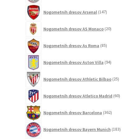
147
Nogometnih dresov Arsenal
147
izdelkov
20
Nogometnih dresov AS Monaco
20
izdelkov
85
Nogometnih dresov As Roma
85
izdelkov
94
Nogometnih dresov Aston Villa
94
izdelkov
25
Nogometnih dresov Athletic Bilbao
25
izdelkov
60
Nogometnih dresov Atletico Madrid
60
izdelkov
362
Nogometnih dresov Barcelona
362
izdelkov
183
Nogometnih dresov Bayern Munich
183
izdelkov