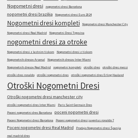
Nogometni dresi
nogometni dresi Barcelona
nogometni dresi brazilija
Nogometni dresi Euro 2024
Nogometni dresi kompleti
Nogometni dresi Manchester City
Nogometni dresi Real Madrid
Nogometni Dresi Trgovina
nogometni dresi za otroke
Nogometni dresi z lastnim tiskom
Nogometni dresi z tiskom
Nogometnih dresov Arsenal
Nogometnih dresov Inter Miami
Nogometnih dresov Real Madrid
nogometni kompleti
otroški dres
otroški dres messi
otroški dres ronaldo
otroški nogometni dres
otroški nogometni dres Erling Haaland
Otroški Nogometni Dresi
Otroški nogometni dresi manchester city
otroški nogometni dres Inter Miami
Paris Saint Germain Dres
poceni nogometni dresi
Poceni nogometni dres Barcelona
Poceni Nogometni dresi Barcelona
Poceni nogometni dresi juventus ronaldo 7
Poceni nogometni dresi Real Madrid
Prodajo Nogometni dresi Španija
real madrid dres