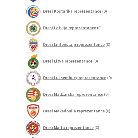
0
Dresi Kostarika reprezentance
0
izdelkov
0
Dresi Latvija reprezentance
0
izdelkov
0
Dresi Lihtenštajn reprezentance
0
izdelkov
0
Dresi Litva reprezentance
0
izdelkov
0
Dresi Luksemburg reprezentance
0
izdelkov
0
Dresi Madžarska reprezentance
0
izdelkov
0
Dresi Makedonija reprezentance
0
izdelkov
0
Dresi Malta reprezentance
0
izdelkov