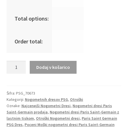
Total options:
Order total:
Otroški
Dodaj v košarico
Nogometni
dresi
Paris
Saint-
Šifra:
PSG_70673
Kategoriji:
Nogometnih dresov PSG
,
Otroški
Germain
Oznake:
Najcenejši Nogometni Dresi
,
Nogometni dresi Paris
PSG
Saint-Germain prodaja
,
Nogometni dresi Paris Saint-Germain z
Domači
lastnim tiskom
,
Otroški Nogometni dresi
,
Paris Saint Germain
2023
PSG Dres
,
Poceni Moški nogometni dresi Paris Saint-Germain