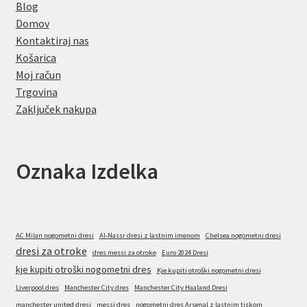
Blog
Domov
Kontaktiraj nas
Košarica
Moj račun
Trgovina
Zaključek nakupa
Oznaka Izdelka
AC Milan nogometni dresi
Al-Nassr dresi z lastnim imenom
Chelsea nogometni dresi
dresi za otroke
dres messi za otroke
Euro 2024 Dresi
kje kupiti otroški nogometni dres
Kje kupiti otroški nogometni dresi
Liverpool dres
Manchester City dres
Manchester City Haaland Dresi
manchester united dresi
messi dres
nogometni dres Arsenal z lastnim tiskom