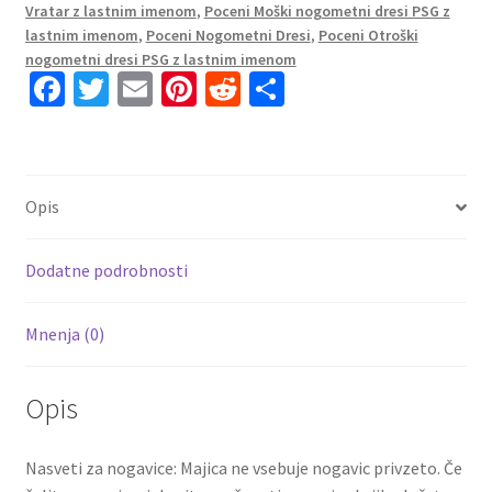
Kratek
Vratar z lastnim imenom
,
Poceni Moški nogometni dresi PSG z
Rokav
lastnim imenom
,
Poceni Nogometni Dresi
,
Poceni Otroški
+
nogometni dresi PSG z lastnim imenom
Fa
T
E
Pi
R
S
Kratke
hlače
ce
wi
m
nt
e
h
SERGIO
b
tt
ai
er
d
ar
RAMOS
o
er
l
es
di
e
4
Opis
o
t
t
količina
k
Dodatne podrobnosti
Mnenja (0)
Opis
Nasveti za nogavice: Majica ne vsebuje nogavic privzeto. Če