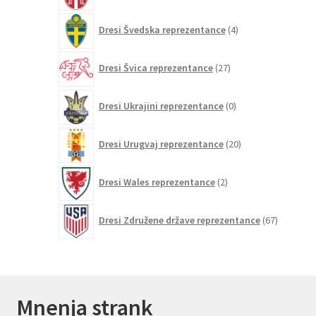
4
Dresi Švedska reprezentance
4
izdelki
27
Dresi Švica reprezentance
27
izdelkov
0
Dresi Ukrajini reprezentance
0
izdelkov
20
Dresi Urugvaj reprezentance
20
izdelkov
2
Dresi Wales reprezentance
2
izdelka
67
Dresi Združene države reprezentance
67
izdelkov
Mnenja strank