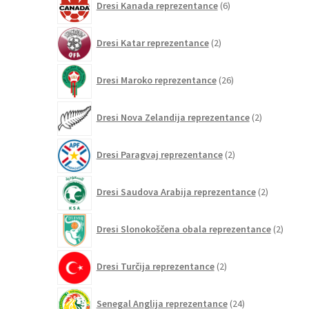
Dresi Kanada reprezentance
6
izdelkov
2
Dresi Katar reprezentance
2
izdelka
26
Dresi Maroko reprezentance
26
izdelkov
2
Dresi Nova Zelandija reprezentance
2
izdelka
2
Dresi Paragvaj reprezentance
2
izdelka
2
Dresi Saudova Arabija reprezentance
2
izdelka
2
Dresi Slonokoščena obala reprezentance
2
izdelk
2
Dresi Turčija reprezentance
2
izdelka
24
Senegal Anglija reprezentance
24