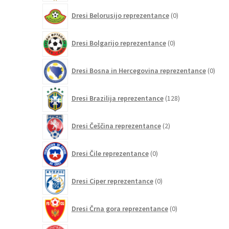
0
Dresi Belorusijo reprezentance
0
izdelkov
0
Dresi Bolgarijo reprezentance
0
izdelkov
0
Dresi Bosna in Hercegovina reprezentance
0
izdel
128
Dresi Brazilija reprezentance
128
izdelkov
2
Dresi Češčina reprezentance
2
izdelka
0
Dresi Čile reprezentance
0
izdelkov
0
Dresi Ciper reprezentance
0
izdelkov
0
Dresi Črna gora reprezentance
0
izdelkov