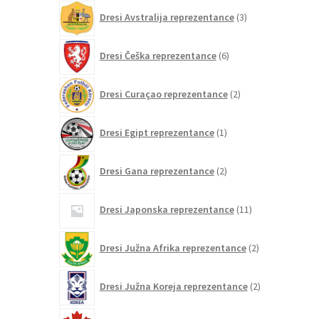
3
Dresi Avstralija reprezentance
3
izdelki
6
Dresi Češka reprezentance
6
izdelkov
2
Dresi Curaçao reprezentance
2
izdelka
1
Dresi Egipt reprezentance
1
izdelek
2
Dresi Gana reprezentance
2
izdelka
11
Dresi Japonska reprezentance
11
izdelkov
2
Dresi Južna Afrika reprezentance
2
izdelka
2
Dresi Južna Koreja reprezentance
2
izdelka
6