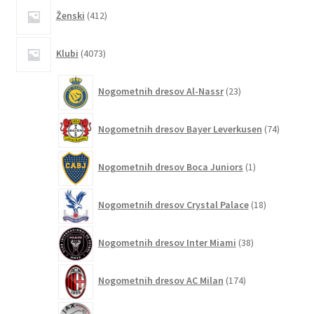
412
Ženski
412
izdelkov
4073
Klubi
4073
izdelkov
23
Nogometnih dresov Al-Nassr
23
izdelkov
74
Nogometnih dresov Bayer Leverkusen
74
izdelkov
1
Nogometnih dresov Boca Juniors
1
izdelek
18
Nogometnih dresov Crystal Palace
18
izdelkov
38
Nogometnih dresov Inter Miami
38
izdelkov
174
Nogometnih dresov AC Milan
174
izdelkov
53