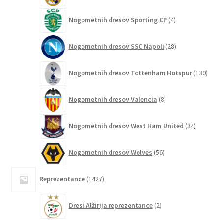
4
Nogometnih dresov Sporting CP
4
izdelki
28
Nogometnih dresov SSC Napoli
28
izdelkov
130
Nogometnih dresov Tottenham Hotspur
130
izde
8
Nogometnih dresov Valencia
8
izdelkov
34
Nogometnih dresov West Ham United
34
izdelkov
56
Nogometnih dresov Wolves
56
izdelkov
1427
Reprezentance
1427
izdelkov
2
Dresi Alžirija reprezentance
2
izdelka