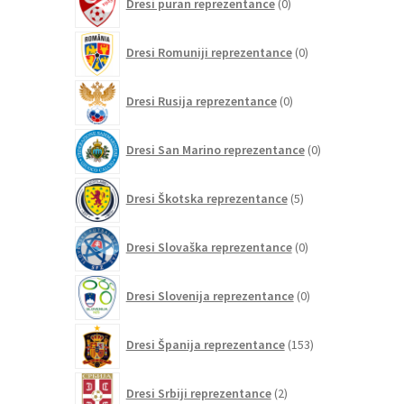
Dresi puran reprezentance
0
izdelkov
0
Dresi Romuniji reprezentance
0
izdelkov
0
Dresi Rusija reprezentance
0
izdelkov
0
Dresi San Marino reprezentance
0
izdelkov
5
Dresi Škotska reprezentance
5
izdelkov
0
Dresi Slovaška reprezentance
0
izdelkov
0
Dresi Slovenija reprezentance
0
izdelkov
153
Dresi Španija reprezentance
153
izdelkov
2
Dresi Srbiji reprezentance
2
izdelka