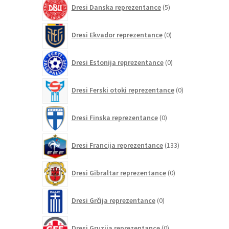
5
Dresi Danska reprezentance
5
izdelkov
0
Dresi Ekvador reprezentance
0
izdelkov
0
Dresi Estonija reprezentance
0
izdelkov
0
Dresi Ferski otoki reprezentance
0
izdelkov
0
Dresi Finska reprezentance
0
izdelkov
133
Dresi Francija reprezentance
133
izdelkov
0
Dresi Gibraltar reprezentance
0
izdelkov
0
Dresi Grčija reprezentance
0
izdelkov
0
Dresi Gruzija reprezentance
0