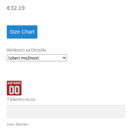
€
32.19
Size Chart
Velikosti za Otroški
Tiskom
(
+
€
5.95
)
Imei / Številka