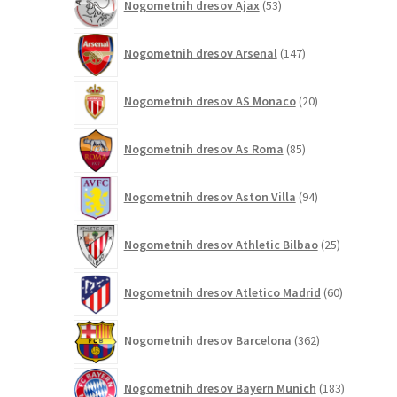
Nogometnih dresov Ajax
53
izdelkov
147
Nogometnih dresov Arsenal
147
izdelkov
20
Nogometnih dresov AS Monaco
20
izdelkov
85
Nogometnih dresov As Roma
85
izdelkov
94
Nogometnih dresov Aston Villa
94
izdelkov
25
Nogometnih dresov Athletic Bilbao
25
izdelkov
60
Nogometnih dresov Atletico Madrid
60
izdelkov
362
Nogometnih dresov Barcelona
362
izdelkov
183
Nogometnih dresov Bayern Munich
183
izdelkov