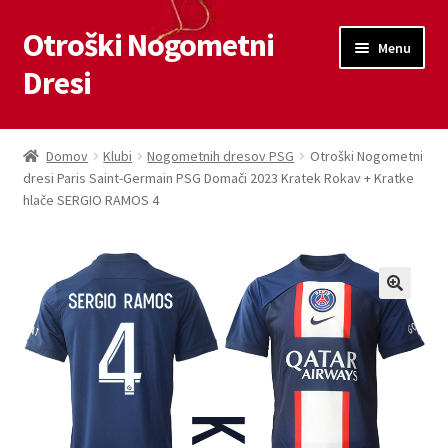
Otroški Nogometni
Skip
Skip
Menu
to
to
Dresi
navigation
content
Domov
Domov
Klubi
Nogometnih dresov PSG
Otroški Nogometni
dresi Paris Saint-Germain PSG Domači 2023 Kratek Rokav + Kratke
Blog
hlače SERGIO RAMOS 4
Kontaktiraj nas
Košarica
Moj račun
Trgovina
Zaključek nakupa