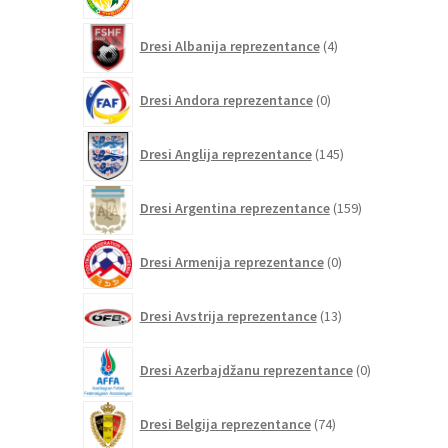
izdelkov
4
Dresi Albanija reprezentance
4
izdelki
0
Dresi Andora reprezentance
0
izdelkov
145
Dresi Anglija reprezentance
145
izdelkov
159
Dresi Argentina reprezentance
159
izdelkov
0
Dresi Armenija reprezentance
0
izdelkov
13
Dresi Avstrija reprezentance
13
izdelkov
0
Dresi Azerbajdžanu reprezentance
0
izdelkov
74
Dresi Belgija reprezentance
74
izdelkov