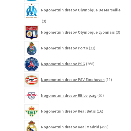
Nogometnih dresov Olympique De Marseille
3
3
izdelki
3
Nogometnih dresov Olympique Lyonnais
3
izdelki
22
Nogometnih dresov Porto
22
izdelkov
268
Nogometnih dresov PSG
268
izdelkov
11
Nogometnih dresov PSV Eindhoven
11
izdelkov
65
Nogometnih dresov RB Leipzig
65
izdelkov
16
Nogometnih dresov Real Betis
16
izdelkov
455
Nogometnih dresov Real Madrid
455
izdelkov