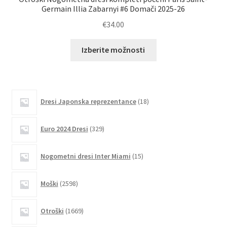
Germain Illia Zabarnyi #6 Domači 2025-26
€
34.00
Ta
Izberite možnosti
izdelek
ima
več
različic.
18
Dresi Japonska reprezentance
18
izdelkov
Možnosti
lahko
329
Euro 2024 Dresi
329
izberete
izdelkov
na
15
Nogometni dresi Inter Miami
15
strani
izdelkov
izdelka
2598
Moški
2598
izdelkov
1669
Otroški
1669
izdelkov