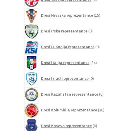
izdelkov
15
Dresi Hrvaška reprezentance
15
izdelkov
0
Dresi Irska reprezentance
0
izdelkov
0
Dresi Islandija reprezentance
0
izdelkov
34
Dresi Italija reprezentance
34
izdelkov
0
Dresi Izrael reprezentance
0
izdelkov
0
Dresi Kazahstan reprezentance
0
izdelkov
30
Dresi Kolumbija reprezentance
30
izdelkov
0
Dresi Kosovo reprezentance
0
izdelkov