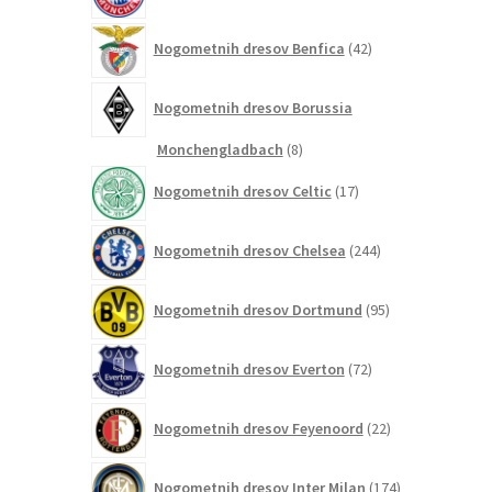
42
Nogometnih dresov Benfica
42
izdelkov
Nogometnih dresov Borussia
8
Monchengladbach
8
izdelkov
17
Nogometnih dresov Celtic
17
izdelkov
244
Nogometnih dresov Chelsea
244
izdelkov
95
Nogometnih dresov Dortmund
95
izdelkov
72
Nogometnih dresov Everton
72
izdelkov
22
Nogometnih dresov Feyenoord
22
izdelkov
174
Nogometnih dresov Inter Milan
174