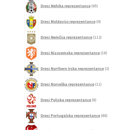
65
Dresi Mehika reprezentance
65
izdelkov
0
Dresi Moldavijo reprezentance
0
izdelkov
112
Dresi Nemčija reprezentance
112
izdelkov
18
Dresi Nizozemska reprezentance
18
izdelkov
2
Dresi Northern Irska reprezentance
2
izdelka
11
Dresi Norveška reprezentance
11
izdelkov
8
Dresi Poljska reprezentance
8
izdelkov
88
Dresi Portugalska reprezentance
88
izdelkov
0