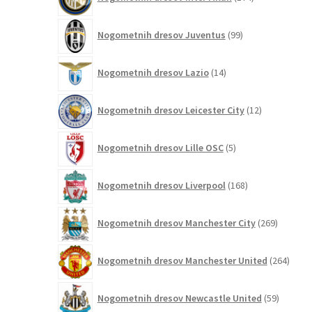
izdelkov
99
Nogometnih dresov Juventus
99
izdelkov
14
Nogometnih dresov Lazio
14
izdelkov
12
Nogometnih dresov Leicester City
12
izdelkov
5
Nogometnih dresov Lille OSC
5
izdelkov
168
Nogometnih dresov Liverpool
168
izdelkov
269
Nogometnih dresov Manchester City
269
izdelkov
264
Nogometnih dresov Manchester United
264
izdel
59
Nogometnih dresov Newcastle United
59
izdelkov